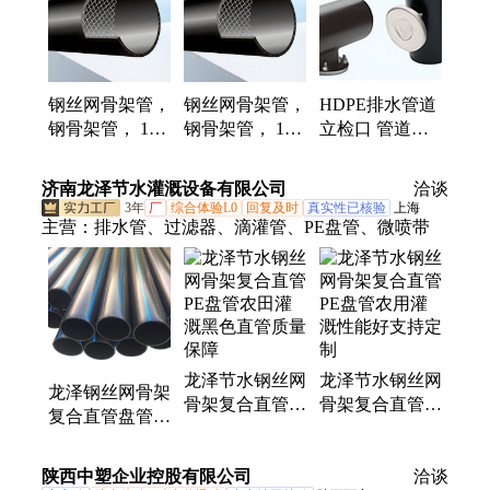
钢丝网骨架管，
钢丝网骨架管，
HDPE排水管道
钢骨架管， 12
钢骨架管， 12
立检口 管道便
年PE管厂家，
年PE管厂家，
于检查维修防堵
中通管业
中通管业
塞 寿命长久
济南龙泽节水灌溉设备有限公司
洽谈
3年
厂
综合体验L0
回复及时
真实性已核验
上海
主营：
排水管、过滤器、滴灌管、PE盘管、微喷带
龙泽节水钢丝网
龙泽节水钢丝网
龙泽钢丝网骨架
骨架复合直管
骨架复合直管
复合直管盘管供
PE盘管农田灌
PE盘管农用灌
水排水灌溉持久
溉黑色直管质量
溉性能好支持定
耐用支持定制
陕西中塑企业控股有限公司
保障
制
洽谈