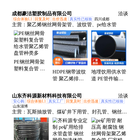
水直管盘管钢丝
管材 pe灌溉管
家规格多样
网骨架 饮用水
DN315 小区给
成都豪洁塑胶制品有限公司
洽谈
管道厂家
水管道 厂家
综合体验L1
回复及时
出价迅速
真实性已核验
四川成都
主营：
聚乙烯钢丝网骨架管、波纹管、pe给水管
PE钢丝网骨架
塑料复合管 给
HDPE钢带波纹
地埋饮用供水管
水管聚乙烯管
管 聚乙烯排水
道 PE管件输气
盘管种类多
管排污管 精致
管可用保证质量
打造 品质优先
货源充足 多年
山东齐科源新材料科技有限公司
洽谈
现货速发
经验
安心购
综合体验L1
真实工厂
回复及时
出价迅速
真实性已核验
山东淄博
主营：
瓦斯抽放管、煤矿井下用管、封孔管、钢丝网
骨架管、复合管、聚乙烯管材、注浆管、聚能管、
pert二型管、pe、pvc给水管、pe、pvc排水管、波纹
管、矿用管道