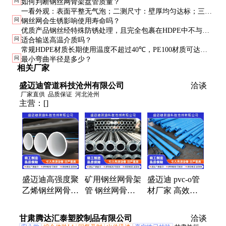
问
如何判断钢丝网骨架盘管质量？
特别在腐蚀性环境中，使用寿命是钢管的3-5倍，维护成本大
一看外观：表面平整无气泡；二测尺寸：壁厚均匀达标；三验
幅降低。
问
钢丝网会生锈影响使用寿命吗？
压力：通过水压试验；四查报告：索要第三方检测证书。优质
优质产品钢丝经特殊防锈处理，且完全包裹在HDPE中不与外
产品钢丝网与HDPE结合紧密，无分层现象。
问
适合输送高温介质吗？
界接触，正常使用不会生锈。但若外护层破损导致钢丝暴露，
常规HDPE材质长期使用温度不超过40℃，PE100材质可达
则可能锈蚀影响强度。
问
最小弯曲半径是多少？
60℃。如需输送更高温度介质，需选用特殊耐高温材料或考虑
相关厂家
其他管道类型。
盛迈迪管道科技沧州有限公司
洽谈
厂家直供
品质保证
河北沧州
主营：
[]
盛迈迪高强度聚
矿用钢丝网骨架
盛迈迪 pvc-o管
乙烯钢丝网骨架
管 钢丝网骨架
材厂家 高效节
管 50年寿命 饮
聚乙烯管 煤矿
水 农田灌溉用
用水输送 黑色
瓦斯抽放管 规
R口胶圈连接
甘肃腾达汇泰塑胶制品有限公司
洽谈
壁厚定制
格齐全