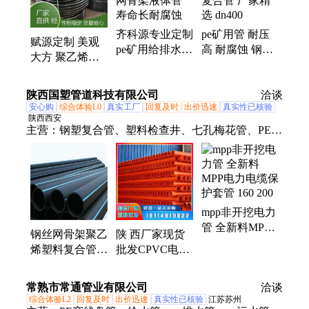
齐科源专业定制
pe矿用管 耐压
赋源定制 美观
pe矿用给排水管
高 耐腐蚀 钢丝
大方 聚乙烯钢
盘管 钢丝网骨
网骨架聚乙烯复
丝网骨架液体管
架液体管 寿命
合管 厂家精选
矿用盘管 使用
陕西国塑管道科技有限公司
长耐腐蚀
dn400
洽谈
寿命长
安心购
综合体验L0
真实工厂
回复及时
出价迅速
真实性已核验
陕西西安
主营：
钢塑复合管、塑料检查井、七孔梅花管、PE钢
丝网骨架管、HDPE双壁波纹管、PE给水管、PVC排
水管、PPR给水管、玻璃钢化粪池、MPP电力管、pe
钢带螺旋管、PE塑料检查井、联塑中财高科
mpp非开挖电力
管 全新料MPP
钢丝网骨架聚乙
陕 西厂家现货
电力电缆保护套
烯塑料复合管
批发CPVC电力
管 160 200
PE给水消防管
管 高压电力穿
PE盘管DN50
线管 电线护套
常熟市常通管业有限公司
洽谈
DN500
管180
综合体验L2
回复及时
出价迅速
真实性已核验
江苏苏州