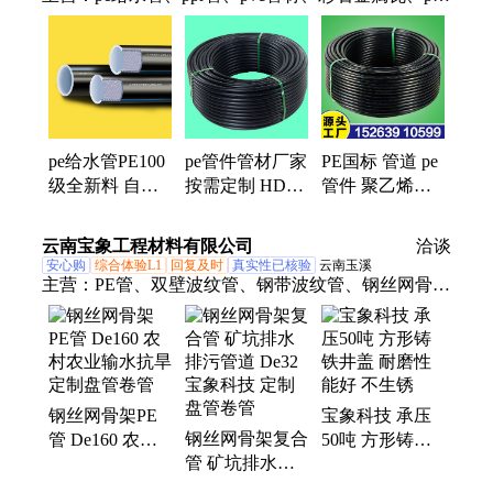
管材、pe穿线管、pe自来水管、mpp电力管、mpp电
缆保护管、双色ppr管、pe管件、cpvc电力管、ppr管
件、pvc管件、mpp管、cpvc管、hdpe波纹管、电力护
套管、hdpe管材、新型屋面瓦、pe塑胶给水管、pe
管、给水管、ppr双色纳米管、水管
pe给水管PE100
pe管件管材厂家
PE国标 管道 pe
级全新料 自来
按需定制 HDPE
管件 聚乙烯管
水管钢丝网骨架
聚乙烯 耐酸碱
穿线管厂家20
复合管盘管pe饮
耐腐蚀 地下排
25 32
云南宝象工程材料有限公司
洽谈
用水管
水用
安心购
综合体验L1
回复及时
真实性已核验
云南玉溪
主营：
PE管、双壁波纹管、钢带波纹管、钢丝网骨架
管、PVC排水管、MPP管、CPVC电力管、中空壁缠
绕管、塑料检查井、PPR管、钢塑复合管、PE灌溉
管、PE穿线管、PVC给水管、PVC穿线管
钢丝网骨架PE
宝象科技 承压
钢丝网骨架复合
管 De160 农村
50吨 方形铸铁
管 矿坑排水排
农业输水抗旱
井盖 耐磨性能
污管道 De32 宝
定制盘管卷管
好 不生锈