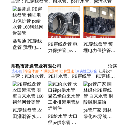
主营：
PE穿线盘管、给水管、pe排水管、pe污水管
鑫常通 PE穿线
PE穿线盘管 电
PE穿线盘管 预
盘管 预埋电力
力保护管 pe实
埋电力保护管
保护管 pe给水
壁塑料管 160钢
pe排水管 160钢
管 160钢丝网骨
丝网骨架管
丝网骨架管 规
常熟市常通管业有限公司
架管
洽谈
格齐全
安心购
综合体验L2
回复及时
出价迅速
真实性已核验
江苏苏州
主营：
PE给水管、PE排水管、PE穿线管、PE穿线盘
管、PE管、PE拖拉管
PE穿线盘管 农
pe管厂家 园林
PE给水管 大口
田灌溉管 实壁
绿化PE穿线管
径pe供水管 聚
自来水管 160钢
自来水管 耐酸