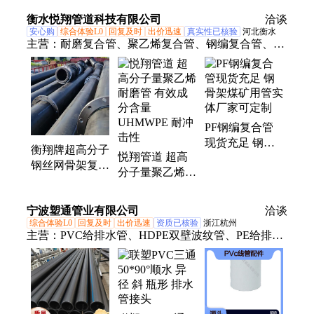
象科技 定制盘
衡水悦翔管道科技有限公司
洽谈
管卷管
安心购
综合体验L0
回复及时
出价迅速
真实性已核验
河北衡水
主营：
耐磨复合管、聚乙烯复合管、钢编复合管、钢
丝网骨架聚乙烯管、钢丝编织耐磨复合管、煤矿管、
矿山充填耐磨复合管、POE聚烯烃耐磨管、超高分子
聚乙烯复合管
PF钢编复合管
现货充足 钢骨
衡翔牌超高分子
悦翔管道 超高
架煤矿用管实体
钢丝网骨架复合
分子量聚乙烯耐
厂家可定制
管钢编盘管钢骨
磨管 有效成分
架聚乙烯管
含量UHMWPE
宁波塑通管业有限公司
洽谈
耐冲击性
综合体验L0
回复及时
出价迅速
资质已核验
浙江杭州
主营：
PVC给排水管、HDPE双壁波纹管、PE给排水
管、钢丝网骨架塑料复合管、CPVC电力管、HDPE
缠绕增强管、PPR管、PVC穿线管