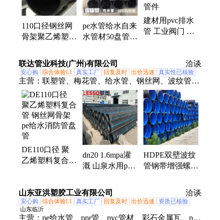
建材用pvc排水
110口径钢丝网
pe水管给水自来
管 工业阀门 等
骨架聚乙烯塑料
水管材50盘管
径三通定做质量
复合管钢骨架pe
110灌溉热熔
优 建筑排水管
给水消防管盘管
75hdpe钢丝网骨
联达管业科技(广州)有限公司
件
洽谈
架复合管
安心购
综合体验L1
真实工厂
回复及时
出价迅速
真实性已核验
主营：
联塑管、梅花管、给水管、钢丝网、波纹管、
通讯管、检查井、镀锌管、化工管、压力管、缠绕
管、渗水管、电力管、160水管、排污管、家装管、
壁塑钢、塑料管、复合管、排水管、夹砂管、地暖
管、穿线管、化粪池、下水管、镀锌焊管
DE110口径 聚
dn20 1.6mpa灌
HDPE双壁波纹
乙烯塑料复合管
溉 山泉水用pe
管钢带增强螺旋
钢丝网骨架 pe
管 抗压防爆 国
市政工程中空壁
给水消防管盘管
标品质
缠绕A管排水排
山东亚洪塑胶工业有限公司
洽谈
污
安心购
综合体验L1
真实工厂
回复及时
出价迅速
资质已核验
山东临沂
主营：
pe给水管、ppr管、pvc管材、彩石金属瓦、pe