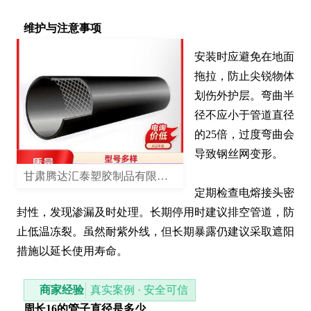
维护与注意事项
安装时应避免在地面
拖拉，防止尖锐物体
划伤外护层。弯曲半
径不应小于管道直径
的25倍，过度弯曲会
导致钢丝网变形。

甘肃腾达汇泰塑胶制品有限公司
定期检查电熔接头密
封性，发现渗漏及时处理。长期停用时建议排空管道，防
止低温冻裂。虽然耐紫外线，但长期暴露仍建议采取遮阳
措施以延长使用寿命。
商家经验
真实案例 · 安全可信
周长16的管子直径是多少