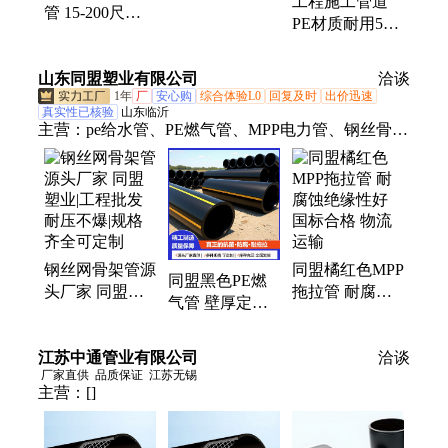
工程施工管道
管 15-200尺寸
程排水1200 盛
PE材质耐用50
任选 盛世达 煤
世达
年黑色灌溉施工
矿井下钢丝网骨
规格全
山东同盟塑业有限公司
架管
洽谈
1年
厂
安心购
综合体验L0
回复及时
出价迅速
真实性已核验
山东临沂
主营：
pe给水管、PE燃气管、MPP电力管、钢丝骨架
复合管、钢丝网骨架pe复合管、pe排水管、HDPE
管、pe灌溉管、pe管材、pe燃气管、pe管道、热熔pe
管、pe给水管道、hdpe管、给水pe管、大口径pe管、
pe拖拉管、PE穿线管
钢丝网骨架管源
同盟橘红色MPP
同盟黑色PE燃
头厂家 同盟塑
拖拉管 耐腐蚀
气管 壁厚定制
业|工程批发耐
绝缘性好 国标
热熔对接 国标
压不爆|规格齐
合格 物流运输
燃气输送专用管
江苏中通管业有限公司
全可定制
洽谈
厂家直供
品质保证
江苏无锡
主营：
[]