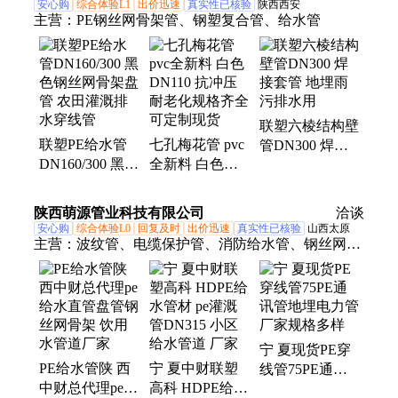
安心购
综合体验L1
出价迅速
真实性已核验
陕西西安
主营：
PE钢丝网骨架管、钢塑复合管、给水管
联塑六棱结构壁
联塑PE给水管
七孔梅花管 pvc
管DN300 焊接
DN160/300 黑色
全新料 白色
套管 地埋雨污
钢丝网骨架盘管
DN110 抗冲压
排水用
农田灌溉排水穿
耐老化规格齐全
陕西萌源管业科技有限公司
洽谈
线管
可定制现货
安心购
综合体验L0
回复及时
出价迅速
真实性已核验
山西太原
主营：
波纹管、电缆保护管、消防给水管、钢丝网骨
架、联塑pe给水管、联塑排水管、联塑线槽、联塑线
管
宁 夏现货PE穿
PE给水管陕 西
宁 夏中财联塑
线管75PE通讯
中财总代理pe给
高科 HDPE给水
管地埋电力管厂