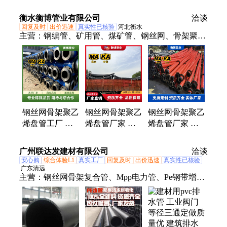
乙烯自来水管
丝网骨架管
碱耐腐蚀
工业排灌用管材
衡水衡博管业有限公司
洽谈
焊制件
回复及时
出价迅速
真实性已核验
河北衡水
主营：
钢编管、矿用管、煤矿管、钢丝网、骨架聚乙
烯、矿用pe管、聚乙烯管、聚乙烯pe管、超高分子
量、钢编耐磨管、钢塑复合管、钢编复合管、瓦斯抽
放管、聚乙烯复合管
钢丝网骨架聚乙
钢丝网骨架聚乙
钢丝网骨架聚乙
烯盘管工厂 承
烯盘管厂家 煤
烯盘管厂家 MA
压能力强 厂家
安矿安资质齐全
煤安KA矿安齐
出售
衡博管业
全 大口径可定
广州联达发建材有限公司
洽谈
制 衡博管业
安心购
综合体验L1
真实工厂
回复及时
出价迅速
真实性已核验
广东清远
主营：
钢丝网骨架复合管、Mpp电力管、Pe钢带增强
螺旋管、Cpvc电力管