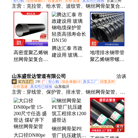
安心购
综合体验L1
回复及时
出价迅速
真实性已核验
甘肃兰州
主营：
克拉管、给水管、波纹管、钢丝网骨架复合
管、硅芯管、保护管、供水管、黑色管、输水管、电
缆管、护套管、渗水管、电力管、钢带管、塑料管、
复合管、排水管、梅花管、穿线管、玻璃钢管、电缆
排管、拉挤管道、排污管道、电缆套管、穿孔花管、
园林供水
腾达汇泰 市政
高密度聚乙烯钢
地埋排水钢带管
建设用 玻璃钢
丝网骨架复合管
聚乙烯钢带螺旋
电缆保护管 轻
电容连接 耐磨
波纹管 耐磨性
质高强寿命长
耐高温 韧性强
好 不易破裂 腾
DN150
山东盛世达管道有限公司
洽谈
腾达汇泰
达汇泰
2年
厂
安心购
综合体验L0
真实工厂
回复及时
出价迅速
真实性已核验
山东临沂
主营：
穿线管、保护管、排水管、钢丝网骨架管、给
水管、钢带波纹管、双壁波纹管
钢丝网骨架PE
大口径DN80pe
管厂抗压建筑工