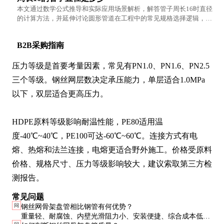
本文通过数学公式推导和实际应用场景解析，解答管子周长16时直径
的计算方法，并延伸讨论圆形管道在工程中的常见规格选择逻辑，帮
助读者快速掌握基础换算技巧。
B2B采购指南
压力等级是首要考量因素，常见有PN1.0、PN1.6、PN2.5
三个等级。钢丝网层数决定承压能力，单层适合1.0MPa
以下，双层适合更高压力。

HDPE原料等级影响耐温性能，PE80适用温
度-40℃~40℃，PE100可达-60℃~60℃。连接方式有电
熔、热熔和法兰连接，电熔更适合野外施工。价格受原料
价格、规格尺寸、压力等级影响较大，建议索取第三方检
测报告。
常见问题
问
钢丝网骨架盘管相比钢管有何优势？
重量轻、耐腐蚀、内壁光滑阻力小、安装便捷、综合成本低。