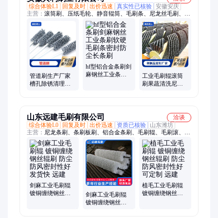
综合体验L1
回复及时
出价迅速
真实性已核验
安徽安庆
主营：
滚筒刷、压纸毛轮、静音辊筒、毛刷条、尼龙丝毛刷、工
业机械毛刷辊、工业毛刷管道刷、马毛剑麻毛刷辊、烧烤清洁
刷、栏杆清扫刷、抛光打磨刷辊、无动力滚筒托辊
hf型铝合金条刷剑
麻钢丝工业条刷
管道刷生产厂家
工业毛刷辊滚筒
软硬毛刷条密封
槽孔除锈清理清
刷果蔬清洗尼龙
防尘长条刷
孔长柄圆形钢丝
丝毛刷除尘空心
刷工业毛刷内孔
毛刷轮钢丝刷辊
刷
定制
山东远建毛刷有限公司
洽谈
综合体验L0
回复及时
出价迅速
资质已核验
山东潍坊
主营：
尼龙条刷、条刷板刷、铝合金条刷、毛刷辊、毛刷滚、钢
丝条刷、不锈钢条刷
剑麻工业毛刷辊
植毛工业毛刷辊
镀铜缠绕钢丝辊
镀铜缠绕钢丝辊
剑麻工业毛刷辊
刷 防尘防风密封
刷 防尘防风密封
镀铜缠绕钢丝辊
性好 发货快 远建
性好 可定制 远建
刷 防尘防风密封