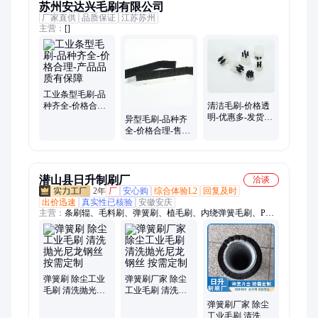
苏州安达兴毛刷有限公司
厂家直供
品质保证
江苏苏州
主营：
[]
工业条型毛刷-品
种齐全-价格合理-
清洁毛刷-价格透
产品品质有保障
明-优惠多-发货及
异型毛刷-品种齐
时-售后完善-品质
全-价格合理-售后
可靠-货源稳定
服务完善-厂家直
销
潜山县日升制刷厂
洽谈
2年
厂
安心购
综合体验L2
回复及时
出价迅速
真实性已核验
安徽安庆
主营：
条刷辊、毛料刷、弹簧刷、植毛刷、内绕弹簧毛刷、PVC
毛刷板、工业毛刷辊、条形刷辊、铝合金条刷、缝隙刷、果蔬清
洗刷辊、剑麻纱布辊、铝合金板刷、皮带刷、外绕式弹簧刷、缠
绕条刷、清洗抛光刷子、球头刷
弹簧刷 除尘工业
弹簧刷厂家 除尘
毛刷 清洗抛光尼
工业毛刷 清洗抛
龙钢丝 按需定制
光尼龙钢丝 按需
弹簧刷厂家 除尘
定制
工业毛刷 清洗抛