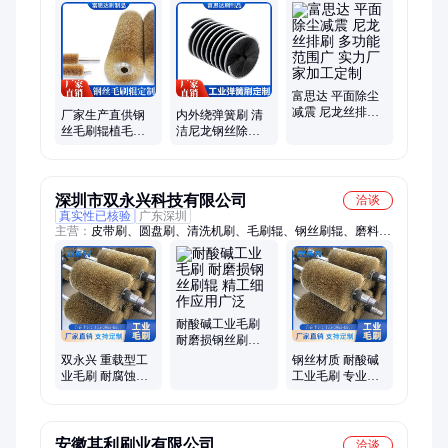
龙丝毛刷辊、毛刷辊、钢丝刷、毛刷轮、胶辊、清洗刷、条刷、
砖机、吸水辊、环卫刷、扫雪刷、试管刷
富思达 平面除尘
减震 尼龙丝排刷
厂家生产直供钢
内外绕弹簧刷 清
多功能范围广 实
丝毛刷辊植毛滚
洁尼龙钢丝除锈
力厂家加工定制
筒毛刷 辊清洗工
抛光毛刷 螺旋弹
业用金属抛光除
簧 刷工业清洗刷
锈
厂家
深圳市双永兴科技有限公司
洽谈
真实性已核验
广东深圳
主营：
皮带刷、圆盘刷、清洗机刷、毛刷辊、钢丝刷辊、磨料毛
刷、组合毛刷、工业毛刷、尼龙毛刷、空心除尘毛刷、工业机械
刷
耐酸碱工业毛刷
耐磨损钢丝刷辊
精工细作应用广
双永兴 重载型工
钢丝材质 耐酸碱
泛
业毛刷 耐腐蚀钢
工业毛刷 专业工
丝刷辊 批量供应
艺保障 清洁无死
支持定制
角
安徽其利刷业有限公司
洽谈