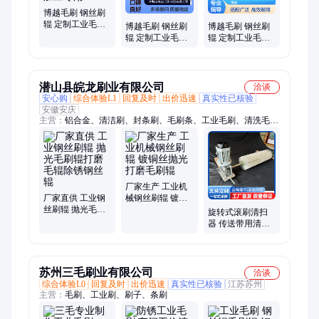
博越毛刷 钢丝刷
辊 定制工业毛刷
博越毛刷 钢丝刷
博越毛刷 钢丝刷
轮 适配多种设备
辊 定制工业毛刷
辊 定制工业毛刷
精密加工专用
轮 质量稳定可靠
轮 适配多种设备
多场景适配
高效去毛刺
潜山县皖龙刷业有限公司
洽谈
安心购
综合体验L1
回复及时
出价迅速
真实性已核验
安徽安庆
主营：
铝合金、清洁刷、封条刷、毛刷条、工业毛刷、清洗毛
刷、环卫毛刷、碳化硅毛刷、打磨毛刷辊、黑色毛刷辊、快速门
毛刷、扫雪车毛刷、扫雪刷、圆盘刷、环卫刷、挡水刷、板砖机
条、机械条刷、滚刷清扫器、聚氨酯刮板、扫地机配件、护栏清
洗刷、牛体刷配件、除尘木板刷、环卫扫路刷
厂家生产 工业机
厂家直供 工业钢
械钢丝刷辊 镀铜
丝刷辊 抛光毛刷
丝抛光打磨毛刷
旋转式滚刷清扫
辊打磨毛辊除锈
辊
器 传送带用清扫
钢丝辊
装置 操作方便 发
货快 耐磨耐用
苏州三毛刷业有限公司
洽谈
综合体验L0
回复及时
出价迅速
真实性已核验
江苏苏州
主营：
毛刷、工业刷、刷子、条刷