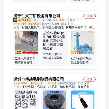
光尼龙钢丝刷 按
需定制
济宁仁兴工矿设备有限公司
洽谈
3年
厂
安心购
综合体验L1
真实工厂
回复及时
出价迅速
真实性已核验
山东济宁
主营：
矿用无压风门、矿用防火栅栏门、矿用防水密闭门、钢丝
尼龙滚轴、矿用避难硐室门、矿车轮对、皮带清扫器、皮带钉扣
机、皮带硫化机、皮带纠偏装置、气动葫芦、皮带缓冲床、空气
炮、矿用洗靴机、地滚、气动凿岩机、气动锚杆钻机、往复式给
煤机、玻璃钢单体液压支柱、压风供水自救装置、气动风镐、矿
车、喷浆机、注浆机、搅拌桶、气动带锯
空气炮KQP-A-
50L 横式A型炮耐
工业电动滚筒毛
仁兴布袋空气炮
高温炮头矿用隔
刷清扫器皮带输
除尘器滤袋清堵
爆型清堵装置
送机尼龙钢丝螺
清灰神器收尘器
旋耐磨毛刷辊
布袋空气炮规格
齐全
深圳市博越毛刷制品有限公司
洽谈
综合体验L0
回复及时
出价迅速
真实性已核验
广东深圳
主营：
工业毛刷、毛刷辊、植毛刷、清洗机毛刷、圆盘毛刷、钢
丝刷、抛光毛刷、机柜毛刷、防静电毛刷、新能源压辊毛刷、铝
合金条刷、弹簧缠绕刷