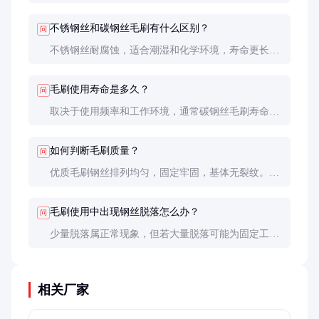
（如0.3mm以下）适合精细抛光。具体选择需结合工
件材质和处理要求。
不锈钢丝和碳钢丝毛刷有什么区别？
问
不锈钢丝耐腐蚀，适合潮湿和化学环境，寿命更长但
成本较高；碳钢丝成本低，适用于干燥环境，但易生
锈。
毛刷使用寿命是多久？
问
取决于使用频率和工作环境，通常碳钢丝毛刷寿命为
3-6个月，不锈钢丝可达1年以上。定期维护可延长使
用寿命。
如何判断毛刷质量？
问
优质毛刷钢丝排列均匀，固定牢固，基体无裂纹。可
进行小批量试用，观察刷擦效果和钢丝脱落情况。
毛刷使用中出现钢丝脱落怎么办？
问
少量脱落属正常现象，但若大量脱落可能为固定工艺
问题。建议更换供应商或选择焊接工艺更牢固的产
品。
相关厂家