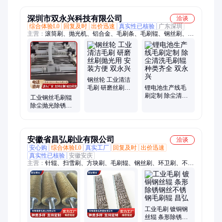
性好 可定制 远建
深圳市双永兴科技有限公司
洽谈
综合体验L0
回复及时
出价迅速
真实性已核验
广东深圳
主营：
滚筒刷、抛光机、铝合金、毛刷条、毛刷辊、钢丝刷、毛
刷管、工业毛刷、尼龙毛刷、猪鬃毛刷、滚筒毛刷、毛刷扫把、
抛光毛刷、机柜毛刷、扶标毛刷、尼龙刷、清洁刷、毛条刷、弹
簧刷、防尘条、清洗工具、清洗机刷、除尘刷子、清洗拖把、密
封刷子
钢丝轮 工业清洁
毛刷 研磨丝刷抛
锂电池生产线毛
光用 安装方便 双
刷定制 除尘清洗
工业钢丝毛刷辊
永兴
毛刷辊 种类齐全
除尘抛光除锈钢
双永兴
丝辊毛刷 各类条
刷加工
安徽省昌弘刷业有限公司
洽谈
安心购
综合体验L0
真实工厂
回复及时
出价迅速
真实性已核验
安徽安庆
主营：
针辊、扫雪刷、方块刷、毛刷辊、钢丝刷、环卫刷、不织
布辊、打磨刷、条刷
工业毛刷 镀铜钢
丝辊 条形除锈钢