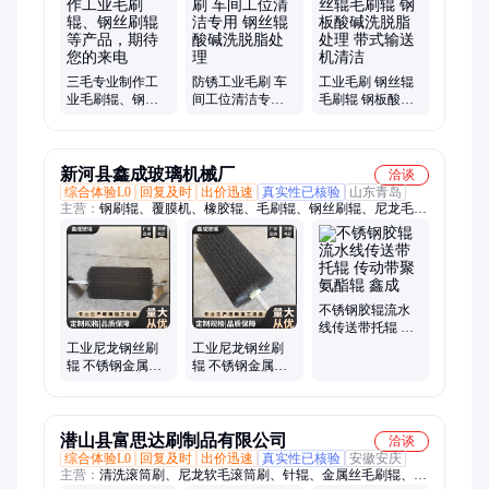
三毛专业制作工
防锈工业毛刷 车
工业毛刷 钢丝辊
业毛刷辊、钢丝
间工位清洁专用
毛刷辊 钢板酸碱
刷辊等产品，期
钢丝辊酸碱洗脱
洗脱脂处理 带式
待您的来电
脂处理
输送机清洁
新河县鑫成玻璃机械厂
洽谈
综合体验L0
回复及时
出价迅速
真实性已核验
山东青岛
主营：
钢刷辊、覆膜机、橡胶辊、毛刷辊、钢丝刷辊、尼龙毛
刷、圆形钢丝辊、海绵辊、清洗机、机械传动、聚氨酯辊、清洗
烘干机、海绵吸水辊、机械橡胶圈、玻璃烘干线、定制尼龙座、
玻璃清洗机、洗片机、玻璃覆膜机、贴膜机、硅胶辊、光轴、钢
化炉辊、节能玻璃清洗机、超声波清洗机
不锈钢胶辊流水
线传送带托辊 传
动带聚氨酯辊 鑫
工业尼龙钢丝刷
工业尼龙钢丝刷
成
辊 不锈钢金属丝
辊 不锈钢金属丝
毛刷辊 抛光除锈
清洁毛刷 鑫成
辊刷
潜山县富思达刷制品有限公司
洽谈
综合体验L0
回复及时
出价迅速
真实性已核验
安徽安庆
主营：
清洗滚筒刷、尼龙软毛滚筒刷、针辊、金属丝毛刷辊、尼