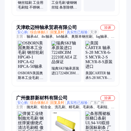
丝不锈钢毛刷辊
钢丝辊刷 工业用
工业毛刷 镀铜钢
昌弘
毛刷辊 不锈钢丝
丝辊 条形除锈钢
镀铜丝刷辊 除锈
丝不锈钢毛刷辊
缠绕式定制
厂家供应
天津欧迈特轴承贸易有限公司
洽谈
安心购
综合体验L1
回复及时
真实性已核验
天津
主营：
轴承skf、ibc轴承、hrb轴承、奥斯本钢丝刷、fag轴承、
ami轴承、itb轴承、德国fag、fkd福田、瑞典skf、ast轴承、轴承
fkd、pci轴承、mrc轴承、ina轴承、nsk轴承、球轴承、rbc轴承、
berg轴承、nhbb轴承、6918轴承、nice轴承、防松螺母、精密螺
母、barden轴承、滚轮轴承
瑞典SKF轴承原装
OSBORN美国奥
进口7224BCBM
美国CARTER 轴
斯本工业毛刷 钢
22210EAE4 正品
承S-28 MCYR-6-S
丝轮刷 HPC40-1
保证
MCYR-2-S
HPCA-62 HPCA-
MCYR-8-S原装进
50轴承
口
广州傲群新材料有限公司
洽谈
安心购
综合体验L0
回复及时
真实性已核验
广东广州
主营：
抛光刷、铝合金、洗孔刷、精毛刷、毛刷条、毛刷辊、过
滤毛刷、机柜毛刷、鱼池毛刷、傲群毛刷、密封毛刷、洗机刷、
毛刺刷、过滤刷、内孔刷、单面刷、弹簧刷、挡尘条刷、尼龙条
刷、条刷定做、移门密封、密封门刷、密封刷条、防尘条刷、密
封条刷