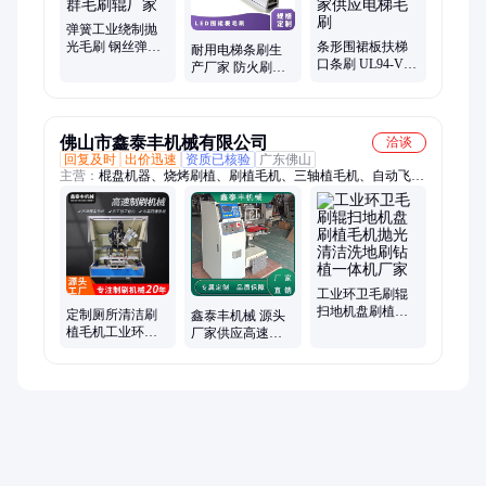
弹簧工业绕制抛
光毛刷 钢丝弹簧
条形围裙板扶梯
耐用电梯条刷生
缠绕式清洁毛刷
口条刷 UL94-V0
产厂家 防火刷条
棍 傲群毛刷辊厂
双排新国标刷条
直供围裙板通道
家
厂家供应电梯毛
电动扶梯毛刷批
刷
发
佛山市鑫泰丰机械有限公司
洽谈
回复及时
出价迅速
资质已核验
广东佛山
主营：
棍盘机器、烧烤刷植、刷植毛机、三轴植毛机、自动飞毛
机、吸尘器刷机、四轴钻孔植、马桶刷浴刷、钻植一体机、专用
钻孔机、高速扫把类、气动切毛机、高速植毛机
工业环卫毛刷辊
扫地机盘刷植毛
定制厕所清洁刷
鑫泰丰机械 源头
机抛光清洁洗地
植毛机工业环卫
厂家供应高速植
刷钻植一体机厂
毛刷扫把机钢丝
毛机 五轴多功能
家
尼龙丝刷子机
钻孔植毛一体机