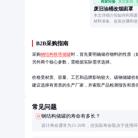
商家经验
真实案例 ·
废旧油桶改烟囱罩
本文详细介绍如何利用废
材料准备、改装步骤和使
B2B采购指南
采购
钢结构铁塔储罐
时，首先要明确储存物料的性质（
另外两个核心参数，需根据实际需求选择。

价格受材质、容量、工艺和品牌影响较大。碳钢储罐价
建议选择有资质的生产厂家，并索取产品检测报告和质
常见问题
钢结构储罐的寿命有多长？
问
设计寿命通常为15-20年，但实际寿命取决于使用
维护情况。定期检查和保养可显著延长使用寿命。