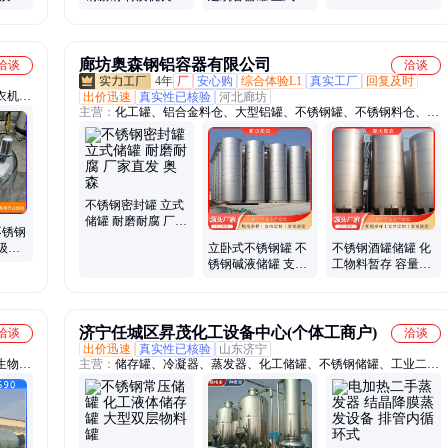
业制造
持定制 一站式服务
泥储存罐 质优价保
廊坊奥森钢铝容器有限公司
洽谈
洽谈
4年
厂
安心购
综合体验L1
真实工厂
回复及时
衣机、
出价迅速
真实性已核验
河北廊坊
主营：
化工罐、铝合金料仓、大型铝罐、不锈钢罐、不锈钢料仓、不
锥混料
锈钢储罐、不锈钢发酵罐、大型不锈钢罐、不锈钢酒罐、大型储罐、
不锈钢搅拌罐、大型不锈钢储罐、食品级不锈钢罐、卧式不锈钢罐、
不锈钢白酒罐、立式不锈钢罐、不锈钢奶罐、地埋不锈钢罐、大型工
业不锈钢罐、调味品不锈钢罐、低温不锈钢储罐、铝硝酸罐、发酵
罐、双层发酵罐、铝罐
不锈钢密封罐 立式
储罐 耐磨耐腐 厂家
不锈钢
直发 奥森
级规
立卧式不锈钢罐 不
不锈钢酒罐储罐 化
锈钢碱液储罐 支持
工物料暂存 容量大
定制 奥森 防止腐蚀
占地小 技术支持 奥
森
济宁任城区昇茂化工设备中心(个体工商户)
洽谈
洽谈
出价迅速
真实性已核验
山东济宁
生物除
主营：
储存罐、冷凝器、蒸发器、化工储罐、不锈钢储罐、工业二手
储罐、换热器、反应罐、烘干机、反应釜、烘干设备、农田耕地犁、
卧螺离心机、二手离心机、碟片离心机、谷子播种机、耕地翻转犁、
高压搅拌釜、三相离心机、沉降离心机、碟片分离机、滚筒干燥机、
履带拖拉机、卸料离心机、化工冷凝设备