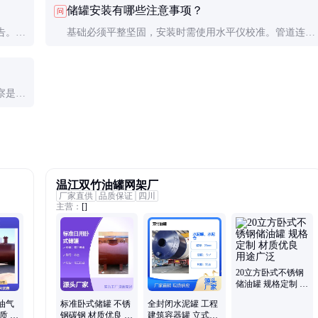
储罐安装有哪些注意事项？
问
告。现
基础必须平整坚固，安装时需使用水平仪校准。管道连接
处要密封良好，避免泄漏。首次使用前需进行压力测试。
察是否
温江双竹油罐网架厂
厂家直供
品质保证
四川
主营：
[]
20立方卧式不锈钢
储油罐 规格定制 材
质优良 用途广泛
油气
标准卧式储罐 不锈
全封闭水泥罐 工程
质 防
钢碳钢 材质优良 支
建筑容器罐 立式水