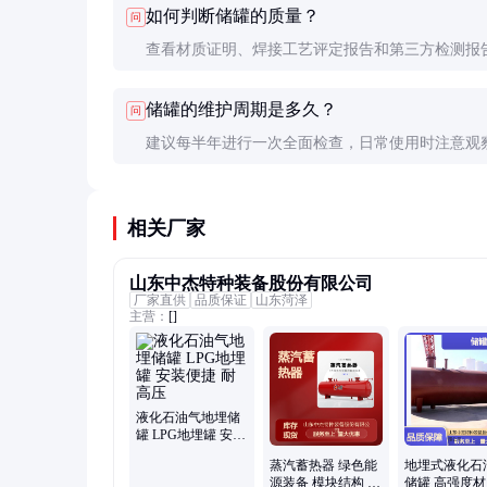
如何判断储罐的质量？
问
查看材质证明、焊接工艺评定报告和第三方检测报
场检查时注意焊缝质量和防腐层均匀性。
储罐的维护周期是多久？
问
建议每半年进行一次全面检查，日常使用时注意观
有异常声响或泄漏现象。
相关厂家
山东中杰特种装备股份有限公司
厂家直供
品质保证
山东菏泽
主营：
[]
液化石油气地埋储
罐 LPG地埋罐 安装
便捷 耐高压
蒸汽蓄热器 绿色能
地埋式液化石
源装备 模块结构 支
储罐 高强度材