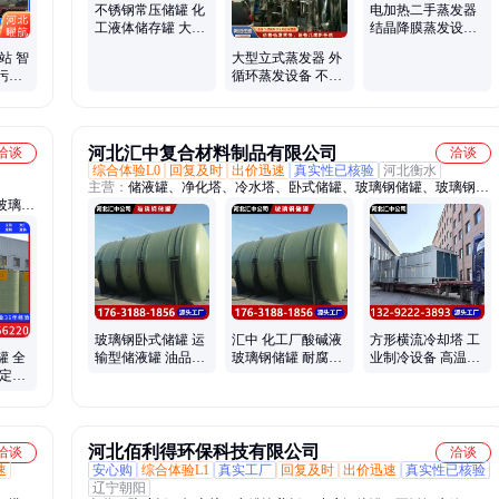
不锈钢常压储罐 化
电加热二手蒸发器
工液体储存罐 大型
结晶降膜蒸发设备
双层物料罐
排管内循环式
站 智
大型立式蒸发器 外
污水
循环蒸发设备 不锈
装 来
钢废水处理
河北汇中复合材料制品有限公司
洽谈
洽谈
综合体验L0
回复及时
出价迅速
真实性已核验
河北衡水
主营：
储液罐、净化塔、冷水塔、卧式储罐、玻璃钢储罐、玻璃钢缠
玻璃钢
绕储罐、储存罐、冷却塔、防冻保护塔、水淋洗涤塔、高效喷淋塔、
制作喷淋塔、椭圆运输罐、工业废气处理、卫生级储水罐、废气处理
设备、循环水降温设备、食品储存封头罐、脱硫除尘水淋塔、水淋除
臭洗涤塔、除臭除味喷淋塔
玻璃钢卧式储罐 运
汇中 化工厂酸碱液
方形横流冷却塔 工
罐 全
输型储液罐 油品化
玻璃钢储罐 耐腐蚀
业制冷设备 高温散
稳定可
工罐 源头厂家
反应罐 不易渗漏
热设备凉水塔
盛宝
河北佰利得环保科技有限公司
洽谈
洽谈
速
安心购
综合体验L1
真实工厂
回复及时
出价迅速
真实性已核验
辽宁朝阳