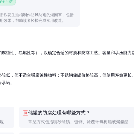
 安全可信
旧铁花生油桶制作防风防雨的烟囱罩，包括
用效果，帮助读者轻松完成实用改造。
如腐蚀性、易燃性等），以确定合适的材质和防腐工艺。容量和承压能力
格较低，但不适合强腐蚀性物料；不锈钢储罐价格较高，但使用寿命更长
保承诺。
储罐的防腐处理有哪些方式？
问
环境和
常见方式包括喷砂除锈、镀锌、涂覆环氧树脂或聚氨酯涂
层。特殊情况下还可采用衬胶或衬塑工艺。