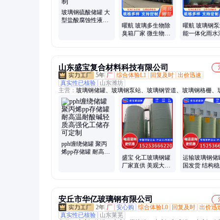
玻璃钢硫酸储罐 大
型盐酸腐蚀性液体
曜航 玻璃多生物除
曜航 玻璃钢泵
储存罐 源头工厂 可
臭箱厂家 微生物滴
能一体化雨水
量身定制
滤池 安全方便一站
提升 地埋式安
式废气处理
图定制
山东盛宝复合材料科技有限公司
5年
厂
综合体验L1
回复及时
出价迅速
真实性已核验
山东潍坊
主营：
玻璃钢储罐、玻璃钢泵站、玻璃钢管道、玻璃钢格栅、
集气罩、玻璃钢冷却塔、阳极管、塔器
pph缠绕储罐 聚丙
烯pp存储罐 耐高温
盛宝 化工玻璃钢罐
运输玻璃钢储
耐酸碱轻质高强化
厂家直供 美观大方
国发货 结构
工储存 可定制
简洁 规格齐全
靠 拆卸方便 
安丘市华亿玻璃钢有限公司
2年
厂
安心购
综合体验L0
回复及时
出价迅
真实性已核验
山东莱芜