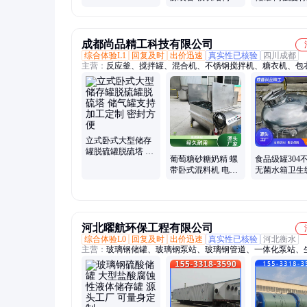
持定做 安装简便
泄漏结构 专
成都尚品精工科技有限公司
综合体验L1
回复及时
出价迅速
真实性已核验
四川成都
主营：
反应釜、搅拌罐、混合机、不锈钢搅拌机、糖衣机、包
混料设备、储存罐、提取浓缩设备、发酵罐、v型混料机、双
机、卧式混料机、乳化分散罐
立式卧式大型储存
罐脱硫罐脱硫塔 储
葡萄糖砂糖奶精 螺
食品级罐304
气罐支持加工定制
带卧式混料机 电加
无菌水箱卫生
密封方便
热 500L 厂家直发
格可定制
尚品精工
河北曜航环保工程有限公司
综合体验L0
回复及时
出价迅速
真实性已核验
河北衡水
主营：
玻璃钢储罐、玻璃钢泵站、玻璃钢管道、一体化泵站、
臭箱