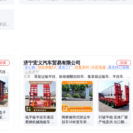
爬梯铰链应每月润滑一次。
年以
济宁宏义汽车贸易有限公司
洽谈
洽谈
安心购
综合体验L0
真实工厂
回复及时
出价迅速
真实性已核验
式挂
山东济宁
主营：
骨架运输半挂、标箱侧翻自卸车、集装箱运输车、半挂车、低
平板挂
平板半挂车、展翼半挂车、平板运输半挂车、出口轿运车、侧帘运输
轴低平
车、高栏运输车
车、粉
盘子
配置
低平板半挂车液压
两桥侧帘式轿运半
行驶平稳 实体厂家
爬梯机械拖板车 标
挂车18米笼车牵引
产地直供 出口鹅头
准11米修路托车板
颈厚度600mm
拆卸型低平板半