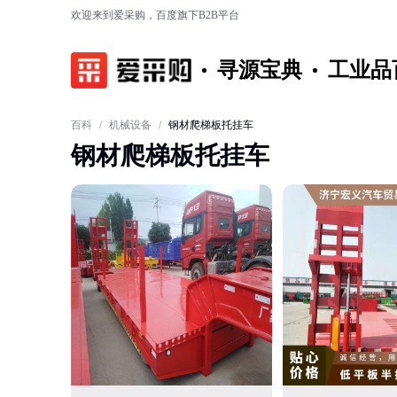
欢迎来到爱采购，百度旗下B2B平台
寻源宝典
工业品
百科
/
机械设备
/
钢材爬梯板托挂车
钢材爬梯板托挂车