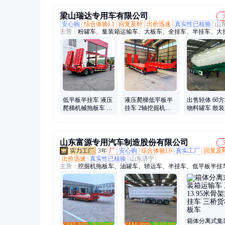
梁山瑞达专用车有限公司
安心购
综合体验L1
回复及时
出价迅速
真实性已核验
山
主营：
粉罐车、集装箱运输车、大板车、全挂车、半挂车、大
骨架半挂车、拖挂车、低平板半挂车、挂车、轴线半挂车、三
半挂车、危险品运输半挂车、厢式半挂车、大件运输半挂车、
车、自卸车、大件运输低平板、平板车、木材运输、轻型飞翼
水泥罐车、原木运输炮车、粉煤灰罐车、转盘拖车
低平板半挂车 液压
液压爬梯低平板半
出售轻体 60
爬梯机械拖板车 11
挂车 2轴挖掘机托
物料罐车 散
米修路机械托车板
车 11米工程机械运
罐下灰车
输车
山东富源专用汽车制造股份有限公司
3年
厂
安心购
综合体验L0
真实工厂
回复及
出价迅速
真实性已核验
山东济宁
主营：
挖掘机拖板车、油罐车、轿运车、半挂车、低平板半挂
装箱半挂车、出口半挂车、中置轴半挂车、自卸半挂车、拖拉
车、出口俄罗斯半挂车、全挂车、危险品半挂车、集装箱骨架
装箱运输车、半挂拖车、尿素颗粒槽罐车
箱体分离式集