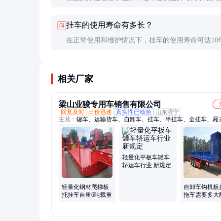
量的配置，以确保安全性和耐用性。
挂车的使用寿命有多长？
问
在正常使用和维护情况下，挂车的使用寿命可达10
上，具体取决于使用频率和维护状况。
相关厂家
梁山业骏专用车销售有限公司
回复及时
出价迅速
真实性已核验
山东济宁
主营：
罐车、运输货车、自卸车、挂车、半挂车、全挂车、厢
车、低平板半挂车、爬梯板挂车、低平板挂车、勾机板挂车、
车、集装箱平板挂车、特种轴线车、三线六桥低平板、四线八
板、五线十桥低平板、挖掘机拖板车、集装箱骨架车、水泥罐
粒物料罐车、粉煤灰运输车、液体罐车、油罐车、侧翻自卸车
轻量化平板车罐车
轿运车行业 新规定
轻量化钢材爬梯板
自卸车钩机板
托挂车自重6吨载重
拖车需要多大
价格