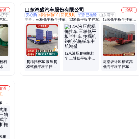
山东鸿盛汽车股份有限公司
洽谈
洽谈
东济宁
安心购
综合体验L0
回复及时
资质已核验
山东济宁
挂车、
主营：
三桥低平板半挂车、13米低平板半挂车、12米低平板半挂车、
线六轴
11米低平板半挂车、三线六轴低平板半挂车、四线八轴低平板半挂
拖板
车、五线十轴低平板半挂车、3桥低平板半挂车、2桥低平板半挂车、
、散装
动力鹅颈低平板半挂车、超低平板半挂车、3米宽低平板半挂车、抽
拉式低平板半挂车、大件运输低平板半挂车、液压轴线半挂车
12米液压爬梯拖挂
车 三轴低平板半挂
方粉料
爬梯挂板车 液压爬
尾部设计凹槽式高
车 挖掘机钩机托拖
装水泥
梯式低平板半挂车
低高平板半挂车 挖
板车中航鸿盛
钩机板运输板车 挖
掘机拖板车 13米爬
掘机平板托车
梯挂车
洽谈
时
车、集
机挂
车、集
装箱