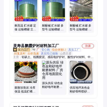
钢(ppH)储罐
耐高温 贮水罐 定
耐酸碱 贮水罐 多
耐酸碱 贮水罐 多
做 运输槽罐 立式
型号 运输槽罐 玻
型号 运输槽罐 化
玻璃钢化工储罐
璃钢大直径储罐
工玻璃钢储罐
灵寿县鹏霞炉衬材料加工厂
洽谈
7年
厂
安心购
综合体验L1
真实工厂
回复及时
出价迅速
真实性已核验
山西吕梁
主营：
铝矾土、线圈胶泥、感应电炉炉衬、酸性炉衬材料、中性
炉衬材料、捣打料、干振料、加热炉浇灌料、硅质打炉料、中间
包可塑料、可塑快速修补料、石英砂、中频炉炉衬料、高岭土、
透热炉打结料、橡胶颗粒、氢氧化钙、机制木炭、膨润土、绿泥
白泥修补料、火山石板材、氧化钙、凹凸棒土粉、沸石粉沸石颗
粒
源头供应 绿色金
刚砂地坪耐磨材
膨胀珍珠岩 冷库
供应地坪灰色金
料 厂房 仓库地面
保温 低温贮槽绝
刚砂骨料喷砂除
固化用
热 隔绝外界热量
锈天 然金刚沙配
效果稳定
重埴料用