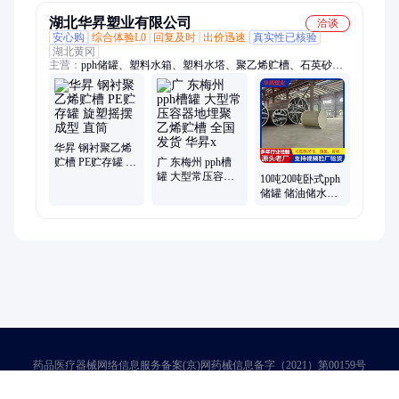
湖北华昇塑业有限公司
洽谈
安心购
综合体验L0
回复及时
出价迅速
真实性已核验
湖北黄冈
主营：
pph储罐、塑料水箱、塑料水塔、聚乙烯贮槽、石英砂酸
洗罐、加药桶、pp喷淋塔、pph反应釜、森林消防水箱、pp废气
塔、pp除雾塔
华昇 钢衬聚乙烯
贮槽 PE贮存罐 旋
广 东梅州 pph槽
塑摇摆成型 直筒
罐 大型常压容器
10吨20吨卧式pph
地埋聚乙烯贮槽
储罐 储油储水桶
全国发货 华昇x
混料储液罐 不渗
漏 华昇 c15
药品医疗器械网络信息服务备案(京)网药械信息备字（2021）第00159号
京ICP证030173号
京公网安备11000002000001号