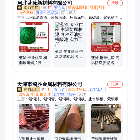
河北蓝涂新材料有限公司
洽谈
1年
厂
安心购
综合体验L0
回复及时
出价迅速
真实性已核验
河北廊坊
主营：
环氧沥青漆、环氧面漆、环氧涂料、氟碳漆、聚氨酯面
漆、环氧煤沥青漆、煤沥青防腐漆、环氧防腐涂漆、环氧富锌
漆、玻璃鳞片胶泥、玻璃鳞片涂料、环氧树脂、水性工业漆、醇
酸漆、彩钢翻新漆、特种氰凝、环氧云铁中间漆、热反射涂料
蓝涂 专业供应 中
温防腐胶泥 各种
蓝涂 专业供应 树
蓝涂 批量供应 高
石油贮槽酸池 实
脂玻璃鳞片胶泥
温防腐胶泥 各种
力工厂
各种石油贮槽酸
石油贮槽酸池 实
池 规模厂家
力工厂
天津市鸿胜金属材料有限公司
洽谈
4年
厂
安心购
综合体验L1
真实工厂
回复及时
出价迅速
真实性已核验
天津
主营：
紫铜排、紫铜管、紫铜棒、紫铜板、止水铜板、紫铜带、
铜软连接、空调铜管、黄铜排、黄铜管、黄铜板、黄铜带、铝
排、覆塑铜管、t2紫铜排、铜母线、机房铜排、电工铜排、红铜
管、冷媒铜管、汇流铜排、异形铜排、接地铜排、地铁铜排、模
具焊药
V型槽止水铜板
TU2紫铜棒 无气
黄铜管重量计算