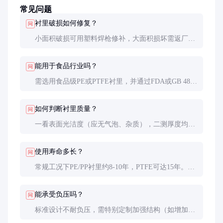
常见问题
衬里破损如何修复？
问
小面积破损可用塑料焊枪修补，大面积损坏需返厂重
衬。临时应急可使用耐腐蚀贴片，但需尽快安排专业
维修。
能用于食品行业吗？
问
需选用食品级PE或PTFE衬里，并通过FDA或GB 4806
认证。普通工业级衬里可能含有塑化剂等添加剂，不
适合食品接触。
如何判断衬里质量？
问
一看表面光洁度（应无气泡、杂质），二测厚度均匀
性（误差不超过±0.3mm），三做电火花检测
（2000V/mm无击穿）。
使用寿命多长？
问
常规工况下PE/PP衬里约8-10年，PTFE可达15年。但
强氧化剂（如浓硝酸）会显著缩短寿命，需每2-3年
检测一次。
能承受负压吗？
问
标准设计不耐负压，需特别定制加强结构（如增加环
形加强圈）并降低工作压力，通常不超过-0.05MPa。