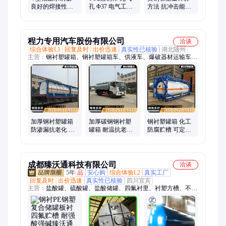
良好的焊接性
孔 Φ37 电气工业
方法 抗冲击能力
200×3 贮水池用
定做 规格品种多
强 12*3 水道应用
加工
尺寸
程力专用汽车股份有限公司
洽谈
综合体验L1
回复及时
出价迅速
真实性已核验
湖北随州
主营：
钢衬塑罐箱、钢衬塑罐箱车、供液车、爆破器材运输车、
腐蚀性危险品车、危险品运输车
加厚钢衬塑罐箱
加厚碳钢钢衬塑
钢衬塑罐箱 化工
防渗漏抗老化 石
罐箱 耐温抗老化
防腐贮槽 可定制
油化工介质专用
无渗漏 化工原料
尺寸材质液体存
贮槽
专用防腐贮槽
储罐
成都臻沃通科技有限公司
洽谈
5年
品
安心购
综合体验L2
真实工厂
回复及时
出价迅速
真实性已核验
四川宜宾
主营：
盐酸罐、硫酸罐、盐酸储罐、四氟衬里、衬塑方槽、不锈
钢罐、衬ptfe、内衬四氟、衬塑储罐、防腐储罐、四氟管道、Pe
储罐、衬四氟、不锈钢储罐、四氟储罐、钢衬四氟储罐、碳钢衬
四氟、四氟防腐储罐、不锈钢衬四氟、钢衬塑储罐、钢衬pe储
罐、衬氟储罐、化工储罐、四氟内衬储罐、四氟储存罐