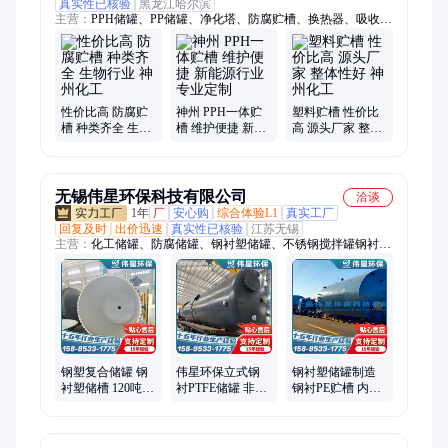
真实性已核验
黑龙江哈尔滨
主营：
PPH储罐、PP储罐、净化塔、防腐贮槽、换热器、吸收
器、真空机组、pp风机、pp搅拌罐、PPH搅拌罐、PP真空罐、
PP抽滤桶、离子交换柱
性价比高 防腐贮
神州 PPH一体贮
塑料贮槽 性价比
槽 种类齐全 生物
槽 维护便捷 新能
高 源头厂家 整体
行业 神州化工
源行业 专业定制
性好 神州化工
无锡伟星环保科技有限公司
洽谈
1年
厂
安心购
综合体验L1
真实工厂
回复及时
出价迅速
真实性已核验
江苏无锡
主营：
化工储罐、防腐储罐、钢衬塑储罐、不锈钢搅拌罐钢衬复
合储罐、钢塑复合储罐、内衬PO贮槽、钢衬PO储罐、钢衬PE储
罐、钢衬塑管道、钢衬塑搅拌罐、钢衬四氟储罐、钢衬四氟管
道、不锈钢储罐、不锈钢卧式储罐、不锈钢立式储罐、钢衬四氟
反应釜、硫酸储罐、盐酸储罐、钢衬塑耐酸方箱、衬塑储罐、衬
PTFE储罐、衬PE储罐、衬塑运输罐、衬塑运输槽罐、硝酸储罐
钢塑复合储罐 钢
伟星环保立式钢
钢衬塑储罐制造
衬塑储槽 120吨钢
衬PTFE储罐 非标
钢衬PE贮槽 内衬
内衬PO/PE贮槽
定制 工业防腐贮
聚乙烯储槽 钢内
强酸钢贮罐内贴
槽制造商
衬PO防腐贮罐
四氟