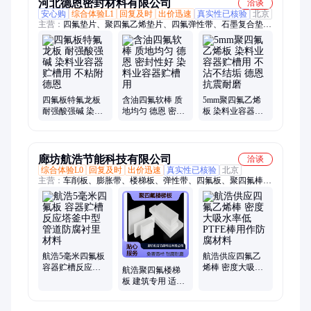
河北德恩密封材料有限公司
洽谈
安心购
综合体验L1
回复及时
出价迅速
真实性已核验
北京
主营：
四氟垫片、聚四氟乙烯垫片、四氟弹性带、石墨复合垫
片、聚四氟乙烯弹性带、石墨垫片、石墨缠绕垫片、金属缠绕垫
片、氟橡胶垫、三元乙丙橡胶垫、丁腈橡胶垫、A型金属缠绕垫
片、内外环金属缠绕垫、基本型金属缠绕垫片、316金属缠绕垫
片、带外环金属缠绕垫、304金属缠绕垫、椭圆形四氟垫、聚四
氟乙烯垫板、膨体聚四氟乙烯垫片、四氟板
四氟板特氟龙板
含油四氟软棒 质
5mm聚四氟乙烯
耐强酸强碱 染料
地均匀 德恩 密封
板 染料业容器贮
业容器贮槽用 不
性好 染料业容器
槽用 不沾不结垢
粘附 德恩
贮槽用
德恩 抗震耐磨
廊坊航浩节能科技有限公司
洽谈
综合体验L0
回复及时
出价迅速
真实性已核验
北京
主营：
车削板、膨胀带、楼梯板、弹性带、四氟板、聚四氟棒、
管道阀门、四氟垫片、铁氟龙板、铁氟龙棒、聚四氟乙烯、四氟
密封带、建筑楼梯垫板、软四氟法兰垫片、聚四氟乙烯板
航浩5毫米四氟板
航浩供应四氟乙
容器贮槽反应塔
烯棒 密度大吸水
航浩聚四氟楼梯
釜中型管道防腐
率低 PTFE棒用作
板 建筑专用 适用
衬里材料
防腐材料
于化工设备楼梯
免费寄样