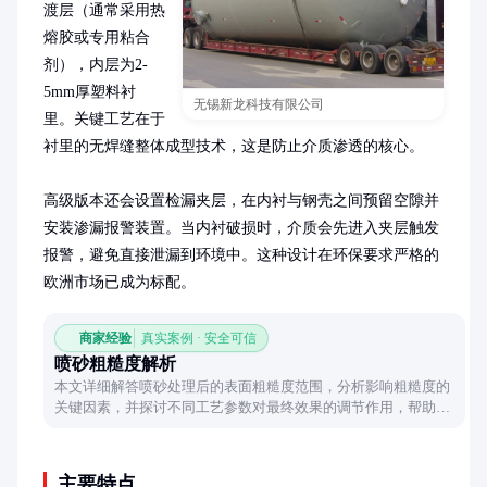
渡层（通常采用热
熔胶或专用粘合
剂），内层为2-
5mm厚塑料衬
无锡新龙科技有限公司
里。关键工艺在于
衬里的无焊缝整体成型技术，这是防止介质渗透的核心。

高级版本还会设置检漏夹层，在内衬与钢壳之间预留空隙并
安装渗漏报警装置。当内衬破损时，介质会先进入夹层触发
报警，避免直接泄漏到环境中。这种设计在环保要求严格的
欧洲市场已成为标配。
商家经验
真实案例 · 安全可信
喷砂粗糙度解析
本文详细解答喷砂处理后的表面粗糙度范围，分析影响粗糙度的
关键因素，并探讨不同工艺参数对最终效果的调节作用，帮助读
者全面掌握喷砂工艺特性。
主要特点