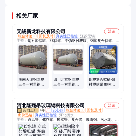
相关厂家
无锡新龙科技有限公司
洽谈
综合体验L0
回复及时
真实性已核验
江苏无锡
主营：
钢衬塑储罐、PE储罐、不锈钢衬塑罐、钢塑复合储罐、塑
料储罐、钢衬聚乙烯储罐、钢衬PE储罐、钢衬塑料储罐、化工储
罐、防腐储罐、浓硫酸储罐、盐酸储罐、化学品储罐、聚乙烯储
罐、钢衬四氟储罐、次氯酸钠储罐、稀硫酸储罐、酸碱储罐、钢
衬PTFE储罐、石英砂酸洗罐、氢氟酸储罐、钢衬PO储罐、钢衬
塑PE储罐
湖南天津钢网塑
四川北京钢网塑
钢塑复合贮槽 钢
三合一衬里钢塑
三合一衬里钢塑
衬塑储罐 80吨钢
复合贮槽 50-130
复合贮槽 10-150
内衬PE贮罐 强酸
立方米立式钢衬
立方米立式钢衬
碱钢储槽内贴
塑储罐 钢衬PO储
塑储罐 钢衬PO储
PTFE
槽 钢衬塑料槽罐
槽 钢衬塑料槽罐
河北隆翔昂玻璃钢科技有限公司
洽谈
欢迎详谈
耐温高设备
4年
厂
安心购
综合体验L0
回复及时
出价迅速
真实性已核验
河北衡水
主营：
通风管、储存罐、蜂窝管、复合管、玻璃钢、污水池、除
尘塔、阳极管、脱硫塔、净化塔、排污管、除尘器、吸收塔、排
水泵、六棱管、沉淀池、储水罐、喷淋塔、保温管、碱洗塔、导