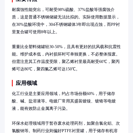
耐腐蚀性能突出，可耐受98%硫酸、37%盐酸等强腐蚀介
质，这是普通不锈钢储罐无法比拟的。实际使用数据显示，
在30%盐酸环境中，304不锈钢罐体3年即出现点蚀，而PP衬
里复合罐可使用8年以上。

重量比全塑料储罐轻30-50%，且具有更好的抗风载和抗震性
能。维护成本低，内衬损坏时可单独更换，不必整体报废。
但需注意其工作温度受限，聚乙烯衬里最高耐受60℃，聚丙
烯可达80℃，聚四氟乙烯可达150℃。
应用领域
化工行业是主要应用领域，约占市场份额60%，用于储存
酸、碱、盐溶液等。电镀厂常用其盛装镀镍、镀铬等电镀
液，能有效防止金属离子污染。

环保水处理领域用于暂存废水处理药剂，如聚合氯化铝、次
氯酸钠等。制药行业则偏好PTFE衬里罐，用于储存有机溶