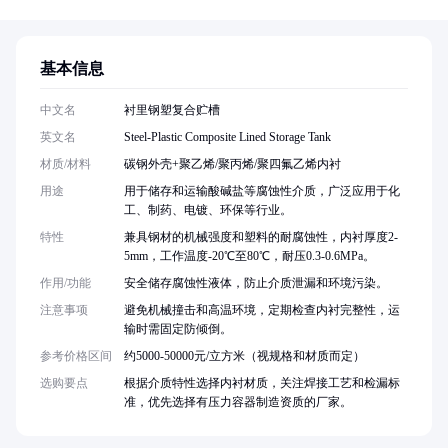
基本信息
中文名
衬里钢塑复合贮槽
英文名
Steel-Plastic Composite Lined Storage Tank
材质/材料
碳钢外壳+聚乙烯/聚丙烯/聚四氟乙烯内衬
用途
用于储存和运输酸碱盐等腐蚀性介质，广泛应用于化
工、制药、电镀、环保等行业。
特性
兼具钢材的机械强度和塑料的耐腐蚀性，内衬厚度2-
5mm，工作温度-20℃至80℃，耐压0.3-0.6MPa。
作用/功能
安全储存腐蚀性液体，防止介质泄漏和环境污染。
注意事项
避免机械撞击和高温环境，定期检查内衬完整性，运
输时需固定防倾倒。
参考价格区间
约5000-50000元/立方米（视规格和材质而定）
选购要点
根据介质特性选择内衬材质，关注焊接工艺和检漏标
准，优先选择有压力容器制造资质的厂家。