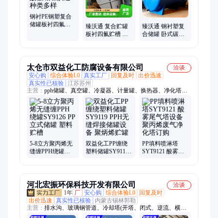
钢衬PE钢塑复合
储罐板衬四氟贮
臻沃通 复合贮罐
臻沃通 钢衬塑复
槽 耐强酸强碱臻
板衬四氟贮槽 滚
合储罐 卧式碳钢
沃通种类多样
塑工艺 钢衬塑设
罐 化工耐酸碱贮
备 化工盐酸容器
槽 可定制
太仓市双益化工防腐设备有限公司
洽谈
安心购
综合体验L0
真实工厂
回复及时
出价迅速
真实性已核验
江苏苏州
主营：
pph储罐、真空罐、冷凝器、计量罐、换热器、净化塔、
缠绕罐、搅拌罐、hdpe储罐、pp喷淋塔、盐酸储罐、卧式储罐、
立式储罐、离心风机、防腐设备、储罐定制、防腐储罐、焊接储
罐、真空机组、化工储罐、缠绕储罐、塑料pp储罐、立式pp储
罐、耐高温储罐、罗茨真空泵
5-8立方聚丙烯无
双益化工PP缠绕
PP填料喷淋塔
缝缠PPH绕罐
塑料储罐SY9119
SYT9121 酸雾尾
SY9126 PP立式储
PPH无缝焊接储罐
气塔设备 聚丙烯
罐 塑料贮槽
设备 聚炳烯贮罐
废气净化塔订购
河北宏振环保科技开发有限公司
洽谈
1年
厂
安心购
综合体验L0
回复及时
出价迅速
真实性已核验
内蒙古锡林郭勒
主营：
排水沟、玻璃钢管道、冷却塔(开塔、闭式、逆流、横
流)、防水玻璃钢管、(HMP)玻璃钢一体化智能提升泵站、玻璃