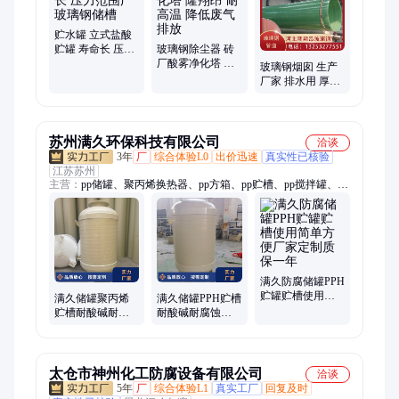
电管、脱硝塔、化粪池、除尘排放、管道管件
贮水罐 立式盐酸
贮罐 寿命长 压力
玻璃钢除尘器 砖
范围广 玻璃钢储
厂酸雾净化塔 隆
玻璃钢烟囱 生产
槽
翔昂 耐高温 降低
厂家 排水用 厚度
废气排放
5.0毫米 重量轻 隆
翔昂
苏州满久环保科技有限公司
洽谈
3年
厂
综合体验L0
出价迅速
真实性已核验
江苏苏州
主营：
pp储罐、聚丙烯换热器、pp方箱、pp贮槽、pp搅拌罐、pp
喷淋塔、pph储罐、pp计量罐、pp降膜吸收器、pp水箱、酸洗槽
满久防腐储罐PPH
贮罐贮槽使用简
满久储罐聚丙烯
满久储罐PPH贮槽
单方便厂家定制
贮槽耐酸碱耐腐
耐酸碱耐腐蚀厂
质保一年
蚀厂家定制质保
家定制质保一年
一年
太仓市神州化工防腐设备有限公司
洽谈
5年
厂
综合体验L1
真实工厂
回复及时