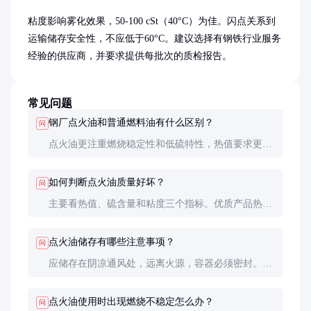
粘度影响雾化效果，50-100 cSt（40°C）为佳。闪点关系到
运输储存安全性，不应低于60°C。建议选择有钢铁行业服务
经验的供应商，并要求提供每批次的质检报告。
常见问题
钢厂点火油和普通燃料油有什么区别？
问
点火油更注重燃烧稳定性和低硫特性，热值要求更
高，而普通燃料油更注重经济性。点火油的硫含量通
常控制在1%以下，远低于普通重油。
如何判断点火油质量好坏？
问
主要看热值、硫含量和粘度三个指标。优质产品热值
在42 MJ/kg以上，硫含量低于0.5%，粘度适中且稳
定。
点火油储存有哪些注意事项？
问
应储存在阴凉通风处，远离火源，容器必须密封。储
存温度不宜超过40°C，避免阳光直射。建议储存期不
超过6个月。
点火油使用时出现燃烧不稳定怎么办？
问