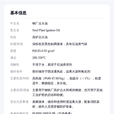
基本信息
中文名
钢厂点火油
英文名
Steel Plant Ignition Oil
别名
高炉点火油
外观/性状
深棕色至黑色粘稠液体，具有石油类气味
密度
约0.85-0.95 g/cm³
沸点
200-350°C
溶解性
不溶于水，易溶于石油类溶剂
储存条件
密封储存于阴凉通风处，远离火源和氧化剂
主要性质/特性
高热值（约40-45 MJ/kg），低硫分（＜1%），粘度
适中，燃烧稳定，灰分低。
主要应用/用途
主要用于钢铁厂高炉点火和维持燃烧，也可用于其他
工业炉窑的启动和助燃。
安全注意事项
易燃液体，储存和使用时需远离火源，配备消防器
材，操作人员需穿戴防护装备。
参考价格区间
约3000-5000元/吨（仅供参考）