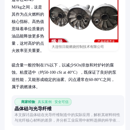
MJ/kg之间，这是
其作为点火燃料的
核心指标。高热值
意味着单位质量的
油品能释放更多热
量，这对高炉的点
大连恒日能燃烧控制技术有限公司
火效率至关重要。

硫含量一般控制在1%以下，以减少SOx排放和对炉衬的腐
蚀。粘度适中（约50-100 cSt at 40°C），既保证了良好的泵
送性能，又能形成稳定的油雾。闪点通常在60-80°C之间，
属于易燃液体。
商家经验
真实案例 · 安全可信
晶体硅与光导纤维
本文探讨晶体硅在光导纤维制造中的实际应用，解析其材料特性
与光纤核心材料的差异，并分析工业应用中材料选择的科学依
据。