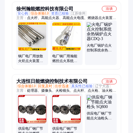
徐州瀚能燃控科技有限公司
洽谈
安心购
综合体验L0
资质已核验
江苏徐州
主营：
点火杆、高能点火器、高能点火电缆、燃烧器点火装置、
硫磺喷枪、防爆气动推进器
火电厂锅炉点火
控制系统余热锅
炉点火器CDQ-3
钢厂电厂用放散
电厂钢厂用瀚能
火炬点火装置点
燃控点火系统点
火油枪枪杆
火油枪枪杆
SLYDG-18G-2550
BDZX6-0-0
大连恒日能燃烧控制技术有限公司
洽谈
综合体验L0
回复及时
出价迅速
真实性已核验
辽宁大连
主营：
处理器、摄像头、火检镜头、点火杆、点火枪、油火检传
感器、火检透镜、火检探头、火检光纤、镜管组件、检测设备、
图像火检镜、图像火检仪、火焰探测器、火检放大器、图像火检
器、火焰检测器、高压离心风机、石英光导纤维、火焰检测装
置、火焰图像连接线、紫外可见光探头、带特种钢防护套、火检
供应电厂钢厂节
冷却风系统
能点火油枪头
SQ800
供应电厂钢厂节
供应电厂钢厂节