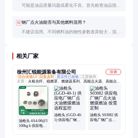
可能是油品质量问题或雾化不良。首先检查油品指标
是否符合要求，其次检查喷嘴是否堵塞或雾化压力是
否正常。
钢厂点火油能否与其他燃料混用？
问
不建议混用。不同燃料油的物性参数差异较大，混用
可能导致燃烧不稳定甚至设备故障。如必须混用，应
先进行小试评估。
相关厂家
徐州汇锐能源装备有限公司
洽谈
综合体验L0
回复及时
真实性已核验
江苏徐州
主营：
火检光纤、稳燃罩、燃烧器系列、高能点火器、高能点火
枪、微油燃烧器、点火电缆、点火油枪、点火装置、油枪头组
件、点火发生器、火检探头、火检放大器、视频探头、组合推进
器、镜头组件
油枪头 (GGD-40-
油枪头 S03082 供
1) 供应电厂钢厂
应电厂钢厂点火
油枪头 4A4-06@3
点火油燃煤燃油
油燃煤燃油 按需
100kg h 供应电厂
远程监控
定制
钢厂点火油燃煤
燃油 按需定制