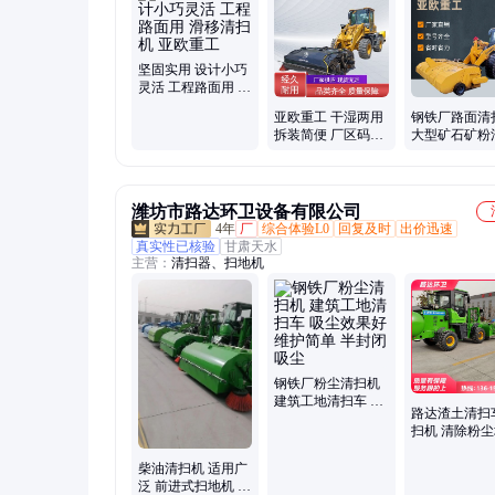
拌站扫路车
坚固实用 设计小巧
灵活 工程路面用 滑
移清扫机 亚欧重工
亚欧重工 干湿两用
钢铁厂路面清
拆装简便 厂区码头
大型矿石矿粉
路面清扫车
机 亚欧重工
地机 雾炮除尘
潍坊市路达环卫设备有限公司
4年
厂
综合体验L0
回复及时
出价迅速
真实性已核验
甘肃天水
主营：
清扫器、扫地机
钢铁厂粉尘清扫机
建筑工地清扫车 吸
路达渣土清扫
尘效果好 维护简单
扫机 清除粉
半封闭吸尘
铲车改装煤场
厂用扫路机
柴油清扫机 适用广
泛 前进式扫地机 市