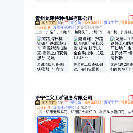
政路面环卫 钢铁厂
扫路车
青州龙建特种机械有限公司
6年
厂
安心购
综合体验L1
真实工厂
回复及
出价迅速
真实性已核验
内蒙古呼和浩特
主营：
扫路车、扫地车、越野叉车、清扫车、清扫机、扫路机
装载机、平地机、伸缩臂装载机、除雪机、刮平机、出口装载
扫器、清扫装置、清扫设备、工程清扫车、工地清扫车、工地
扫车、抛雪机、隧道清扫车、清雪车、两头忙、四轮叉车、推
铲雪车
道路清扫机 钢铁厂
隧道施工扫路机 钢
龙建420-2道
铁屑清扫车 商混站
铁厂清扫装置 提供
扫路机 钢厂
清扫装置 提供上门
封闭式 全自动控制
制造矿山扫路
安装服务 龙建
龙建LJ-4300
铁厂清扫器
济宁仁兴工矿设备有限公司
3年
厂
安心购
综合体验L1
真实工厂
回复及
出价迅速
真实性已核验
山东济宁
主营：
矿用无压风门、矿用防火栅栏门、矿用防水密闭门、皮
器、皮带钉扣机、皮带硫化机、矿用洗靴机、气动凿岩机、气
钻机、往复式给煤机、喷浆机、注浆机、矿用避难硐室门、矿
对、皮带纠偏装置、气动葫芦、皮带缓冲床、空气炮、地滚、