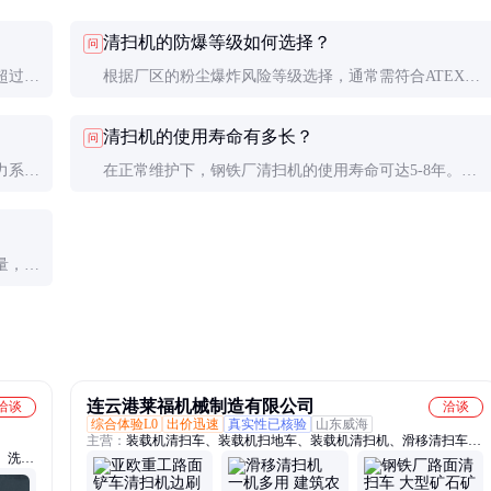
清扫机的防爆等级如何选择？
问
超过设
根据厂区的粉尘爆炸风险等级选择，通常需符合ATEX或
稍作冷
GB防爆标准。高风险区域需选择Ex d IIB T4或更高等
清扫机的使用寿命有多长？
问
级。
力系统
在正常维护下，钢铁厂清扫机的使用寿命可达5-8年。关
键部件如清扫刷和吸尘风机可能需要定期更换。
量，合
最佳状
连云港莱福机械制造有限公司
洽谈
洽谈
综合体验L0
出价迅速
真实性已核验
山东威海
主营：
装载机清扫车、装载机扫地车、装载机清扫机、滑移清扫车、
、洗煤
滑移清扫机
车、搅