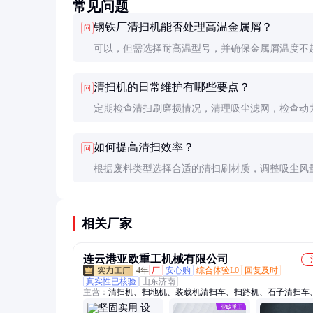
常见问题
钢铁厂清扫机能否处理高温金属屑？
问
可以，但需选择耐高温型号，并确保金属屑温度不
备耐受极限（通常为200-300°C）。高温金属屑需
清扫机的日常维护有哪些要点？
问
却后再清扫。
定期检查清扫刷磨损情况，清理吸尘滤网，检查动
润滑油。每次使用后清理收集箱，避免废料堆积。
如何提高清扫效率？
问
根据废料类型选择合适的清扫刷材质，调整吸尘风
理安排清扫路线。定期维护设备，确保各部件处于
态。
相关厂家
连云港亚欧重工机械有限公司
4年
厂
安心购
综合体验L0
回复及时
真实性已核验
山东济南
主营：
清扫机、扫地机、装载机清扫车、扫路机、石子清扫车
厂扫地机、隧道清扫车、地面清扫机、路面清扫车、铲车扫地