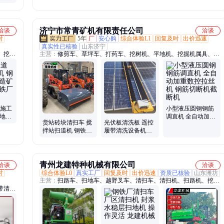
济宁市常青矿机有限责任公司
洽谈
洽谈
时
5年
厂
安心购
综合体验L1
回复及时
出价迅速
真实性已核验
山东济宁
、挖掘
主营：
修剪车、草坪车、打药车、挖树机、平地机、挖掘机属具、割
机、清
草机、喷涂机、夹石机、移树机、整平机、起草皮机、吸树叶机、铲
施工清
草皮机、钢筋切断机、汽油扫雪机、钢筋弯箍机、玉米收割机、钢筋
雪车、
弯弧机、墙壁切割机、铝合金、牧草秸秆、钢筋锯床、除雪车、改装
螺旋钻
路施工
小型液压圆钢钢筋
扫地车
调直机 全自动加重
货站砖块清扫车 搅
光伏板清洗板 遥控
车 钢
数控拉丝机 钢筋切
拌站扫道机 钢铁铸
履带清洗设备机器
断机截断机
造厂清扫器 封闭式
人 光伏电站清洗工
清扫设备
具简单操作
青州龙建特种机械有限公司
洽谈
洽谈
时
综合体验L0
真实工厂
回复及时
出价迅速
资质已核验
山东潍坊
主营：
扫路车、扫地车、越野叉车、清扫车、清扫机、扫路机、挖掘
带清扫
装载机、平地机、伸缩臂装载机、除雪机、抛雪机、刮平机、出口装
动锚杆
载机、清扫器、清扫装置、清扫设备、工程清扫车、工地清扫车、隧
车轮
道清扫车、工地施工清扫车、清雪车、推雪车、铲雪车、两头忙、四
玻璃钢
轮叉车