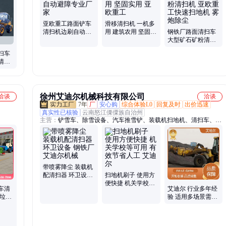
亚欧重工路面铲车
滑移清扫机 一机多
清扫机边刷自动避
用 建筑农用 坚固实
钢铁厂路面清扫车
障专业厂家
用 亚欧重工
大型矿石矿粉清扫
机 亚欧重工快速扫
扫车
地机 雾炮除尘
清扫
快速扫
徐州艾迪尔机械科技有限公司
洽谈
洽谈
7年
厂
安心购
综合体验L0
回复及时
出价迅速
真实性已核验
云南怒江傈僳族自治州
主营：
铲雪车、除雪设备、汽车推雪铲、装载机扫地机、清扫车、装
载机清扫器、滑移装载机属具、装载机夹木器、液压开沟机、装载机
扫路车、装载机改扫地机、装载机推雪车、装载机改货叉、装载机改
清扫器、封闭清扫器、装载机抓草钳、扫雪机、工地扫地机、装载机
快换、滑移装载机压实器、铲车扫地机、前进扫地机、石材货叉、推
雪铲、铲雪板
带喷雾降尘 装载机
配清扫器 环卫设备
扫地机刷子 使用方
钢铁厂 艾迪尔机械
便快捷 机关学校等
车清
艾迪尔 行业多年经
可用 有效节省人工
尘垃圾
验 适用多场景需求
艾迪尔
 钢铁
厂家直售 扫地车毛
刷片