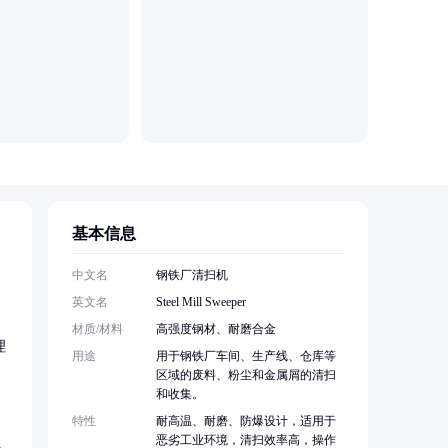
济宁市常
基本信息
中文名
钢铁厂清扫机
英文名
Steel Mill Sweeper
材质/材料
高强度钢材、耐磨合金
理
用途
用于钢铁厂车间、生产线、仓库等
区域的废料、粉尘和金属屑的清扫
和收集。
特性
耐高温、耐磨、防爆设计，适用于
恶劣工业环境，清扫效率高，操作