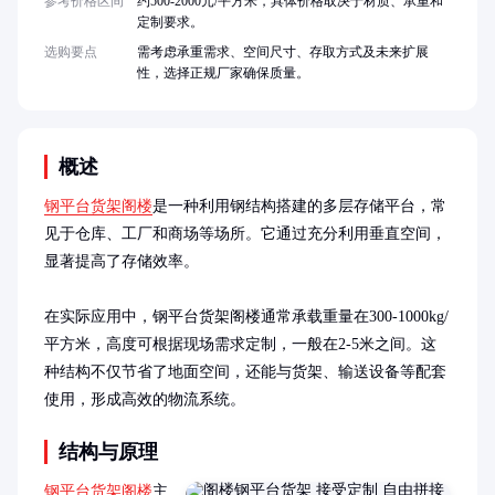
参考价格区间
约500-2000元/平方米，具体价格取决于材质、承重和
定制要求。
选购要点
需考虑承重需求、空间尺寸、存取方式及未来扩展
性，选择正规厂家确保质量。
概述
钢平台货架阁楼
是一种利用钢结构搭建的多层存储平台，常
见于仓库、工厂和商场等场所。它通过充分利用垂直空间，
显著提高了存储效率。

在实际应用中，钢平台货架阁楼通常承载重量在300-1000kg/
平方米，高度可根据现场需求定制，一般在2-5米之间。这
种结构不仅节省了地面空间，还能与货架、输送设备等配套
使用，形成高效的物流系统。
结构与原理
钢平台货架阁楼
主