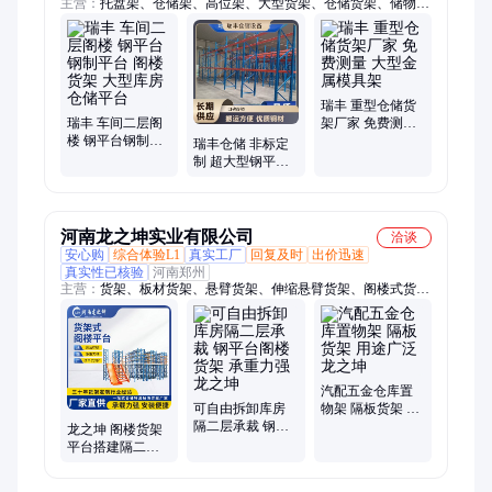
主营：
托盘架、仓储架、高位架、大型货架、仓储货架、储物货
架、不锈钢架子、阁楼货架、钢平台、智能仓储货架、重型货
架、钢托盘、储存架、金属架、储物架、货物架、工业仓库、仓
储设备、仓储管理、高位仓库、托盘置物架、仓库铁架子定做、
带导轨智能格栅、堆垛架
瑞丰 重型仓储货
瑞丰 车间二层阁
架厂家 免费测量
楼 钢平台钢制平
大型金属模具架
瑞丰仓储 非标定
台 阁楼货架 大型
制 超大型钢平台
库房仓储平台
阁楼式钢平台货
架
河南龙之坤实业有限公司
洽谈
安心购
综合体验L1
真实工厂
回复及时
出价迅速
真实性已核验
河南郑州
主营：
货架、板材货架、悬臂货架、伸缩悬臂货架、阁楼式货
架、重型横梁货架、层板货架、贯通式托盘货架、移动式货架
汽配五金仓库置
可自由拆卸库房
物架 隔板货架 用
隔二层承裁 钢平
途广泛 龙之坤
龙之坤 阁楼货架
台阁楼货架 承重
平台搭建隔二层
力强 龙之坤
钢结构库房仓储
可拆卸