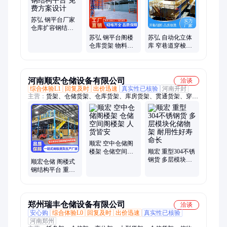
苏弘 钢平台厂家
仓库扩容钢结构
平台 免费方案设
苏弘 钢平台阁楼
苏弘 自动化立体
计
仓库货架 物料分
库 窄巷道穿梭车
类管理 免费上门
货架 工厂工业仓
测量设计
库 一站式服务
河南顺宏仓储设备有限公司
洽谈
综合体验L1
回复及时
出价迅速
真实性已核验
河南开封
主营：
货架、仓储货架、仓库货架、库房货架、贯通货架、穿梭
式货架、流利式货架、智能仓储货架、托盘
顺宏 空中仓储阁
楼架 仓储空间阁
顺宏 重型304不锈
楼架 人货皆安
钢货 多层模块化
顺宏仓储 阁楼式
储物架 耐用性好
钢结构平台 重型
寿命长
货架 定做库房用
郑州瑞丰仓储设备有限公司
洽谈
安心购
综合体验L0
回复及时
出价迅速
真实性已核验
河南郑州