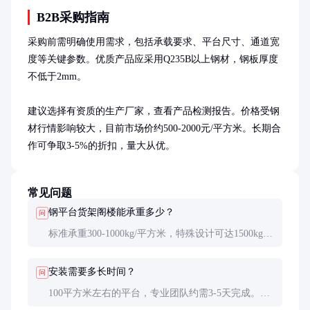
B2B采购指南
采购前需明确使用需求，包括承载要求、平台尺寸、通道宽
度等关键参数。优质产品应采用Q235B以上钢材，钢板厚度
不低于2mm。

建议选择有资质的生产厂家，查看产品检测报告。价格受钢
材行情影响较大，目前市场价约500-2000元/平方米。长期合
作可争取3-5%的折扣，量大从优。
常见问题
钢平台货架阁楼能承重多少？
问
标准承重300-1000kg/平方米，特殊设计可达1500kg。
具体承重需根据钢材规格和结构设计确定，采购时应
提供详细需求。
安装需要多长时间？
问
100平方米左右的平台，专业团队约需3-5天完成。现
场条件复杂或定制要求高的项目可能延长至1-2周。