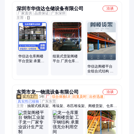
深圳市华信达仓储设备有限公司
洽谈
厂家直供
品质保证
广东深圳
主营：
[]
华信达仓库阁楼
组装式货架阁楼
平台货架 承重强
平台 厂房仓库隔
空间大 满足众多
楼 增加一倍以上
华信达阁楼平台
行业需求
存储空间
全组合式结构 现
场拼装 免焊接 仓
储多一倍空间
东莞市龙一物流设备有限公司
洽谈
5年
厂
综合体验L0
回复及时
出价迅速
真实性已核验
广东东莞
主营：
抽屉式模具架、堆垛架、布匹堆垛架、阁楼货架、仓库货
架、托盘货架、搁板货架、仓储货架、库房货架、悬臂货架、重
型货架、中型货架、贯通式货架、悬臂式货架、穿梭车货架、流
利式货架、抽屉式货架、移动式货架、仓储货架定制、重型货架
定制、冷库货架、仓库阁楼平台、钢制托盘、金属周转箱、仓库
堆垛架