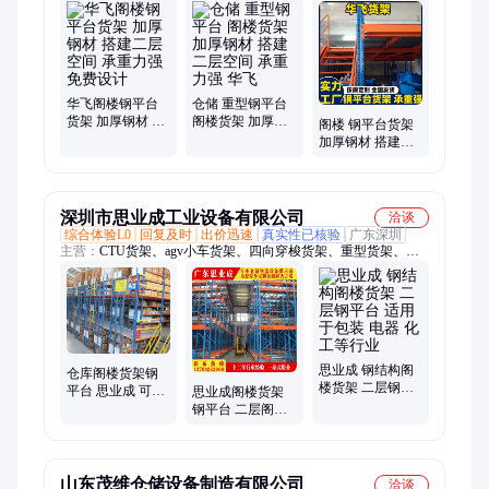
库房货架、穿梭货架、仓储货架、层板货架、贯通式货架、窄巷
道货架、立体库货架、钢托盘货架、悬臂式货架、阁楼式货架、
智能穿梭式货架、自动化立体库
华飞阁楼钢平台
仓储 重型钢平台
货架 加厚钢材 搭
阁楼货架 加厚钢
阁楼 钢平台货架
建二层空间 承重
材 搭建二层空间
加厚钢材 搭建二
力强 免费设计
承重力强 华飞
层 承重力强 免费
设计 质保十年 华
飞
深圳市思业成工业设备有限公司
洽谈
综合体验L0
回复及时
出价迅速
真实性已核验
广东深圳
主营：
CTU货架、agv小车货架、四向穿梭货架、重型货架、钢
结构平台、料箱货架、自动化立体库
思业成 钢结构阁
仓库阁楼货架钢
楼货架 二层钢平
平台 思业成 可定
思业成阁楼货架
台 适用于包装 电
制 承载性强 质保
钢平台 二层阁楼
器 化工等行业
10年
式 仓库量身定制
方案
山东茂维仓储设备制造有限公司
洽谈