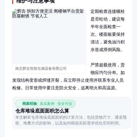
维护与注意事项
定期检查连接螺栓
是否松动，建议每
半年全面检查一
次。楼面板要保持
清洁，避免油污积
水造成滑倒风险。

严禁超载使用，货
南京辉吉智能仓储设备有限公司
物应均匀分布。如
发现结构变形或焊缝开裂，应立即停止使用并联系专业人员
检修。日常使用中要注意防火安全，远离明火和高温源。
商家经验
真实案例 · 安全可信
仓库堆垛底面面积怎么算
本文解析仓库堆垛底面面积的计算方法，包括货物尺寸、通道预
留、堆叠方式的影响，以及如何根据实际需求优化空间利用。