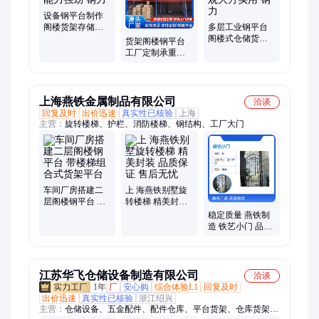
穿梭车货架、四向穿梭车货架、钢制平台、窄巷道货架、双深位
货架、贯通货架、自重轻垂直动线
设备钢平台制作
阁楼货架存储系
多层工业钢平台
统 承载能力强劲
阁楼式仓储货架
货架阁楼钢平台
钢力
隔层 美观大方实
工厂定制承重架
用 钢力
表面处理精细 抗
压性强 钢力
上海燕铁金属制品有限公司
洽谈
回复及时
出价迅速
真实性已核验
上海
主营：
旋转楼梯、护栏、消防楼梯、钢结构、工厂大门
车间厂房搭建二
上 海燕铁别墅旋
层阁楼钢平台 带
转楼梯 精美封装
楼梯组合式货架
品质保证 售后无
稳定质量 燕铁制
平台
忧
造 铁艺小门 品牌
保障 应用广泛 执
行国标
江苏华飞仓储设备制造有限公司
洽谈
1年
厂
安心购
综合体验L1
回复及时
出价迅速
真实性已核验
浙江绍兴
主营：
仓储设备、五金配件、配件仓库、平台货架、仓库货架、