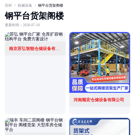
百科
/
机械设备
/
钢平台货架阁楼
钢平台货架阁楼
更新时间：2026-07-10
南京苏弘智能仓储设备有限公司
河南顺宏仓储设备有限公司