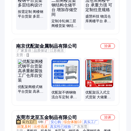
按需定制 阁楼钢
平台货架 多层结
盛慧科技 物流仓
构设计
定制冷轧钢二层
库阁楼平台 承重
阁楼货架 钢结构
力强 可定制任意
仓储平台 增加存
规格
储空间
南京优配架金属制品有限公司
洽谈
厂家直供
品质保证
江苏南京
主营：
[]
优配架阁楼式钢
平台货架 高承重
优配架不锈钢物
优配架压入式立
耐腐蚀 工厂仓库
流台车定制 承接
式货架 大储量简
自安装
全国货运 一站式
易存储 一站式服
服务
务
东莞市龙至五金制品有限公司
洽谈
6年
厂
安心购
综合体验L0
真实工厂
回复及时
出价迅速
真实性已核验
广东东莞