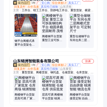
5年
厂
安心购
综合体验L0
真实工厂
回复及时
出价迅速
真实性已核验
山东济南
主营：
工作台、钳工工作台、防静电工作台、重型货架、横梁货
架、仓储货架、仓库货架、货位货架、中型货架、阁楼货架、贯
通货架、立体库货架、悬臂货架、穿梭车货架、钢托盘、镀锌钢
托盘、钢平台、阁楼平台、重型工作台、托盘、仓储笼、巧固
架、堆垛架、重型仓储笼、重型工具柜
阁楼钢平台货架
重型仓储钢平台
重型工业可拆装
车间仓库二层阁
钢平台阁楼式承
钢结构平台 稳固
楼式货架平台 可
重平台货架仓库
承载 坚固耐用 茂
定制尺寸
二层钢结构 承重
维
力强 茂维
山东锦洲智能装备有限公司
洽谈
1年
厂
安心购
综合体验L2
真实工厂
回复及时
出价迅速
真实性已核验
山东泰安
主营：
重型货架、阁楼货架、钢托盘、仓储货架、仓库货架、冷
库货架、阁楼重型货架、重型高位货架、大型重型货架、重型贯
通货架、重型横梁式货架、重型仓储式货架、仓储式悬臂货架、
仓库驶入式货架、仓库组合式货架、重型立柱货架、货位式货
架、穿越式货架、仓储式中仓货架、仓储重型式货架、层板货
架、钢平台、仓库二层钢平台
阁楼钢平台货架
层高可调 阁楼钢
阁楼钢平台货架
层高可调 厂家批
平台货架 锦洲智
接受定制 自由拼
发 仓库商场 锦洲
能 仓储 仓库 供应
接 锦洲智能 物流
智能
批发
仓库