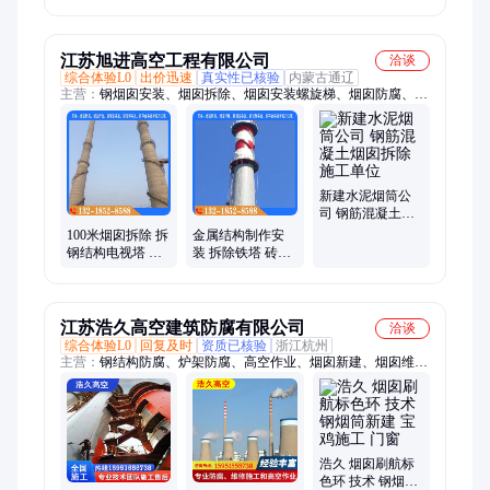
施工公司煤气柜
美化
江苏旭进高空工程有限公司
洽谈
综合体验L0
出价迅速
真实性已核验
内蒙古通辽
主营：
钢烟囱安装、烟囱拆除、烟囱安装螺旋梯、烟囱防腐、烟
囱安装监测平台、烟囱安装旋转梯、烟囱安装折返梯
新建水泥烟筒公
司 钢筋混凝土烟
囱拆除施工单位
100米烟囱拆除 拆
金属结构制作安
钢结构电视塔 水
装 拆除铁塔 砖烟
泥烟筒刷航标 施
囱外壁粉刷 公司
工单位
江苏浩久高空建筑防腐有限公司
洽谈
综合体验L0
回复及时
资质已核验
浙江杭州
主营：
钢结构防腐、炉架防腐、高空作业、烟囱新建、烟囱维
修、烟囱防腐、烟囱安装、烟囱加固、烟囱安装航标灯、烟囱安
装避雷针、高空防腐、凉水塔防腐、冷却塔防腐
浩久 烟囱刷航标
色环 技术 钢烟筒