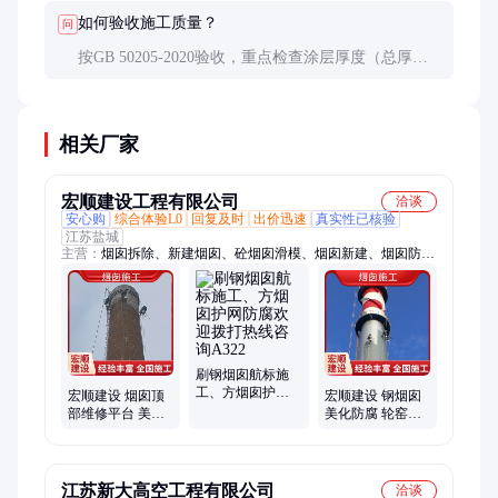
如何验收施工质量？
问
按GB 50205-2020验收，重点检查涂层厚度（总厚度
≥200μm）、色差（ΔE≤2）、附着力（划格法1级）和
夜间反光性能。
相关厂家
宏顺建设工程有限公司
洽谈
安心购
综合体验L0
回复及时
出价迅速
真实性已核验
江苏盐城
主营：
烟囱拆除、新建烟囱、砼烟囱滑模、烟囱新建、烟囱防
腐、烟囱美化、烟囱维修、烟囱加固、烟囱彩绘、冷却塔美化、
冷却塔新建、冷却塔彩绘
刷钢烟囱航标施
工、方烟囱护网
宏顺建设 烟囱顶
宏顺建设 钢烟囱
防腐欢迎拨打热
部维修平台 美化
美化防腐 轮窑烟
线咨询A322
烟筒总承包施工
筒刷航标总承包
单位
施工单位
江苏新大高空工程有限公司
洽谈