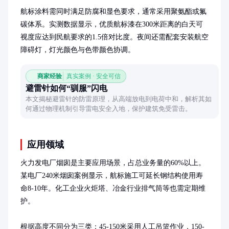
航标涂料需同时满足防腐和显色要求，通常采用聚氨酯或氟
碳体系。实测数据显示，优质航标漆在300米距离的白天可
视度应达到民航要求的1.5倍对比度。夜间还需配套安装航空
障碍灯，灯光颜色与色带颜色协调。
商家经验
真实案例 · 安全可信
避雷针如何“驯服”闪电
本文揭秘避雷针的防雷原理，从高端放电到电荷中和，解析其如
何通过物理机制引导雷电安全入地，保护建筑免受雷击。
应用领域
火力发电厂烟囱是主要应用场景，占总业务量的60%以上。
某电厂240米烟囱案例显示，航标施工可延长钢结构使用寿
命8-10年。化工企业火炬塔、冶金行业排气筒等也需定期维
护。

根据高度不同分为三类：45-150米采用人工吊篮作业，150-