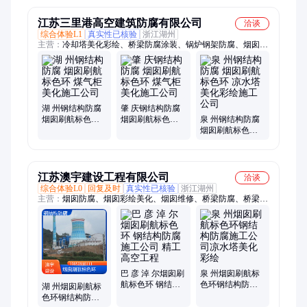
江苏三里港高空建筑防腐有限公司
洽谈
综合体验L1
真实性已核验
浙江湖州
主营：
冷却塔美化彩绘、桥梁防腐涂装、锅炉钢架防腐、烟囱维
修防腐、烟囱防腐、桥梁刷油漆、设备防腐刷油漆、烟囱彩绘油
漆、冷却塔刷油漆、烟筒刷涂料、烟囱刷航标油漆、凉水塔防腐
刷油漆、锅炉钢结构刷油漆、除尘器刷油漆、风电塔筒防腐、冷
却塔防腐、厂房彩钢瓦翻新、桥梁防腐、彩钢瓦翻新、厂房翻
新、冷却塔写字、大桥油漆翻新、高空维修防腐、钢结构防腐、
湖 州钢结构防腐
肇 庆钢结构防腐
大桥防腐涂装
烟囱刷航标色环
烟囱刷航标色环
泉 州钢结构防腐
煤气柜美化施工
煤气柜美化施工
烟囱刷航标色环
公司
公司
凉水塔美化彩绘
施工公司
江苏澳宇建设工程有限公司
洽谈
综合体验L0
回复及时
真实性已核验
浙江湖州
主营：
烟囱防腐、烟囱彩绘美化、烟囱维修、桥梁防腐、桥梁涂
装、桥梁防腐涂装
巴 彦 淖 尔烟囱刷
泉 州烟囱刷航标
航标色环 钢结构
色环钢结构防腐
湖 州烟囱刷航标
防腐施工公司 精
施工公司凉水塔
色环钢结构防腐
工高空工程
美化彩绘