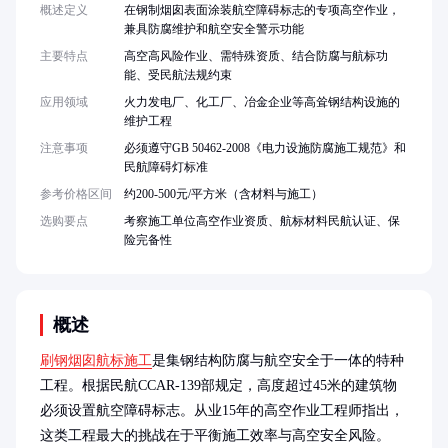
概述定义
在钢制烟囱表面涂装航空障碍标志的专项高空作业，
兼具防腐维护和航空安全警示功能
主要特点
高空高风险作业、需特殊资质、结合防腐与航标功
能、受民航法规约束
应用领域
火力发电厂、化工厂、冶金企业等高耸钢结构设施的
维护工程
注意事项
必须遵守GB 50462-2008《电力设施防腐施工规范》和
民航障碍灯标准
参考价格区间
约200-500元/平方米（含材料与施工）
选购要点
考察施工单位高空作业资质、航标材料民航认证、保
险完备性
概述
刷钢烟囱航标施工
是集钢结构防腐与航空安全于一体的特种
工程。根据民航CCAR-139部规定，高度超过45米的建筑物
必须设置航空障碍标志。从业15年的高空作业工程师指出，
这类工程最大的挑战在于平衡施工效率与高空安全风险。
