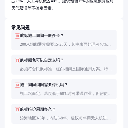
占25%，人工与机械占40%。建议预留15%的应急预算应对
天气延误等不确定因素。
常见问题
航标施工周期一般多长？
问
200米烟囱通常需要15-25天，其中表面处理占40%时
间。需避开雨季施工，实际有效作业日按日历日的
60%估算。
航标颜色可以自定义吗？
问
必须符合民航标准，红白相间是国际通用方案。特殊
情况下经民航局批准可使用橙色，但需额外提交眩光
评估报告。
施工期间烟囱需要停机吗？
问
视工况而定。温度低于60℃时可带温作业，但需使用
耐热涂料。高温工况必须停机，否则会出现漆膜爆孔
等缺陷。
航标维护周期多久？
问
沿海地区3-5年，内陆5-8年。建议每年用无人机进行
一次外观检查，发现褪色超过30%应及时修补。