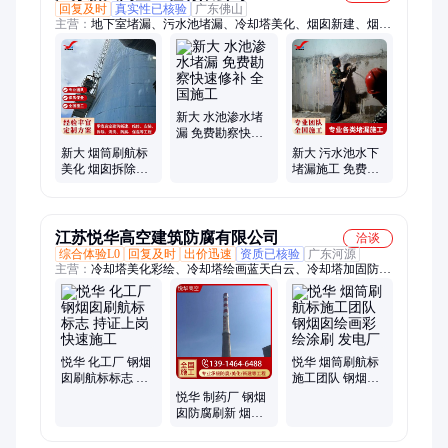
回复及时
真实性已核验
广东佛山
主营：
地下室堵漏、污水池堵漏、冷却塔美化、烟囱新建、烟囱
维修、烟囱拆除、烟囱美化、烟囱防腐、灰库清理、清理灰库
新大 水池渗水堵
漏 免费勘察快速
修补 全国施工
新大 烟筒刷航标
新大 污水池水下
美化 烟囱拆除加
堵漏施工 免费勘
高 锅炉排气筒人
察快速修补 资质
工拆除
齐全
江苏悦华高空建筑防腐有限公司
洽谈
综合体验L0
回复及时
出价迅速
资质已核验
广东河源
主营：
冷却塔美化彩绘、冷却塔绘画蓝天白云、冷却塔加固防
腐、冷却塔涂刷、烟囱美化、烟囱防腐、烟囱加固、烟囱维修、
烟囱拆除、烟囱新建、烟囱加高、冷却塔写字
悦华 化工厂 钢烟
悦华 烟筒刷航标
囱刷航标标志 持
施工团队 钢烟囱
证上岗 快速施工
绘画彩绘涂刷 发
悦华 制药厂 钢烟
电厂
囱防腐刷新 烟筒
刷航标 快速施工