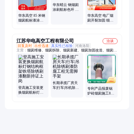
华东蜡云 钢烟囱
涂刷航标色环 环
保施工 践行绿色
华东高空 85 米钢
华东高空 电厂烟
发展
烟囱航标漆涂刷
囱开裂加固 细致
严格流程 确保施
处理 保障运行安
工规范
全
江苏华电高空工程有限公司
洽谈
回复及时
出价迅速
真实性已核验
河南洛阳
主营：
烟囱维修、烟囱拆除、烟囱新建、烟囱加固改造、烟囱刷
涂料、烟囱刷油漆翻新、钢结构除锈翻新、铁塔维护、水泥库清
理疏通
长期承揽厂房天
登高施工安装更
车|行车|吊机除锈
专利产品报废锅
换烟囱航标灯钢
刷漆防腐工程无
炉砖烟囱施工80
结构框架铁塔除
需脚手架
米混凝土烟筒整
锈刷漆翻新持证
体人工拆除专项
上岗
方案