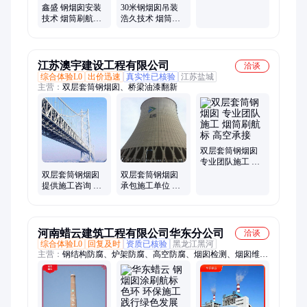
新建 宝鸡施工 门
鑫盛 钢烟囱安装
30米钢烟囱吊装
窗
技术 烟筒刷航标
浩久技术 烟筒刷
孝感施工 抓产品
航标 兖州施工 合
质量
同约定
江苏澳宇建设工程有限公司
洽谈
综合体验L0
出价迅速
真实性已核验
江苏盐城
主营：
双层套筒钢烟囱、桥梁油漆翻新
双层套筒钢烟囱
专业团队施工 烟
筒刷航标 高空承
双层套筒钢烟囱
双层套筒钢烟囱
接
提供施工咨询 烟
承包施工单位 烟
筒刷航标 澳宇建
筒刷航标 澳宇销
设
售
河南蜡云建筑工程有限公司华东分公司
洽谈
综合体验L0
回复及时
资质已核验
黑龙江黑河
主营：
钢结构防腐、炉架防腐、高空防腐、烟囱检测、烟囱维
修、烟囱防腐、烟囱拆除、烟囱美化、烟囱新建、烟囱安装、烟
囱滑模、烟囱加固、烟囱安装避雷针、烟囱安装航空障碍灯、烟
囱粉刷、烟囱脱硫、烟囱改造、安装钢烟囱、砖烟囱拆除、电厂
烟囱防腐、高空作业、凉水塔防腐、高空拆除