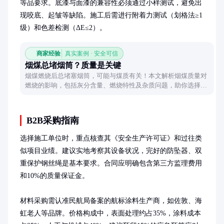
等品要求。底漆与面漆的兼容性必须通过小样测试，避免出
现咬底、起皱等缺陷。施工后需进行附着力测试（划格法≥1
级）和色差检测（ΔE≤2）。
商家经验
真实案例 · 安全可信
烟煤总堵烟筒？质量是关键
烟煤燃烧后总堵塞烟筒，可能与煤质有关！本文解析烟煤质量对
燃烧的影响，包括灰分含量、燃烧特性及杂质问题，助你选择更
合适的烟煤。
B2B采购指南
选择施工单位时，重点核查其《安全生产许可证》和过往类
似项目业绩。建议实地考察其设备状况，完好的防坠器、双
重保护钢丝绳是基本要求。合同应明确包含第三方监理费用
和10%的质量保证金。

材料采购需认准民航局备案的航标涂料生产商，如佐敦、海
虹老人等品牌。价格构成中，表面处理约占35%，涂料成本