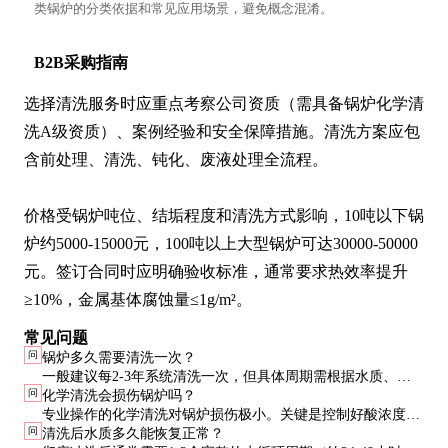
类锅炉的分类依据和常见应用场景，避免概念混淆。
B2B采购指南
选择清洗服务时应重点考察公司资质（需具备锅炉化学清
洗A级资质）、案例经验和安全保障措施。清洗方案应包
含前处理、清洗、钝化、废液处理全流程。

价格受锅炉吨位、结垢程度和清洗方式影响，10吨以下锅
炉约5000-15000元，100吨以上大型锅炉可达30000-50000
元。签订合同时应明确验收标准，通常要求热效率提升
≥10%，金属基体腐蚀量≤1g/m²。
常见问题
问
锅炉多久需要清洗一次？
一般建议每2-3年系统清洗一次，但具体周期需根据水质、运
问
化学清洗会损伤锅炉吗？
行时间和效率下降情况确定。水质差、连续运行的锅炉可能需
专业操作的化学清洗对锅炉损伤极小。关键是控制好酸浓度、
要每年清洗。
问
清洗后水质多久能恢复正常？
温度和清洗时间，并使用优质缓蚀剂（腐蚀速率应