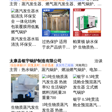
主营：
蒸汽发生器、燃气蒸汽发生器、燃气锅炉、贯
流蒸汽发生器、生物质蒸汽发生器、电加热锅炉、电
加热蒸汽发生器
蒸汽发生器水垢
过热保护 适用
帕莱顿 缺水保
清洗 环保安全
于农产品烘干
护 生物质热蒸
一体化结构 包
192/216/360kw
汽发生器 适用
装覆膜用低氮燃
小区电锅炉供暖
于食品加工
太康县银宇锅炉制造有限公司
气锅炉
洽谈
帕莱顿
综合体验L0
回复及时
出价迅速
真实性已核验
河南周口
主营：
热水锅炉、蒸汽锅炉、燃油燃气锅炉、电加热
蒸汽锅炉、电加热热水锅炉、燃油蒸汽发生器、燃油
热水锅炉、燃气热水锅炉、燃油燃气蒸汽锅炉、燃油
导热油锅炉、燃油燃气导热油锅炉、电加热导热油锅
炉、电蒸汽发生器、工业锅炉、生物质蒸汽锅炉、生
银宇 0.5吨贯流
物质蒸汽发生器、生物质热水锅炉、节能环保锅炉、
1吨生物质蒸汽
舱全预混蒸汽发
热风炉、生物质热风炉
生物质蒸汽发生
发生器 热效率
生器 立式燃气