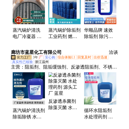
蒸汽锅炉清洗
蒸汽锅炉除垢剂
华顺品牌 速效
电厂冷凝器 蒸
工业药剂 燃气
除垢剂 除污除
发冷设备除垢
设备清洗除垢
锈 蒸汽锅炉 换
安全环保
华顺化工
热片阻垢 无腐
廊坊市蓝星化工有限公司
洽谈
蚀清洗除垢
3年
厂
安心购
综合体验L1
回复及时
出价迅速
真实性已核验
浙江温州
主营：
阻垢剂、阻垢缓蚀剂、反渗透阻垢剂、不锈钢
清洗剂、反渗透碱性清洗剂、反渗透酸性清洗剂、换
热器片清洗剂、中央空调清洗剂、重油污清洗剂、锅
炉除氧剂、速效除垢剂、非氧化性杀菌剂、氧化性杀
菌剂、杀菌灭藻剂、防冻液、消泡剂、抑尘剂、预膜
反渗透杀菌剂
剂
除藻灭菌 水处
蒸汽锅炉清洗剂
循环水阻垢剂
理药剂 源头工
除垢除锈 水处
水处理药剂 防
厂 蓝星
理药剂 空气能
腐除垢阻垢 高