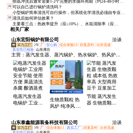
彻底冲洗后通常需要1-2个完整的水循环周期（约24-48小时）
≤1g/m²·h）。
问
可以自己进行锅炉清洗吗？
才能使水质完全达标。期间需频繁检测电导率和pH值。
小型锅炉简单清洗可自行操作，但系统化学清洗必须由专业公
问
清洗后如何评估效果？
司实施。不当清洗可能导致严重腐蚀甚至锅炉报废，风险极
主要看三点：热效率提升（应≥10%）、水垢清除率（应
高。
相关厂家
≥95%）、金属基体状态（无过腐蚀）。可通过内窥镜检查和
热工测试验证。
山东宏阳锅炉有限公司
洽谈
2年
厂
安心购
综合体验L0
回复及时
出价迅速
真实性已核验
山东潍坊
主营：
蒸汽发生器、蒸汽锅炉、热水锅炉、热风炉、
烘干用生物质热风炉、燃烧机
电蒸汽发生器
节能 蒸汽发生
生物质颗粒 热
电锅炉 工业用
器 生物质颗粒
风炉 纯净风 不
安全节能 使用
成本低 热效率
污染物料 适用
方便 果蔬清洗
高 大型商用 豆
于菊花 茶叶 豆
山东泰鑫能源装备科技有限公司
杀菌 酿酒蒸煮
干 豆浆加工
洽谈
角 果蔬烘干
3年
厂
综合体验L1
真实工厂
回复及时
出价迅速
真实性已核验
山东泰安