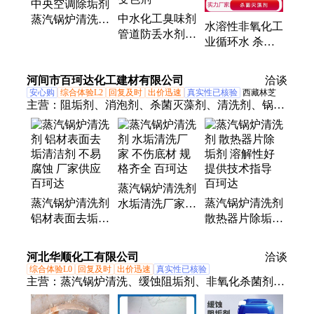
中央空调除垢剂
中水化工臭味剂
蒸汽锅炉清洗剂
水溶性非氧化工
管道防丢水剂
冷却塔 填料 循
业循环水 杀菌
工业污水处理
环水设备
灭藻剂 MZJ05
炉水着色剂 变
中水化工
河间市百珂达化工建材有限公司
色剂
洽谈
安心购
综合体验L2
回复及时
出价迅速
真实性已核验
西藏林芝
主营：
阻垢剂、消泡剂、杀菌灭藻剂、清洗剂、锅炉
除垢剂、中央空调清洗剂、换热片清洗剂、重油污清
洗剂阻垢剂、锅炉除焦剂、锅炉水垢清洗剂、燃煤锅
炉除焦剂、锅炉臭味剂、除焦剂、油田阻垢剂、臭味
剂、防丢水臭味剂、反渗透阻垢剂、工业杀菌灭藻
蒸汽锅炉清洗剂
剂、生物颗粒除焦剂、水循环反渗透阻垢剂、固体结
蒸汽锅炉清洗剂
蒸汽锅炉清洗剂
水垢清洗厂家
焦抑制剂、浓缩防丢水臭味剂、工业热力供暖臭味
铝材表面去垢清
散热器片除垢剂
不伤底材 规格
剂、暖气水臭味剂、变色固体臭味剂
洁剂 不易腐蚀
溶解性好 提供
齐全 百珂达
厂家供应 百珂
技术指导 百珂
河北华顺化工有限公司
洽谈
达
达
综合体验L0
回复及时
出价迅速
真实性已核验
主营：
蒸汽锅炉清洗、缓蚀阻垢剂、非氧化杀菌剂、
反渗透杀菌剂