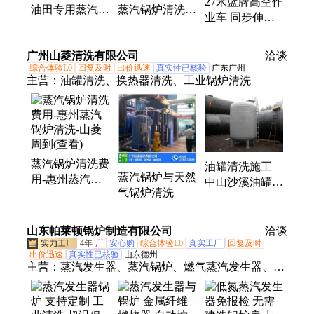
27米蓝牌高空作
油田专用蒸汽锅
蒸汽锅炉清洗车
业车 同步伸缩
炉清洗车 免征
源头工厂 可定
大型园林高空施
购置税 现车可
制多功能图片展
工车 360°无限
广州山菱清洗有限公司
定制
示
洽谈
旋转
综合体验L0
回复及时
出价迅速
真实性已核验
广东广州
主营：
油罐清洗、换热器清洗、工业锅炉清洗
蒸汽锅炉清洗费
油罐清洗施工
蒸汽锅炉与天然
用-惠州蒸汽锅
中山沙溪油罐清
气锅炉清洗
炉清洗-山菱周
洗方案
到(查看)
山东帕莱顿锅炉制造有限公司
洽谈
4年
厂
安心购
综合体验L0
真实工厂
回复及时
出价迅速
真实性已核验
山东德州
主营：
蒸汽发生器、蒸汽锅炉、燃气蒸汽发生器、贯
流式蒸汽发生器、全预混蒸汽发生器、立式蒸汽发生
器、全自动蒸汽发生器、天然气蒸汽发生器、全预混