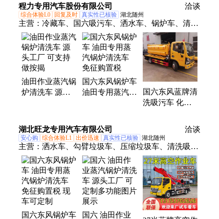
管道清洗剂 库
效反渗透药剂
程力专用汽车股份有限公司
洽谈
存充足 蓝星
综合体验L0
回复及时
真实性已核验
湖北随州
主营：
冷藏车、国六吸污车、洒水车、锅炉车、清障
车、垃圾车、高空作业车、平板运输车、救护车、沥
青洒布车、电力工程车、殡仪车
油田作业蒸汽锅
国六东风锅炉车
国六东风蓝牌清
炉清洗车 源头
油田专用蒸汽锅
洗吸污车 化粪
工厂 可支持做
炉清洗车 免征
池清理车 多功
按揭
购置税
能管道疏通排污
湖北旺龙专用汽车有限公司
洽谈
车
安心购
综合体验L1
出价迅速
真实性已核验
湖北随州
主营：
洒水车、勾臂垃圾车、压缩垃圾车、清洗吸污
车、吸粪车、对接垃圾车、吸尘车、扫路车、散装饲
料运输车、防撞缓冲车、半挂自卸车、吸污车、自卸
车、电源车、工程车
国六东风锅炉车
国六 油田作业