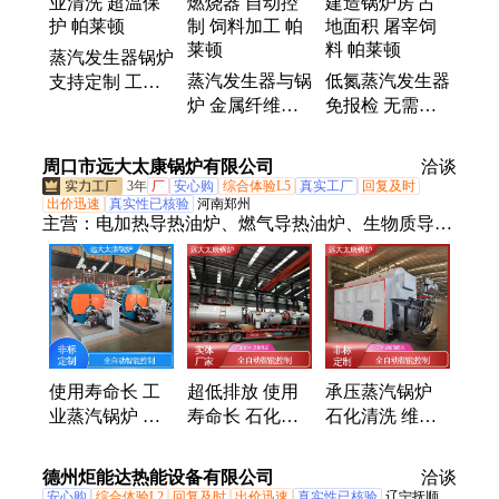
超低氮蒸汽发生器、超低氮蒸汽发生器、冷凝蒸汽发
生器、低氮蒸汽锅炉、复合舱蒸汽发生器、微过热蒸
蒸汽发生器锅炉
汽发生器
蒸汽发生器与锅
低氮蒸汽发生器
支持定制 工业
炉 金属纤维燃
免报检 无需建
清洗 超温保护
烧器 自动控制
造锅炉房 占地
帕莱顿
饲料加工 帕莱
面积 屠宰饲料
周口市远大太康锅炉有限公司
洽谈
顿
帕莱顿
3年
厂
安心购
综合体验L5
真实工厂
回复及时
出价迅速
真实性已核验
河南郑州
主营：
电加热导热油炉、燃气导热油炉、生物质导热
油炉、电加热蒸汽锅炉、燃气蒸汽锅炉、蒸汽发生
器、燃气热水锅炉、D级蒸汽锅炉、真空热水锅炉、
生物质蒸汽锅炉、电加热热水锅炉、生物质热水锅
炉、燃气热风炉、生物质热风炉、燃气模温机
使用寿命长 工
超低排放 使用
承压蒸汽锅炉
业蒸汽锅炉 石
寿命长 石化清
石化清洗 维护
化清洗 商用模
洗 工业蒸汽锅
简单 冷凝一体
块化 远大太康
炉 远大太康
式 远大太康
德州炬能达热能设备有限公司
洽谈
安心购
综合体验L2
回复及时
出价迅速
真实性已核验
辽宁抚顺