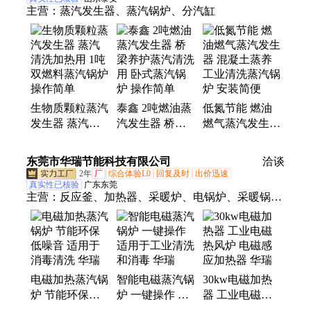
主营：
蒸汽发生器、蒸汽锅炉、分汽缸
生物质颗粒蒸汽
泰鑫 2吨燃油蒸
低氮节能 燃油
发生器 蒸汽清
汽发生器 桥梁
燃气蒸汽发生器
洗加热用 1吨双
养护蒸汽清洗用
混凝土蒸养 工
燃料蒸汽锅炉
卧式蒸汽锅炉
业清洗蒸汽锅炉
东莞市华瑞节能科技有限公司
洽谈
操作简单
操作简单
安装简便
2年
厂
综合体验L0
回复及时
出价迅速
真实性已核验
广东东莞
主营：
反应釜、加热器、采暖炉、电锅炉、采暖锅
炉、电磁锅炉、燃煤锅炉、自动蒸汽、热水锅炉、热
风炉、中频炉、加热线盘、供暖设备、进口水泵、加
热机组、加热设备、加热系统、电磁加热带、电磁扩
散泵、中频电磁炉、电磁加热炉、热风烘干机、电磁
电磁加热蒸汽锅
智能电磁蒸汽锅
30kw电磁加热
加热圈、不锈钢管道、电磁电热器
炉 节能环保低
炉 一键操作 适
器 工业电磁热
噪音 适用于消
用于工业清洗和
风炉 电磁感应