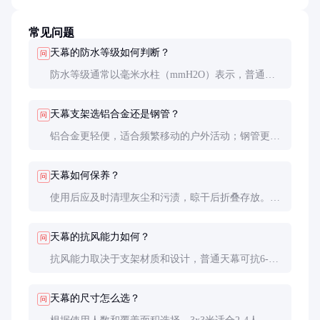
常见问题
天幕的防水等级如何判断？
问
防水等级通常以毫米水柱（mmH2O）表示，普通天
幕防水等级约1000-2000mm，高端产品可达3000mm
以上。采购时可要求厂家提供检测报告。
天幕支架选铝合金还是钢管？
问
铝合金更轻便，适合频繁移动的户外活动；钢管更坚
固，适合固定安装或大风环境。根据使用场景选择即
可。
天幕如何保养？
问
使用后应及时清理灰尘和污渍，晾干后折叠存放。避
免长时间暴晒和接触尖锐物品，定期检查支架连接处
是否松动。
天幕的抗风能力如何？
问
抗风能力取决于支架材质和设计，普通天幕可抗6-8
级风，优质产品通过加固设计可达10级。使用时建议
配合地钉和风绳固定。
天幕的尺寸怎么选？
问