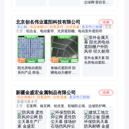
网孔均匀 耐拉耐
性能稳定 使用寿
尘绿网 密目安全
扯 祥佰丝网
命长 精致选材
网 环保可靠 网体
稳定 不影响采光
北京创名伟业遮阳科技有限公司
洽谈
安心购
综合体验L0
回复及时
出价迅速
真实性已核验
北京
主营：
铝合金、电动窗帘、光房遮阳棚、电动室外遮阳帘
室外金属天幕 阳
光房电动遮阳棚
户外防风帘 经久
阳光房电动遮阳
卷轴式遮阳帘 防
耐用
系列产品 商场室
晒电动天棚帘 防
内天棚帘 天幕帘
风遮雨折叠天幕
厂家直供
新疆金盛宏金属制品有限公司
洽谈
综合体验L0
回复及时
出价迅速
真实性已核验
新疆乌鲁木齐
主营：
石笼网、格宾网、铅丝笼、彩钢防尘墙、边坡防护网、山
体护坡网、刺丝刺绳网、防风抑尘网、公路声屏障、公路护栏
网、球场围栏、双边丝护栏网、护栏网、机场围栏、钢筋网片、
基坑围栏、爬架网、铁艺围栏、波形护栏板、市政护栏、荷兰
网、钢板网、电焊网、圆孔网、建筑网片