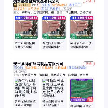
衡水芸台金属制品有限公司
洽谈
1年
厂
安心购
综合体验L2
真实工厂
回复及时
出价迅速
真实性已核验
山西吕梁
主营：
声屏障、边坡防护网、施工围挡、球场围网、公路护栏、
石笼网、刀片刺绳、防抛网
防护安全防坠网
百鸟园天幕网 不
芸台 百鸟园不锈
天井卡扣绳网天
锈钢绳网防护网
钢绳网防护网天
幕网厂家规格多
轻便柔软 发货迅
幕网 高空坠物软
样可定制
速 全国供应
网绳
安平县祥佰丝网制品有限公司
洽谈
安心购
综合体验L2
回复及时
出价迅速
真实性已核验
河北保定
主营：
绿色盖土网、遮阳网、黑色遮阳网、防尘网、密目网、圆
丝盖土网
多年行业经验 波
祥佰丝网 密目网
浪式天幕遮阳网
裸土绿色盖土网
祥佰丝网 道路防