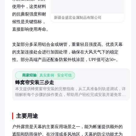
使用中，这类材料
的抗撕裂强度和耐
新疆金盛宏金属制品有限公司
候性是关键指标，
直接影响使用寿命。

支架部分多采用铝合金或钢管，重量轻且强度高。优质天幕
的支架连接处会进行加固处理，确保在大风天气下的稳定
性。部分高端产品还配备防紫外线涂层，UPF值可达50+。
商家经验
真实案例 · 安全可信
蜂窝帘安装三步走
本文提供蜂窝窗帘安装的完整指南，从工具准备到轨道调试，详
细解析每个步骤的操作要点，帮助用户轻松完成安装并避免常见
错误。
主要用途
户外露营是天幕的主要应用场景之一，能为帐篷提供额外的
遮阳和防雨保护。在沙漠或多风地区，天幕的防尘功能尤为