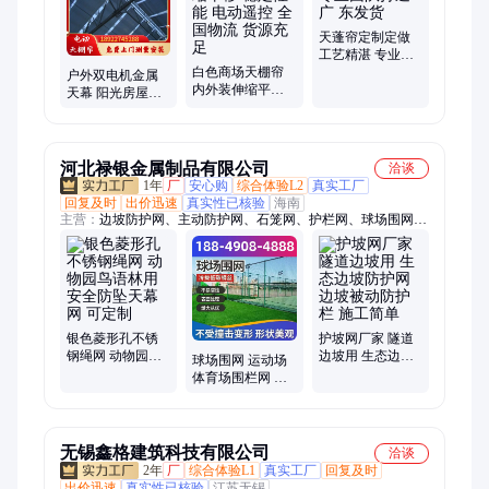
天蓬帘定制定做
工艺精湛 专业团
白色商场天棚帘
队打造 广 东发货
户外双电机金属
内外装伸缩平移
天幕 阳光房屋顶
稳定性能 电动遥
遮阳天幕 可定制
控 全国物流 货源
充足
河北禄银金属制品有限公司
洽谈
1年
厂
安心购
综合体验L2
真实工厂
回复及时
出价迅速
真实性已核验
海南
主营：
边坡防护网、主动防护网、石笼网、护栏网、球场围网、
声屏障、锌钢护栏、刺绳、刀片刺绳、车间隔离护栏、基坑护
栏、防坠网、防风抑尘网、波形护栏、钢板网护栏、草坪护栏、
防抛网、铸铁护栏、市政护栏、工程围挡
银色菱形孔不锈
护坡网厂家 隧道
钢绳网 动物园鸟
边坡用 生态边坡
球场围网 运动场
语林用 安全防坠
防护网 边坡被动
体育场围栏网 日
天幕网 可定制
防护栏 施工简单
字型防护网 安装
简单
无锡鑫格建筑科技有限公司
洽谈
2年
厂
综合体验L1
真实工厂
回复及时
出价迅速
真实性已核验
江苏无锡