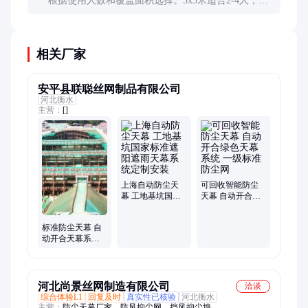
根据使用人数和覆盖面积选择。3x3米适合2-4人，
4x4米适合6-8人，工业用途可根据实际需求定制更大
尺寸。
相关厂家
安平县联聪丝网制品有限公司
河北衡水
主营：
[]
上海自动防尘天
可回收智能防尘
幕 工地基坑国家
天幕 自动开合绿
标准遮阳遮雨天
色天幕系统 一级
幕系统定制安装
标准防尘网
标准防尘天幕 自
动开合天幕系统
安装 除尘环保防
尘网
河北尚景丝网制造有限公司
洽谈
综合体验L1
回复及时
真实性已核验
河北衡水
主营：
防尘天幕厂家、防风抑尘网、挡风抑尘墙