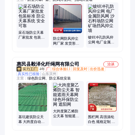
采石场防尘天幕
厂家批发 包装标
镀锌冲孔防风抑
防尘网防风抑尘
准 防尘天幕系统
尘网 电厂金属防
网厂家 发货形式
安全可靠
风网 沙石料场防
物流 彩钢防风网
尘网 矿场挡风抑
按需定制
尘墙
惠民县毅泽化纤绳网有限公司
洽谈
4年
厂
综合体验L1
回复及时
出价迅速
真实性已核验
山东滨州
主营：
绿色防尘网、防尘系统安装
大跨度聚乙烯防
尘天幕 智能遮雨
基坑建筑防尘天
围栏网 高强涤纶
天幕网 绿色环保
幕 大跨度自动可
白色 规格定制 安
防尘网 遮阳网
折叠遮雨天幕系
装方便快捷 毅泽
统 绿色环保防尘
化纤绳