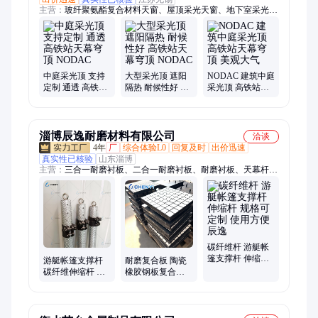
主营：
玻纤聚氨酯复合材料天窗、屋顶采光天窗、地下室采光井
天窗、消防排烟天窗、模块化成品天窗、防火窗、逃生窗、屋顶
出人天窗、阳台窗
中庭采光顶 支持
大型采光顶 遮阳
NODAC 建筑中庭
定制 通透 高铁站
隔热 耐候性好 高
采光顶 高铁站天
天幕穹顶 NODAC
铁站天幕穹顶
幕穹顶 美观大气
NODAC
淄博辰逸耐磨材料有限公司
洽谈
4年
厂
综合体验L0
回复及时
出价迅速
真实性已核验
山东淄博
主营：
三合一耐磨衬板、二合一耐磨衬板、耐磨衬板、天幕杆、
海钓杆、尖头杆子、救援杆、采摘杆
碳纤维杆 游艇帐
篷支撑杆 伸缩杆
游艇帐篷支撑杆
耐磨复合板 陶瓷
规格可定制 使用
碳纤维伸缩杆 天
橡胶钢板复合衬
方便辰逸
幕杆遮阳棚杆 辰
板 支持定制 规格
逸
多样 辰逸