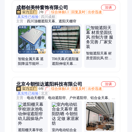
网
成都创美特窗饰有限公司
洽谈
2年
厂
综合体验L1
回复及时
出价迅速
真实性已核验
四川成都
主营：
四川顶棚遮阳天幕、遮阳天棚帘
智能遮阳天幕 材
质坚固抗风 控制
智能金属天幕 遮
T06天幕式遮阳篷
方便 服务完善 厂
阳降温节能环保
遮阳伸缩天幕帘
家安装
美观大方 服务完
创美特 厂家定制
善 厂家供应
北京今朝恒达遮阳科技有限公司
洽谈
6年
厂
综合体验L0
回复及时
出价迅速
真实性已核验
北京
主营：
电动天棚帘、电动遮阳帘、户外遮阳帘、铝合金天幕、折
叠防雨天幕、幼儿园防晒天幕、阳光房遮阳帘、天棚帘、幼儿园
操场遮阳蓬、幼儿园户外遮阳棚、幼儿园遮阳帘、遮光窗帘、学
校操场防晒棚、办公室卷帘、办公室窗帘、电动卷帘、电动开合
帘、电动遮阳网、折叠天棚帘、卷轴天棚帘、蜂巢帘、轨道天棚
帘
遮阳棚天幕学校
室内电动铝合金