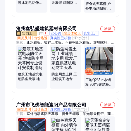
游泳池电动伸缩
天幕帘 遮阳防晒
折叠式天幕棚 户
遮阳帘幼儿园操
今朝恒达 定做 家
外电动遮阳帘 隔
场户外
居家纺
热防雨 防风卷帘
厂家测量定制安
装
沧州鑫弘盛建筑器材有限公司
洽谈
1年
厂
安心购
综合体验L0
真实工厂
回复及时
出价迅速
真实性已核验
河北沧州
主营：
止水钢板、镀锌止水板、不锈钢止水钢板、穿墙螺杆、橡
胶止水带
建筑工地基坑电
防尘网盖土网 工
动防尘天幕 地铁
业建筑工地专用
工地Q235止水钢
防尘网天幕网专
批发厂家直供基
板 300*3建筑桥梁
业设计安装制造
坑电动防尘天幕
隧道U型不锈钢格
商
板
广州市飞佛智能遮阳产品有限公司
洽谈
回复及时
出价迅速
真实性已核验
广东广州
主营：
室外电动遮阳天幕帘、折叠天棚帘、采光顶天棚帘、商场
电动葫芦