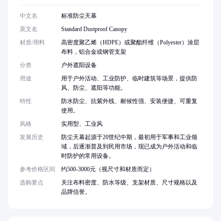
中文名
标准防尘天幕
英文名
Standard Dustproof Canopy
材质/用料
高密度聚乙烯（HDPE）或聚酯纤维（Polyester）涂层
布料，铝合金或钢管支架
分类
户外遮阳设备
用途
用于户外活动、工业防护、临时建筑等场景，提供防
风、防尘、遮阳等功能。
特性
防水防尘、抗紫外线、耐候性强、安装便捷、可重复
使用。
风格
实用型、工业风
发展历史
防尘天幕起源于20世纪中期，最初用于军事和工业领
域，后逐渐普及到民用市场，现已成为户外活动和临
时防护的常用设备。
参考价格区间
约500-3000元（视尺寸和材质而定）
选购要点
关注布料密度、防水等级、支架材质、尺寸规格以及
品牌信誉。