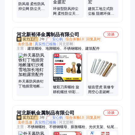
防风墙 柔性防风
抑尘网 防尘天幕
环保型防风抑尘
建筑工地立式防
生产厂家 金盛宏
网 柔性防尘天幕
尘板 阻燃环保防
煤场砂石场挡风
风天幕 防风耐晒
抑尘 金盛宏
金盛宏
河北新裕泽金属制品有限公司
洽谈
2年
厂
安心购
综合体验L0
回复及时
出价迅速
真实性已核验
河北邯郸
主营：
建筑螺栓、地脚螺栓、不锈钢螺栓、建筑配件
外天幕防风铁钉
丁地插营地帐篷
镀彩刀库螺栓 旋
锯齿壁虎 装修专
钉沙滩雪地加长
耕机螺丝 锌彩农
用空心圣诞树壁
地钉加粗露营配
机犁刀半扣细牙
虎膨胀螺丝 砌块
件
螺 丝配件 新帆
砖胀栓 铁皮涨塞
河北新帆金属制品有限公司
洽谈
3年
厂
安心购
综合体验L0
回复及时
出价迅速
真实性已核验
河北邯郸
主营：
不锈钢螺栓、不锈钢螺母、膨胀螺栓、光伏支架、钻尾
丝、高强度螺栓、热镀锌螺栓、全螺纹丝杆