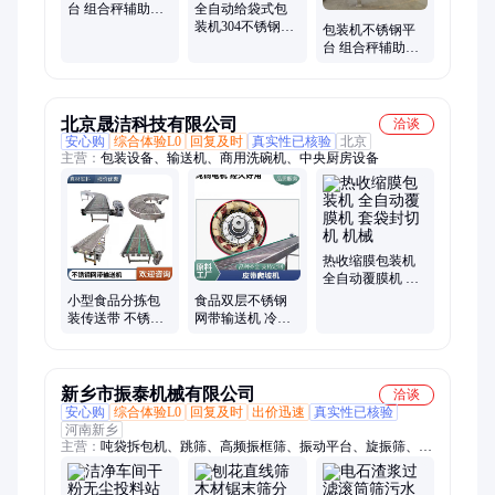
台 组合秤辅助设
全自动给袋式包
备 多功能操作平
装机304不锈钢工
包装机不锈钢平
台
作平台 包装系统
台 组合秤辅助设
重量配套部分
备 多功能操作平
台
北京晟洁科技有限公司
洽谈
安心购
综合体验L0
回复及时
真实性已核验
北京
主营：
包装设备、输送机、商用洗碗机、中央厨房设备
热收缩膜包装机
全自动覆膜机 套
袋封切机 机械
小型食品分拣包
食品双层不锈钢
装传送带 不锈钢
网带输送机 冷冻
链板输送机 工作
海鲜多层网链流
平台板链线
水线 茶叶传送线
新乡市振泰机械有限公司
洽谈
安心购
综合体验L0
回复及时
出价迅速
真实性已核验
河南新乡
主营：
吨袋拆包机、跳筛、高频振框筛、振动平台、旋振筛、直
排筛、直线筛、无尘投料站、真空上料机、高频过滤筛、试验
筛、超声波振动筛、滚筒筛、概率筛、脱水筛、卧式气流筛、塑