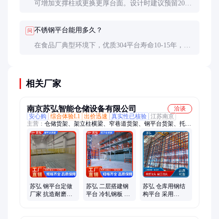
可增加支撑柱或更换更厚台面。设计时建议预留20%
承重余量，实际载荷不应超过标称值的80%。
不锈钢平台能用多久？
问
在食品厂典型环境下，优质304平台寿命10-15年，
316平台可达15-20年。关键看日常维护和清洁频率。
相关厂家
南京苏弘智能仓储设备有限公司
洽谈
安心购
综合体验L1
出价迅速
真实性已核验
江苏南京
主营：
仓储货架、架立柱横梁、窄巷道货架、钢平台货架、托盘
贯通货架、立体仓储仓库、车间隔离栅栏、拆卸阁楼货架
苏弘 钢平台定做
苏弘 二层搭建钢
苏弘 仓库用钢结
厂家 抗造耐磨不
平台 冷轧钢板 批
构平台 采用
生锈 多种规格
发厂家 支持定制
Q235B钢材 节省
人工