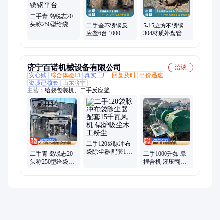
二手青 岛锐志20
头称250型给袋式
二手全不锈钢反
5-15立方不锈钢
包装机 配套提升
应釜6台 1000
304材质外盘管反
机不锈钢平台
1500L 2500L型号
应釜到货多台 厚
304材质 镜面抛光
度10-12 配套全
济宁百诺机械设备有限公司
洽谈
安心购
综合体验L1
真实工厂
回复及时
出价迅速
资质已核验
山东济宁
主营：
给袋包装机、二手反应釜
二手120袋脉冲布
袋除尘器 配套15
二手青 岛锐志20
二手1000升如 皋
千瓦风机 锅炉吸
头称250型给袋包
捏合机 液压翻缸
尘木工粉尘
装机 配套提升机
电加热 附件齐全
不锈钢平台
包正常使用