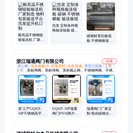
顶链、加厚链板、重型链板、链板输送机、链板给料机、链板提
升机、打包机链板、破碎机链板、窑炉链板、窑炉网带、退火炉
网带、马蹄链、转弯机、烘干机、垃圾输送链板、网带输送机、
网带提升机、输送网链、输送链板
浩发 定制各种规
格输送链板 碳钢
耐高温不锈钢链
不锈钢 鳞板 输送
碳钢材质扣板链
板输送机 厂家制
板链
板 不锈钢板链 多
造 物料包装输送
种规格链 浩发实
平台 浩发提升机
体厂家定制
订制
浙江瑞通阀门有限公司
洽谈
安心购
综合体验L0
回复及时
出价迅速
资质已核验
上海
主营：
美标闸阀、美标球阀、美标截止阀、不锈钢闸阀、不锈钢
球阀、不锈钢截止阀、不锈钢止回阀、高平台球阀、不锈钢Y型
过滤器、不锈钢法兰球阀、不锈钢法兰闸阀、美标止回阀、蒸汽
疏水阀、氮气减压阀、氧气截止阀、三通球阀、暗杆法兰闸阀、
硬密封球阀、下展式放料阀、上展式放料阀、对夹式止回阀、对
夹式球阀
浙 江产GQ41F-
GQ41F-16P瑞通
瑞通阀门厂家定
16P不锈钢高平台
阀门PN16两片式
制 电动碳钢法兰
球阀 木箱包装 流
高平台F法兰不锈
截止阀J941H-16C
量控制
钢球阀 木箱包装
欢迎选购