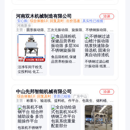
畅
箱平台 装盒平台
动灌装生产线 安
效果好且稳定
装操作方便
河南双木机械制造有限公司
洽谈
安心购
综合体验L0
回复及时
出价迅速
真实性已核验
河南新乡
主营：
圆形振动筛、三次元振动筛、旋振筛、不锈钢振动筛、高
频筛、泥浆筛、检验筛、试验筛、直排筛、超声波振动筛、实验
筛、摇摆筛、气流筛、直线筛、筛选机、真空上料机、振动筛、
霸道筛、分级筛、震动筛、筛选设备、过滤筛
食品筛粉机 保健
品营养粉振动筛
不锈钢过滤山楂
多层304不锈钢旋
汁振动筛 纸浆快
洁净车间干粉无
振筛
速除杂筛选机 固
尘投料站 化工原
液分离自动排渣
料不锈钢小包装
机
卸料仓 粉体卸料
平台
中山先邦智能机械有限公司
洽谈
综合体验L0
回复及时
资质已核验
广东中山
主营：
称重斗、输送线、提料机、作平台、包装生、储料桶、上
料机、理瓶机、振动盘、送料机、存料斗、组合称、组合秤、输
送机、储料仓、注塑机、储物斗、输送碗、输送斗、货架台、送
瓶机、爬坡机、传送带、顺瓶机、储料斗
包装机不锈钢平