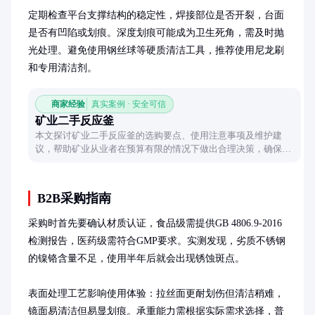
定期检查平台支撑结构的稳定性，焊接部位是否开裂，台面
是否有凹陷或划痕。深度划痕可能成为卫生死角，需及时抛
光处理。避免使用钢丝球等硬质清洁工具，推荐使用尼龙刷
和专用清洁剂。
商家经验
真实案例 · 安全可信
矿业二手反应釜
本文探讨矿业二手反应釜的选购要点、使用注意事项及维护建
议，帮助矿业从业者在预算有限的情况下做出合理决策，确保设
备性能与安全。
B2B采购指南
采购时首先要确认材质认证，食品级需提供GB 4806.9-2016
检测报告，医药级需符合GMP要求。实测发现，劣质不锈钢
的镍铬含量不足，使用半年后就会出现锈蚀斑点。

表面处理工艺影响使用体验：拉丝面更耐划伤但清洁稍难，
镜面易清洁但易显划痕。承重能力需根据实际需求选择，普