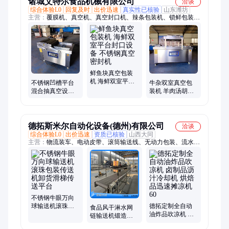
诸城艾特尔食品机械有限公司
洽谈
综合体验L0
回复及时
出价迅速
真实性已核验
山东潍坊
主营：
覆膜机、真空机、真空封口机、辣条包装机、锁鲜包装
机、玉米包装机、脆枣包装机、杂粮包装机、气调包装机、自动
包装机、真空包装机、拉伸式包装机、四边封包装机、不锈钢包
装机、连续式包装机、小龙虾包装机、四封条包装机、包装机上
门安装、真空包装封口机、滚动式真空包装机、保鲜封口机、食
品封口机、拉伸膜封口机、连续式封口机、气调锁鲜封盒机
鲜鱼块真空包装
机 海鲜双室平台
不锈钢凹槽平台
牛杂双室真空包
封口设备 不锈钢
混合抽真空设备
装机 羊肉汤胡辣
真空密封机
定制干湿两用包
汤牛肉汤真空封
装机 食品机械
口机 艾特尔
德拓斯米尔自动化设备(德州)有限公司
洽谈
综合体验L0
出价迅速
资质已核验
山西大同
主营：
物流装车、电动皮带、滚筒输送线、无动力包装、流水线
皮带、组装线家具、工业防滑皮带、输送动力滚筒
不锈钢牛眼万向
球输送机滚珠包
德拓定制全自动
食品风干淋水网
装传送机卸货滑
油炸品吹凉机 卤
链输送机锻造件
梯传送平台
制品沥汁冷却机
冷却成型网带风