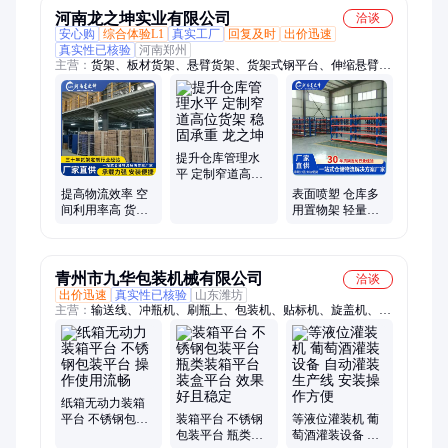
河南龙之坤实业有限公司
洽谈
安心购
综合体验L1
真实工厂
回复及时
出价迅速
真实性已核验
河南郑州
主营：
货架、板材货架、悬臂货架、货架式钢平台、伸缩悬臂货
架、阁楼式货架、重型横梁货架、层板货架、贯通式托盘货架、
移动式货架
提升仓库管理水
平 定制窄道高位
货架 稳固承重 龙
提高物流效率 空
表面喷塑 仓库多
之坤
间利用率高 货架
用置物架 轻量型
式钢平台 节约库
货架 焊接牢固 龙
房面积 龙之坤
之坤
青州市九华包装机械有限公司
洽谈
出价迅速
真实性已核验
山东潍坊
主营：
输送线、冲瓶机、刷瓶上、包装机、贴标机、旋盖机、打
塞机、瓶刷机、灌装机、自吸泵、洗瓶机、消毒液、香槟瓶、封
口机、充氮机、压盖机、热缩机、吹干机、过滤机、烘干机、液
直线、封箱机、冲控机、风干机、上瓶机
纸箱无动力装箱
平台 不锈钢包装
装箱平台 不锈钢
等液位灌装机 葡
平台 操作使用流
包装平台 瓶类装
萄酒灌装设备 自