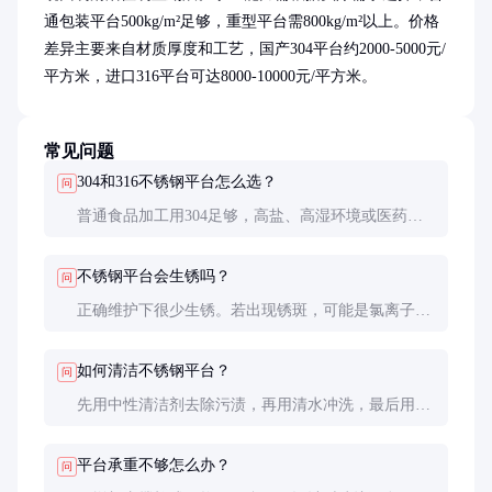
通包装平台500kg/m²足够，重型平台需800kg/m²以上。价格
差异主要来自材质厚度和工艺，国产304平台约2000-5000元/
平方米，进口316平台可达8000-10000元/平方米。
常见问题
304和316不锈钢平台怎么选？
问
普通食品加工用304足够，高盐、高湿环境或医药行
业建议选316。316成本比304高30-50%，但耐腐蚀性
更好。
不锈钢平台会生锈吗？
问
正确维护下很少生锈。若出现锈斑，可能是氯离子腐
蚀或材质不合格。日常避免长时间接触盐水、强酸强
碱。
如何清洁不锈钢平台？
问
先用中性清洁剂去除污渍，再用清水冲洗，最后用干
布擦干。顽固污渍可用专用不锈钢清洁剂，避免使用
含氯清洁剂。
平台承重不够怎么办？
问