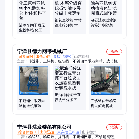
料振动筛、振动料斗、仓壁振动器、振动给料机、振动电机、
S49旋振筛、皮带输送机、气动振动筛、拍击筛
刨花直线筛 木材
电石渣浆过滤滚
洁净车间干粉无
锯末筛分机 木屑
筒筛污水除杂不
尘投料站 化工原
分级直线振动筛
锈钢滚动筛液体
料不锈钢小包装
多层分级非标定
过滤圆筒式回转
卸料仓 粉体卸料
制
筛
平台
宁津县德力网带机械厂
洽谈
回复及时
出价迅速
资质已核验
山东德州
主营：
传送带、上料机、组装线、不锈钢牛眼万向球、皮带机、
摊凉机、烘干机、装配线、滚筒线、爬坡机、输送机、爬坡运输
机、防滑输送带、网带链板机、链板提升机、皮带拐角机、爬坡
提升机、转弯链板线、板式输送带、动力链板线、油炸食品线、
滚筒转弯机、垃圾处理线、皮带排屑机、皮带转弯机、链板输送
线
废油桶传送带直
行皮带分拣平台
不锈钢牛眼万向
不锈钢皮带输送
垃圾回收运输机
球输送机滚珠包
机大倾角爬坡提
塑料粉碎流水线
装传送机卸货滑
升机PVC裙边传
梯传送平台
送带
宁津县浩发链条有限公司
洽谈
综合体验L0
出价迅速
真实性已核验
山东德州
主营：
输送线、输送带、提升机、不锈钢网带、不锈钢网链、平