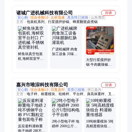
烘焙品迅速摊凉
冷机多层丝网烘
机60
干机
诸城广进机械科技有限公司
洽谈
安心购
综合体验L0
出价迅速
真实性已核验
山东潍坊
主营：
包装机系列、行星搅拌炒锅、蜂窝翻筐卤煮锅
广进机械牌 肉食
鲜鱼块真空包装
加工设备 川味腊
机 海鲜双室平台
肠红肠灌装机
大型行星搅拌炒
封口 广进机械 不
锅 牛肉酱辣椒油
锈钢真空密封机
多爪炒料机中央
厨房食堂炒菜机
嘉兴市唯淙科技有限公司
洽谈
安心购
综合体验L0
回复及时
资质已核验
浙江嘉兴
主营：
电子秤、称重模块、轮椅秤、平台秤、身高体重秤、叉车
秤、地磅、电子天平、台秤
2吨小型电子秤 地
10吨称重模块 5吨
反应釜料灌称重
磅秤 2000公斤U
高精度模块组合
电子地磅 2吨不锈
型结构电子平台
料灌称重传感器