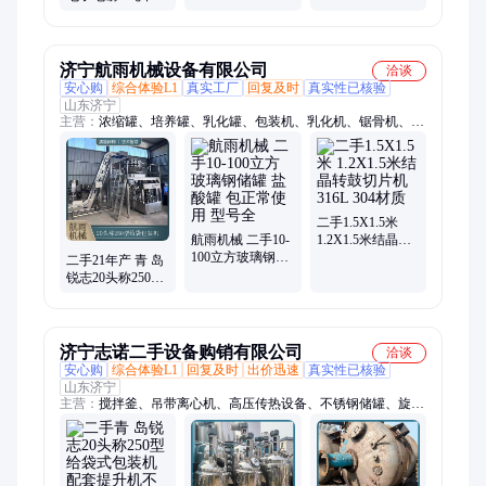
钢平台称 PVC颗
称
粒定量包装电子
称
济宁航雨机械设备有限公司
洽谈
安心购
综合体验L1
真实工厂
回复及时
真实性已核验
山东济宁
主营：
浓缩罐、培养罐、乳化罐、包装机、乳化机、锯骨机、干
燥机、灌装机、纯水泵、扎线机、石灰窑、配液罐、环蒸发、蒸
发器、杀菌机、分散机、上料机、压缩机、冷凝器、转子泵、超
声波、制氮机、封切机、地埋罐、换热器
二手​1.5X1.5米 ​
航雨机械 二手10-
1.2X1.5米结晶转
100立方玻璃钢储
鼓切片机 316L
二手21年产 青 岛
罐 盐酸罐 包正常
304材质
锐志20头称250型
使用 型号全
给袋包装机 配套
提升机不锈钢平
台
济宁志诺二手设备购销有限公司
洽谈
安心购
综合体验L1
回复及时
出价迅速
真实性已核验
山东济宁
主营：
搅拌釜、吊带离心机、高压传热设备、不锈钢储罐、旋板
式换热器、电加热液体储罐