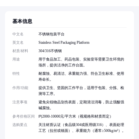
基本信息
中文名
不锈钢包装平台
英文名
Stainless Steel Packaging Platform
材质/材料
304/316不锈钢
用途
用于食品加工、药品包装、实验室等需要卫生环境的
场所，提供洁净的工作台面。
特性
耐腐蚀、易清洁、承重能力强、符合卫生标准、使用
寿命长。
作用/功能
提供卫生、坚固的工作平台，适用于包装、分拣、检
测等工序。
注意事项
避免尖锐物品划伤表面，定期清洁消毒，防止强酸强
碱腐蚀。
参考价格区间
约2000-10000元/平方米（视规格和材质而定）
选购要点
关注材质认证（食品级304或医用级316）、表面处理
工艺（拉丝或镜面）、承重能力（通常≥500kg/m²）。