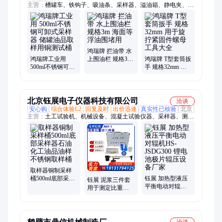
主营：
槽罐车、铁钩子、吸油条、采样器、溢油箱、静电夹、堵
漏胶、液柜车、砖瓦锤、展示柜、套管尺、磁力夹、吸油毡、取
样器、堵漏带、铜钳子、铜板子、保温壶、加油站、带捆绑、铁
皮剪、接地夹、斜嘴钳、防爆锯、防爆锹
鸿瑞牌 拦油带 水
鸿瑞牌工业用
上围油栏 规格3m
鸿瑞牌 T型套筒扳
500ml不锈钢可卸
海面等浮油围堵
手 规格32mm 用
式采样器 储罐油
用
于旋拧紧固件螺
品取样用铜测试
母工具大全
桶
北京钰展电子仪器科技有限公司
洽谈
安心购
综合体验L2
回复及时
出价迅速
真实性已核验
北京
主营：
土工试验机、机械设备、混凝土试验仪器、采样器、测绘
仪器、智能仪器仪表、力学试验机、水泥砂浆试验仪器、沥青试
验仪器、防水卷材试验仪器
取样器铜制采样
桶500ml底部采样
钰展 加热型液压
钰展 泥浆三件套
器石油化工油品
平衡电动对辊机
用于测定比重的
油样不锈钢取样
HS-JSDG300 锂电
仪器 含沙量粘度
桶
池极片辊压设备
计 NB-1泥 浆比重
厂家
计