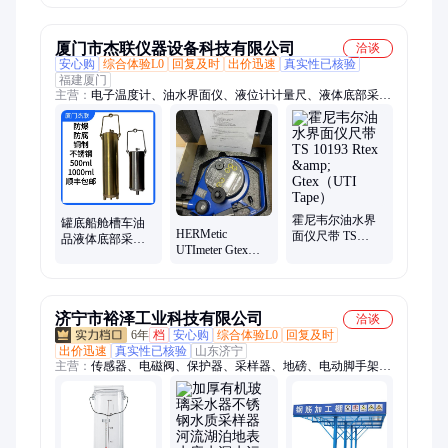
射剂量测试仪
型试验三辊机
UT334A UN I-T
S150
厦门市杰联仪器设备科技有限公司
洽谈
安心购
综合体验L0
回复及时
出价迅速
真实性已核验
福建厦门
主营：
电子温度计、油水界面仪、液位计计量尺、液体底部采样
器、实验室仪器
霍尼韦尔油水界
罐底船舱槽车油
HERMetic
面仪尺带 TS
品液体底部采样
UTImeter Gtex霍
10193 Rtex &amp;
器取样器不锈钢/
尼韦尔油水界面
Gtex（UTI Tape）
黄铜
仪密闭计量尺液
位计瑞士
济宁市裕泽工业科技有限公司
洽谈
6年
档
安心购
综合体验L0
回复及时
出价迅速
真实性已核验
山东济宁
主营：
传感器、电磁阀、保护器、采样器、地磅、电动脚手架、
装载机电子秤、机械抓手、砌筑升降平台、光伏板升降机、内撑
吊具、混凝土振动棒、打标机、研磨机、裁切机、平移门电机、
超市防盗门、磨片磨头、滑移机、消防机器人、农业打药机、履
带底盘、消防器材