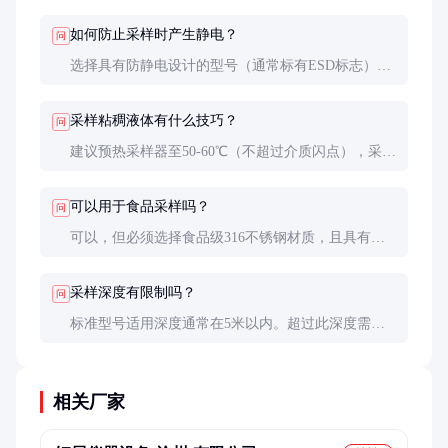
性至关重要。
如何防止采样时产生静电？
问
选择具有防静电设计的型号（通常标有ESD标志），
使用时确保采样器良好接地。采样易燃液体时还要控
制提拉速度，避免静电积聚。
采样粘稠液体有什么技巧？
问
建议预热采样器至50-60℃（不超过介质闪点），采
用大口径阀门设计，采样时缓慢操作。对于特别粘稠
的沥青等介质，需要专用加热型采样器。
可以用于食品采样吗？
问
可以，但必须选择食品级316不锈钢材质，且具有
FDA或EC1935认证。使用前后要进行严格的清洗消毒
程序。
采样深度有限制吗？
问
标准型号适用深度通常在5米以内。超过此深度需要
选择带加长杆的专业型号，或采用潜油泵式采样器，
但成本会显著增加。
相关厂家