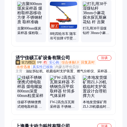
千斤顶、高压清洗机、雾化消毒门、栏木机、洗靴机、速凝剂、
密闭气囊、射流器、叉车吊臂、矿用门、变压器、破拆工具、手
拉葫芦、翻车机、链轮组件、推车机、搬运坦克、酸碱喷射器、
蒸汽喷射器、气固喷射器、张拉机具、临时支护
吉聚800mm煤炭
打孔用38干湿煤
采样器 煤粉取样
钻杆 38mm小麻花
8吨四轮吊车 随车
器移动方便 不锈
探水探瓦斯麻花
吊可挂牌 6节壁伸
钢材质 取样准确
钻 杆 吉聚
缩承载力强 操作
方便省时省力
济宁佳硕工矿设备有限公司
洽谈
8年
档
安心购
综合体验L0
回复及时
出价迅速
真实性已核验
内蒙古呼伦贝尔
主营：
油缸拆缸机、机载临时支护装置、燃气分析仪、采样器、
气相色谱仪、液压纠偏装置、货叉、电液推杆、镀锌电缆挂钩、
雾炮机、顶空进样器、氢气发生器、道口板、缓冲条、岩心切割
机、防溢裙板、防爆电阻箱、皮带探伤仪、钻孔应力计、矿浆取
样机、避难硐室门、防水密闭门、无压风门、内燃螺栓扳手、工
地洗车机、围挡喷淋
佳硕不锈钢便携
FW-2高负压瓦斯
本地发货煤矿用
式锂电取样器 煤
采样器 不锈钢负
ZLJ-20机载临时支
电螺旋800mm深
压甲烷取样器 针
护装置设计合理
度60mm粒度采样
筒多气体采样
初撑力大
上海曼大动力科技有限公司
洽谈