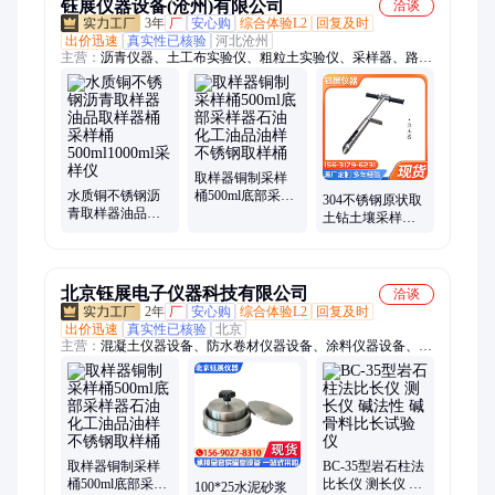
钰展仪器设备(沧州)有限公司
洽谈
3年
厂
安心购
综合体验L2
回复及时
出价迅速
真实性已核验
河北沧州
主营：
沥青仪器、土工布实验仪、粗粒土实验仪、采样器、路强
仪、固结仪、鼓风干燥箱、砂浆抗渗仪、水泥检测仪、压力试验
机、抗折抗压一体机、管材检测仪、防水卷材检测仪、门窗性能
检测、保温性能检测、搅拌机、标准养护室、养护箱、恒温溢流
水箱、振实台、实验夹具、实验室仪器、胀破强度试验
取样器铜制采样
水质铜不锈钢沥
桶500ml底部采样
304不锈钢原状取
青取样器油品取
器石油化工油品
土钻土壤采样器
样器桶采样桶
油样不锈钢取样
荷兰钻麻花钻取
500ml1000ml采样
桶
土器带刻度LX-1
仪
型
北京钰展电子仪器科技有限公司
洽谈
2年
厂
安心购
综合体验L2
回复及时
出价迅速
真实性已核验
北京
主营：
混凝土仪器设备、防水卷材仪器设备、涂料仪器设备、采
样器、沥青仪器设备、岩石仪器设备、管材仪器设备、集料仪器
设备、保温材料仪器设备、砖瓦仪器设备、钢筋仪器设备、人造
板仪器设备、石膏仪器设备、砂浆仪器设备、密封胶仪器设备、
土工仪器设备、水泥仪器设备、试验夹具、交通安全仪器设备
取样器铜制采样
BC-35型岩石柱法
桶500ml底部采样
比长仪 测长仪 碱
100*25水泥砂浆