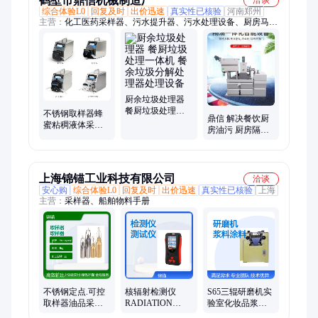
鹤壁市鼎信机械制造厂
洽谈
综合体验L0
回复及时
出价迅速
真实性已核验
河南郑州
主营：
化工医药采样器、污水提升器、污水处理设备、厨房马桶
卫生间
厨余垃圾处理器
餐厨垃圾处理一
不锈钢取样器蜂
鼎信 解决餐饮厨
体机 餐余垃圾分
蜜粘稠液体采样
房油污 厨房隔油
解处理器处理设
器 化工油品水质
提升设备 去除效
备
取样桶
率高
上海锦锚工业科技有限公司
洽谈
安心购
综合体验L0
回复及时
出价迅速
真实性已核验
上海
主营：
采样器、船舶物料手册
不锈钢定点.可控
核辐射检测仪
S65三辊研磨机实
取样器油品采样
RADIATION
验室化妆品浆料
化工304材质
DOSE TESTER辐
涂料油漆油墨小