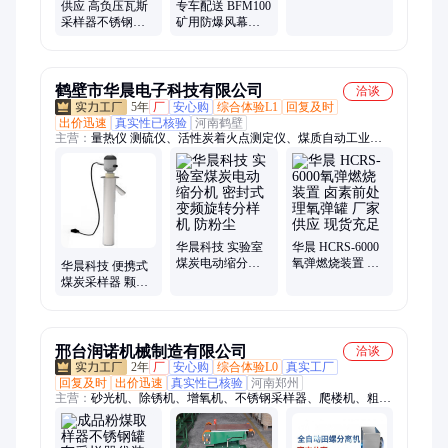
数监测仪 可单人
供应 高负压瓦斯
专车配送 BFM100
使用
采样器不锈钢负
矿用防爆风幕机
压取样器 针筒多
辅助循环调节温
气体采样 携带方
度
便
鹤壁市华晨电子科技有限公司
洽谈
5年
厂
安心购
综合体验L1
回复及时
出价迅速
真实性已核验
河南鹤壁
主营：
量热仪 测硫仪、活性炭着火点测定仪、煤质自动工业分
析仪、便携式采样器、微机灰熔点测定仪、红外碳氢氮元素分析
仪、焦炭检测仪器、煤质分析仪器、粘结指数测定仪、石油检测
仪器、石灰活性度测定仪、荧光硫钙铁分析仪、焦炭转鼓机及筛
分设备、全自动氟氯测定仪、智能一体马弗炉、活性炭强度测定
仪、活性炭四氯化碳吸附仪、活性炭四氯化碳脱附仪、氧弹热量
计、库仑定硫仪、生物质工业分析仪、氧弹燃烧点火装置、固体
华晨科技 实验室
华晨 HCRS-6000
煤炭电动缩分机
氧弹燃烧装置 卤
生物质燃料检测仪、浮沉脱水机、哈氏可磨指数测定仪、固废热
华晨科技 便携式
密封式变频旋转
素前处理氧弹罐
灼减率测定仪
煤炭采样器 颗粒
分样机 防粉尘
厂家供应 现货充
取样器 不锈钢取
足
样铲
邢台润诺机械制造有限公司
洽谈
2年
厂
安心购
综合体验L0
真实工厂
回复及时
出价迅速
真实性已核验
河南郑州
主营：
砂光机、除锈机、增氧机、不锈钢采样器、爬楼机、粗糙
度仪、加油机、带锯机、压刨机、拉花锯、防窃听检测仪、测亩
仪、选果机、漏水检测仪、水份检测仪、铆钉机、管道疏通你、