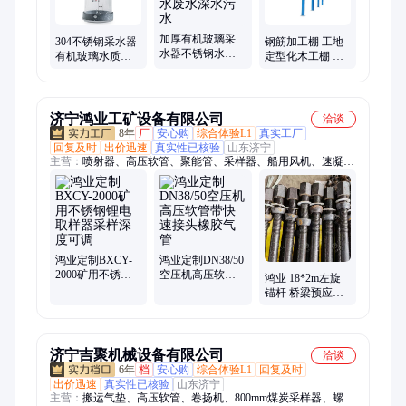
加厚有机玻璃采
304不锈钢采水器
钢筋加工棚 工地
水器不锈钢水质
有机玻璃水质采
定型化木工棚 安
采样器河流湖泊
样器污水深水水
全防护棚安全标
地表水废水深水
样采集器水取样
准化
污水
桶
济宁鸿业工矿设备有限公司
洽谈
8年
厂
安心购
综合体验L1
真实工厂
回复及时
出价迅速
真实性已核验
山东济宁
主营：
喷射器、高压软管、聚能管、采样器、船用风机、速凝
剂、气浮搬运车、螺旋千斤顶、手拉葫芦、牵引绞索、道口栏木
机、矿用风门、树篦子、临时支护、叉车吊、皮带硫化机、链轮
组件、矿用密闭门、电动卷扬机、翻车机、拆缸机、洗靴机、电
动搬运坦克车、矿车轮对、搬运气垫、裤管风机
鸿业定制BXCY-
鸿业定制DN38/50
2000矿用不锈钢
空压机高压软管
鸿业 18*2m左旋
锂电取样器采样
带快速接头橡胶
锚杆 桥梁预应力
深度可调
气管
钢筋 与锚盘螺母
配合使用
济宁吉聚机械设备有限公司
洽谈
6年
档
安心购
综合体验L1
回复及时
出价迅速
真实性已核验
山东济宁
主营：
搬运气垫、高压软管、卷扬机、800mm煤炭采样器、螺旋