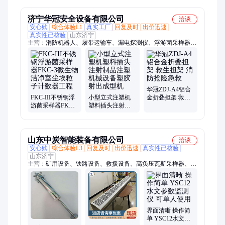
八级安德森采样
量仪
头
济宁华冠安全设备有限公司
洽谈
安心购
综合体验L1
真实工厂
回复及时
出价迅速
真实性已核验
山东济宁
主营：
消防机器人、履带运输车、漏电探测仪、浮游菌采样器、
巡检机器人、消防箱、消防服、破拆工具组、干粉灭火器、打药
喷雾机、传感器、电磁阀、保护器、电动脚手架、装载机电子
秤、砌筑升降平台、光伏板升降机、内撑吊具、混凝土振动棒、
打标机、裁剪机、研磨机、压铆机、小型装载机、洗消剂、防爆
风机
华冠ZDJ-A4铝合
FKC-III不锈钢浮
小型立式注塑机
金折叠担架 救生
游菌采样器FKC-3
塑料插头注射制
担架 消防抢险急
微生物洁净室尘
品注塑机械设备
救
埃粒子计数器工
塑胶射出成型机
程
山东中炭智能装备有限公司
洽谈
安心购
综合体验L3
回复及时
出价迅速
真实性已核验
山东济宁
主营：
矿用设备、铁路设备、救援设备、高负压瓦斯采样器、防
爆电器、仪器仪表、路面机械、工程机械、智能制造
界面清晰 操作简
单 YSC12水文参