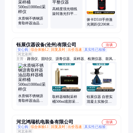
电焊火花着火性试验机
高精度强光细线
旋转激光扫平仪
水质铜不锈钢沥
测量面平整仪器
徕卡D510手持激
青取样器油品取
光测距仪200米高
样器桶采样桶
精度室外红外电
500ml1000ml采样
子尺莱卡量房
仪
钰展仪器设备(沧州)有限公司
洽谈
安心购
综合体验L2
回复及时
出价迅速
真实性已核验
河北沧州
主营：
路强仪、固结仪、沥青仪器、采样器、检测仪器、鼓风干
燥箱、砂浆抗渗仪、水泥检测仪、压力试验机、稳定度试验仪、
恒温溢流水箱、混凝土抗渗仪、紫外线实验机、沥青试验仪器、
胀破强度试验、集装箱养护室、水泥净浆搅拌机、数显砂浆渗透
仪、鼓风恒温干燥箱、土工布实验仪器、管材检测仪、粗粒土实
验仪、防水卷材检测仪器、老化测试仪器、门窗性能检测、保温
性能检测
水质铜不锈钢沥
取样器铜制采样
钰展仪器 自密实
青取样器油品取
桶500ml底部采样
混凝土实验仪水
样器桶采样桶
器石油化工油品
泥拌合物稳定性
500ml1000ml采样
油样不锈钢取样
跳桌试验仪
仪
桶
河北鸿瑞机电装备有限公司
洽谈
安心购
综合体验L1
回复及时
出价迅速
真实性已核验
河北沧州