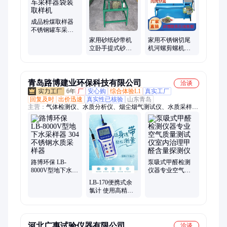
电动脚手架
成品粉煤取样器
不锈钢罐车采样
器袋装取样机
家用砂纸砂带机
家用不锈钢切尾
立卧手提式砂光
机河螺剪螺机螺
机 气鼓迷你打磨
蛳剪洗一体机
机
青岛路博建业环保科技有限公司
洽谈
6年
厂
安心购
综合体验L1
真实工厂
回复及时
出价迅速
真实性已核验
山东青岛
主营：
气体检测仪、水质分析仪、烟尘烟气测试仪、水质采样
器、大气采样器、超声波明渠流量计、恒温恒湿称重系统、个人
防护包、油气回收检测仪、离心机、蓝牙、光泽度仪、负氧离子
检测、摇床、微生物快速检测、声校准器、声级计、分析仪、单
人防护装备、移动执法包、采样设备、油烟检测、气体、水质
路博环保 LB-
泵吸式甲醛检测
8000V型地下水采
仪器专业空气质
样器 304不锈钢水
量测试仪室内治
LB-170便携式余
质采样器
理甲醛含量探测
氯计 使用高精度
仪
测量 配有看门狗
功能
河北广惠试验仪器有限公司
洽谈