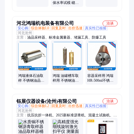
器石油化工油品
法性 碱骨料比长
保水率试模 砌筑
油样不锈钢取样
试验仪
水泥饱水性试验
桶
滤网滤纸
河北鸿瑞机电装备有限公司
洽谈
安心购
综合体验L0
回复及时
出价迅速
真实性已核验
河北沧州
主营：
油品采样器、标准金属量器、堵漏工具、防爆工具
鸿瑞液体石油取
鸿瑞 油罐槽车取
容器采样用 鸿瑞
样 不锈钢油品采
样用 不锈钢油品
HR-500ml不锈钢
样器HR-1000ml
采样器HR-500L
底部油品取样器
可定制
钰展仪器设备(沧州)有限公司
洽谈
安心购
综合体验L2
回复及时
出价迅速
真实性已核验
河北沧州
主营：
抗压抗折一体机、2025新标准沥青机、混凝土试验机、采
样器、土工试验机、新标涂料养护箱、新标准低温柔度仪、固结
仪、直剪仪、三轴仪、水平炉垂直炉、厨卫排气道气密性测试、
电线电缆热释放测试仪、铺地材料燃烧性能仪、地漏检测设备、