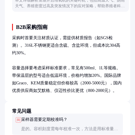
本文详细解析鱼塘开启增氧机的关键时机，包括高温天气、阴雨
天气、养殖密度过高及突发情况下的应对策略，帮助养殖者科学
管理鱼塘溶氧水平。
B2B采购指南
采购时首要关注材质认证，需提供材质报告（如SGS检
测）。316L不锈钢更适合含硫、含盐环境，但成本比304高
约30%。

容量选择要考虑采样标准要求，常见有500ml、1L等规格。
带保温层的型号适合低温环境，价格约增加20%。国际品牌
如Graco、KEM质量稳定但价格较高（2000-5000元），国内
优质供应商如艾默格、仪迈性价比更优（800-2000元）。
常见问题
采样器需要定期校准吗？
问
是的。容积刻度需每年校准一次，方法是用标准量筒
比对。密封性能每半年检查一次，这对保证采样准确