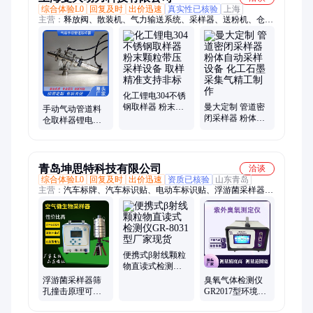
综合体验L0
回复及时
出价迅速
真实性已核验
上海
主营：
释放阀、散装机、气力输送系统、采样器、送粉机、仓
泵、干灰散装机、干渣散装机、汽车散装机、螺旋气力输送泵、
双轴加湿搅拌机、全自动吨袋拆包机、小袋拆包机、喷射泵、真
空上料机
化工锂电304不锈
钢取样器 粉末颗
曼大定制 管道密
手动气动管道料
粒带压采样设备
闭采样器 粉体自
仓取样器锂电石
取样精准支持非
动采样设备 化工
墨粉末采样器全
标
石墨采集气精工
不锈钢材质支持
制作
定制
青岛坤思特科技有限公司
洽谈
综合体验L0
回复及时
出价迅速
资质已核验
山东青岛
主营：
汽车标牌、汽车标识贴、电动车标识贴、浮游菌采样器、
不干胶印刷贴、不干胶车身贴
便携式β射线颗粒
物直读式检测仪
GR-8031型厂家现
浮游菌采样器筛
臭氧气体检测仪
货
孔撞击原理可选
GR2017型环境空
配二级、六级、
气中臭 氧浓度测