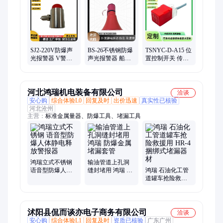
关、倾斜开关、保护装置、速度检测仪、料流检测开关、打滑检
测装置、速度检测装置
SJ2-220V防爆声
BS-26不锈钢防爆
TSNYC-D-A15 位
光报警器 V警报
声光报警器 船用
置控制开关 传感
装置 不锈钢加防
防水大分贝警报
器耐高温接近开
腐蚀塑料
器
关GA-
20150PK3/30
河北鸿瑞机电装备有限公司
洽谈
安心购
综合体验L0
回复及时
出价迅速
真实性已核验
河北沧州
主营：
标准金属量器、防爆工具、堵漏工具
鸿瑞立式不锈钢
输油管道上孔洞
语音型防爆人体
缝封堵用 鸿瑞 防
鸿瑞 石油化工管
静电释放警报器
爆金属堵漏套管
道罐车抢险救援
用 HR-4捆绑式堵
漏器材
沭阳县侃而谈亦电子商务有限公司
洽谈
安心购
综合体验L1
回复及时
资质已核验
广东广州