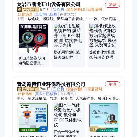
龙岩市凯龙矿山设备有限公司
洽谈
6年
厂
安心购
综合体验L0
回复及时
出价迅速
真实性已核验
福建龙岩
主营：
放炮线、爆破线、数码电子雷管线、冲击器、气体间隔
器、雷管箱、雷管柜、潜孔钻头、矿用钻头、矿用防水袋、水泡
泥袋、水袋封口机、爆破四通直通、爆破炮被、爆破防护网、水
炮泥袋、避炮棚、炮泥机、欧姆表、装药壳、安全背夹、炸药
柜、炸药库房、爆破母线
煤矿用阻燃电缆
爆破作业放炮线
挂钩 煤矿井下用
缆 纯铜芯 数码管
矿山报警器 双向
PVC材质 阻 燃抗
起爆线 放炮母线
电动防空警报器
静电 带反光贴
爆破线 米数可定
防爆专用马达警
制
示器
青岛路博恒业环保科技有限公司
洽谈
2年
厂
安心购
综合体验L1
回复及时
出价迅速
真实性已核验
山东青岛
主营：
流速流量仪、气体、检测仪、大气采样器、黑烟识别器、
采样器、在线自动水质采样器、林格曼黑度仪、数采仪、油气回
收检测仪、生物安全柜、天平、土壤、β射线扬尘、风速仪、测
温仪、测距仪、辐照计、辐射仪、油烟检测仪、烟尘烟气分析
仪、恒温恒湿称重系统、噪声计、粉尘仪、重金属多参数水质检
测仪
四合一气体检测
仪氧气 磷化氢 氰