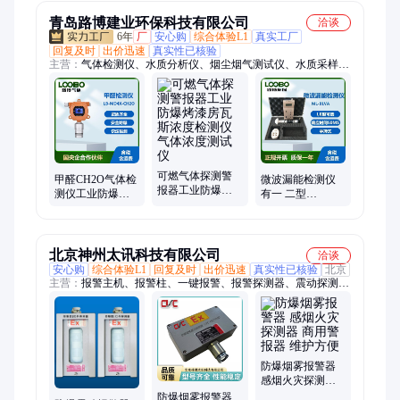
试仪
青岛路博建业环保科技有限公司
洽谈
6年
厂
安心购
综合体验L1
真实工厂
回复及时
出价迅速
真实性已核验
主营：
气体检测仪、水质分析仪、烟尘烟气测试仪、水质采样
器、大气采样器、声校准器、超声波明渠流量计、恒温恒湿称重
系统、个人防护包、油气回收检测仪、离心机、蓝牙、光泽度
仪、负氧离子检测、摇床、微生物快速检测、声级计、分析仪、
单人防护装备、移动执法包、采样设备、油烟检测、气体、水质
可燃气体探测警
甲醛CH2O气体检
微波漏能检测仪
报器工业防爆烤
测仪工业防爆固
有一 二型
漆房瓦斯浓度检
定式浓探测器可
0.3GHz-6GHz
测仪气体浓度测
燃气体警报器
0.3GHz-12.4GHz
试仪
响应时间50ms
北京神州太讯科技有限公司
洽谈
安心购
综合体验L1
回复及时
出价迅速
真实性已核验
北京
主营：
报警主机、报警柱、一键报警、报警探测器、震动探测
器、防爆探测器、微震动探测器、防爆烟感、防爆震动、井盖报
警器、泄漏电缆、振动电缆、脉冲电子围栏、激光对射、张力围
栏、定位型振动光纤、安防雷达、可视对讲、水域雷达、振动光
纤、校园防欺凌报警、防破坏型振动光纤、雷视一体机、网络对
讲、周界雷达
防爆烟雾报警器
感烟火灾探测器
商用警报器 维护
防爆烟雾报警器