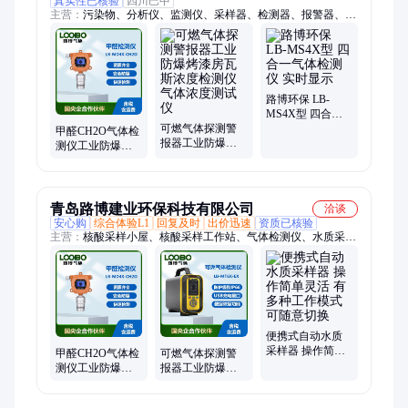
真实性已核验
四川巴中
主营：
污染物、分析仪、监测仪、采样器、检测器、报警器、切
割器、传感器、声级计、探测仪、测汞仪、检测仪、沥青烟、风
速仪、直读仪、测试仪、测定仪、沸水浴、安全柜、检漏仪、报
警仪、指数仪、测油仪、真空泵、便携泵吸
路博环保 LB-
MS4X型 四合一
可燃气体探测警
气体检测仪 实时
甲醛CH2O气体检
报器工业防爆烤
显示
测仪工业防爆固
漆房瓦斯浓度检
定式浓探测器可
测仪气体浓度测
燃气体警报器
试仪
青岛路博建业环保科技有限公司
洽谈
安心购
综合体验L1
回复及时
出价迅速
资质已核验
主营：
核酸采样小屋、核酸采样工作站、气体检测仪、水质采样
器、大气采样器、便携式自动水质采样器、实验室仪器、水质检
测仪、激光粉尘仪、恒温恒湿称重系统、便携式明渠流量计、
voc气体检测仪
便携式自动水质
采样器 操作简单
甲醛CH2O气体检
可燃气体探测警
灵活 有多种工作
测仪工业防爆固
报器工业防爆烤
模式 可随意切换
定式浓探测器可
漆房瓦斯浓度检
燃气体警报器
测仪气体浓度测