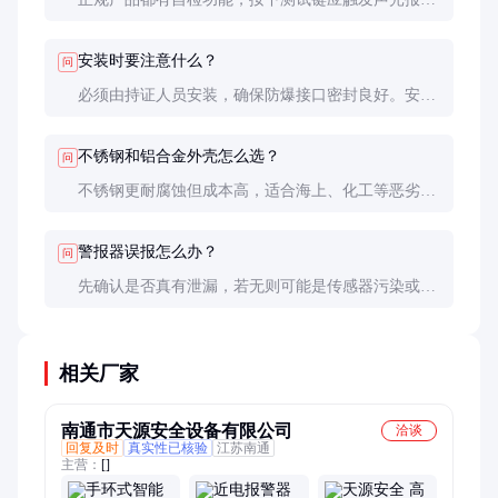
警。也可用标准气体测试响应时间和报警准确性。
安装时要注意什么？
问
必须由持证人员安装，确保防爆接口密封良好。安装
高度因气体密度而异，比空气轻的气体（如甲烷）装
在高处，重的（如丙烷）装在低处。
不锈钢和铝合金外壳怎么选？
问
不锈钢更耐腐蚀但成本高，适合海上、化工等恶劣环
境；铝合金重量轻、成本低，适合普通工业环境。
警报器误报怎么办？
问
先确认是否真有泄漏，若无则可能是传感器污染或电
路故障。清洁传感器后仍误报需返厂检修，切勿自行
拆解防爆结构。
相关厂家
南通市天源安全设备有限公司
洽谈
回复及时
真实性已核验
江苏南通
主营：
[]