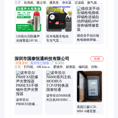
主营：
吹风机、吸尘管、通风管、净水器、过滤器、换气扇、排
气管、铝合金、活性炭、钢丝管、风帘机、排风管、引风机、风
幕机、鼓风机、出风口、排气扇、防雨罩、冷风机、风管机、排
风扇、金鼓风、过滤嘴、砂滤罐、旋涡气泵
德佰龙手动出锡
120高分贝防爆声
巨木电瓶车电动
枪电烙铁焊锡枪
光报警器24V36V
车充气泵
送锡自动焊锡机
小型工业一体蜂
48V60V72家用便
60W洛铁锡维修套
鸣器不锈钢警报
携式车载轮胎打
装
灯
气筒三轮车
深圳市国泰恒通科技有限公司
洽谈
回复及时
真实性已核验
广东深圳
主营：
打印机、e98-lcm-w、爱德华、探测器、编码器、控制
器、显示器、n-cbe-w-a、回路卡、环路卡、784382.d0、modbus-
gw、ifc2-3030、控制卡、电源板、通讯卡、h-lcd-100a、e98-mcs-
st、jkm-fcm-1c、h-lcd-100b、jsm-fmm-1c、lcd-600j-b、jty-gd-
2412、jkm-m300cjc、控制模块
诺帝菲尔N6000系
诺帝菲尔
列主机MODBUS
P800EXS防爆声
TCP/IP转换器 国
美国江森LCD-
光警报器
泰恒通
600J-A楼层显示
P800EXS不锈钢
器
外壳声光警报器