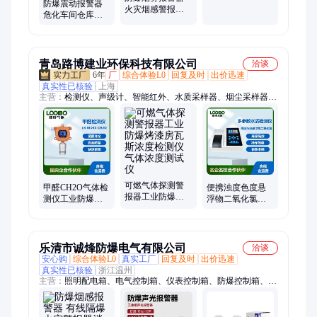
防爆震动报警器
方便
火灾烟感警报器
危化车间仓库防
开关量输出 高分
盗振动警报器 精
贝警示
准抗干扰
青岛路博建业环保科技有限公司
洽谈
6年
厂
综合体验L0
回复及时
出价迅速
真实性已核验
上海
主营：
检测仪、声级计、智能红外、水质采样器、烟尘采样器、
微生物采样器、气溶胶采样器、静电能谱、职业卫生、水质自
动、生物安全柜、电子流量计、红外测温仪、烟气测试仪、气体
分析仪、明渠流量计、厨房油烟检测
可燃气体探测警
甲醛CH2O气体检
便携浊度色度悬
报器工业防爆烤
测仪工业防爆固
浮物二氧化氯检
漆房瓦斯浓度检
定式浓探测器可
测仪污水分析仪
测仪气体浓度测
燃气体警报器
水中多参数测定
试仪
仪
乐清市诚烽防爆电气有限公司
洽谈
安心购
综合体验L0
真实工厂
回复及时
出价迅速
真实性已核验
浙江温州
主营：
照明配电箱、电气控制箱、仪表控制箱、防爆控制箱、防
爆接线箱、防爆配电箱、防爆触摸屏箱、水泵防爆磁力、防爆
灯、防爆管、防爆正压柜、防爆分析小屋、防爆检修箱、防爆插