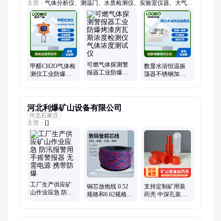
主营：
气体分析仪、测温门、水质检测仪、实验室仪器、大气采
样器、气体探测器、水质采样器、恶臭检测采样、汽车尾气分
析、总悬浮、消解仪、低浓度烟尘、cod消解、检测箱、测尘
仪、油烟检测仪、噪声监测、气象站、梅思安、指数仪、浮游
菌、测油仪、皂膜流量计
可燃气体探测警
甲醛CH2O气体检
数显水浴恒温振
报器工业防爆烤
测仪工业防爆固
荡器不锈钢加热
漆房瓦斯浓度检
定式浓探测器可
往复回旋振荡实
测仪气体浓度测
燃气体警报器
验室仪器
试仪
河北利爆矿山设备有限公司
河北石家庄
主营：
[]
工厂生产供应矿
铜芯放炮线 0.52
支持定制矿用装
山作业应急 防汛
规格和0.62规格的
药壳 中深孔装药
报警用 手摇警报
起爆线 爆破小线
具 规格尺寸多样
器 无需电源 携带
有效节约原料
防爆