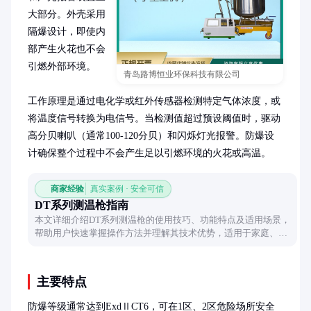
大部分。外壳采用
隔爆设计，即使内
部产生火花也不会
引燃外部环境。

青岛路博恒业环保科技有限公司
工作原理是通过电化学或红外传感器检测特定气体浓度，或
将温度信号转换为电信号。当检测值超过预设阈值时，驱动
高分贝喇叭（通常100-120分贝）和闪烁灯光报警。防爆设
计确保整个过程中不会产生足以引燃环境的火花或高温。
商家经验
真实案例 · 安全可信
DT系列测温枪指南
本文详细介绍DT系列测温枪的使用技巧、功能特点及适用场景，
帮助用户快速掌握操作方法并理解其技术优势，适用于家庭、医
疗及工业等多种环境。
主要特点
防爆等级通常达到ExdⅡCT6，可在1区、2区危险场所安全