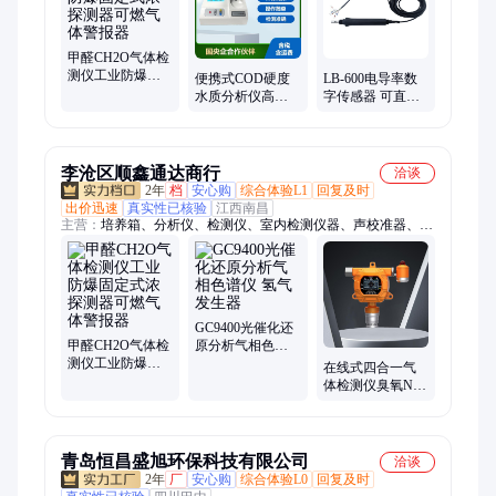
甲醛CH2O气体检
测仪工业防爆固
便携式COD硬度
LB-600电导率数
定式浓探测器可
水质分析仪高精
字传感器 可直接
燃气体警报器
度水中多参数河
输出RS485信号和
流污染测定仪
4～20mA信号
李沧区顺鑫通达商行
洽谈
2年
档
安心购
综合体验L1
回复及时
出价迅速
真实性已核验
江西南昌
主营：
培养箱、分析仪、检测仪、室内检测仪器、声校准器、采
样器、消解器、机器人、综合采样器、报警仪、测量仪、酸度
计、风速仪、蓝牙、称重系统、甲醛检测、测定仪、酸碱浓度
计、流量计、振动检测分析仪、测试仪、环保第三方检测、环境
检测、生物安全柜、浊度仪
GC9400光催化还
甲醛CH2O气体检
原分析气相色谱
测仪工业防爆固
仪 氢气发生器
在线式四合一气
定式浓探测器可
体检测仪臭氧NO
燃气体警报器
二氧化氮SO2气体
浓度分析仪
青岛恒昌盛旭环保科技有限公司
洽谈
2年
厂
安心购
综合体验L0
回复及时