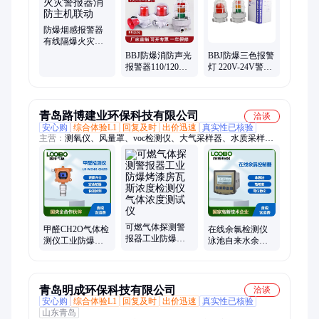
销、不锈钢控制箱、配电箱控制箱、成套配电柜、GGD柜
防爆烟感报警器
有线隔爆火灾警
报器消防主机联
BBJ防爆消防声光
BBJ防爆三色报警
动
报警器110/120分
灯 220V-24V警报
贝DC24V警报灯
器警示灯LED信号
灯90/120高分贝
青岛路博建业环保科技有限公司
洽谈
安心购
综合体验L1
回复及时
出价迅速
真实性已核验
主营：
测氧仪、风量罩、voc检测仪、大气采样器、水质采样
器、气体采样器、toc分析仪器、环境监测、激光粉尘、顶空分析
仪、氨氮分析仪、油烟检测仪、皂膜流量计、水质检测仪、气体
检测仪、烟气分析仪、水质测量仪、明渠流量计、甲醛检测仪、
油烟快检仪、汞蒸气检测仪、汞蒸汽检测仪、在线水质分析仪、
手持式苯检测仪、生物发光光度计
可燃气体探测警
甲醛CH2O气体检
在线余氯检测仪
报器工业防爆烤
测仪工业防爆固
泳池自来水余氯
漆房瓦斯浓度检
定式浓探测器可
浓度分析仪 高精
测仪气体浓度测
燃气体警报器
度余氯在 线监测
试仪
仪
青岛明成环保科技有限公司
洽谈
安心购
综合体验L1
回复及时
出价迅速
真实性已核验
山东青岛