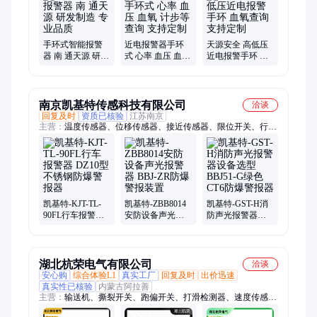
手环式智能报警
近电报警器手环
天源安全 高低压
器 南 通天源 研发
式 心率 血压 血氧
近电报警手环 血
制造 专业品质
计步等查询 支持
氧查询 支持定制
定制
南京凯基特传感科技有限公司
洽谈
回复及时
资质已核验
江苏南京
主营：
温度传感器、位移传感器、接近传感器、限位开关、行车
防撞控制仪
凯基特-KJT-TL-
凯基特-ZBB8014
凯基特-GST-H消
90FL行车报警器
安防设备声光报
防声光报警器设
DZ10型不锈钢防
警器 BBJ-ZR防爆
备选型 BBJ51-G
爆警报器
警报装置
绿色CT6防爆警报
器
湖北杭荣电气有限公司
洽谈
安心购
综合体验L1
真实工厂
回复及时
出价迅速
真实性已核验
内蒙古阿拉善
主营：
输送机、撕裂开关、跑偏开关、打滑检测器、速度传感
器、撕裂检测器、料流传感器、倾斜传感器、速度开关、拉绳开