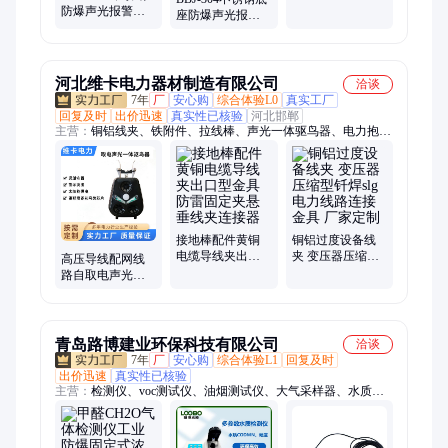
防爆声光报警器
跑偏纠偏开关 防
座防爆声光报警
皮带输送报警蜂
护IP67地址编码
器 皮带语音警报
鸣器 磁吸式警报
器 耐高温报警蜂
器生产供应
鸣器 磁吸式警报
器生产销售
河北维卡电力器材制造有限公司
洽谈
7年
厂
安心购
综合体验L0
真实工厂
回复及时
出价迅速
真实性已核验
河北邯郸
主营：
铜铝线夹、铁附件、拉线棒、声光一体驱鸟器、电力抱
箍、铝包带、防震锤、热镀锌、绝缘子、u型抱箍、u型挂环、镀
锌横担、耐张线夹、悬垂线夹、装卸线夹、四线横担、六角螺
母、五孔联板、扁铁抱箍、线鼻子、设备线夹、接线端子、接续
金具、连接金具、间隔棒、联板
接地棒配件黄铜
铜铝过度设备线
电缆导线夹出口
夹 变压器压缩型
高压导线配网线
型金具防雷固定
钎焊slg 电力线路
路自取电声光一
夹悬垂线夹连接
连接金具 厂家定
体驱鸟器防爆声
器
制
光警报器超声波
驱赶
青岛路博建业环保科技有限公司
洽谈
7年
厂
安心购
综合体验L1
回复及时
出价迅速
真实性已核验
主营：
检测仪、voc测试仪、油烟测试仪、大气采样器、水质采
样器、自动监测仪、油烟分析仪、油烟监测仪、气体检测仪、水
质分析仪、烟气分析仪、明渠流量计、环境检测仪