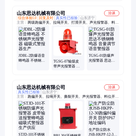
山东思达机械有限公司
洽谈
综合体验L0
回复及时
真实性已核验
山东济宁
主营：
两级跑偏开关、拉绳开关、打滑开关、声光报警器、料位
开关、撕裂开关、矿用接近开关、皮带保护配套设备
JDBL-2防爆语音
TGSG-01防爆声
蜂鸣器 不锈钢声
光报警器 思达不
TGSG-07输煤皮
光报警器 磁吸式
锈钢蜂鸣器 音量
带声光报警器 不
警报器生产
调节语音警报器
锈钢防爆蜂鸣器
语音警报器
山东思达机械有限公司
洽谈
真实性已核验
山东济宁
主营：
跑偏开关、拉绳开关、撕裂开关、声光报警器、料位开
关、矿用接近开关、矿用设备、光电开关
生产防尘防水
STJD-101不锈钢
JSB-HKPP-12-30
BBJ-304不锈钢底