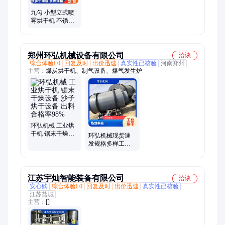
九匀 小型立式喷
雾烘干机 不锈钢
离心式喷雾干燥
机 运行稳定
郑州环弘机械设备有限公司
洽谈
综合体验L0
回复及时
出价迅速
真实性已核验
河南郑州
主营：
煤炭烘干机、制气设备、煤气发生炉
环弘机械 工业烘
干机 锯末干燥设
环弘机械现货速
备 沙子烘干设备
发规格多样工业
出料合格率98%
烘干机 厂家供应
运行平稳节能高
效
江苏宇灿智能装备有限公司
洽谈
安心购
综合体验L0
回复及时
出价迅速
真实性已核验
江苏盐城
主营：
[]