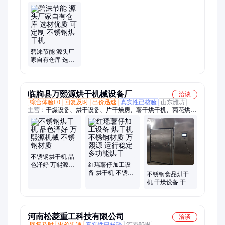
过滤滤芯、立式热水机、商用开水器、净饮一体机、热泵热水
器、防烫温水机、反渗透过滤、地暖空调热水、步进式热水器、
供暖热水配件、大容量热水机、热泵热水机组、工厂酒店纯净
水、全自动电热水机
碧涞节能 源头厂
家自有仓库 选材
优质 可定制 不锈
钢烘干机
临朐县万熙源烘干机械设备厂
洽谈
综合体验L0
回复及时
出价迅速
真实性已核验
山东潍坊
主营：
干燥设备、烘干设备、片干燥房、薯干烘干机、菊花烘干
机、环保烘干机、蒸条烘干机、淀粉烘干机、烘干机玫瑰、地瓜
烘干机、烘干机热泵、烘干机北花、饲料烘干机、花茶烘干机、
海带烘干机、除湿一体机、红薯干燥机、枸杞烘干房、红薯烘干
房、循环干设备、金银花干燥、食品烘干箱、紫薯干燥机、空气
能烘干、热泵烘干房
不锈钢烘干机 品
色泽好 万熙源机
红瑶薯仔加工设
械 不锈钢材质
备 烘干机 不锈钢
不锈钢食品烘干
材质 万熙源 运行
机 干燥设备 干净
稳定 多功能烘干
卫生效率较高
河南松菱重工科技有限公司
洽谈
回复及时
出价迅速
真实性已核验
河南郑州