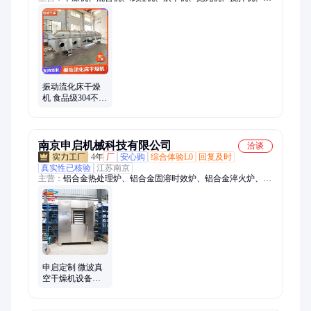
衣机、过筛机、粉碎机、粗碎机、振动筛、烘干设备、高速混合
机、三维混合机、真空耙式干燥机、喷雾干燥机、超微粉碎机、
二维混合机、沸腾干燥机、双锥回转真空干燥机、闪蒸干燥机、
鸡精干燥机、鸡精生产设备、鸡精生产线、振动流化床干燥机
振动流化床干燥
机 食品级304不锈
钢 卧式直线烘干
机 藕粉供应线 倍
成
南京申启机械科技有限公司
洽谈
4年
厂
安心购
综合体验L0
回复及时
真实性已核验
江苏南京
主营：
铝合金热处理炉、铝合金固溶时效炉、铝合金淬火炉、烘
干机、铝合金轮毂热处理生产线、三维混合机、双锥混合机、V
型混合机、二维混合机、低温真空干燥机、低温真空烘箱、摇摆
颗粒机、热风循环烘箱
申启定制 微波真
空干燥机设备玫
瑰花金银花花粉
烘干机不锈钢厂