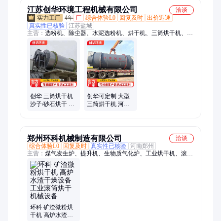
江苏创华环境工程机械有限公司
洽谈
4年
厂
综合体验L0
回复及时
出价迅速
真实性已核验
江苏盐城
主营：
选粉机、除尘器、水泥选粉机、烘干机、三筒烘干机、烘
干机生产线、兰炭烘干机、单筒烘干机、大型泥煤烘干机、氢氧
化钙选粉机、钙粉选粉机、矿渣选粉机、砂石选粉机、无动力选
粉机、复合式选粉机、机制砂选粉机、石英砂选粉机、人工砂脱
粉机、布袋除尘器、粉煤灰选粉机、铝灰选粉机、工业除尘器、
脉冲除尘器、袋式除尘器
创华 三筒烘干机
创华可定制 大型
沙子/砂石烘干 黄
三筒烘干机 河沙
砂滚筒烘干设备
砂浆黄沙干燥机
性能稳定
经久耐用
郑州环科机械制造有限公司
洽谈
综合体验L0
回复及时
真实性已核验
河南郑州
主营：
煤气发生炉、提升机、生物质气化炉、工业烘干机、滚筒
烘干机、沙子烘干机、矿渣烘干机、转筒烘干机、三筒烘干机、
炭化炉、斗式提升机、皮带提升机、板链提升机、环链提升机
环科 矿渣微粉烘
干机 高炉水渣干