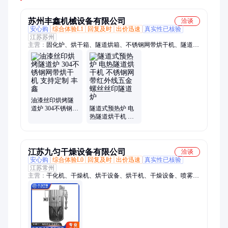
苏州丰鑫机械设备有限公司
洽谈
安心购
综合体验L1
回复及时
出价迅速
真实性已核验
江苏苏州
主营：
固化炉、烘干箱、隧道烘箱、不锈钢网带烘干机、隧道烤
炉、推车烘箱、老化试验箱、灭菌隧道炉、工业隧道炉、丝印隧
道炉、隧道烘干线、胶水隧道炉、烘干固化线、自动隧道炉、陶
瓷烧结炉、电加热烘箱、电镀隧道炉、高温隧道炉、隧道烘烤
炉、高精度烤箱、烘干隧道炉、烘干流水线、燃气隧道炉、干燥
流水线、燃气烘烤箱、控温隧道炉
油漆丝印烘烤隧
道炉 304不锈钢网
隧道式预热炉 电
带烘干机 支持定
热隧道烘干机 不
制 丰鑫
锈钢网带红外线
五金螺丝丝印隧
道炉
江苏九匀干燥设备有限公司
洽谈
安心购
综合体验L0
回复及时
出价迅速
真实性已核验
江苏常州
主营：
干化机、干燥机、烘干设备、烘干机、干燥设备、喷雾干
燥塔、闪蒸干燥器、振动流化床、卧式沸腾床、烘干一体机、低
温煅烧设备、粉碎筛分设备、食品饲料造粒机