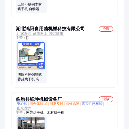
三筒不锈钢木材
烘干机 自动运行
坚固耐用的干燥
机 木屑烘干设备L
湖北鸿阳食用菌机械科技有限公司
洽谈
厂家直供
品质保证
湖北随州
主营：
[]
鸿阳不锈钢箱式
香菇烘干机 高效
电加热 10年质保
食用菌干燥设备
临朐县钰坤机械设备厂
洽谈
安心购
综合体验L0
回复及时
出价迅速
真实性已核验
山东潍坊
主营：
网带烘干机、木材烘干机