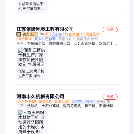
东鼎苹果渣烘干
机 三层滚筒罗汉
果渣烘干设备 果
渣烘干视频 工艺
成熟
江苏佰隆环境工程有限公司
洽谈
7年
厂
安心购
综合体验L0
回复及时
出价迅速
真实性已核验
云南文山壮族苗族自治州
主营：
布袋除尘器、磨防爆除尘器、三分离选粉机、双筒烘干
机、矿砂烘干机、精粉烘干机、烘干机设备、煤泥烘干机、砂浆
烘干机、粉煤灰烘干机、烘干机、粉尘除尘设备、粉煤灰选粉
机、煤泥烘干设备、喷脉冲除尘器、选粉机、选粉机厂家
佰隆 三筒烘干机
生产厂家 操作简
便性能稳定 售后
保证
河南丰久机械有限公司
洽谈
综合体验L0
回复及时
出价迅速
真实性已核验
河南郑州
主营：
洗砂机、土石分离机、泥石分离机、烘干机、不锈钢烘干
机、单筒烘干机、三筒烘干机、泥石分离设备、破碎机、移动破
碎车、颚式破碎机、建筑垃圾分拣机