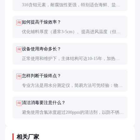
316含钼元素，耐腐蚀性更强，特别适合海鲜、盐渍
食品等高氯环境，但价格高30-50%。普通食品干燥
304足够，制药或特殊环境建议316。
如何提高干燥效率？
问
优化铺料厚度（通常3-5cm）、提高进风温度（但不
超物料耐受极限）、增加翻料装置都有帮助。预脱水
处理能显著缩短干燥时间。
设备使用寿命多长？
问
正常使用和维护下，主体结构可达10-15年，加热元
件和电器部件5-8年需更换。潮湿环境或频繁酸碱清
洗会缩短寿命。
怎样判断干燥终点？
问
专业方法是用水分测定仪，简易方法可凭经验：物料
变脆、颜色均匀、重量稳定。关键产品建议建立干燥
曲线数据库。
清洁消毒要注意什么？
问
避免使用含氯浓度超过200ppm的清洁剂，以防不锈钢
钝化膜破坏。清洁后必须彻底冲洗，特别是死角部
位。定期用75%酒精消毒效果最好。
相关厂家