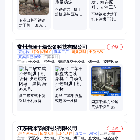
更持久
不锈钢烘干机干
燥机设备 源头厂
不锈钢永达烘干
家 永达 质量稳定
机专注烘干设备
专业出售不锈钢
生产研发，精选
烘干机， 310s回
原料，专注工艺
转窑 厂家直售 永
达
常州海涵干燥设备科技有限公司
洽谈
安心购
综合体验L0
真实工厂
回复及时
出价迅速
真实性已核验
江苏常州
主营：
干燥机、混合机、螺旋真空干燥机、烘干机、旋转闪蒸、
干燥设备、单锥螺带干燥机、烘干设备、振动流化床干燥机、药
用烘箱、耙式真空干燥机、药粉碎机、盘式干燥机、喷雾干燥
机、辗压造粒机、沸腾制粒干燥机、滚筒混料机、摇摆制粒机、
卧式沸腾干燥机、整粒粉碎机、摇摆颗粒机、气流干燥机、空心
桨叶干燥机、闪蒸干燥机、双锥回转真空干燥机
葵二酸立式不锈
海涵 二苯甲胺盘
钢烘干机设备 快
式连续干燥机 半
闪蒸干燥机 铅铬
速旋转闪蒸干燥
自动化不锈钢烘
黄烘干设备 热传
机 海涵定制
干机设备
导烘干机设备 间
歇式 不锈钢材质
江苏碧涞节能科技有限公司
洽谈
综合体验L0
回复及时
出价迅速
真实性已核验
江苏无锡
主营：
双温水、饮水机、开水机、烘干机、直饮机、电热烧水、