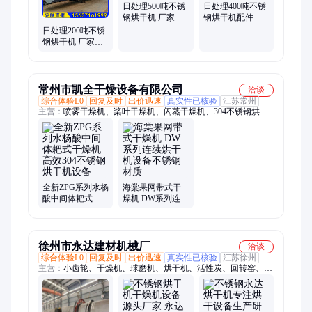
日处理500吨不锈
日处理400吨不锈
钢烘干机 厂家配
钢烘干机配件 设
件全 设备运行稳
备坚固耐用 产量
日处理200吨不锈
定
大
钢烘干机 厂家支
持定制 型号全
常州市凯全干燥设备有限公司
洽谈
综合体验L0
回复及时
出价迅速
真实性已核验
江苏常州
主营：
喷雾干燥机、桨叶干燥机、闪蒸干燥机、304不锈钢烘干
机、真空干燥机、流化床干燥机、沸腾干燥机、盘式干燥机、滚
筒刮板干燥机、带式干燥机、回转滚筒干燥机、干燥设备成套系
统、混合设备、粉碎设备
全新ZPG系列水杨
海棠果网带式干
酸中间体耙式干
燥机 DW系列连续
燥机 高效304不锈
烘干机设备不锈
钢烘干机设备
钢材质
徐州市永达建材机械厂
洽谈
综合体验L0
回复及时
出价迅速
真实性已核验
江苏徐州
主营：
小齿轮、干燥机、球磨机、烘干机、活性炭、回转窑、棒
磨机、中空轴、大齿轮、134配件、x55水泥、大齿圈、窑布料、
轮配件、齿轮定制、立磨磨辊、干燥窑轮、液压挡轮、转炉托
轮、机械布料、印尼国家、转炉轮带、轮毂做工、立磨轮毂、度