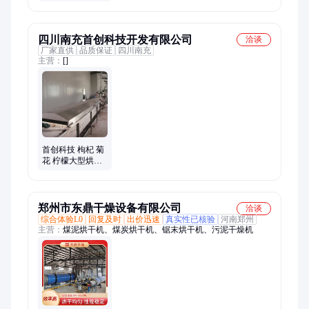
燥设备 工业滚筒
烘干机械设备
四川南充首创科技开发有限公司
洽谈
厂家直供
品质保证
四川南充
主营：
[]
首创科技 枸杞 菊
花 柠檬大型烘干
设备 自动控温 烘
干效果好
郑州市东鼎干燥设备有限公司
洽谈
综合体验L0
回复及时
出价迅速
真实性已核验
河南郑州
主营：
煤泥烘干机、煤炭烘干机、锯末烘干机、污泥干燥机