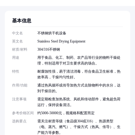
基本信息
中文名
不锈钢烘干机设备
英文名
Stainless Steel Drying Equipment
材质/材料
304/316不锈钢
用途
用于食品、化工、制药、农产品等行业的物料干燥处
理，特别适用于对卫生要求高的场合。
特性
耐腐蚀性强，易于清洁消毒，符合食品卫生标准，热
效率高，干燥均匀性好。
作用/功能
通过热风循环或传导加热方式去除物料中的水分，达
到干燥目的。
注意事项
需定期检查加热系统、风机和传动部件，避免超负荷
运行，保持设备清洁。
参考价格区间
约5000-50000元，视规格和配置而定
选购要点
需关注材质等级（食品级304或316）、热源类型
（电、蒸汽、燃气）、干燥方式（热风、传导）、生
产能力等参数。