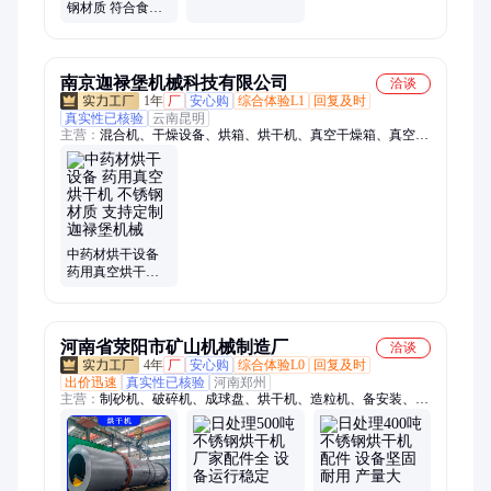
钢材质 符合食品
卫生标准 腾飞
南京迦禄堡机械科技有限公司
洽谈
1年
厂
安心购
综合体验L1
回复及时
真实性已核验
云南昆明
主营：
混合机、干燥设备、烘箱、烘干机、真空干燥箱、真空干
燥机、热风循环烘箱、低温真空干燥箱、干热灭菌柜、二维混合
机、三维混合机、双锥真空干燥机、制药设备、防爆水浴烘箱
中药材烘干设备
药用真空烘干机
不锈钢材质 支持
定制 迦禄堡机械
河南省荥阳市矿山机械制造厂
洽谈
4年
厂
安心购
综合体验L0
回复及时
出价迅速
真实性已核验
河南郑州
主营：
制砂机、破碎机、成球盘、烘干机、造粒机、备安装、旋
转窑、盘颗粒机、圆振动筛、煅烧设备、石灰磨机、球磨设备、
3吨球磨机、圆盘抛丸机、垃圾焚烧窑、焚烧回转窑、振动脱水
筛、尾矿脱水筛、石灰球磨机、萤石球磨机、矿用球磨机、铜矿
球磨机、干式球磨机、金矿球磨机、圆盘制粒机、铝灰球磨机