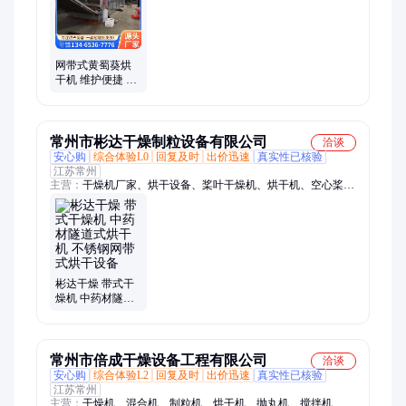
网带式黄蜀葵烘
干机 维护便捷 热
源多样 清洁方便
钰坤
常州市彬达干燥制粒设备有限公司
洽谈
安心购
综合体验L0
回复及时
出价迅速
真实性已核验
江苏常州
主营：
干燥机厂家、烘干设备、桨叶干燥机、烘干机、空心桨叶
干燥机、振动流化床、振动流化床干燥机、沸腾干燥机、耙式干
燥机、真空干燥机、双锥真空干燥机、闪蒸干燥机、旋转闪蒸干
燥机、盘式连续干燥机、真空耙式干燥机、烘箱、压力喷雾干燥
机、气流干燥机、带式干燥机、回转滚筒干燥机、单锥螺带真空
干燥机、滚筒刮板干燥机、粉碎机、混合机、造粒机、单锥真空
干燥机
彬达干燥 带式干
燥机 中药材隧道
式烘干机 不锈钢
网带式烘干设备
常州市倍成干燥设备工程有限公司
洽谈
安心购
综合体验L2
回复及时
出价迅速
真实性已核验
江苏常州
主营：
干燥机、混合机、制粒机、烘干机、抛丸机、搅拌机、包