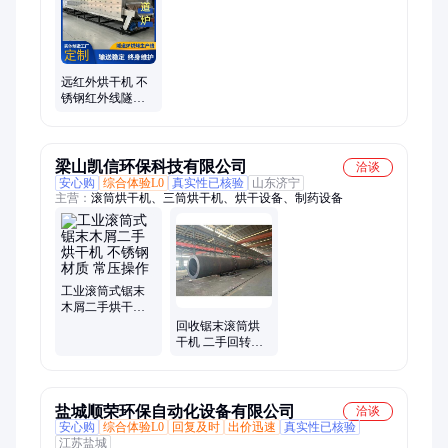
远红外烘干机 不
锈钢红外线隧道
炉 油墨固化烘干
线
梁山凯信环保科技有限公司
洽谈
安心购
综合体验L0
真实性已核验
山东济宁
主营：
滚筒烘干机、三筒烘干机、烘干设备、制药设备
工业滚筒式锯末
木屑二手烘干机
不锈钢材质 常压
回收锯末滚筒烘
操作
干机 二手回转烘
干设备 不锈钢材
质经久耐用
盐城顺荣环保自动化设备有限公司
洽谈
安心购
综合体验L0
回复及时
出价迅速
真实性已核验
江苏盐城