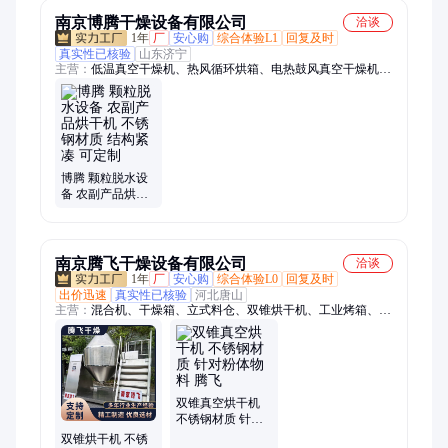
家
南京博腾干燥设备有限公司
洽谈
1年
厂
安心购
综合体验L1
回复及时
真实性已核验
山东济宁
主营：
低温真空干燥机、热风循环烘箱、电热鼓风真空干燥机、
烘干机、脉冲真空干燥机、平板真空干燥箱、真空干燥箱、真空
干燥机
博腾 颗粒脱水设
备 农副产品烘干
机 不锈钢材质 结
构紧凑 可定制
南京腾飞干燥设备有限公司
洽谈
1年
厂
安心购
综合体验L0
回复及时
出价迅速
真实性已核验
河北唐山
主营：
混合机、干燥箱、立式料仓、双锥烘干机、工业烤箱、带
式干燥机、粉末搅拌机、隧道式烘箱、料斗提升机、真空干燥
机、热风循环烘箱、真空恒温干燥机、化工真空储存罐、高效包
衣机、包衣机
双锥真空烘干机
不锈钢材质 针对
粉体物料 腾飞
双锥烘干机 不锈