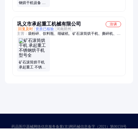
钢烘干机设备 海
鲜海参烘干箱 鱼
虾蟹肉干干燥机
厂家
巩义市承起重工机械有限公司
洽谈
回复及时
资质已核验
河南郑州
主营：
袋粉碎、饮料瓶、细破机、矿石滚筒烘干机、撕碎机、破
碎机、造粒机、粉碎机、脱标机、给料破碎、粉碎压块、聚丙乙
烯、胶头粉碎、中药撕碎、建筑垃圾、塑料门窗、砂石线复合、
辅助清洁机、泡沫颗粒机、塑料瓶回收、石英砂陶瓷、输送一体
机、水果框粉碎、亚克力撕破机、塑料辅助清洁、一体式砂石线
矿石滚筒烘干机
承起重工 不锈钢
烘干机 型号全
药品医疗器械网络信息服务备案(京)网药械信息备字（2021）第00159号
京ICP证030173号
京公网安备11000002000001号