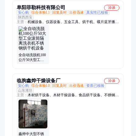
烘房
阜阳菲勒科技有限公司
洽谈
安心购
综合体验L1
回复及时
出价迅速
真实性已核验
陕西西安
主营：
机械设备、仪器设备、五金工具、烘干机、碟片蓝牙播放
机、影院音箱、数码印花机、生化培养箱、石油干洗机、无刷充
电锤、水准仪、酒精测试仪、公共饮水机、工业洗衣机、混凝土
养护箱、迷你绣花机、螺杆式闸门、排卵测定仪、激光水平仪、
电子平水仪、气动扳手、投影电视、集成灶蒸烤箱一体、液体粘
度测试仪
全自动洗脱机100
公斤50大型工业
滚筒隔离洗衣机
不锈钢烘干机设
备
临朐鑫烨干燥设备厂
洽谈
安心购
综合体验L0
回复及时
出价迅速
资质已核验
山东潍坊
主营：
木材烘干设备、木材干燥设备、食品烘干设备、不锈钢海
鲜烘干机、金银花烘干设备、干燥设备
鑫烨中大型不锈