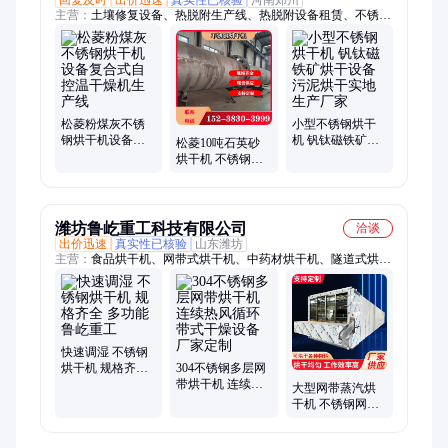
主营：
土壤修复设备、热脱附生产线、热脱附设备租赁、不锈钢
烘干机设备、油泥热解设备、电梯配重块设备、粒子钢热压块设
备、铁粉对辊热压机、煤矸石注浆充填设备、不锈钢回转窑、电
磁加热回转窑
松菱粉煤灰不锈
小型不锈钢烘干
钢烘干机设备复
机 钒钛磁铁矿烘
松菱10吨石英砂
合式自控温干燥
干设备 污泥烘干
烘干机 不锈钢内
机生产线
实地生产厂家
衬滚筒干燥机设
备
潍坊鲁屹重工科技有限公司
洽谈
出价迅速
真实性已核验
山东潍坊
主营：
食品烘干机、网带式烘干机、中药材烘干机、隧道式烘干
机、烘干一体机设备、木材烘干房
快速调湿 不锈钢
烘干机 规格齐全
304不锈钢多层网
多功能 鲁屹重工
带烘干机 连续热
大型网带蒸汽烘
风循环带式干燥
干机 不锈钢网链
设备厂家定制
式杀青烘干设备
茶叶金银花带式