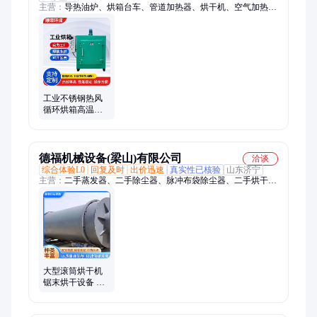
主营：
导热油炉、烘箱台车、管道加热器、烘干机、空气加热
器、隧道炉烘干线
工业不锈钢热风
循环烘箱高温鼓
风干燥箱智能恒
温大型电加热烘
干机
德福机械设备(梁山)有限公司
洽谈
综合体验L0
回复及时
出价迅速
真实性已核验
山东济宁
主营：
二手蒸发器、二手除尘器、脉冲布袋除尘器、二手烘干
机、二反应釜、二手冷凝器、二手储罐、二手混合机、二手干燥
机
大型滚筒烘干机
锯末烘干设备 不
锈钢干燥机 操作
简单