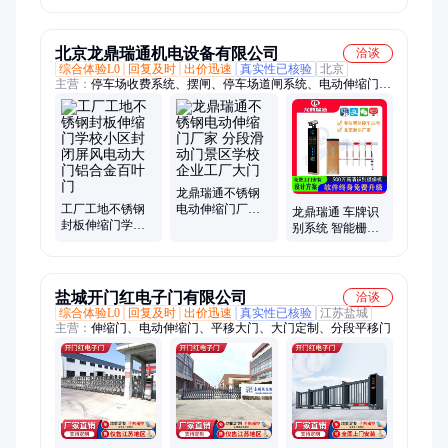
里
告道闸杆厂家 小
区车牌识别系统
北京龙鼎瑞通机电设备有限公司
洽谈
综合体验L0
回复及时
出价迅速
真实性已核验
北京
主营：
停车场收费系统、摆闸、停车场道闸系统、电动伸缩门、
车辆道闸、翼闸、栅栏道闸、人脸识别通道闸机、人行闸机、速
通闸机、电动无轨门、人脸识别系统
龙鼎瑞通不锈钢
工厂工地不锈钢
电动伸缩门厂家
龙鼎瑞通 车牌识
封板伸缩门学校
分段滑动门景区
别系统 智能栅栏
小区封闭屏风电
学校企业工厂大
道闸 车辆计时收
动大门铝合金百
门
费系统小区升降
叶门
杆
盐城开门红电子门有限公司
洽谈
综合体验L0
回复及时
出价迅速
真实性已核验
江苏盐城
主营：
伸缩门、电动伸缩门、平移大门、大门定制、分段平移门