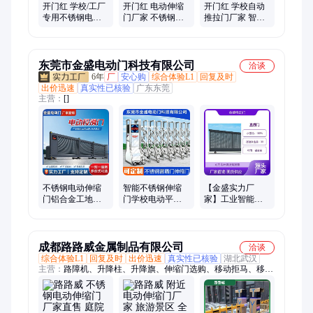
开门红 学校/工厂
开门红 电动伸缩
开门红 学校自动
专用不锈钢电动
门厂家 不锈钢铝
推拉门厂家 智能
伸缩门 现货安装
合金材质 支持产
段滑门 多重安全
质量保障可定制
品定制 款式多样
保护 设计定制
东莞市金盛电动门科技有限公司
洽谈
6年
厂
安心购
综合体验L1
回复及时
出价迅速
真实性已核验
广东东莞
主营：
[]
不锈钢电动伸缩
智能不锈钢伸缩
【金盛实力厂
门铝合金工地学
门学校电动平移
家】工业智能直
校庭院门自动收
门 收缩门定制 金
线门 段滑门 悬浮
缩门电动门平移
盛电动门
门工厂工地不锈
大门
钢伸缩门
成都路路威金属制品有限公司
洽谈
综合体验L1
回复及时
出价迅速
真实性已核验
湖北武汉
主营：
路障机、升降柱、升降旗、伸缩门选购、移动拒马、移动
护栏、电动旗杆、拒马护栏、电动破胎器、不锈钢旗杆、移动破
胎器、单位防撞拒马、手动锥形旗杆