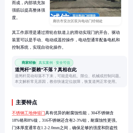
而成，内部填充加
强筋以提高整体强
度。

廊坊市安次区双兴电动门经销处
其工作原理是通过滑轮在轨道上的滑动实现门的开合。驱动
装置可以是手动、电动或遥控操作，电动型通常配备电机和
控制系统，实现自动化操作。
商家经验
真实案例 · 安全可信
道闸杆“耍赖”不落？真相在此
道闸杆晃动却落不下来，可能是电机、限位、机械或控制问题。
本文解析常见原因，教你快速定位故障，恢复道闸正常使用。
主要特点
不锈钢工地伸缩门
具有优异的耐腐蚀性能，304不锈钢含
18%铬和8%镍，316不锈钢还含有2-3%钼，耐腐蚀性更强。
门体厚度通常在1.2-2.0mm之间，确保足够的强度和防盗性