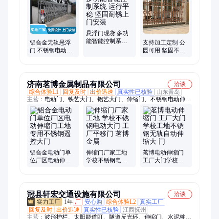
门定制、小门安装、铝艺大门、室外小门、电动门定制、电动分
段门、无轨浮空门、铝合金小门
悬浮门现货 多功
能智能控制系统
铝合金无轨悬浮
支持加工定制 公
运行平稳 坚固耐
门 不锈钢电动伸
园可用 坚固不变
锈上门安装
缩门 工地学校大
形 生产销售 莱欧
门 莱欧
网片围栏 LO-WP-
1
济南茗博金属制品有限公司
洽谈
综合体验L1
回复及时
出价迅速
真实性已核验
山东青岛
主营：
电动门、铁艺大门、铝艺大门、伸缩门、不锈钢电动伸缩
门、铝合金电动伸缩门、自动伸缩门、无轨道伸缩门、遥控电动
伸缩门、铝艺护栏、铸铁护栏、铁艺护栏、车牌识别系统、栅栏
道闸、广告道闸、直杆道闸、车牌识别道闸、智能道闸、定制铁
艺护栏、铁艺围墙护栏、厂区铁艺护栏、高速道闸、停车场道
闸、段滑门、电动段滑门
铝合金电动门单
伸缩门厂家工地
茗博电动伸缩门
位厂区电动伸缩
学校不锈钢电动
工厂大门学校工
门工地专用不锈
大门 工厂平移门
地不锈钢无轨自
钢遥控大门
茗博金属
动伸缩大 门
冠县轩宏交通设施有限公司
洽谈
1年
厂
安心购
综合体验L2
真实工厂
回复及时
出价迅速
真实性已核验
江西抚州
主营：
波形护栏、太阳能道盯、隧道反光环、伸缩门、水泥桩、