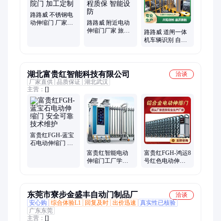
路路威 不锈钢电
动伸缩门 厂家直
路路威 附近电动
售 庭院院门 加工
伸缩门厂家 旅游
路路威 道闸一体
定制
景区 全程质保 智
机车辆识别 自动
能设防
归档 技术支撑 厂
家供应
湖北富贵红智能科技有限公司
洽谈
厂家直供
品质保证
湖北武汉
主营：
[]
富贵红FGH-蓝宝
石电动伸缩门 安
全可靠 技术维护
富贵红智能电动
富贵红FGH-鸿运8
伸缩门工厂学校
号红色电动伸缩
适用 质量保障
门 品质优良 抗压
性强
东莞市寮步金盛丰自动门制品厂
洽谈
安心购
综合体验L1
回复及时
出价迅速
真实性已核验
广东东莞
主营：
[]