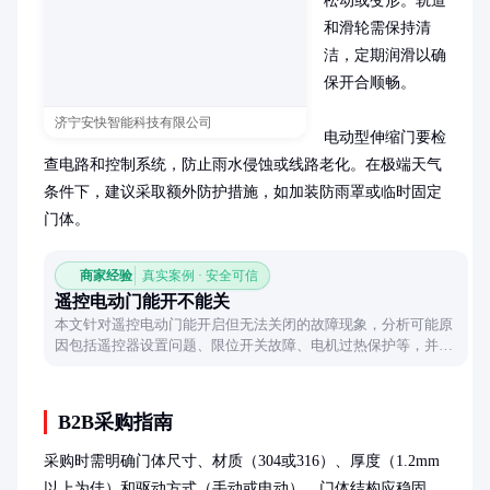
松动或变形。轨道
和滑轮需保持清
洁，定期润滑以确
保开合顺畅。

济宁安快智能科技有限公司
电动型伸缩门要检
查电路和控制系统，防止雨水侵蚀或线路老化。在极端天气
条件下，建议采取额外防护措施，如加装防雨罩或临时固定
门体。
商家经验
真实案例 · 安全可信
遥控电动门能开不能关
本文针对遥控电动门能开启但无法关闭的故障现象，分析可能原
因包括遥控器设置问题、限位开关故障、电机过热保护等，并提
供简单排查方法，帮助用户快速定位问题源头。
B2B采购指南
采购时需明确门体尺寸、材质（304或316）、厚度（1.2mm
以上为佳）和驱动方式（手动或电动）。门体结构应稳固，