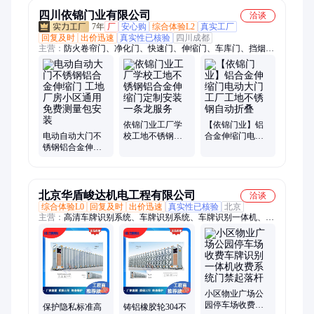
别
安装
四川依锦门业有限公司
洽谈
7年
厂
安心购
综合体验L2
真实工厂
回复及时
出价迅速
真实性已核验
四川成都
主营：
防火卷帘门、净化门、快速门、伸缩门、车库门、挡烟垂
壁、卷帘门、铝合金卷帘门、防火挡烟、防火卷帘、大门电动、
玻璃感应门、工业平开门、水晶卷帘门、无机布防火、工业门、
抗风卷帘门、自动门、防火门、工业提升门、欧式车库门、气密
门、自由门、快速卷帘门
依锦门业工厂学
【依锦门业】铝
电动自动大门不
校工地不锈钢铝
合金伸缩门电动
锈钢铝合金伸缩
合金伸缩门定制
大门工厂工地不
门 工地厂房小区
安装一条龙服务
锈钢自动折叠
通用免费测量包
安装
北京华盾峻达机电工程有限公司
洽谈
综合体验L0
回复及时
出价迅速
真实性已核验
北京
主营：
高清车牌识别系统、车牌识别系统、车牌识别一体机、电
动伸缩门、伸缩门、停车场系统、智能停车收费系统、车牌识别
系统设备、电动门、悬浮门、分段门、电动悬浮门、道闸、电动
道闸、栅栏道闸、广告道闸、岗亭、保安岗亭、液压升降柱、防
爆升降柱
小区物业广场公
园停车场收费车
保护隐私标准高
铸铝橡胶轮304不