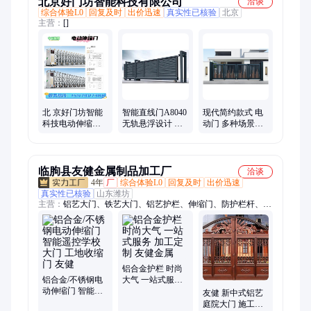
北京好门坊智能科技有限公司
洽谈
综合体验L0
回复及时
出价迅速
真实性已核验
北京
主营：
[]
北 京好门坊智能
智能直线门A8040
现代简约款式 电
科技电动伸缩门
无轨悬浮设计 学
动门 多种场景适
单位大门 出入口
校大门快速开关
用 易维护保养
管控
临朐县友健金属制品加工厂
洽谈
4年
厂
综合体验L0
回复及时
出价迅速
真实性已核验
山东潍坊
主营：
铝艺大门、铁艺大门、铝艺护栏、伸缩门、防护栏杆、阳
台护栏、铁艺护栏、锌钢护栏、道路隔离栏、桥梁护栏
铝合金护栏 时尚
铝合金/不锈钢电
大气 一站式服务
动伸缩门 智能遥
加工定制 友健金
友健 新中式铝艺
控学校大门 工地
属
庭院大门 施工方