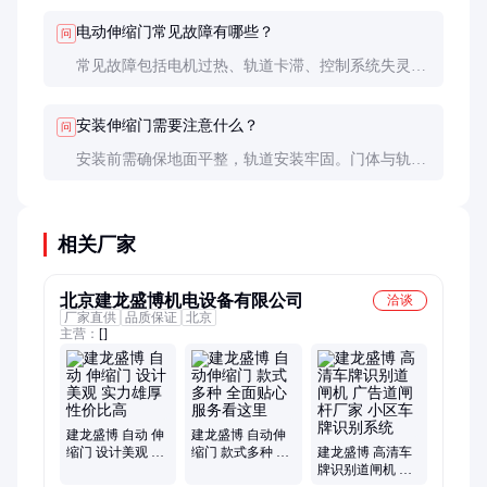
性和耐用性。
电动伸缩门常见故障有哪些？
问
常见故障包括电机过热、轨道卡滞、控制系统失灵
等。定期维护和及时更换磨损部件可减少故障发生。
安装伸缩门需要注意什么？
问
安装前需确保地面平整，轨道安装牢固。门体与轨道
间隙要适中，既要保证滑动顺畅，又要防止间隙过大
影响安全性。
相关厂家
北京建龙盛博机电设备有限公司
洽谈
厂家直供
品质保证
北京
主营：
[]
建龙盛博 自动 伸
建龙盛博 自动伸
缩门 设计美观 实
缩门 款式多种 全
建龙盛博 高清车
力雄厚 性价比高
面贴心服务看这
牌识别道闸机 广