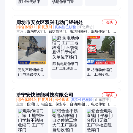
牌识别一体机收
度1.6米无轨不锈
锈钢伸缩门智能
费系统门禁起落
钢封板屏风伸缩
遥控工厂学校工
杆
门工地大楼园林
地企业防腐蚀防
用
水
廊坊市安次区双兴电动门经销处
洽谈
综合体验L1
回复及时
真实性已核验
河北廊坊
主营：
廊坊电动门、廊坊自动门、廊坊升降柱、廊坊伸缩门、廊
坊停车场、廊坊悬浮门、廊坊车牌识别、廊坊车牌自动、廊坊道
闸设备、廊坊道闸系统、廊坊识别系统
廊 坊电动伸缩门
工厂工地段滑门
定制不锈钢伸缩
廊 坊电动伸缩门
不锈钢悬浮门学
门 电动遥控大门
工厂工地段滑门
校机关单位平移
建筑工地用安全A
不锈钢悬浮门学
门
级
校机关单位平移
门
济宁安快智能科技有限公司
洽谈
综合体验L0
回复及时
出价迅速
真实性已核验
山东济宁
主营：
段滑门、铝合金、保安亭、自动伸缩门、电动伸缩门、不
锈钢伸缩门、空降闸、组装护栏、阳台护栏、栅栏道闸、电动大
门、电动分段门、停车厂道闸、小区直线门、电动悬浮门、悬浮
直线门、分段门无轨门、围墙锌钢护栏、庭院铁艺围栏、分段伸
缩大门、别墅铁艺大门、手动伸缩护栏、锌钢铁艺围栏、电动伸
缩大门、电动平移大门