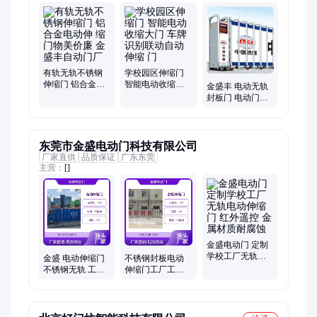
有轨无轨不锈钢
学校园区伸缩门
伸缩门 铝合金电
智能电动收缩大
金盛丰 电动无轨
动伸 缩门物美价
门 车牌识别联动
封板门 电动门伸
廉 金盛丰自动门
自动伸缩 门
缩门 铝合金工地
厂
大门口收缩门
东莞市金盛电动门科技有限公司
厂家直供
品质保证
广东东莞
主营：
[]
金盛电动门 定制
学校工厂无轨电
金盛 电动伸缩门
不锈钢封板电动
动伸缩门 红外遥
不锈钢无轨 工厂
伸缩门工厂工地
控 金属材质耐腐
智能遥控 隐蔽封
学校电动门 小区
蚀
板 平移门 定制批
遥控智能伸缩大
发
门厂