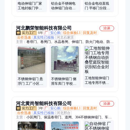
电动伸缩门厂家
铝合金不锈钢电
铝合金电动直线
工地封板门学校
动伸缩门自动伸
门 平移门分段门
不锈钢收缩门 工
缩工地大门工厂
无轨门 工厂学校
厂平移门
遥控自动收缩门
庭院悬浮门
河北鹏荣智能科技有限公司
洽谈
6年
厂
安心购
综合体验L1
回复及时
出价迅速
真实性已核验
河北石家庄
主营：
卷帘门、卷闸门、水晶卷闸、伸缩门、防火门电动、防火
卷帘门、车牌识别、广告道闸、人脸识别、挡车器
工地智能伸缩门
不锈钢伸缩门 悬
不锈钢伸缩门 侧
工地专用不锈钢
浮门 工厂小区工
滑车库门 学校工
自动折叠墅庭院
地学校 无人值守
厂工地 自动开闸
智能识别铝合金
收费系统 铝合金
铝合金封板
封板
封板
河北黄尚智能科技有限公司
洽谈
3年
厂
安心购
综合体验L1
回复及时
出价迅速
真实性已核验
河北邢台
主营：
小区闸门、保温卷帘门、道闸、304不锈钢伸缩门、车牌
识别、广告道闸、人脸识别、卷闸门、快速门、堆积门