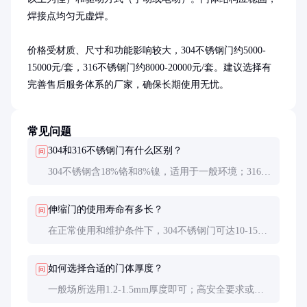
焊接点均匀无虚焊。

价格受材质、尺寸和功能影响较大，304不锈钢门约5000-
15000元/套，316不锈钢门约8000-20000元/套。建议选择有
完善售后服务体系的厂家，确保长期使用无忧。
常见问题
304和316不锈钢门有什么区别？
问
304不锈钢含18%铬和8%镍，适用于一般环境；316不
锈钢额外含2-3%钼，耐腐蚀性更强，适合沿海或高湿
度地区使用。
伸缩门的使用寿命有多长？
问
在正常使用和维护条件下，304不锈钢门可达10-15
年，316不锈钢门可达15-20年。定期保养可延长使用
寿命。
如何选择合适的门体厚度？
问
一般场所选用1.2-1.5mm厚度即可；高安全要求或频
繁使用的场所建议选择1.8-2.0mm厚度，以提高防盗