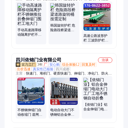
滚筒护栏、反光膜、玻璃钢柱帽、轮廓标、光伏螺栓、钢管警示
桩、桥梁护栏、防眩板、防撞垫、伸缩护栏
韩国旋转护栏 危
手动高速路障移
险路段桥梁道路
动隔离护栏不锈
旋转桶 按需定制
高速公路波形护
钢推拉折叠伸缩
栏 三波防护栏板
门围栏工地大门
厂家镀锌喷塑双
波防撞隔离
四川依锦门业有限公司
洽谈
3年
厂
安心购
综合体验L2
回复及时
出价迅速
真实性已核验
四川成都
主营：
快速门、堆积门、硬质快速门、伸缩门、净化门、防火卷
帘门、欧式卷帘门、防火门、医用门、水晶卷帘门、彩钢卷帘
门、挡烟垂壁、感应门、铝合金卷帘门、工业平开门、欧式车库
门、气密门、无机布防火门、防爆门、电动卷帘门、玻璃感应
门、车库门、快速卷帘门、自动门
【依锦门业】铝
合金伸缩门电动
不锈钢伸缩门自
电动自动大门不
大门工厂工地不
动收缩门 道闸学
锈钢铝合金伸缩
锈钢自动折叠
校建筑工地大门
门 工地厂房小区
坚固抗风人脸识
通用免费测量包