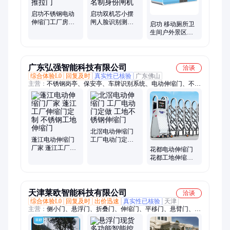
启功不锈钢电动
启功双机芯小摆
伸缩门工厂房学
闸人脸识别测温
启功 移动厕所卫
校工地电动大门
门禁考勤系统刷
生间户外景区环
自动推拉门
卡实名制身份闸
保苹果仓厕所定
机
制
广东弘强智能科技有限公司
洽谈
综合体验L0
回复及时
真实性已核验
广东佛山
主营：
不锈钢岗亭、保安亭、车牌识别系统、电动伸缩门、不锈
钢伸缩门、停车场收费系统、治安岗亭、移动厕所、不锈钢旗
杆、吸烟亭、停车场收费岗亭、垃圾分类亭
北滘电动伸缩门
蓬江电动伸缩门
工厂电动门定做
厂家 蓬江工厂伸
工地不锈钢伸缩
花都电动伸缩门
缩门定制 不锈钢
门
花都工地伸缩门
工地伸缩门
厂家 不锈钢伸缩
门定制
天津莱欧智能科技有限公司
洽谈
综合体验L0
回复及时
出价迅速
真实性已核验
天津
主营：
侧小门、悬浮门、折叠门、伸缩门、平移门、悬臂门、悬
浮大门、铝艺小门、自动大门、广告小门、庭院大门、小门定
制、人行小门、平移小门、电动小门、栅栏小门、电动大门、大