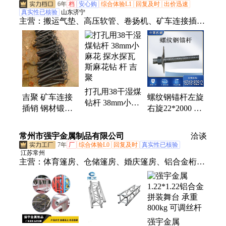
架
6年
档
安心购
综合体验L1
回复及时
出价迅速
真实性已核验
山东济宁
主营：
搬运气垫、高压软管、卷扬机、矿车连接插
销、螺旋千斤顶、高压清洗机、雾化消毒门、栏木
机、洗靴机、速凝剂、密闭气囊、射流器、叉车吊
臂、矿用门、变压器、破拆工具、手拉葫芦、翻车
机、链轮组件、推车机、搬运坦克、酸碱喷射器、蒸
汽喷射器、气固喷射器、张拉机具、临时支护
打孔用38干湿煤
吉聚 矿车连接
螺纹钢锚杆左旋
钻杆 38mm小麻
插销 钢材锻造
右旋22*2000 煤
花 探水探瓦斯
镀锌脚手架 电
矿支护加固用
麻花钻 杆 吉聚
焊机插头
吉聚多规格定做
常州市强宇金属制品有限公司
洽谈
7年
厂
综合体验L0
回复及时
真实性已核验
江苏常州
主营：
体育篷房、仓储篷房、婚庆篷房、铝合金桁
架、铝合金舞台、雷亚架、钢铁桁架、钢铁舞台、活
动篷房
强宇金属