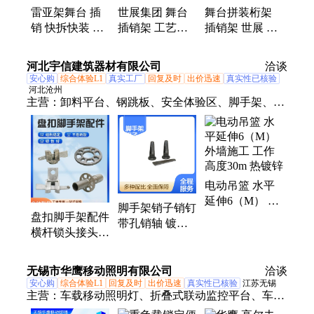
雷亚架舞台 插
世展集团 舞台
舞台拼装桁架
销 快拆快装 世
插销架 工艺手
插销架 世展 执
展集团 适配多
工加工 性价比
行质量标准国标
种灯光设备
优势显
耐腐蚀抗氧化
河北宇信建筑器材有限公司
洽谈
安心购
综合体验L1
真实工厂
回复及时
出价迅速
真实性已核验
河北沧州
主营：
卸料平台、钢跳板、安全体验区、脚手架、建
筑施工标准化、电梯井操作平台、方柱扣
电动吊篮 水平
延伸6（M） 外
脚手架销子销钉
墙施工 工作高
盘扣脚手架配件
带孔销轴 镀锌
度30m 热镀锌
横杆锁头接头插
平头圆柱销 接
销圆盘五七头杠
头棒插销
母钢跳板挂钩钢
无锡市华鹰移动照明有限公司
洽谈
支撑
安心购
综合体验L1
回复及时
出价迅速
真实性已核验
江苏无锡
主营：
车载移动照明灯、折叠式联动监控平台、车载
监控设备、三角架桅杆、盘架桅杆、内置电缆升降