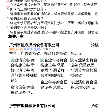
插销架的使用寿命是多久？
产品规格。使用时应留有余量，避免极限承重。
在正常使用和维护下，钢制插销架可使用5-10年，铝合金产品
问
如何防止插销意外脱落？
寿命略短，但重量更轻，适合频繁搬运的场景。
选择带有锁定装置的插销架，或在插销尾部加装保险销。定期
问
插销架生锈了怎么办？
检查插销的固定情况也很重要。
轻微生锈可用砂纸打磨后涂抹防锈油。严重生锈或变形的插销
问
插销架适合户外使用吗？
架应及时更换，以确保安全。
铝合金或经过防锈处理的钢制插销架适合户外使用，但需定期
相关厂家
维护，避免长期暴露在潮湿环境中。
广州市星跃演出设备有限公司
洽谈
回复及时
真实性已核验
广东广州
主营：
广告铝桁架、舞台灯光桁架、铝合金
企业年会舞台搭
专业演出舞台设
巡演设备 舞台
建设备 承重稳
备 承重稳固 可
搭建设备 学校
固 可调节舞台
调节舞台楼梯插
汇演设备 可调
楼梯插销架
销架
节舞台楼梯插销
济宁吉聚机械设备有限公司
洽谈