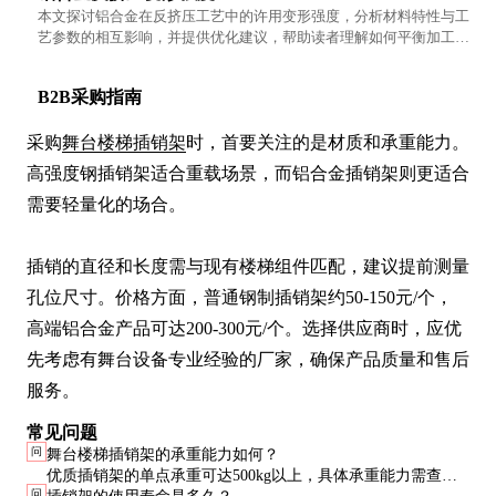
本文探讨铝合金在反挤压工艺中的许用变形强度，分析材料特性与工
艺参数的相互影响，并提供优化建议，帮助读者理解如何平衡加工效
率与材料性能。
B2B采购指南
采购
舞台楼梯插销架
时，首要关注的是材质和承重能力。
高强度钢插销架适合重载场景，而铝合金插销架则更适合
需要轻量化的场合。

插销的直径和长度需与现有楼梯组件匹配，建议提前测量
孔位尺寸。价格方面，普通钢制插销架约50-150元/个，
高端铝合金产品可达200-300元/个。选择供应商时，应优
先考虑有舞台设备专业经验的厂家，确保产品质量和售后
服务。
常见问题
问
舞台楼梯插销架的承重能力如何？
优质插销架的单点承重可达500kg以上，具体承重能力需查看
问