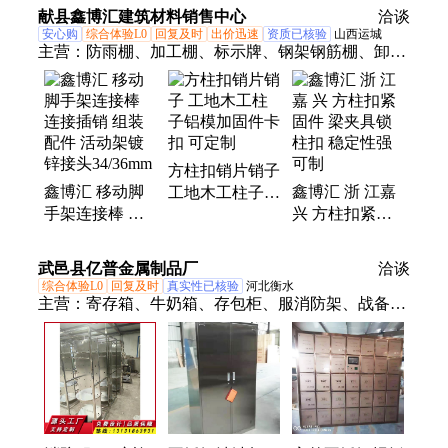
插销式 节庆活
献县鑫博汇建筑材料销售中心
洽谈
动用
安心购
综合体验L0
回复及时
出价迅速
资质已核验
山西运城
主营：
防雨棚、加工棚、标示牌、钢架钢筋棚、卸料
平台、上料平台、卸货平台、装卸平台、施工围栏、
警示标识、活动帐篷、防护栏杆、防护施工棚、木工
操作棚、钢筋制作棚、安全木工棚、钢结构雨棚、数
控木工棚、钢筋操作棚、卸料钢平台、建筑木工棚、
方柱扣销片销子
建筑钢筋棚、工地钢筋棚、简易钢筋棚、木工安全通
鑫博汇 移动脚
鑫博汇 浙 江嘉
工地木工柱子铝
道
手架连接棒 连
兴 方柱扣紧固
模加固件卡扣
接插销 组装配
件 梁夹具锁柱
可定制
件 活动架镀锌
扣 稳定性强 可
武邑县亿普金属制品厂
洽谈
接头34/36mm
制
综合体验L0
回复及时
真实性已核验
河北衡水
主营：
寄存箱、牛奶箱、存包柜、服消防架、战备服
架、储物柜、信奶箱、抽防磁柜、电子存包、大器械
柜、智能档案柜、移动档案柜、智能信报箱、档案防
磁柜、电子存放箱、电子寄存柜、落地文件柜、智能
寄存柜、邮政信报箱、行李寄存柜、组合信报箱、信
息安全柜、智能选层柜、选层柜、档案选层柜