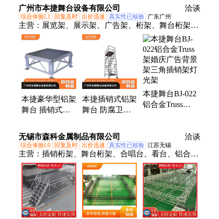
灯光架 博铭
广州市本捷舞台设备有限公司
洽谈
综合体验L1
回复及时
出价迅速
真实性已核验
广东广州
主营：
展览架、展示架、广告架、桁架、舞台桁架、
舞台机械设备、铝合金舞台、铝合金桁架、truss架、
灯光架、铝合金太空架、铝合金横架、拼装快装舞
台、灯光背景架子、铝合金插销架、铝合金舞台桁
架、三角铝板桁架、t台舞台桁架、铝合金拼装舞台、
铝合金铝板桁架、truss灯光架、舞台设备桁架、舞台
本捷舞台BJ-022
三角插销架、铝合金truss架、演出设备
本捷豪华型铝架
本捷插销式铝架
铝合金Truss架
舞台 插销式设
舞台 防腐卫士
婚庆广告背景架
计 承重加固 适
设计 路演推广
三角插销架灯光
配多场景
专用
无锡市森科金属制品有限公司
架
洽谈
综合体验L0
回复及时
出价迅速
真实性已核验
江苏无锡
主营：
插销桁架、舞台桁架、合唱台、看台、铝合金
托盘