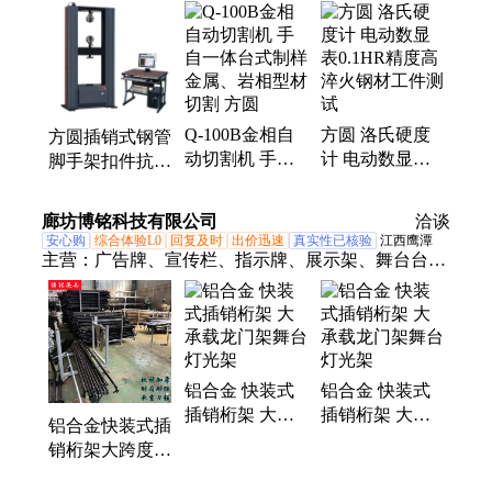
器试验机、脚手架扣件试验机、卧式拉力试验机、液
压万能试验机、金相设备、摩擦磨损试验机、硬度计
布洛维硬度计、冲击试验机、扭转试验机
Q-100B金相自
方圆 洛氏硬度
方圆插销式钢管
动切割机 手自
计 电动数显表
脚手架扣件抗滑
一体台式制样
0.1HR精度高 淬
移试验机 10T钢
金属、岩相型材
火钢材工件测试
轨扣件剪切设备
廊坊博铭科技有限公司
洽谈
切割 方圆
现货
安心购
综合体验L0
回复及时
出价迅速
真实性已核验
江西鹰潭
主营：
广告牌、宣传栏、指示牌、展示架、舞台台、
太空架、海报架、舞台道具、户外展架、架子舞台、
舞台桁架、升降舞台、婚庆展架、广告架子、立式展
架、灯光架架、展架广告、折叠架子、架子支架、铝
合金舞台、展架铝合金、铝合金桁架、亚克力板、亚
铝合金 快装式
铝合金 快装式
克力台卡、悬挂展示牌
插销桁架 大承
插销桁架 大承
铝合金快装式插
载龙门架舞台灯
载龙门架舞台灯
销桁架大跨度大
光架
光架
承载龙门架舞台