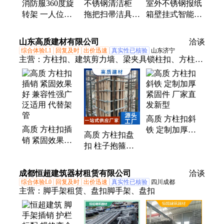
消防服360度旋
不锈钢清洁柜
室外不锈钢报纸
转架 一人位
拖把扫帚洁具存
箱壁挂式智能信
201/304不锈钢
放柜 杂物收纳
报箱奶报箱可定
材质 双面可放
储存柜批发
制
山东高质建材有限公司
洽谈
置 插销固定
综合体验L1
回复及时
出价迅速
真实性已核验
山东济宁
主营：
方柱扣、建筑剪力墙、梁夹具锁柱扣、方柱扣
插销、方圆扣、加固件、夹具、扣方柱、梁夹具、夹
具梁、电动梁夹具、紧固件、圆柱模板、圆模板、木
质圆柱模板、圆柱木板、梁夹子、方柱扣租赁、梁夹
具租赁
高质 方柱扣斜
高质 方柱扣插
铁 定制加厚紧
高质 方柱扣盘
销 紧固效果好
固件 厂家直发
扣 柱子抱箍尺
兼容性强广泛适
新型
寸定制品 增强
用 代替架管
连接牢固性 加
成都恒超建筑器材租赁有限公司
洽谈
固可调节
综合体验L0
回复及时
出价迅速
真实性已核验
四川成都
主营：
脚手架租赁、盘扣脚手架、盘扣