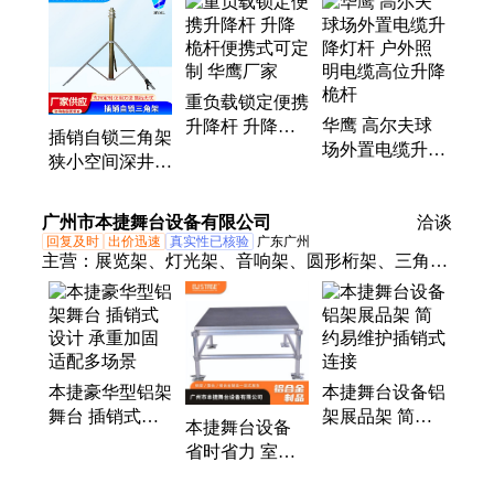
杆、移动升降杆、通用型升降杆、斜拉锁升降杆、伸
缩桅杆、气动升降桅杆、抱闸类升降杆、便携式伸缩
杆、照明升降杆、折叠式车载移动照明灯、折叠式车
重负载锁定便携
载升降通讯天线、小型内置电缆升降杆
华鹰 高尔夫球
升降杆 升降桅
插销自锁三角架
场外置电缆升降
杆便携式可定制
狭小空间深井安
灯杆 户外照明
华鹰厂家
全救援用三脚架
电缆高位升降桅
华鹰厂家供应
广州市本捷舞台设备有限公司
杆
洽谈
回复及时
出价迅速
真实性已核验
广东广州
主营：
展览架、灯光架、音响架、圆形桁架、三角铝
架
本捷豪华型铝架
本捷舞台设备铝
舞台 插销式设
架展品架 简约
本捷舞台设备
计 承重加固 适
易维护插销式连
省时省力 室内
配多场景
接
专用铝架舞台