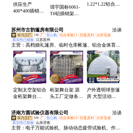
1.22*1.22铝合金
供应生产
强宇国标6061-
拼装舞台 承重
400*400插销架
T6铝插销架
800kg 可调丝杆
铝合金桁架厂家
800kg承重 舞台
舞台架子户外演
桁架背景架
苏州市古韵篷房有限公司
洽谈
出演唱台
1年
厂
安心购
综合体验L1
回复及时
出价迅速
真实性已核验
江苏苏州
主营：
高档婚礼篷房、临时仓库帐篷、铝合金体育篷
房、铝合金桁架、铝合金舞台、雷亚舞台、舞台、户
外星空篷房、展会篷房、蓬房
定制太空架铝合
桁架舞台架 源
户外透明球形篷
金桁架舞台
头工厂定做各式
房 大型活动展
Truss架 源头工
插销架铝板架
厅酒店圆顶用餐
厂供应插销架
配套升降 方头
帐篷
济南方圆试验仪器有限公司
洽谈
6年
厂
安心购
综合体验L0
回复及时
出价迅速
真实性已核验
山东济南
主营：
电子万能试验机、脉动动态疲劳试验机、作动