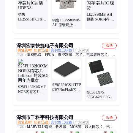
销售
LE25S80MB-AH
LE25S161PCTXG
原装 NOR闪存 芯
销售 LE25S80MB-
原装现货NOR闪
片IC 现货
AH 原装现货
存芯片IC封装
NOR闪存 芯片IC
UDFN8
深圳宏泰快捷电子有限公司
洽谈
回复及时
出价迅速
真实性已核验
广东深圳
主营：
集成电路、FPGA、微控制器、芯片、电源管理芯片、连
接器、电源控制器、监控电路、隔离模块、动态随机存储器、现
场可编程门阵列、钽质电容器、电阻、时钟缓冲器、模数转换
器、均衡器、稳压器、数字信号处理器、高速运算放大器
S29GL01GS11TFIV20
S25FL132K0XMFI010
闪存NorFlash芯片
NOR闪存芯片
XC6SLX75-
Cypress 封装
Infineon 封装
3FGG676I FPGA
TSOP-56
SOIC-8 两年内批
现场可编程门阵
次
列 Xilinx 封装
FBGA-676
深圳市千科宇科技有限公司
洽谈
回复及时
出价迅速
真实性已核验
广东深圳
主营：
MARVELL/迈威、收发器、MOS管、以太网芯片、汽车
芯片、驱动芯片、稳压芯片、交换机芯片、蓝牙芯片、通讯芯