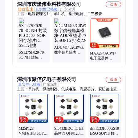
深圳市庆隆伟业科技有限公司
洽谈
出价迅速
真实性已核验
广东深圳
主营：
电源管理芯片、单片机、集成电路、二三极管
ADUM1402CRWZ
SST27SF020-70-
数字信号隔离模
MAX274ACWI+
3C-NH 封装
块 ADI/亚德诺 封
电子元器件
PLCC-32 NOR闪
装SOP16 批次22+
MAXIM/美信 规
存芯片IC SST/超
格书 资料 数据手
捷
册
深圳市聚佰亿电子有限公司
洽谈
真实性已核验
广东深圳
主营：
单片机、微控制器、集成电路、海思芯片、安防监控摄像
头芯片、稳压芯片、转换器芯片、内存芯片、测温传感器、连接
器、模块
M25P128-
SI5433BDC-T1-E3
dsPIC33FJ06GS101-
VMF6TPB SOP-
晶体管 QFN1206-
E/SO SOP18 数字