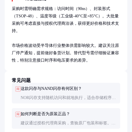
采购时需明确需求规格：访问时间（90ns）、封装形式
（TSOP-48）、温度等级（工业级-40°C至+85°C）。大批量
采购可考虑直接与授权代理商洽谈，获得更好价格和技术支
持。

市场价格波动受半导体行业整体供需影响较大。建议关注原
厂停产通知，提前做好备货计划。替代型号需仔细验证兼容
性，特别注意接口时序和电压要求的差异。
常见问题
这款闪存与NAND闪存有何区别？
问
NOR闪存支持随机访问和就地执行，适合存储程序代
码；NAND闪存适合大容量数据存储但需通过RAM执
行。NOR可靠性更高但成本也较高。
如何判断是否为原装正品？
问
建议通过授权代理商采购，查验原厂包装和标签。可
要求提供原厂测试报告，必要时进行抽样测试。