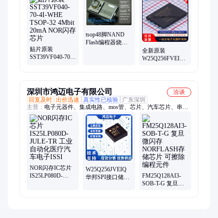
压、检测仪直流、温度控制器、多功能水泵钳、地暖电加热板、
交流电压电流、检测电力仪表
tsop48脚NAND
Flash编程器烧录
贴片原装
器读写液晶tsop56
全新原装
SST39VF040-70-
闪存NOR芯片
W25Q256FVEIG
4I-WHE TSOP-32
25Q256FVEG
4Mbit 20mA NOR
WSON-8 NOR
闪存芯片
FLASH闪存芯片
IC
深圳市鸿迈电子有限公司
洽谈
回复及时
出价迅速
真实性已核验
广东深圳
主营：
电子元器件、集成电路、mos管、芯片、汽车芯片、串口
拓展芯片、电源管理芯片、存储芯片、电源芯片、车规芯片、
NXP芯片、TI芯片、ADI芯片、电源模块、单片机、IGBT管、存
储ic、ic、二极管、三极管、晶体管、GPU、驱动ic、元器件配
单、bom表配单
NOR闪存IC芯片
W25Q256JVEIQ
IS25LP080D-
FM25Q128AI3-
华邦SPI接口储存
JULE-TR 工业自
SOB-T-G 复旦微
器芯片 NOR
动化医疗汽车电
闪存NORFLASH
FLASH闪存集成
子ISSI
存储芯片 可擦除
电路元器件
编程元件