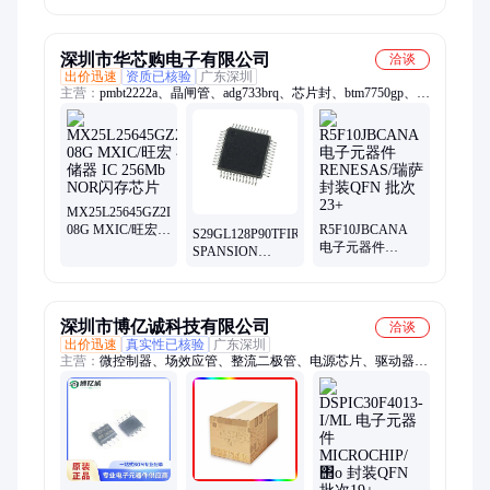
16 丝印25P28
8 资料 规格书
信号处理器和控
NOR闪存芯片 全
PDF 数据手册
制器 dsPIC33FJ
新存储器
深圳市华芯购电子有限公司
洽谈
出价迅速
资质已核验
广东深圳
主营：
pmbt2222a、晶闸管、adg733brq、芯片封、btm7750gp、
adg202abq、max232cse、lmv321m5x、bv-3304p8、74hc4051n、
锂电池、lt1956egn、vr1.25-4m、ad8326are、mx23a34xf、bv-
d503za、电脑板、封装bga、1355081-1、三级管、ad7495arm、
ad5346bcp、hsmp-3862、tc7sg17fu、rt4531wsc
MX25L25645GZ2I-
08G MXIC/旺宏
R5F10JBCANA
S29GL128P90TFIR10
存储器 IC 256Mb
电子元器件
SPANSION
NOR闪存芯片
RENESAS/瑞萨
TSOP56 NOR
封装QFN 批次23+
FLASH芯片 闪存
存储器
深圳市博亿诚科技有限公司
洽谈
出价迅速
真实性已核验
广东深圳
主营：
微控制器、场效应管、整流二极管、电源芯片、驱动器芯
片、电源管理芯片、无线收发器芯片、运算放大器、数模转换
器、通用比较器