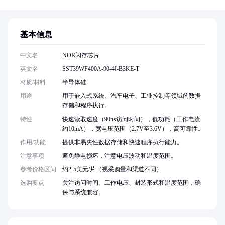
基本信息
中文名
NOR闪存芯片
英文名
SST39WF400A-90-4I-B3KE-T
材质/材料
半导体硅
用途
用于嵌入式系统、汽车电子、工业控制等领域的数据
存储和程序执行。
特性
快速读取速度（90ns访问时间），低功耗（工作电流
约10mA），宽电压范围（2.7V至3.6V），高可靠性。
作用/功能
提供非易失性数据存储和快速程序执行能力。
注意事项
避免静电损坏，注意电压波动和温度范围。
参考价格区间
约2-5美元/片（视采购量和渠道不同）
选购要点
关注访问时间、工作电压、封装形式和温度范围，确
保与系统兼容。