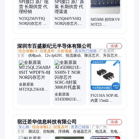
W25Q256JVFIQ
W25Q64JVSSIQ
S8550M 丝印KV9
NOR闪存芯片 SPI
NOR闪存芯片,
SOT23
接口 原厂现货 长
SPI接口 原厂原装
KODENSHI AUK
期供货 代理经销
长期供货 代理渠
触摸芯片 单片机
道
MOS管专业代理
商
深圳市百盛新纪元半导体有限公司
洽谈
综合体验L0
回复及时
出价迅速
真实性已核验
广东深圳
主营：
供电usb、12v-fp6291、恒流驱动、降压芯片、升压芯片、
PD协议芯片、双节锂电池充电升压芯片、QC3.0协议芯片、锂电
池充电芯片、诚信经营、移动电源、输出电流、整流升压、同步
整流升压IC、MOS管、FP6601Q、FP6606、电源管理Ic、
JD6606、Jd6621
全新原装
MT25QL256ABA1EW9-
0SIT WPDFN-8封
全新原装
FS2116A SOP-8L
装 NOR闪存芯片
AT45DB021E-
內置 15mΩ
SSHN-T NOR闪
/10A/14V
存芯片 SOIC-8封
MOSFET 电流控
装 3000片托盘装
制模式升压转化
器
宿迁若华信息科技有限公司
洽谈
安心购
综合体验L2
回复及时
资质已核验
广东广州
主营：
测试仪、控制阀、浮球阀、存储器芯片、电流表、充电
器、电压表、水管钳、电流电压、数字电流、水泵钳子、直流电