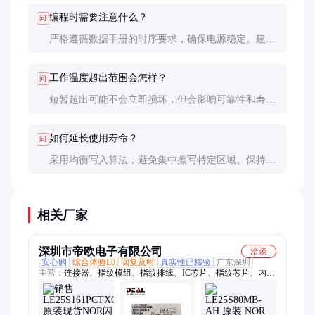
编程时需要注意什么？
问
严格遵循数据手册的时序要求，确保电源稳定。建议
先擦除再编程，操作间隔加入适当延时。重要数据应
进行校验和备份。
工作温度超出范围会怎样？
问
短暂超出可能不会立即损坏，但会影响可靠性和寿
命。长期超限工作可能导致数据丢失或功能异常，建
议选择合适温度等级的产品。
如何延长使用寿命？
问
采用均衡写入算法，避免集中擦写特定区域。保持工
作电压稳定，避免高温环境。必要时可采用多片轮换
使用策略。
相关厂家
深圳市帝欧电子有限公司
洽谈
安心购
综合体验L0
回复及时
真实性已核验
广东深圳
主营：
连接器、指纹模组、指纹排线、IC芯片、指纹芯片、内存
卡、SSD固态硬盘、内存条、传感器