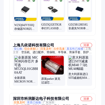
片、博通芯片、网通WiFi芯片、路由器芯片、充电IC、电源IC、
集成电路IC、霍尔效应传感器、MCU单片机、微控制器、监控
IC、音频IC、感应器、场效应管、工控IC、REALTEK/瑞昱
GD25Q32ETIGR
GD25B128ESIG
W25Q64JVSSIQ
串行FLASH存储
非易失NOR串行
存储器NOR闪存
器 NOR闪存芯片
闪存芯片 FLASH
芯片 电子元器件
GD/兆易创新
存储器 GD/兆易
WINBOND/华邦
创新
上海凡依诺科技有限公司
洽谈
安心购
综合体验L1
回复及时
出价迅速
真实性已核验
上海
主营：
空压机、进口配件、劳保鞋、半导体、劳保手套、防护
服、科尔奇、船舶配件、电机、充电器、防爆箱、潜水收纳包、
传动件、发电机、轴承、浮艇、劳保眼镜、机油、无人机配件
意大利原装进口
全新原装
SITI减速机MI40
原装parker 派克
MICRON NOR闪
7.5比 MU40蜗箱
过滤芯
存芯片 多型号可
PRPM3PP20KV20
选
1577552全新
MT25QL01GBBB8ESF-
0AAT
深圳市科润新达电子科技有限公司
洽谈
回复及时
资质已核验
广东深圳