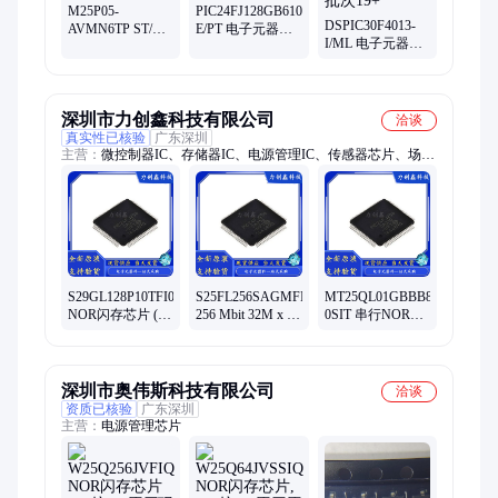
M25P05-
PIC24FJ128GB610-
DSPIC30F4013-
AVMN6TP ST/意
E/PT 电子元器件
I/ML 电子元器件
法 集成电路、微
MICHROCHIP 封
MICROCHIP/΢о
控制器IC NOR闪
装QFP 批次19+
封装QFN 批次19+
存芯片 封装SOP-
8
深圳市力创鑫科技有限公司
洽谈
真实性已核验
广东深圳
主营：
微控制器IC、存储器IC、电源管理IC、传感器芯片、场效
应管(MOS管)、无线/射频IC、逻辑IC
S29GL128P10TFI010
S25FL256SAGMFIG03
MT25QL01GBBB8E12-
NOR闪存芯片 (存
256 Mbit 32M x 8
0SIT 串行NOR闪
储容量128 Mbit)
位 串行NOR闪存
存Flash芯片 1Gbit
芯片
128M x 8位
深圳市奥伟斯科技有限公司
洽谈
资质已核验
广东深圳
主营：
电源管理芯片