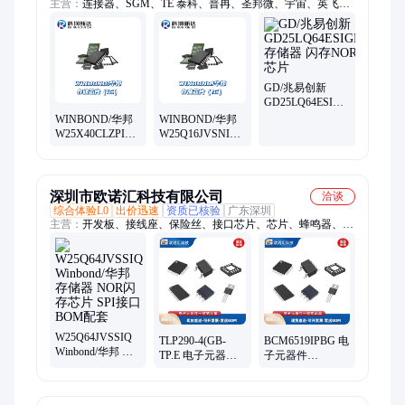
主营：
连接器、SGM、TE 泰科、普冉、圣邦微、宇宙、英飞
凌、赛普拉斯、JST/日压、JAE 日本航空电子、I-PEX 爱沛、
FPC、IRISO 意力速、亚奇OCN、乾德
GD/兆易创新
GD25LQ64ESIGR
存储器 闪存NOR
WINBOND/华邦
WINBOND/华邦
芯片
W25X40CLZPIG
W25Q16JVSNIQ
集成电路NOR闪
TR NOR闪存存储
存芯片
芯片
深圳市欧诺汇科技有限公司
洽谈
综合体验L0
出价迅速
资质已核验
广东深圳
主营：
开发板、接线座、保险丝、接口芯片、芯片、蜂鸣器、烧
录器、电容、电阻、二极管、三极管、变压器、晶振、电解电
容、电感、端子、单片机、存储器、晶体管、光电器件、连接
器、开关
W25Q64JVSSIQ
TLP290-4(GB-
BCM6519IPBG 电
Winbond/华邦 存
TP.E 电子元器件
子元器件
储器 NOR闪存芯
TOSHIBA(东芝)
Broadcom(博通)
片 SPI接口 BOM
批次新年份
批次新年份
配套