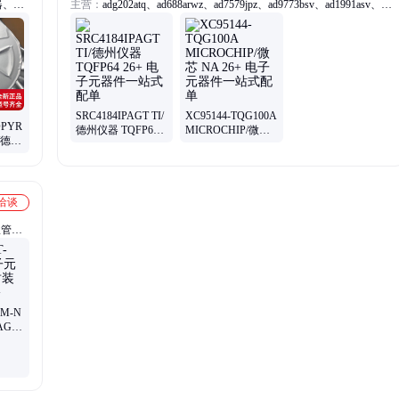
器、
主营：
adg202atq、ad688arwz、ad7579jpz、ad9773bsv、ad1991asv、
ad7606bst、aduc848bs、ad5312brm、ad7495arz、ad7938bsu、
adm401bst、ad5308bru、ad9266ast、ad7760bvs、adsst8014、
adv7170ks、ad6421ast、adm232lan、msc1212y5、ad7490bru、
ad9945kcp、ad7825brz、ad9051brs、tps1100dr、l99dz70xp
SRC4184IPAGT TI/
XC95144-TQG100A
DPYR
德州仪器 TQFP64
MICROCHIP/微芯
/德州
26+ 电子元器件一
NA 26+ 电子元器件
ON
站式配单
一站式配单
洽谈
极管、
1M-N
AG
5+