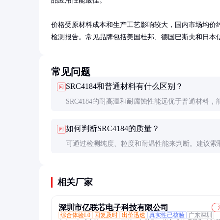
品应用性能最佳。

价格受原材料成本和生产工艺影响较大，国内市场均价约500
检测报告。常见品牌包括美国杜邦、德国巴斯夫和日本
常见问题
SRC4184和普通材料有什么区别？
问
SRC4184的耐高温和耐腐蚀性能远优于普通材料，
端环境下长期稳定工作，但成本也相应较高。普通
如何判断SRC4184的质量？
问
合一般环境，SRC4184适合特殊需求场景。
可通过检测纯度、粒度和耐温性能来判断。建议索
进行小试，并查看供应商提供的第三方检测报告。
相关厂家
深圳市亿联芯电子科技有限公司
综合体验L0
回复及时
出价迅速
真实性已核验
广东深圳