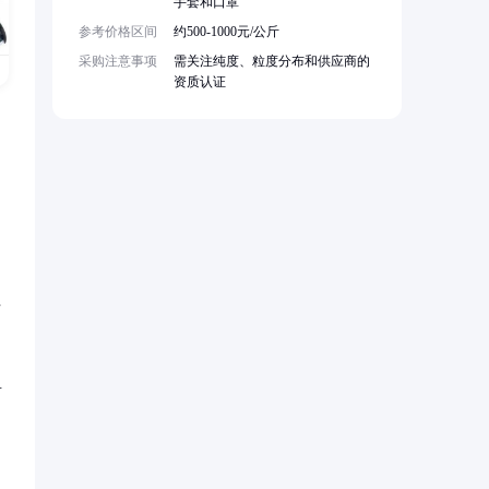
手套和口罩
参考价格区间
约500-1000元/公斤
采购注意事项
需关注纯度、粒度分布和供应商的
资质认证
占
耐