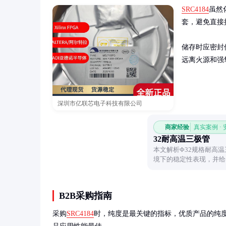
SRC4184
虽然
套，避免直接
储存时应密封
远离火源和强
深圳市亿联芯电子科技有限公司
商家经验
真实案例 ·
32耐高温三极管
本文解析Φ32规格耐高
境下的稳定性表现，并给
提供参考。
B2B采购指南
采购
SRC4184
时，纯度是最关键的指标，优质产品的纯度应达