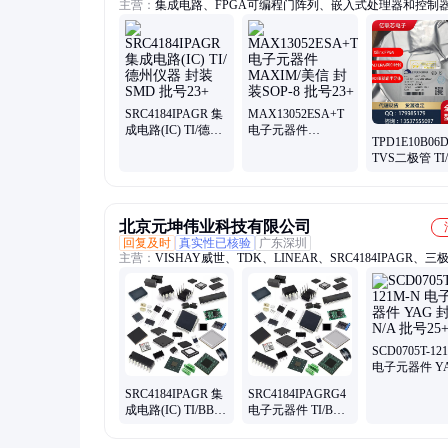
主营：
集成电路、FPGA可编程门阵列、嵌入式处理器和控制
SRC4184IPAGR、NAND闪存 内存、无线射频器、电源IC
SRC4184IPAGR 集
MAX13052ESA+T
成电路(IC) TI/德州
电子元器件
TPD1E10B06
仪器 封装SMD 批
MAXIM/美信 封装
TVS二极管 TI
号23+
SOP-8 批号23+
仪器 封装X2S
批号23+
北京元坤伟业科技有限公司
回复及时
真实性已核验
广东深圳
主营：
VISHAY威世、TDK、LINEAR、SRC4184IPAGR、三
BOURNS、EPCOS、SANYO
SCD0705T-12
电子元器件 Y
封装N/A 批号2
SRC4184IPAGR 集
SRC4184IPAGRG4
成电路(IC) TI/BB
电子元器件 TI/BB
封装N/A 批号25+
封装N/A 批次25+