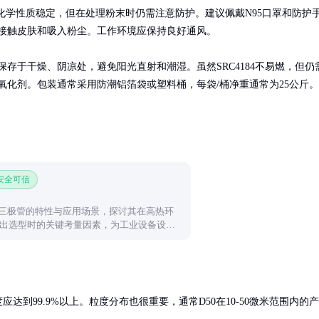
化学性质稳定，但在处理粉末时仍需注意防护。建议佩戴N95口罩和防护
接触皮肤和吸入粉尘。工作环境应保持良好通风。

保存于干燥、阴凉处，避免阳光直射和潮湿。虽然SRC4184不易燃，但仍
氧化剂。包装通常采用防潮铝箔袋或塑料桶，每袋/桶净重通常为25公斤。
 安全可信
温三极管的特性与应用场景，探讨其在高热环
出选型时的关键考量因素，为工业设备设计
到99.9%以上。粒度分布也很重要，通常D50在10-50微米范围内的产