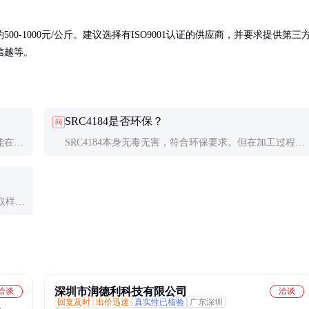
-1000元/公斤。建议选择有ISO9001认证的供应商，并要求提供第三
信越等。
SRC4184是否环保？
问
能在极
SRC4184本身无毒无害，符合环保要求。但在加工过程中
材料适
产生的粉尘可能对呼吸系统有刺激，需做好防护措施。
取样品
深圳市润德利科技有限公司
洽谈
洽谈
回复及时
出价迅速
真实性已核验
广东深圳