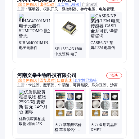
综合体验L0
出价迅速
真实性已核验
广东深圳
主营：
驱动器、模拟开关、微控制器、参考电压、电池管理、视
频开关ic、仪表放大器、音频放大器、开关稳压器、数字隔离
器、精密放大器、运算放大器、点火控制器、开关控制器、可编
程门阵列、接口集成电路、电容电阻
SJHA04C001M1N46
CASR6-NP 莱
电子元器件
姆/LEM 电流传感
SF1155P-2N1500
SUMITOMO 批次
器 CASR全系可供
中文资料 电子元
暂无
详情请咨询
器件 选型指南 规
格书 参数 引脚图
河南文举生物科技有限公司
洽谈
综合体验L0
回复及时
出价迅速
真实性已核验
主营：
卡拉胶、魔芋胶、牛磺酸、可得然胶、瓜尔豆胶、沙蒿子
胶、海藻酸钠、纳他酶素、食用明胶、聚丙烯酸钠、甲基纤维
素、酪蛋白酸钠、普鲁兰多糖、乳酸链球菌素、食品级黄原胶
优质供应黄柏提
取物 植物 25KG/
大力 苹果酸钙价
大力 鱼用高品质
箱 麦诺斯 暂无 24
格 苹果酸钙生产
DMPT
个月 否 国标
厂家