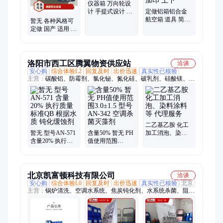
仪器箱 万向轮设
计 手提式设计 支
定做铝箱铝合金
持定制 生产厂家
航空箱 道具 简约
暂无 各种风格可
大气 手抬 运输保
定做 国产 适用 仪
护 加印 上下
器想铝合金 减震
航空箱
洛阳市西工区腾翼物资供应站
洽谈
安心购
综合体验L2
回复及时
出价迅速
真实性已核验
主营：
碳酸铝、防霉剂、氯化铋、氮化硅、破乳剂、硅酸镁、磷
酸铝、化学试剂、抗静电剂、乙酸乙酯、氢氧化镁、焦磷酸钠、
干燥通风、次磷酸镁、氯化氢乙醇、氯化氢甲醇、聚丙烯酸钾、
闪点提高剂、柴油降凝剂、硫代硫酸铵、聚丙烯酰胺、多聚磷酸
钠、25公斤纸板桶、硫代乙醇酸钠、高分子絮凝剂
二乙基乙胺 化工
暂无 型号AN-571
含量50% 暂无 PH
加工消泡、染料
含量20% 执行质
值使用范围
涂料等 代理服务
量标准QB 根据水
3.0±1.5 型号AN-
质 钝化缓蚀剂
342 空调杀菌灭藻
剂
北京凯富顿科技有限公司
洽谈
安心购
综合体验L0
回复及时
出价迅速
真实性已核验
北京
主营：
锅炉清洗、空调水系统、焦炭钝化剂、水系统杀菌、阻垢
分散剂、洗涤高温水、粉尘抑制剂、脱硫增效剂、在线清洗剂、
氧化除藻剂、杀菌灭藻剂、水系统管道、无二氧化氯、空调冷凝
器、金属表面油污、清除附着藻类、烟气湿法脱硫、高电导反渗