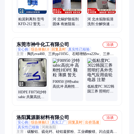
透、通风系统清洗、空调风机盘管、导热油炉清洗、玻璃鳞片胶
泥、烟气脱硫脱硝、锅炉除垢除锈、填料水垢清洗
粘泥剥离剂 型号
河 北锅炉除垢剂
河 北水垢除垢清
KFD-212 暂无 PH
固体 有效阻垢 管
洗剂 分解快速 速
值使用范围6-8 有
道清洗剂 安全除
效除垢剂 工程承
效物质含量30％
垢 凯富顿
包 凯富顿
东莞市神牛化工有限公司
洽谈
安心购
综合体验L0
回复及时
真实性已核验
主营：
陶氏eva460、三井ppJ105G、石蜡增韧eva220w、三井
eva260、热熔级eva250、普瑞曼ppj105g
F00950 沙特sabic
高抗冲 高刚性
低粘度PC 3022韩
HDPE 颗粒 薄膜
国三养 照明灯具
HDPE FI0750沙特
暂无
外壳电气应用齿
sabic 共聚高抗冲
轮电器 注塑
高刚性 暂无 食品
包装薄膜
洛阳翼源新材料有限公司
洽谈
安心购
综合体验L1
真实工厂
回复及时
出价迅速
真实性已核验
河南洛阳
主营：
碳酸铝、硫化钙、硅铝凝胶粉、工业磷酸镁、闪点提高