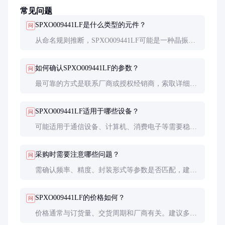
常见问题
SPXO009441LF是什么类型的元件？
问
从命名规则推断，SPXO009441LF可能是一种晶振或
振荡器，具体类型需参考厂商数据表。这类元件通常
用于提供稳定的时钟信号。
如何确认SPXO009441LF的参数？
问
最可靠的方式是联系厂商或授权经销商，索取详细的
数据表。数据表中会包含频率、精度、工作电压等关
键参数。
SPXO009441LF适用于哪些设备？
问
可能适用于通信设备、计算机、消费电子等需要稳定
时钟信号的设备。具体应用需根据其参数和电路设计
要求确定。
采购时需要注意哪些问题？
问
需确认频率、精度、封装形式等参数是否匹配，建议
索取样品测试。此外，注意供应商的信誉和交货周
期，确保供应链稳定。
SPXO009441LF的价格如何？
问
价格通常与订货量、交货周期和厂商有关。建议多方
比较，选择性价比高的供应商，并考虑长期合作的优