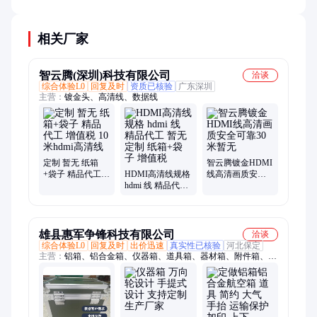
惠条件。
相关厂家
智云腾(深圳)科技有限公司
洽谈
综合体验L0
回复及时
资质已核验
广东深圳
主营：
镀金头、高清线、数据线
定制 暂无 纸箱
智云腾镀金HDMI
+袋子 精品代工
HDMI高清线规格
线高清画质安全
增值税 10米hdmi
hdmi 线 精品代工
可靠30米暂无
高清线
暂无 定制 纸箱
+袋子 增值税
雄县惠军争锋科技有限公司
洽谈
综合体验L0
回复及时
出价迅速
真实性已核验
河北保定
主营：
铝箱、铝合金箱、仪器箱、道具箱、器材箱、附件箱、收
纳箱、航空箱、工具箱、电子仪表箱、实验仪器包装箱、消防器
材箱、指挥作业箱、侦查作业箱、勘测仪器包装箱、仪器仪表
箱、乐器包装箱、舞台道具箱、服装道具箱、运输储备箱、通讯
设备箱、五金工具箱、铝合金航空箱、产品展示箱、物资器材箱