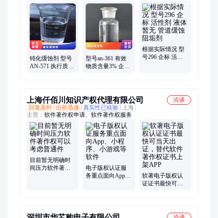
剂、表面活性剂、耐火材料、水处理原材料
根据实际情况 型
号296 企标 活性
钝化缓蚀剂 型号
型号an-361 有效
剂 液体 暂无 管道
AN-571 执行质量
物质含量3% 企标
缓蚀阻垢剂
标准QB 暂无 根据
参考用量40mg 暂
水质 含量20%
无 酸液缓蚀剂
上海仟佰川知识产权代理有限公司
洽谈
回复及时
出价迅速
真实性已核验
上海
主营：
软件著作权申请、软件著作权服务
目前暂无明确时
间压力软件著作
电子版权认证服
权可以考虑普通
务重点面向App、
软著电子版权认
件
小程序、小游戏
证证书最快可当
等软件
天出证，替代软
件著作权证书上
架APP
深圳市华芯购电子有限公司
洽谈