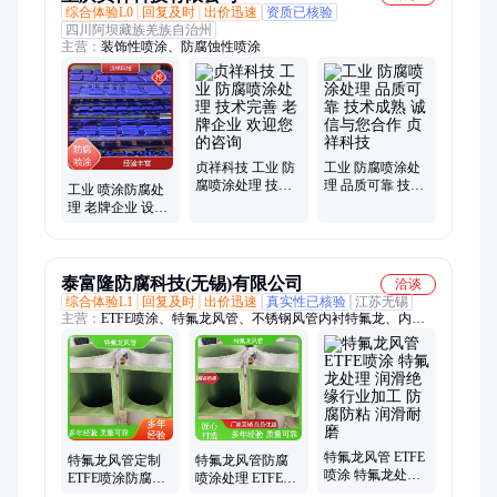
综合体验L0
回复及时
出价迅速
资质已核验
四川阿坝藏族羌族自治州
主营：
装饰性喷涂、防腐蚀性喷涂
贞祥科技 工业 防
工业 防腐喷涂处
腐喷涂处理 技术
理 品质可靠 技术
工业 喷涂防腐处
完善 老牌企业 欢
成熟 诚信与您合
理 老牌企业 设备
迎您的咨询
作 贞祥科技
优良 欢迎您的咨
询 贞祥
泰富隆防腐科技(无锡)有限公司
洽谈
综合体验L1
回复及时
出价迅速
真实性已核验
江苏无锡
主营：
ETFE喷涂、特氟龙风管、不锈钢风管内衬特氟龙、内衬
特氟龙风管
特氟龙风管 ETFE
特氟龙风管定制
特氟龙风管防腐
喷涂 特氟龙处理
ETFE喷涂防腐处
喷涂处理 ETFE加
润滑绝缘行业加
理 精细化工行业
工定制厂家发货