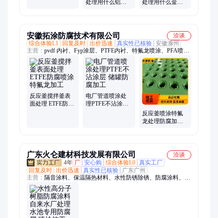
理高速喷锌
处理用什么铝材
处理用什么金属
打磨趸船喷锌铝
件冷喷锌风力发
合金丝
电喷锌铝合金丝
安徽拓涂防腐技术有限公司
洽谈
综合体验L1
回复及时
出价迅速
真实性已核验
安徽滁州
主营：
pvdf 内衬、Fyp涂层、PTFE内衬、特氟龙喷涂、PFA喷
涂、FEP喷涂、Etfe喷涂、Ectfe喷涂、Pvdf喷涂、碳化钨喷涂、
PFA 内衬、四氟板衬
反应釜搅拌釜表
电厂管道喷涂处
面处理 ETFE防腐
理PTFE不沾涂层
喷涂 特氟龙加工
储罐防腐加工
反应釜喷涂特氟
龙处理防腐加工
拓涂 聚四氟乙烯
储罐
广东火仑建材科技发展有限公司
洽谈
4年
厂
安心购
综合体验L0
真实工厂
回复及时
出价迅速
真实性已核验
广东广州
主营：
隔音涂料、保温隔热材料、水性防锈除锈、防腐涂料、外
露型防水、道桥防水涂料