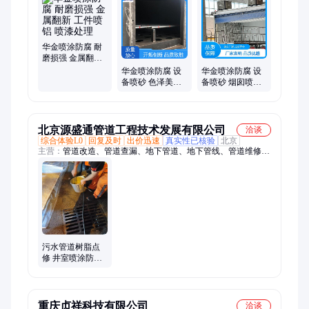
刚板、金属件、铁打磨、喷漆项、架子管、铁管喷、喷漆加、铝
加工、玻璃珠、锈钢材、护栏类、碳钢件
华金喷涂防腐 耐
磨损强 金属翻新
工件喷铝 喷漆处
华金喷涂防腐 设
华金喷涂防腐 设
理
备喷砂 色泽美观
备喷砂 烟囱喷漆
旋转架喷漆 亚光
防氧化处理 金属
表面处理
翻新
北京源盛通管道工程技术发展有限公司
洽谈
综合体验L0
回复及时
出价迅速
真实性已核验
北京
主营：
管道改造、管道查漏、地下管道、地下管线、管道维修、
漏水检测、高压清洗管道、清理化粪池、清掏隔油池、管道置换
污水管道树脂点
修 井室喷涂防腐
处理 非开挖顶管
拉管点位修复
重庆贞祥科技有限公司
洽谈