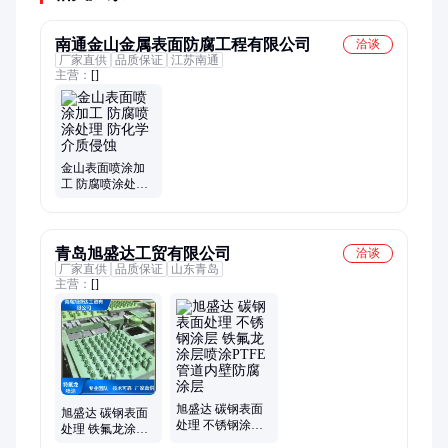
南通金山金属表面防腐工程有限公司
洽谈
厂家直供
品质保证
江苏南通
主营：
[]
金山表面喷涂加
工 防腐喷涂处理
防化学介质侵蚀
青岛旭盛达工贸有限公司
洽谈
厂家直供
品质保证
山东青岛
主营：
[]
旭盛达 碳钢表面
旭盛达 碳钢表面
处理 不锈钢涂层
处理 铁氟龙涂层
铁氟龙涂层喷涂
喷涂PTFE 管道内