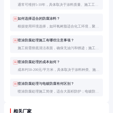
通常可维持5-10年，具体取决于涂料质量、施工工艺
和环境条件。恶劣环境下需缩短维护周期。
如何选择适合的防腐涂料？
问
根据使用环境选择，如环氧树脂适合化工环境，聚氨
酯适合户外暴露，丙烯酸适合装饰性要求高的场合。
喷涂防腐处理施工有哪些注意事项？
问
施工前需彻底清洁表面，确保无油污和锈迹；施工环
境需通风良好，避免高温高湿；喷涂时保持均匀距离
和速度。
喷涂防腐处理的成本如何？
问
成本约50-200元/平方米，具体取决于涂料种类、施工
难度和涂层厚度。
喷涂防腐处理与电镀防腐有何区别？
问
喷涂防腐处理施工简便，适合大面积防护；电镀防腐
更适用于精密零件，但成本较高且环保要求严格。
相关厂家