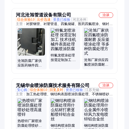
工 防腐防粘 润滑
耐腐蚀
耐磨
河北沧旭管道设备有限公司
洽谈
综合体验L0
出价迅速
资质已核验
河北沧州
主营：
衬胶钢管、衬塑管道、四氟储罐、医药四氟喷涂、钢衬胶
储罐、衬四氟管道、内衬橡胶钢管、镀锌衬塑钢管、高压衬四氟
钢管
特氟龙喷涂处理
按需定制加工 技
沧旭厂家供应四
沧旭防腐厂家供
术佳机械件表面
氟喷涂防腐耐磨
应医药钢件四氟
处理四氟喷涂防
反应釜喷涂处理
喷涂防腐处理管
腐
等多种防腐处理
件涂层特氟龙喷
方式
涂
无锡华金喷涂防腐技术服务有限公司
洽谈
安心购
综合体验L0
回复及时
资质已核验
江苏无锡
主营：
加工热处理喷、钢结构表面喷涂防腐处理、不锈钢喷砂处
理、热喷涂防腐处理、热处理、喷锌喷铝喷漆、热喷镍基合金、
钢结构翻新
热喷锌厂家喷涂
防腐处理喷砂处
钢结构喷涂防腐
钢结构喷涂防腐