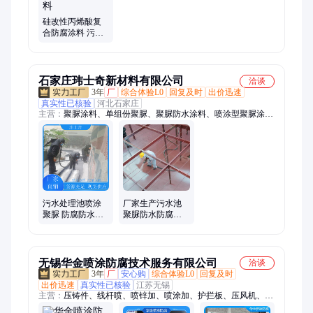
硅改性丙烯酸复
合防腐涂料 污水
池下水道污水处
理厂用 防腐喷涂
材料
石家庄玮士奇新材料有限公司
洽谈
3年
厂
综合体验L0
回复及时
出价迅速
真实性已核验
河北石家庄
主营：
聚脲涂料、单组份聚脲、聚脲防水涂料、喷涂型聚脲涂
料、屋顶喷涂聚脲防水、污水池喷涂聚脲防水防腐、喷涂聚脲涂
料、喷涂聚脲涂料防腐、喷涂聚脲防水工程、聚脲防水防腐涂
料、聚脲防腐涂料、聚脲喷涂、喷涂聚脲、双组份聚脲、天冬聚
脲
污水处理池喷涂
厂家生产污水池
聚脲 防腐防水涂
聚脲防水防腐涂
料 缔格 聚 脲喷
料 污水处理池用
涂施工
喷涂型 施工一体
无锡华金喷涂防腐技术服务有限公司
洽谈
3年
厂
安心购
综合体验L0
回复及时
出价迅速
真实性已核验
江苏无锡
主营：
压铸件、线杆喷、喷锌加、喷涂加、护拦板、压风机、龙
门架、钢结构、石榴石、锌合金、铝合金、旋转架、铸铁件、金