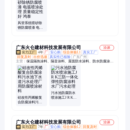
片、工地螺纹钢筋网片、建筑工地螺纹钢筋网片、工程焊接钢筋
网片、细丝钢筋桁架、小圆径钢筋桁架、澳标边坡防护网片、澳
标热轧钢筋网片、塑料支架、澳标网片塑料支撑托、澳标网片塑
料座架、澳标网片塑料固座、澳标网片塑料锁座、澳标网片塑料
搁座、澳标网片塑料底托、澳标网片塑料支承座、澳标网片塑料
风管系统喷砂除
锈防腐喷漆 电弧
加固座、澳标网片塑料定位架
喷涂处理 质量稳
定性好 鸿泰
广东火仑建材科技发展有限公司
洽谈
4年
厂
安心购
综合体验L1
真实工厂
回复及时
出价迅速
真实性已核验
广东广州
主营：
保温隔热涂料、隔音涂料、屋面防水涂料、防水防腐涂
料、污水池防腐涂料、室内防水涂料、陶瓷微珠保温隔热涂料、
气凝胶绝热保温涂料、反辐射隔热防水涂料
污水池防腐防水
硅改性丙烯酸复
喷涂施工J R K三
合防腐涂料污水
防一体化弹性防
池下水道污水处
腐涂料水厂污水
理厂用防腐喷涂
处理
材料
广东火仑建材科技发展有限公司
洽谈
7年
厂
安心购
综合体验L2
回复及时