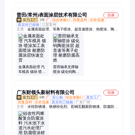
PTFE 管道内壁防
壁防腐涂层
腐涂层
普田(常州)表面涂层技术有限公司
洽谈
2年
厂
综合体验L1
回复及时
出价迅速
真实性已核验
江苏常州
主营：
金属表面处理、等离子喷涂、超音速喷涂、热喷涂、陶瓷
喷涂、热喷涂加工、碳化钨
金属表面处理 汽
普田轴承支撑轴
车模具 镶块 喷涂
喷涂 碳化钨陶瓷
加工表面喷涂 耐
涂层 超音速等离
磨防腐涂层快速
子处理 耐磨防腐
交货
高效
广东财领头新材料有限公司
洽谈
6年
厂
安心购
综合体验L1
真实工厂
回复及时
出价迅速
真实性已核验
广东广州
主营：
水性防锈漆、铁锈转化剂、彩钢瓦翻新防锈漆、防腐防锈
水性漆、隔音吸音材料、吸音阻燃涂料、外墙保温涂料、桥面防
水、路桥防水、背水面防水、背水面补漏、外露型防水、红橡胶
防水