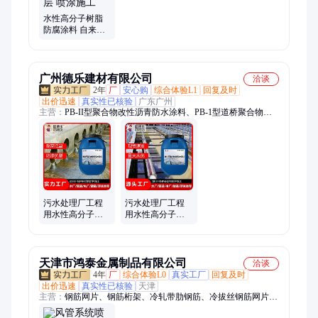
水性高分子树脂
防腐涂料 自来水
厂处理水池专用
防腐层 喷涂施工
广州德乐建材有限公司
洽谈
2年
厂
安心购
综合体验L1
回复及时
出价迅速
真实性已核验
广东广州
主营：
PB-II型聚合物改性沥青防水涂料、PB-1型道桥聚合物改
性沥青防水涂料、反射隔热防水涂料、水性高分子防腐涂料、高
聚物改性沥青防水涂料、水性沥青基防水涂料、防水涂料、路桥
防水、JS防水
污水处理厂工程
污水处理厂工程
用水性高分子防
用水性高分子防
腐涂料 环氧树脂
腐涂料 环氧树脂
快干型 喷涂施工
快干型 喷涂施工
天津市鸿泰金属制品有限公司
洽谈
4年
厂
综合体验L0
真实工厂
回复及时
出价迅速
真实性已核验
天津
主营：
钢筋网片、钢筋桁架、冷轧带肋钢筋、冷拔丝钢筋网片、
边坡钢筋网片、工地钢筋网片、建筑钢筋网片、煤矿用钢筋网