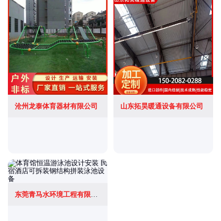
沧州龙泰体育器材有限公司
山东拓昊暖通设备有限公司
东莞青马水环境工程有限公司