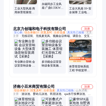
永磁同步工业风
扇 广鼎0.35KW
工业大型风扇 商
工业大风扇 10+安
3.8m 仓储物流风
用体育馆展馆车
全保障 工业电扇
扇 办公区大吊扇
间厂房降温换气
永磁电机免维护
设备屋顶安装吊
广鼎全国安装
扇
北京力创瑞和电子科技有限公司
洽谈
安心购
综合体验L0
回复及时
出价迅速
真实性已核验
北京
主营：
无线话筒、无线麦克风、视频会议终端、调音台、交互白
板、音箱、功放、音频处理器、Bose音响、舒尔话筒、智慧白
板、咪宝扩音机、会议室音响、舞台演出音响
专业舞台音响 会
多功能会议室音
议室音响设备 大
响设备安装施工
体育馆音响系统
型体育场音响安
体育馆灯光音响
工程 学校篮球馆
装调试【采购】
工程【采购】
音响设备厂家 安
装部署方案设计
正品
济南小豆米商贸有限公司
洽谈
综合体验L0
回复及时
出价迅速
真实性已核验
山东济南
主营：
游泳池、婴幼儿泳池、民宿泳池、spa水疗按摩泳池、别
墅泳池、泳池过滤设备、泳池防水胶膜、钢结构泳池、儿童恒温
泳池、婴儿泡泡池、支架游泳池、泳池加热设备、钢结构拼装泳