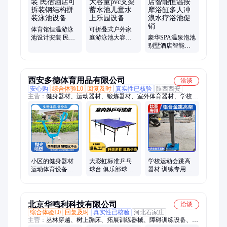
池、装配式泳池、玻璃钢泳池、儿童亚克力泳池、亚克力SPA泳
池、亚克力一体泳池、室内恒温泳池、成人亚克力泳池、可拆装
游泳池、亚克力透明泳池、组装式钢结构泳池、泳池设备厂家、
健身房泳池
体育馆恒温游泳
可折叠式户外家
池设计安装 民宿
庭游泳池大容量
豪华SPA温泉泡池
酒店可拆装钢结
pvc支架蓄水池儿
别墅酒店智能恒
构拼装泳池设备
童水上乐园设备
温按摩浴缸多人
冲浪水疗浴池促
销
西安多德体育用品有限公司
洽谈
安心购
综合体验L0
回复及时
真实性已核验
陕西西安
主营：
健身器材、运动器材、锻炼器材、室外体育器材、学校体
育运动器材、体育锻炼器材、运动器械、钢管支架、公共健身设
施、乒乓球台、塑胶跑道、篮球架、健身路径、三位扭腰器、老
年人象棋、太极按摩器、户外健身路径、双人漫步机、太极揉推
器、铝合金足球门、不锈钢滑梯、单人腹肌板、肋木单杠、单人
健骑机
小区的健身器材
大彩虹标准乒乓
学校运动会跳高
运动体育设备安
球台 俱乐部球馆
器材 训练专用铝
全性高 耐磨耐用
比赛 运动健身 多
合金跳高架 可移
现场安装 多德
德
动 多德
北京华鸣利科技有限公司
洽谈
综合体验L0
回复及时
真实性已核验
河北石家庄
主营：
丛林穿越、树上蹦床、拓展训练器械、障碍训练设备、高