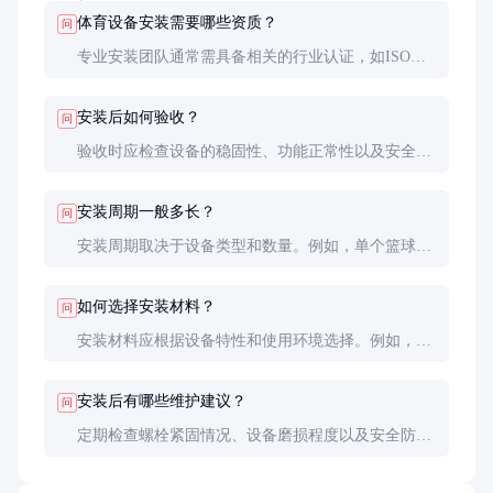
体育设备安装需要哪些资质？
问
专业安装团队通常需具备相关的行业认证，如ISO
9001质量管理体系认证，以及特定设备的安装资质。
此外，安装人员应接受过专业培训，熟悉相关安全标
安装后如何验收？
问
准。
验收时应检查设备的稳固性、功能正常性以及安全防
护措施。可参考相关国家标准或行业标准进行测试，
如篮球架的篮板抗冲击测试、健身器材的负载测试
安装周期一般多长？
问
等。
安装周期取决于设备类型和数量。例如，单个篮球架
的安装可能只需1-2天，而一套完整的健身房设备可
能需要1-2周。复杂项目还需考虑场地准备时间。
如何选择安装材料？
问
安装材料应根据设备特性和使用环境选择。例如，户
外设备应使用防锈材料，如不锈钢螺栓；室内设备则
可选择普通钢材，但需确保符合防火标准。
安装后有哪些维护建议？
问
定期检查螺栓紧固情况、设备磨损程度以及安全防护
措施。建议每季度进行一次全面检查，并记录维护情
况，以便及时发现和解决问题。