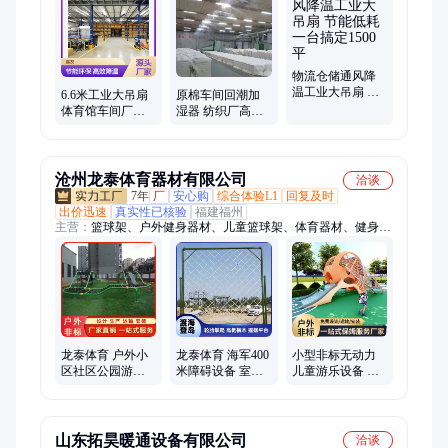
物流仓储通风降
温工业大吊扇 节
6.6米工业大吊扇
原棉车间回潮加
能低耗 一台搞定
体育馆车间厂房
湿器 纺织厂高压
1500平
降温换气设备 屋
微雾加湿系统 自
顶安装
动雾化
沧州龙泰体育器材有限公司
洽谈
7年
厂
安心购
综合体验L1
回复及时
出价迅速
真实性已核验
福建福州
主营：
篮球架、户外健身器材、儿童篮球架、体育器材、健身路
径、移动篮球架、小区健身器材、儿童滑梯、儿童游乐设施、公
园椅、乒乓球台、足球门、公园健身器材、SMC乒乓球台、看台
座椅、塑胶跑道、标准足球门、透气型塑胶跑道、人造草坪、小
区健身路径、智能健身器材、垃圾箱、台球桌、乒乓球桌
龙泰体育 户外小
龙泰体育 海军400
小型非标无动力
区社区公园游乐
米障碍设备 室外
儿童游乐设备 主
设备定做 上门测
登岛渡海障碍 训
题乐园游乐设施
量安装
练场体育器械安
方案设计生产安
装
装
山东拓昊暖通设备有限公司
洽谈