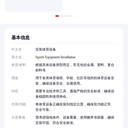
基本信息
中文名
安装体育设备
英文名
Sports Equipment Installation
材质/材料
根据具体设备类型而定，常见包括金属、塑料、复合
材料等
用途
用于各类体育场馆、学校、社区等场所的体育设备安
装，确保设备安全、合规使用。
特性
需要专业技术和工具，遵循严格的安全标准，确保设
备稳固性和使用寿命。
作用/功能
将体育设备正确安装到指定位置，确保其功能正常、
安全可靠。
注意事项
需考虑场地条件、设备重量、使用频率等因素，确保
安装牢固、符合安全标准。