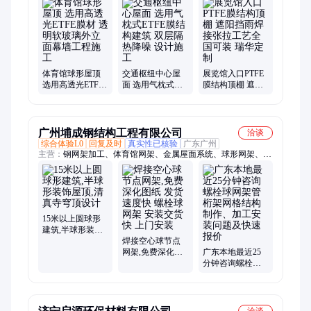
桩雨棚膜结构、织物幕墙、舞台膜结构
体育馆球形屋顶
交通枢纽中心屋
展览馆入口PTFE
选用高透光ETFE
面 选用气枕式
膜结构顶棚 遮阳
膜材 透明软玻璃
ETFE膜结构建筑
挡雨焊接张拉工
外立面幕墙工程
双层隔热降噪 设
艺全国可装 瑞华
施工
计施工
定制
广州埔成钢结构工程有限公司
洽谈
综合体验L0
回复及时
真实性已核验
广东广州
主营：
钢网架加工、体育馆网架、金属屋面系统、球形网架、钢
结构、大跨度玻璃釆光顶、攀岩墙、玻璃幕墙、铝板幕墙、幕墙
工程、埔成网架、网架经验、玻璃雨棚、合金屋面板、玻璃阳光
房、网架帐篷房、干煤棚网架、加油站网架、攀岩比赛策划、工
业厂房网架、电梯井道钢架、粮食仓库网架、展馆网架结构
15米以上圆球形
建筑,半球形装饰
屋顶,清真寺穹顶
焊接空心球节点
设计
网架,免费深化图
广东本地最近25
纸 发货速度快 螺
分钟咨询螺栓球
栓球网架 安装交
网架管桁架网格
货快 上门安装
结构制作、加工
安装问题及快速
报价