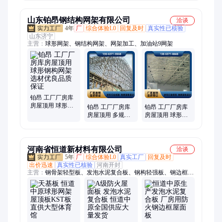
测量施工 浩华
山东铂昂钢结构网架有限公司
洽谈
4年
厂
综合体验L0
回复及时
真实性已核验
山东济宁
主营：
球形网架、钢结构网架、网架加工、加油站9网架
铂昂 工厂厂房库
房屋顶用 球形钢
铂昂 工厂厂房库
铂昂 工厂厂房库
构网架 选材优良
房屋顶用 多规格
房屋顶用 球形钢
品质保证
球形钢构网架 抗
构网架 设计生产
震耐磨免费设计
安装一体化
河南省恒道新材料有限公司
洽谈
5年
厂
综合体验L0
真实工厂
回复及时
出价迅速
真实性已核验
河南开封
主营：
钢骨架轻型板、发泡水泥复合板、钢构轻强板、钢边框保
温隔热轻型板、kst板、泄爆板、预制及拼装式轻型板、膨石板、
泡沫混凝土复合板、网架板、大型屋面板、夹层楼板、栈桥板、
天沟板