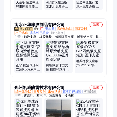
天基板 恒道中原
A级防火屋面板
恒道中原生产发
球形网架屋顶板
发泡水泥复合板
泡水泥复合板 厂
KST板 直供大型
恒道中原全国供
房用防火钢边框
体育馆
应大量发货
屋面板
衡水正华橡胶制品有限公司
洽谈
6年
厂
安心购
综合体验L1
回复及时
出价迅速
真实性已核验
河北衡水
主营：
球饺支座、橡胶垫块、橡胶隔震支座、球形钢支座、抗震
滚轴支座
桥梁橡胶支座板
正华 抗震球形钢
铸钢减震球型支
式GYZ GJZ四氟
支座KLQZ双向滑
座 钢结构球形滑
板支座矩形 圆形
动铰支座幕墙网
动支座QZ1000kn
支座
架屋顶用
正华按图定制
郑州凯威防雷技术有限公司
洽谈
综合体验L0
回复及时
出价迅速
真实性已核验
河南郑州
主营：
避雷针、避雷塔、防雷设备、接地棒