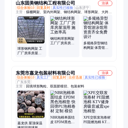
山东固美钢结构工程有限公司
洽谈
综合体验L0
回复及时
真实性已核验
山东济宁
主营：
煤棚网架、室内外网架、钢结构网架、球形网架、大跨度
网架、煤棚加油站罩棚
钢结构球形网架
工厂厂房库房屋
多规格异型钢结
顶用 施工效率高
构网架 体育馆游
球形钢构网架 工
泳馆用 资质齐全
厂厂房库房屋顶
免费设计
用 资质齐全免费
设计
东莞市嘉龙包装材料有限公司
洽谈
综合体验L0
真实工厂
回复及时
出价迅速
真实性已核验
广东东莞
主营：
回填球形陶粒、双面胶模切、包装材料
NBR泡棉单面结
XPE交联发泡卷材
皮 EPDM黑色泡
PE阻燃泡棉 KTV
嘉龙供 屋顶保温
棉垫 快回弹PU泡
健身房吸音减震
建筑回填球形陶