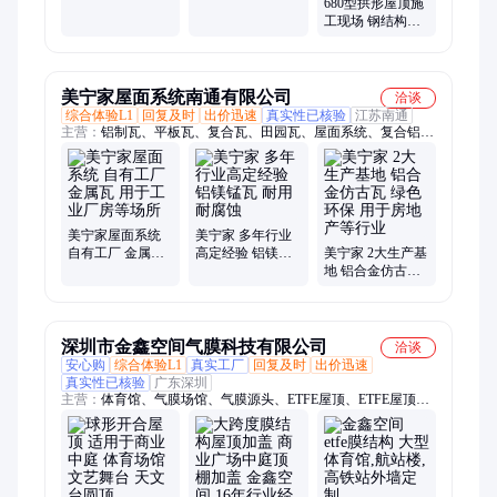
680型拱形屋顶施
型
型
工现场 钢结构屋
盖 彩涂板压制成
型
美宁家屋面系统南通有限公司
洽谈
综合体验L1
回复及时
出价迅速
真实性已核验
江苏南通
主营：
铝制瓦、平板瓦、复合瓦、田园瓦、屋面系统、复合铝
瓦、铝镁锰瓦、金属仿古瓦、复合金属瓦、混凝土屋面瓦、铝合
金仿古瓦
美宁家屋面系统
美宁家 多年行业
自有工厂 金属瓦
高定经验 铝镁锰
美宁家 2大生产基
用于工业厂房等
瓦 耐用 耐腐蚀
地 铝合金仿古瓦
场所
绿色环保 用于房
地产等行业
深圳市金鑫空间气膜科技有限公司
洽谈
安心购
综合体验L1
真实工厂
回复及时
出价迅速
真实性已核验
广东深圳
主营：
体育馆、气膜场馆、气膜源头、ETFE屋顶、ETFE屋顶幕
墙、电动开合屋顶、开合遮阳屋顶、空间气膜、篮球气膜馆、充
气膜结构、楼顶气膜馆、气膜篮球馆、气膜游泳馆、空间膜结
构、定制膜结构、篮球羽毛球、智能运动馆、智能恒温球场、恒
温恒湿气膜、空间充气膜定制、羽毛球馆气膜馆、电动遮阳伞、