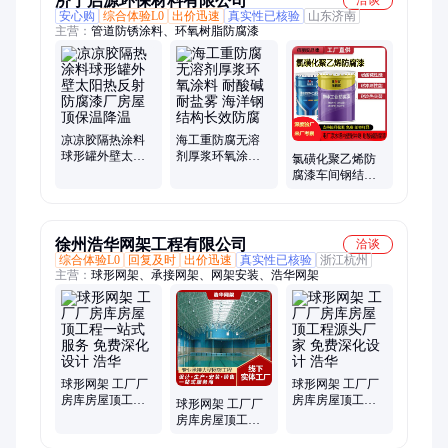
济宁启源环保材料有限公司
洽谈
安心购
综合体验L0
出价迅速
真实性已核验
山东济南
主营：
管道防锈涂料、环氧树脂防腐漆
凉凉胶隔热涂料
海工重防腐无溶
球形罐外壁太阳
剂厚浆环氧涂料
氯磺化聚乙烯防
热反射防腐漆厂
耐酸碱耐盐雾 海
腐漆车间钢结构
房屋顶保温降温
洋钢结构长效防
网架耐酸碱防锈
腐
漆化工厂设备耐
侵蚀
徐州浩华网架工程有限公司
洽谈
综合体验L0
回复及时
出价迅速
真实性已核验
浙江杭州
主营：
球形网架、承接网架、网架安装、浩华网架
球形网架 工厂厂
球形网架 工厂厂
房库房屋顶工程
房库房屋顶工程
球形网架 工厂厂
一站式服务 免费
源头厂家 免费深
房库房屋顶工程
深化设计 浩华
化设计 浩华
一站式服务 上门