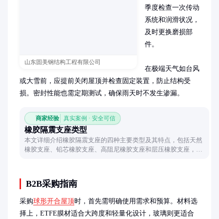
季度检查一次传动
系统和润滑状况，
及时更换磨损部
件。

山东固美钢结构工程有限公司
在极端天气如台风
或大雪前，应提前关闭屋顶并检查固定装置，防止结构受
损。密封性能也需定期测试，确保雨天时不发生渗漏。
商家经验
真实案例 · 安全可信
橡胶隔震支座类型
本文详细介绍橡胶隔震支座的四种主要类型及其特点，包括天然
橡胶支座、铅芯橡胶支座、高阻尼橡胶支座和层压橡胶支座，帮
助读者了解不同支座的应用场景和性能差异。
B2B采购指南
采购
球形开合屋顶
时，首先需明确使用需求和预算。材料选
择上，ETFE膜材适合大跨度和轻量化设计，玻璃则更适合