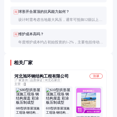
封系统。定期检查和维护密封部件，防止老化或损坏
导致渗漏。
球形开合屋顶的抗风能力如何？
问
设计时需考虑当地最大风压，通常可抵御12级以上台
风。结构计算和风洞测试是确保抗风能力的关键步
骤。
维护成本高吗？
问
年度维护成本约占初始投资的1-2%，主要包括传动系
统润滑、密封检查和结构件防腐处理。定期维护可显
著延长使用寿命。
相关厂家
河北旭环钢结构工程有限公司
洽谈
厂家直供
品质保证
河北石家庄
主营：
[]
680型拱形屋顶施
610型拱形屋顶施
工现场 钢结构屋
工现场 钢结构屋
盖 彩涂板压制成
盖 彩涂板压制成