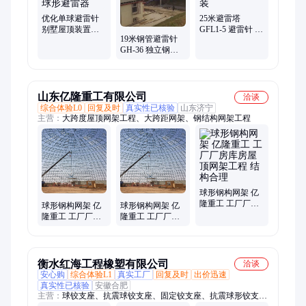
优化单球避雷针
25米避雷塔
别墅屋顶装置接
GFL1-5 避雷针 钢
19米钢管避雷针
闪器 自建宅304不
结构接闪杆塔 生
GH-36 独立钢管
锈钢球形避雷器
产销售安装
杆接闪杆 建筑物
防雷设备 凯威防
雷
山东亿隆重工有限公司
洽谈
综合体验L0
回复及时
真实性已核验
山东济宁
主营：
大跨度屋顶网架工程、大跨距网架、钢结构网架工程
球形钢构网架 亿
隆重工 工厂厂房
球形钢构网架 亿
球形钢构网架 亿
库房屋顶网架工
隆重工 工厂厂房
隆重工 工厂厂房
程 结构合理
库房屋顶网架工
库房屋顶网架工
程 整体结构性强
程 施工效率高
衡水红海工程橡塑有限公司
洽谈
安心购
综合体验L1
真实工厂
回复及时
出价迅速
真实性已核验
安徽合肥
主营：
球铰支座、抗震球铰支座、固定铰支座、抗震球形铰支