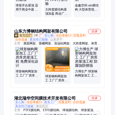
织物幕墙、户外巨型遮阳伞
球形开合屋顶 适
金鑫空间 etfe膜结
用于商业中庭 体
大跨度膜结构屋
构 大型体育馆,航
育场馆 文艺舞台
顶加盖 商业广场
站楼,高铁站外墙
天文台圆顶
中庭顶棚加盖 金
定制
鑫空间 16年行业
经验
山东力博钢结构网架有限公司
洽谈
2年
厂
安心购
综合体验L0
回复及时
出价迅速
真实性已核验
山东济宁
主营：
屋面网架、煤棚网架、加油站网架、大跨度网架、体育馆
网架
球形钢构网架加
力博生产 球形钢
工 工厂厂房库房
构网架加工 工厂
球形钢构网架加
屋顶工程 免费深
厂房库房屋顶工
工 工厂厂房库房
化设计
程 防腐蚀防锈蚀
屋顶工程 抗震耐
磨免费设计
湖北瑞华空间膜技术开发有限公司
洽谈
安心购
综合体验L0
真实工厂
回复及时
出价迅速
真实性已核验
湖北武汉
主营：
PTFE膜结构、ETFE膜结构、球场膜结构、球形屋顶、停
车棚膜结构、体育场馆膜结构、看台膜结构、景观膜结构、充电