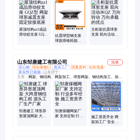
座、GQZ球形支座、GPZ球形支座、双向滑动支座、双向滑动铰
支座、抗震球型钢支座、固定球铰支座、连廊支座、弹性球铰支
座、隔震支座、网架橡胶支座、双向滑动弹性支座、球型钢支
座、橡胶支座、桥梁支座、652型止水带、橡胶止水带、钢边止
水带、滑动铰支座、成品滑动铰支座、钢结构支座、网架支座
屋顶结构zz1成品
主桁架抗震球形
滑动铰支座 GQZ
支座 双向活动
抗震球型钢支座
型 网架球形减震
JKQZ 万向转动
球面滑移耗能减
支座 固定铰接底
万向承载的优点
震，万向转动释
座
放多维结构变形
山东邹唐建工有限公司
洽谈
安心购
综合体验L1
真实工厂
回复及时
出价迅速
真实性已核验
山东济宁
主营：
网架、钢结构、网架加工、球形网架、钢结构加工、加油
站网架、煤棚网架、体育馆网架、钢结构网架、收费站网架、储
煤棚网架、看台网架、网架厂家、钢结构厂家、球网架、螺栓球
网架、焊接球网架、焊接球加工、螺栓球加工、钢结构网架加工
制作安装、螺栓球
邹唐建工 球形异
邹唐煤棚网架厂
形屋顶网架 大跨
家 支持定制 行业
施工资质齐全 网
度钢结构工程 源
多年经验 施工资
架加工厂 安全性
头工厂生产厂家
质齐全
高质量好 车站候
车室 发货及时