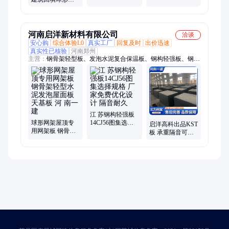
棉卷材 定制 模切
xpe泡棉垫
粒 抗冻性好 品质
可靠规格全
河南启洋新材料有限公司
洽谈
安心购
综合体验L0
真实工厂
回复及时
出价迅速
真实性已核验
河南郑州
主营：
钢骨架轻型板、发泡水泥复合保温板、钢构轻强板、钢边
框保温隔热轻型板、kst板、预制式及拼装轻型板、天基板、太空
板、栈桥板、loft夹层板、钢骨架大型屋面板、钢骨架轻型屋面
板、网架板、泡沫混凝土泄爆墙板、泡沫混凝土泄爆屋面板、膨
石轻型泄爆墙、膨石轻型泄爆屋面、膨石板
江 苏钢构轻强板
球形网架屋顶专
14CJ56图集选择
启洋高科出品KST
用网架板 钢骨架
规格 厂家免费优
板 承重隔音可定
轻型水泥发泡屋
化设计 隔音耐久
制 坚实耐用 抗震
面板 天基板 河 南
承重 服务周全
一建