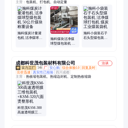
主营：
包装机、打包机、自动定量
瀚科煤炭计量灌
瀚科小袋装石子
包机 洁净煤球型
石头型煤包装机
瀚科煤块洁净煤
煤包装机 50公斤
洁净煤球打包机
球型煤包装机 原
煤块称重设备
煤炭工业煤装袋
煤异形块状石打
机
包机 大沙黄沙装
袋机
成都科世茂包装材料有限公司
洽谈
5年
厂
安心购
综合体验L0
回复及时
出价迅速
真实性已核验
四川成都
主营：
热收缩包装机、热缩边封机、定制热收缩袋
科世茂KSM-300
高速透明膜三维
包装机+KSM-320
六面烫整形机