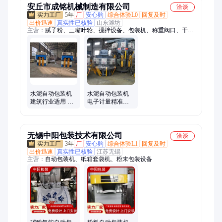
安丘市成铭机械制造有限公司
洽谈
5年
厂
安心购
综合体验L0
回复及时
出价迅速
真实性已核验
山东潍坊
主营：
腻子粉、三嘴叶轮、搅拌设备、包装机、称重阀口、干粉
砂浆搅拌、砂浆成套搅拌
水泥自动包装机
水泥自动包装机
建筑行业适用 提
电子计量精准装
高工作效率 多年
袋 维修简单 支持
经验 成铭
定制 成铭供应
无锡中阳包装技术有限公司
洽谈
3年
厂
安心购
综合体验L1
回复及时
出价迅速
真实性已核验
江苏无锡
主营：
自动包装机、纸箱套袋机、粉末包装设备