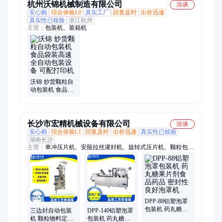
杭州沃锦机械制造有限公司
洽谈
安心购
综合体验L0
真实工厂
回复及时
出价迅速
真实性已核验
浙江杭州
主营：
包装机、装箱机
沃锦 炒货颗粒自
动包装机 食品袋
装高速全自动包
装设备 可配打印
机
长沙市宏精机械设备有限公司
洽谈
安心购
综合体验L1
回复及时
出价迅速
真实性已核验
湖南长沙
主营：
单冲压片机、安瓿拉丝灌封机、旋转式压片机、颗粒包装
机、全自动中药制丸机、中药材粉碎机、三维运动混合机、包衣
机糖衣机、滴丸机、全自动胶囊填充机、口服液灌封机、轧盖
机、搓盖机、粉碎机、切片机、浓缩提取机
DPP-88铝塑泡罩
包装机 药丸糖果
三边封自动包装
DPP-140铝塑泡罩
片剂食品药品 密
机 颗粒物料定量
包装机 药丸糖果