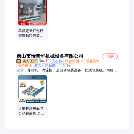
废水回收机、挤压制粒机、粉碎机筛板、污水处理设备、煤棒
机、制棒机、粉碎机锤头、破碎机锤头、破碎机衬板、高锰钢锤
头、耐磨锤头、高铬合金锤头、破碎机筛板、制砂机锤头
羊粪定量打包秤
型煤颗粒包装机
有机肥双斗计量
包装 生产设备
佛山市瑞普华机械设备有限公司
洽谈
5年
厂
安心购
综合体验L0
回复及时
出价迅速
真实性已核验
广东佛山
主营：
开箱机、码垛机、全自动包装设备、枕式包装机、伺服包
装机、往复式包装机、全自动包装机、食品包装机、全自动包装
机厂家、薯片包装机、糕点包装机、蛋糕包装机、下走膜伺服包
装机、往复式枕式包装机、码垛机器人、食品理料线、自动装箱
码垛机、自动理料线、机械手码垛机、自动装托理料线、下沉式
自动理料线、可计数自动理料线、整列式自动理料线、全自动化
机械手、全自动包装封箱机
汉堡包炸鸡面包
自动包装机 全自
动包装线 专属售
后服务 称重计量