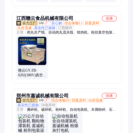
封性良好泡罩机
分装机 BZJ-A型
胶囊片剂 食品药
制药食品封口设
品泡壳封口机
备
江西赣云食品机械有限公司
洽谈
6年
厂
安心购
综合体验L1
回复及时
出价迅速
真实性已核验
江西赣州
主营：
肉丸生产线、自动肉丸流水线、绞肉机、粉丝真空包装
机、鱼肉采肉机、切肉机、净菜加工流水线、切菜机、冻肉冻骨
切块机、锯骨机、蔬菜清洗机、脱皮去皮机、中央厨房设备
赣云GY-ZB-
6202(380V)真空包
装机河粉打包专
用
郑州市嘉诚机械有限公司
洽谈
6年
厂
综合体验L0
回复及时
出价迅速
真实性已核验
河南郑州
主营：
撕碎机、破碎机、粉碎机、自动包装机、木屑粉碎、石英
石制砂机、河卵石制砂机、鹅卵石制砂机、冰箱外壳撕碎、生物
质颗粒机、木炭机、光伏板拆框机、光伏板分离机、光伏板粉碎
机、太阳能板拆框机、光伏板分解机