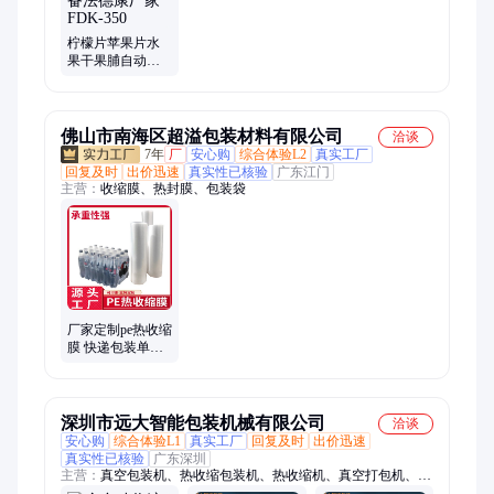
枕式包装机、给袋式包装机、异型袋包装机、量杯包装机、链斗
包装机
柠檬片苹果片水
果干果脯自动包
装机设备法德康
厂家FDK-350
佛山市南海区超溢包装材料有限公司
洽谈
7年
厂
安心购
综合体验L2
真实工厂
回复及时
出价迅速
真实性已核验
广东江门
主营：
收缩膜、热封膜、包装袋
厂家定制pe热收缩
膜 快递包装单张
两头通卷膜自动
包装机专用连卷
膜
深圳市远大智能包装机械有限公司
洽谈
安心购
综合体验L1
真实工厂
回复及时
出价迅速
真实性已核验
广东深圳
主营：
真空包装机、热收缩包装机、热收缩机、真空打包机、真