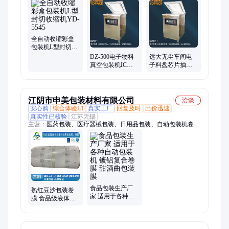
空封口机
全自动收缩彩盒
包装机L型封切收
缩机YD-5545
DZ-500电子物料
远大无尘车间电
真空包装机IC芯
子料盘芯片抽真
片真空打包机
空包装机真空封
口机
江阴市申美包装材料有限公司
洽谈
安心购
综合体验L1
真实工厂
回复及时
出价迅速
真实性已核验
江苏无锡
主营：
医药包装、医疗器械包装、日用品包装、自动包装机卷
膜、工业包装
食品包装生产厂
熟红豆沙包装卷
家 适用于各种自
膜 食品级液体包
动包装机 镀铝复
装复合卷膜 自动
合卷膜 甜酒曲包
包装机卷膜
装膜