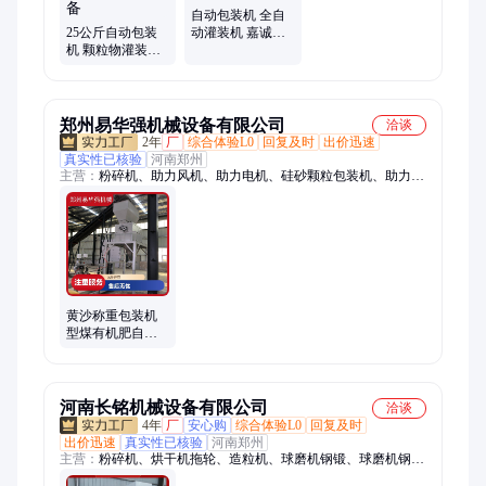
自动包装机 全自
25公斤自动包装
动灌装机 嘉诚机
机 颗粒物灌装机
械 粉煤灰打包机
嘉诚机械 粉剂包
装设备
郑州易华强机械设备有限公司
洽谈
2年
厂
综合体验L0
回复及时
出价迅速
真实性已核验
河南郑州
主营：
粉碎机、助力风机、助力电机、硅砂颗粒包装机、助力管
道、圆盘造粒机、滚筒烘干机、滚筒冷却机、挤压造粒机
黄沙称重包装机
型煤有机肥自动
装袋机 融雪剂计
量包装称 灌装机
河南长铭机械设备有限公司
洽谈
4年
厂
安心购
综合体验L0
回复及时
出价迅速
真实性已核验
河南郑州
主营：
粉碎机、烘干机拖轮、造粒机、球磨机钢锻、球磨机钢
球、球磨机衬板、打散机、烘干机托辊、粉土机、制砂机衬板、