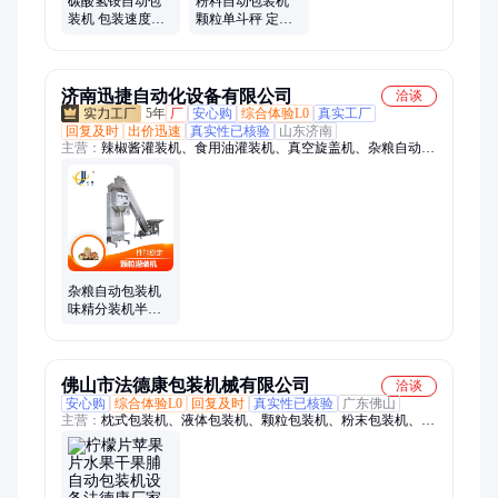
碳酸氢铵自动包
粉料自动包装机
装机 包装速度可
颗粒单斗秤 定量
调 适用于多种粉
打包机包装称 化
粒料
工全自动包装秤
济南迅捷自动化设备有限公司
洽谈
5年
厂
安心购
综合体验L0
真实工厂
回复及时
出价迅速
真实性已核验
山东济南
主营：
辣椒酱灌装机、食用油灌装机、真空旋盖机、杂粮自动包
装机、液体灌装机、食用油灌装线、酱料灌装线
杂粮自动包装机
味精分装机半自
动颗粒包装设备
速度快
佛山市法德康包装机械有限公司
洽谈
安心购
综合体验L0
回复及时
真实性已核验
广东佛山
主营：
枕式包装机、液体包装机、颗粒包装机、粉末包装机、酱
料包装机、食品包装机、五金包装机、称重包装机、定量包装
机、组合秤包装机、螺丝包装机、点数包装机、全自动包装机、
多头称包装机、上走膜枕式包装机、下走膜枕式包装机、三伺服