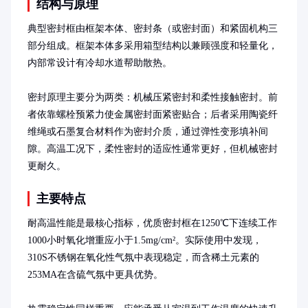
结构与原理
典型密封框由框架本体、密封条（或密封面）和紧固机构三
部分组成。框架本体多采用箱型结构以兼顾强度和轻量化，
内部常设计有冷却水道帮助散热。

密封原理主要分为两类：机械压紧密封和柔性接触密封。前
者依靠螺栓预紧力使金属密封面紧密贴合；后者采用陶瓷纤
维绳或石墨复合材料作为密封介质，通过弹性变形填补间
隙。高温工况下，柔性密封的适应性通常更好，但机械密封
更耐久。
主要特点
耐高温性能是最核心指标，优质密封框在1250℃下连续工作
1000小时氧化增重应小于1.5mg/cm²。实际使用中发现，
310S不锈钢在氧化性气氛中表现稳定，而含稀土元素的
253MA在含硫气氛中更具优势。
