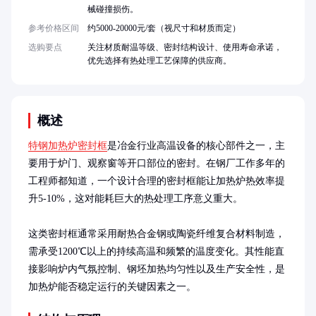
械碰撞损伤。
参考价格区间
约5000-20000元/套（视尺寸和材质而定）
选购要点
关注材质耐温等级、密封结构设计、使用寿命承诺，
优先选择有热处理工艺保障的供应商。
概述
特钢加热炉密封框
是冶金行业高温设备的核心部件之一，主
要用于炉门、观察窗等开口部位的密封。在钢厂工作多年的
工程师都知道，一个设计合理的密封框能让加热炉热效率提
升5-10%，这对能耗巨大的热处理工序意义重大。

这类密封框通常采用耐热合金钢或陶瓷纤维复合材料制造，
需承受1200℃以上的持续高温和频繁的温度变化。其性能直
接影响炉内气氛控制、钢坯加热均匀性以及生产安全性，是
加热炉能否稳定运行的关键因素之一。