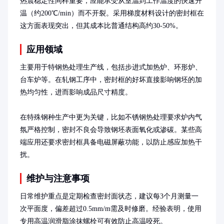
热震稳定性同样重要，应能承受从室温到工作温度的快速升
温（约200℃/min）而不开裂。采用梯度材料设计的密封框在
这方面表现突出，但其成本比普通结构高约30-50%。
应用领域
主要用于特钢热处理生产线，包括步进式加热炉、环形炉、
台车炉等。在轧钢工序中，密封框的好坏直接影响钢坯的加
热均匀性，进而影响成品尺寸精度。

在特殊钢种生产中更为关键，比如不锈钢热处理要求炉内气
氛严格控制，密封不良会导致钢坯表面氧化或渗碳。某些高
端应用还要求密封框具备电磁屏蔽功能，以防止感应加热干
扰。
维护与注意事项
日常维护重点是定期检查密封面状态，建议每3个月测量一
次平面度，偏差超过0.5mm/m需及时修磨。经验表明，使用
专用高温润滑脂涂抹螺栓可有效防止高温咬死。
