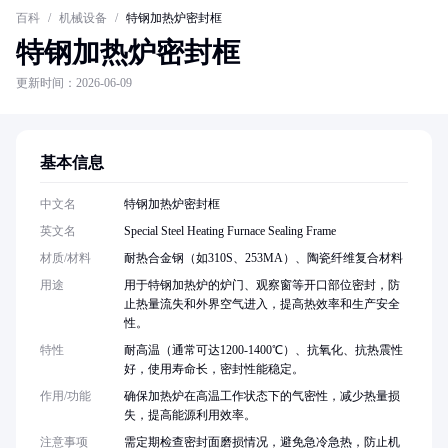
百科
/
机械设备
/
特钢加热炉密封框
特钢加热炉密封框
更新时间：2026-06-09
基本信息
中文名
特钢加热炉密封框
英文名
Special Steel Heating Furnace Sealing Frame
材质/材料
耐热合金钢（如310S、253MA）、陶瓷纤维复合材料
用途
用于特钢加热炉的炉门、观察窗等开口部位密封，防
止热量流失和外界空气进入，提高热效率和生产安全
性。
特性
耐高温（通常可达1200-1400℃）、抗氧化、抗热震性
好，使用寿命长，密封性能稳定。
作用/功能
确保加热炉在高温工作状态下的气密性，减少热量损
失，提高能源利用效率。
注意事项
需定期检查密封面磨损情况，避免急冷急热，防止机