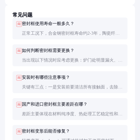
常见问题
密封框使用寿命一般多久？
问
正常工况下，合金钢密封框寿命约2-3年，陶瓷纤维
复合材料的约1-1.5年。实际寿命受使用温度、热循环
次数和维护水平影响很大，有些工况可能仅用半年就
如何判断密封框需要更换？
问
需更换。
当出现以下情况时应考虑更换：炉门处明显漏火、炉
压维持困难、密封面有贯穿性裂纹或变形超过2mm、
螺栓孔螺纹损坏超过30%。定期用红外热像仪检测边
安装时有哪些注意事项？
问
框温度分布也是有效的预防性维护手段。
关键有三点：一是安装前要清洁所有接触面，去除氧
化皮；二是螺栓要按对角线顺序逐步紧固，扭矩要均
匀；三是首次升温要按工艺曲线缓慢加热，使各部件
国产和进口密封框主要差距在哪？
问
热膨胀协调。安装不当是导致早期失效的常见原因。
差距主要体现在材料纯净度、热处理工艺稳定性和细
节设计上。进口产品在极端工况下表现更可靠，但近
年国产优质产品在常规应用已接近进口水平，而价格
密封框变形后能否修复？
问
仅为进口的1/2到1/3，性价比优势明显。