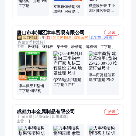
钢结构厂房用H钢
工字钢
双壁波纹管 工业
立丰镀锌槽钢 钢
400*200*8*13 大
园区排污管网建
结构厂房横梁支
型建筑主梁支撑
设用 DN600×8m
撑构件 房屋基建
结构钢材
厂区污水收集输
加固立柱施工用
送用
16#
唐山市丰润区津丰贸易有限公司
洽谈
7年
档
综合体验L0
回复及时
真实性已核验
内蒙古呼和浩特
主营：
热镀锌、镀锌板、架子管、轻槽钢、薄槽钢、工字钢、钢
板桩、薄角钢、美标槽钢、欧标槽钢、镀锌花纹板
津丰商贸 建筑幕
Q235B热轧H型钢
墙用T型钢 25×25
工字钢生产厂家
30×30 按需订做尺
津丰供应 H型钢
加快工程建设
寸
工字钢 钢结构用
25#A 地基处理 尺
耐低温耐磨损 规
寸
格多样
成都力丰金属制品有限公司
洽谈
厂家直供
品质保证
四川成都
主营：
[]