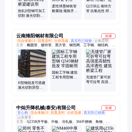
柔性球墨铸铁管
Q235B云 南锌方
热轧H型钢可加工
耐腐蚀 规格齐全
管 抗氧化性 焊接
切割 激光切割异
给水自来水管专
性优 重量轻 用途
型加工 钢结构工
用
广泛
程桥梁建设用
云南烽阳钢材有限公司
洽谈
综合体验L0
回复及时
出价迅速
真实性已核验
云南昆明
主营：
椭圆管、镀锌管、黑方管、钢笆网、工字钢、钢结构、彩
钢卷、彩钢瓦、螺纹钢、钢板网、脚手架、无缝管、冷拔丝、方
矩管、声测管、小方管、大棚管、铝板材、圆形管、釉面瓦、螺
旋管、装饰瓦、隔热瓦、铝合金、焊接管
国标工字钢 建筑
工程专用型钢
无缝管厂家可折
Q345钢材批发 牢
弯可拉弯 高强度
H型钢批发可搭建
固耐用
高韧性高淬透性
激光切割异型加
建筑桥梁工程
工 钢结构工程桥
梁建设用
中灿升降机械(泰安)有限公司
洽谈
安心购
综合体验L0
回复及时
出价迅速
真实性已核验
山东泰安
主营：
Q235B开平板、中板、冷轧板、304不锈钢、角钢、
Q355B槽钢、700L汽车大梁钢、螺纹钢、圆钢、不锈钢管、H型