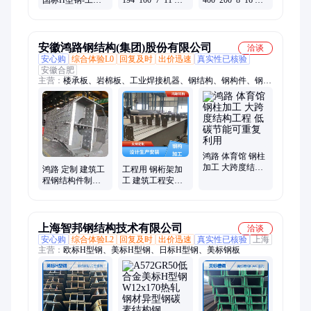
钢 焊接异型
型-热轧H-工字钢
做生产异型C 钢结
250*160*8*12 H
钢结构H
构Z 吊镀锌U 钢材
钢
安徽鸿路钢结构(集团)股份有限公司
洽谈
安心购
综合体验L0
回复及时
出价迅速
真实性已核验
安徽合肥
主营：
楼承板、岩棉板、工业焊接机器、钢结构、钢构件、钢构
厂房、钢构加工、钢筋桁架楼承板、钢结构加工、檩条
鸿路 体育馆 钢柱
加工 大跨度结构
鸿路 定制 建筑工
工程用 钢桁架加
工程 低碳节能可
程钢结构件制作
工 建筑工程安装
重复利用
H型钢异型件加工
设计生产施工一
体化 鸿路
上海智邦钢结构技术有限公司
洽谈
安心购
综合体验L2
回复及时
出价迅速
真实性已核验
上海
主营：
欧标H型钢、美标H型钢、日标H型钢、美标钢板