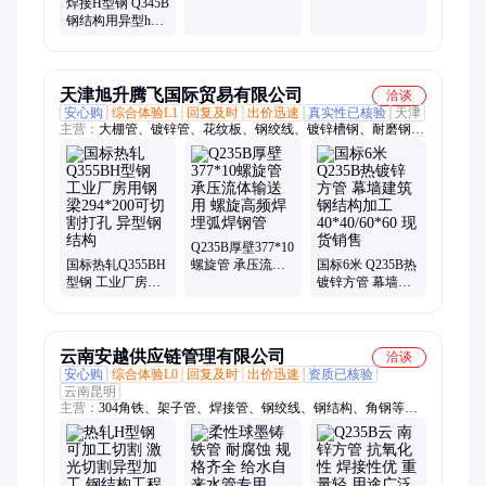
焊接H型钢 Q345B
钢管
钢结构用异型h型
钢 高频焊 埋弧焊
可镀锌喷漆
天津旭升腾飞国际贸易有限公司
洽谈
安心购
综合体验L1
回复及时
出价迅速
真实性已核验
天津
主营：
大棚管、镀锌管、花纹板、钢绞线、镀锌槽钢、耐磨钢
板、镀锌角钢、热轧角钢、热轧h型钢、焊接h型钢、不等边角
钢、矩形管、非标定尺、镀锌方管、无缝方管
Q235B厚壁377*10
国标热轧Q355BH
螺旋管 承压流体
国标6米 Q235B热
型钢 工业厂房用
输送用 螺旋高频
镀锌方管 幕墙建
钢梁294*200可切
焊埋弧焊钢管
筑钢结构加工
割打孔 异型钢结
40*40/60*60 现货
构
销售
云南安越供应链管理有限公司
洽谈
安心购
综合体验L0
回复及时
出价迅速
资质已核验
云南昆明
主营：
304角铁、架子管、焊接管、钢绞线、钢结构、角钢等
边、镀锌扁钢、镀锌钢管、扁钢扁条、冷拉扁钢、槽钢钢材、焊
接钢管、镀锌槽钢、角钢镀锌、无缝钢管、格栅板、镀锌管、焊
管定制、玻璃幕墙、建筑幕墙、保障镀锌、库存充足、直缝焊
管、镀锌扁铁、切割建筑