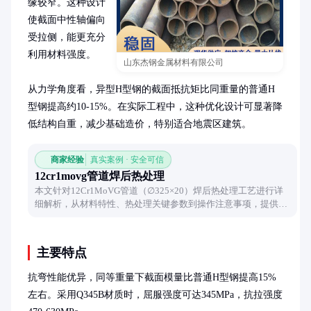
缘较窄。这种设计
使截面中性轴偏向
受拉侧，能更充分
利用材料强度。

山东杰钢金属材料有限公司
从力学角度看，异型H型钢的截面抵抗矩比同重量的普通H
型钢提高约10-15%。在实际工程中，这种优化设计可显著降
低结构自重，减少基础造价，特别适合地震区建筑。
商家经验
真实案例 · 安全可信
12cr1movg管道焊后热处理
本文针对12Cr1MoVG管道（∅325×20）焊后热处理工艺进行详
细解析，从材料特性、热处理关键参数到操作注意事项，提供实
用指导。
主要特点
抗弯性能优异，同等重量下截面模量比普通H型钢提高15%
左右。采用Q345B材质时，屈服强度可达345MPa，抗拉强度