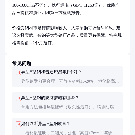
100-1000mm不等）、执行标准（GB/T 11263等）。优质产
品应提供材质证明和第三方检测报告。

价格受钢材市场行情影响较大，大宗采购可议价5-10%。建
议选择宝武、鞍钢等大型钢厂产品，质量更有保障。特殊规
格需提前1-2个月预订。
常见问题
异型H型钢和普通H型钢哪个好？
问
异型钢受力更合理，可节省材料15-20%，但价格高5-
8%。重载大跨度结构首选异型，普通结构可用标准
型。
异型H型钢的防腐措施有哪些？
问
常用方法包括热浸镀锌（耐久性最好）、喷涂防腐涂
料（成本低）、防火涂料（满足耐火要求）等。
如何判断异型H型钢质量？
问
一看材质证明，二测尺寸公差（高度±2mm，翼缘宽