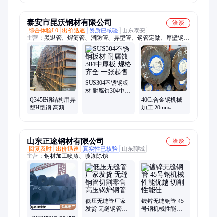
重用埋弧焊h型钢
钢铁
泰安市昆沃钢材有限公司
洽谈
综合体验L0
出价迅速
资质已核验
山东泰安
主营：
黑退管、焊筋管、消防管、异型管、钢管定做、厚壁钢
管、焊接钢管、大口径钢管、输送用焊管、热轧管、直缝管、镀
锌管、电线套管、冷轧焊管、高频焊管、圆管定做、光亮焊管、
直缝焊管、焊接圆管、48*3.0焊管、精密光亮管、大口径圆管、
热镀锌圆管、195家具圆管、螺旋焊接管
SUS304不锈钢板
材 耐腐蚀304中厚
板 规格齐全 一张
Q345B钢结构用异
40Cr合金钢机械
起售
型H型钢 高频焊
加工 20mm-
埋弧焊可镀锌喷
400mm直径圆钢
漆加工
锯床切割定尺
山东正途钢材有限公司
洽谈
回复及时
出价迅速
真实性已核验
山东聊城
主营：
钢材加工喷漆、喷漆除锈
低压无缝管厂家
镀锌无缝钢管 45
发货 无缝钢管切
号钢机械性能优
割零售 高压锅炉
越 切削性能佳