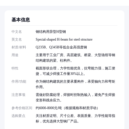
基本信息
中文名
钢结构用异型H型钢
英文名
Special-shaped H-beam for steel structure
材质/材料
Q235B、Q345B等低合金高强度钢
用途
主要用于工业厂房、高层建筑、桥梁、大型场馆等钢
结构建筑的梁、柱构件。
特性
截面形状合理，力学性能优良，抗弯能力强，施工便
捷，可减少焊接工作量30%以上。
作用/功能
作为钢结构建筑的主要承重构件，承受轴向力和弯矩
作用。
注意事项
需做好防腐处理，焊接时控制热输入，避免产生焊接
变形和残余应力。
参考价格区间
约6000-8000元/吨（根据规格和材质浮动）
选购要点
关注材质证明、尺寸公差、表面质量、力学性能等指
标，优先选择大型钢厂产品。