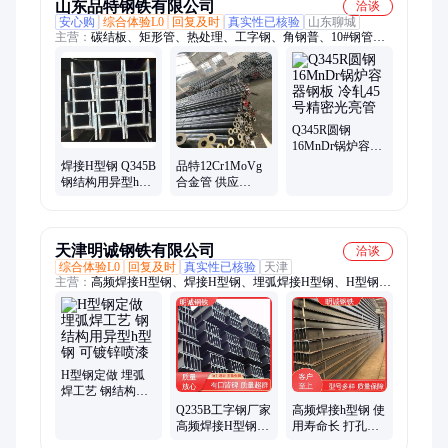
山东品特钢铁有限公司
洽谈
安心购
综合体验L0
回复及时
真实性已核验
山东聊城
主营：
碳结板、矩形管、热处理、工字钢、角钢普、10#钢管、
18#角钢、45#圆钢、锰槽钢、35#钢管、20#厚壁、低合金、耐候
板、146外径、12cr1movg、无缝管、排水管、方矩管、耐磨板、
厚壁管、板零割、球墨管、中厚板、316方管、热轧管
Q345R圆钢
16MnDr锅炉容器
钢板 冷轧45号精
焊接H型钢 Q345B
品特12Cr1MoVg
密光亮管
钢结构用异型h型
合金管 供应
钢 高频焊 埋弧焊
42crmo热轧无缝
可镀锌喷漆
管 冷拔空心管
天津明诚钢铁有限公司
洽谈
综合体验L0
回复及时
真实性已核验
天津
主营：
高频焊接H型钢、焊接H型钢、埋弧焊接H型钢、H型钢、
焊接工字钢、高频焊接h型钢、h型钢、Q235B焊接H型钢、
Q355B焊接H型钢、高频焊H型钢、高频焊檩条
H型钢定做 埋弧
焊工艺 钢结构用
异型h型钢 可镀锌
Q235B工字钢厂家
高频焊接h型钢 使
喷漆
高频焊接H型钢
用寿命长 打孔焊
建筑工程厂房承
板切边加工 明诚