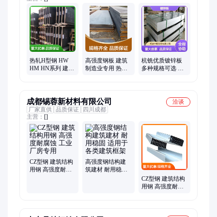
热轧H型钢 HW
高强度钢板 建筑
杭铣优质镀锌板
HM HN系列 建筑
制造业专用 热轧
多种规格可选 支
结构钢材 工业承
冷轧多种规格
持加工定制服务
重支架
成都锡蓉新材料有限公司
洽谈
厂家直供
品质保证
四川成都
主营：
[]
CZ型钢 建筑结构
高强度钢结构建
用钢 高强度耐腐
筑建材 耐用稳固
蚀 工业厂房专用
适用于各类建筑
CZ型钢 建筑结构
框架
用钢 高强度耐腐
蚀 工业厂房专用