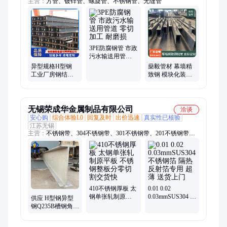
主营：
方管、镀锌管、螺旋管、不锈钢管、无缝管
3PE防腐钢管 市政
污水输送用管道
零切加工 耐磨损
异型规格H型钢
燊毅管材 幕墙精
工业厂房钢结构
致钢 模块化装配
搭建 新标
工程建筑用 源头
300*150*6.5*9(3-
工厂直营
6) 燊毅
无锡荣成华金属制品有限公司
洽谈
安心购
综合体验L0
回复及时
出价迅速
真实性已核验
江苏无锡
主营：
不锈钢带、304不锈钢带、301不锈钢带、201不锈钢带、
430不锈钢带、310s不锈钢带、弹簧不锈钢带、软硬态不锈钢
带、精密不锈钢带、不锈钢箔、手撕不锈钢、316l不锈钢带、弹
性不锈钢带、全硬不锈钢带、不锈钢带材、不锈钢卷带、无磁不
锈钢带、305不锈钢带、冲压不锈钢带、亮面不锈钢带、拉丝不
锈钢带、退火不锈钢带、不锈钢卷材、半硬不锈钢带、超薄不锈
钢带
410不锈钢厚板 太
0.01 0.02
钢单张轧制原平
0.03mmSUS304 不
供应 H型钢异型
板 不锈钢整板分
锈钢箔 隔热反射
钢Q235B槽钢角钢
零切割交货快
箔专用 超薄 送货
环形钢丝绳钢结
上门
构热 轧