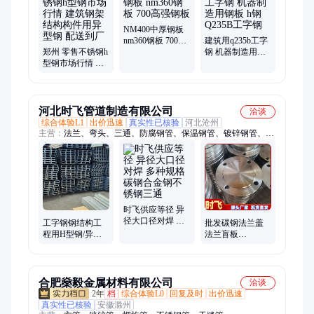
钢、工字钢、不锈钢型材、花纹钢板、高强板、盘螺、普圆、方
管、焊管、圆管、无缝管、镀锌管、镀锌板、花纹板、彩涂板
NM400中厚钢板
nm360钢板 700高
建筑用q235b工字
郑州 零售不锈钢h
强钢板
钢 机器制造用钢
型钢市场行情 建
板 h钢 Q235B工字
筑钢架结构构件
钢
用异型钢 配送到
厂
河北时飞管道制造有限公司
洽谈
综合体验L1
出价迅速
真实性已核验
河北沧州
主营：
法兰、弯头、三通、防腐钢管、保温钢管、镀锌钢管、异
径管、大小头、人孔、封头、支吊架、管托、沟槽管件、防水套
管、补偿器、高压承插管件、橡胶软接头、方管
时飞供应等径 异
径大口径对焊 多
工字钢钢结构工
批发碳钢法兰盖
种规格碳钢合金
程用H型钢/异型
法兰盲板
钢不锈钢三通
钢桥梁叉车用建
DN20/25/32/40-
筑工地槽钢厂房
200 支持非标盖板
厂家
合肥燊毅金属材料有限公司
洽谈
2年
档
综合体验L0
回复及时
出价迅速
真实性已核验
安徽滁州