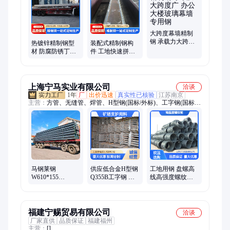
大跨度幕墙精制
钢 承载力大跨度
热镀锌精制钢型
装配式精制钢构
广 办公大楼玻璃
材 防腐防锈丁字
件 工地快速拼装
幕墙专用钢
钢 滨海建筑专用
型钢 安装省时省
抗盐雾使用寿命
力 市政工程主材
长久
上海宁马实业有限公司
洽谈
1年
厂
出价迅速
真实性已核验
江苏南京
主营：
方管、无缝管、焊管、H型钢(国标/外标)、工字钢(国标/
外标)、槽钢(国标/外标)、角钢、钢管、无缝钢管、扁钢、方
钢、螺纹钢、圆钢、特钢、不锈钢管、开平板、花纹板、中厚
板、热轧卷
马钢莱钢
供应低合金H型钢
工地用钢 盘螺高
W610*155
Q355B工字钢 热
线高强度螺纹钢
W760*185等外标
轧H 型钢 工程结
批量优惠 钢厂直
H型钢 美标英标
构厂房建筑用 规
供批发 全国工地
欧标多规格现货
格全
配送
库
福建宁赐贸易有限公司
洽谈
厂家直供
品质保证
福建福州
主营：
[]