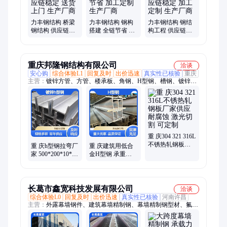
力丰钢结构 桥梁
力丰钢结构 钢构
力丰钢结构 钢结
钢结构 供应链稳
搭建 全链节省 加
构工程 供应链稳
定 送货上门 生产
工定制 生产厂商
定 加工定制 生产
厂商
厂商
重庆邦隆钢结构有限公司
洽谈
安心购
综合体验L1
回复及时
出价迅速
真实性已核验
重庆
主营：
镀锌方管、方管、楼承板、角钢、H型钢、槽钢、镀锌H
型钢、钢板、镀锌钢板、工字钢、镀锌槽钢、镀锌角钢、c型
钢、彩钢瓦、镀锌钢管、不锈钢天沟折件、钢结构预制加工、镀
锌圆管、预埋件、地脚螺栓、焊管、无缝管
重 庆304 321 316L
不锈热轧钢板厂
重 庆h型钢拉弯厂
重 庆建筑用低合
家供应 耐腐蚀 激
家 500*200*10*16
金H型钢 承重能
光切割 可定制
镀锌H型钢 大型
力强 非标定制 结
钢结构 可定制
构重量轻
长葛市鑫宽科技发展有限公司
洽谈
综合体验L0
回复及时
出价迅速
真实性已核验
河南许昌
主营：
外露幕墙钢件、建筑幕墙精制钢、幕墙精制钢型材、氟碳
喷涂幕墙、酒店玻璃幕墙、玻璃幕墙骨架