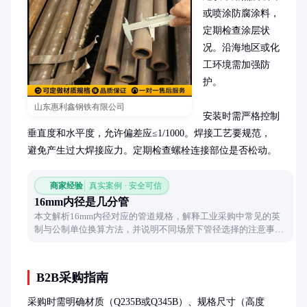
或喷涂防腐涂料，
定期检查涂层状
况。沿海地区或化
工环境需加强防
护。

山东惠利鑫钢铁有限公司
安装时需严格控制
垂直度和水平度，允许偏差应≤1/1000。焊接工艺要规范，
避免产生过大焊接应力。定期检查螺栓连接部位是否松动。
商家经验
真实案例 · 安全可信
16mm内径是几分管
本文解析16mm内径对应的管道规格，解释工业采购中常见的英
制与公制单位换算方法，并说明不同场景下管径选择的注意事
项，帮助读者快速掌握关键知识点。
B2B采购指南
采购时需明确材质（Q235B或Q345B）、规格尺寸（高度