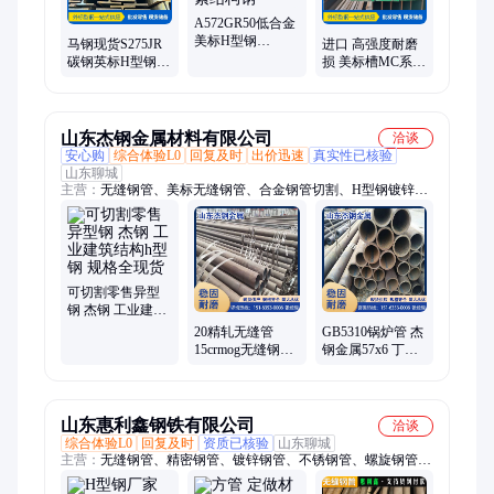
A572GR50低合金
美标H型钢
马钢现货S275JR
进口 高强度耐磨
W12x170热轧钢材
碳钢英标H型钢
损 美标槽MC系列
异型钢碳素结构
UB254X102X25可
桥梁钢梁用钢结
钢
切割打孔异型钢
构用 C6*10.5
结构
山东杰钢金属材料有限公司
洽谈
安心购
综合体验L0
回复及时
出价迅速
真实性已核验
山东聊城
主营：
无缝钢管、美标无缝钢管、合金钢管切割、H型钢镀锌H
型钢、焊接H型钢、工字钢镀锌工字钢、角钢镀锌角钢、槽钢镀
锌槽钢、螺纹钢、40cr圆钢、20cr圆钢、非标角钢、模具圆钢、
非标槽钢、冷弯槽钢、钢轨及配件、合金圆钢及切割、高压锅炉
管、架子管及扣件
可切割零售异型
钢 杰钢 工业建筑
结构h型钢 规格全
20精轧无缝管
GB5310锅炉管 杰
现货
15crmog无缝钢管
钢金属57x6 丁字
来图定制现货
焊管 支持加工切
L360N管线管
割
山东惠利鑫钢铁有限公司
洽谈
综合体验L0
回复及时
资质已核验
山东聊城
主营：
无缝钢管、精密钢管、镀锌钢管、不锈钢管、螺旋钢管、
管线钢管、直缝焊管焊管、石油套管