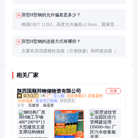
±1.5mm），三查表面质量（无裂纹、夹层等缺
陷）。
异型H型钢的允许偏差是多少？
问
根据GB/T 11263，高度允许偏差±2.0mm，翼缘宽度
偏差±1.5mm，腹板厚度偏差±0.5mm。
异型H型钢的连接方式有哪些？
问
主要有高强度螺栓连接（方便快捷）和焊接连接（整
体性好）两种，实际工程中常结合使用。
相关厂家
陕西国顺邦钢储物资有限公司
洽谈
1年
厂
安心购
综合体验L0
回复及时
出价迅速
真实性已核验
陕西西安
主营：
无缝管、保温管