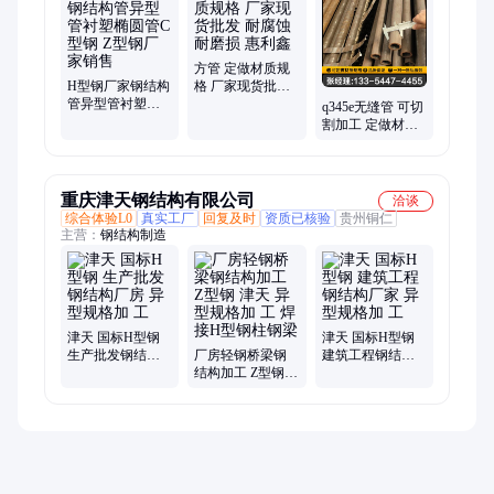
方管 定做材质规
H型钢厂家钢结构
格 厂家现货批发
管异型管衬塑椭
耐腐蚀耐磨损 惠
q345e无缝管 可切
圆管C型钢 Z型钢
利鑫
割加工 定做材质
厂家销售
规格 库存现货批
发 惠利鑫
重庆津天钢结构有限公司
洽谈
综合体验L0
真实工厂
回复及时
资质已核验
贵州铜仁
主营：
钢结构制造
津天 国标H型钢
津天 国标H型钢
生产批发钢结构
厂房轻钢桥梁钢
建筑工程钢结构
厂房 异型规格加
结构加工 Z型钢
厂家 异型规格加
工
津天 异型规格加
工
工 焊 接H型钢柱
钢梁