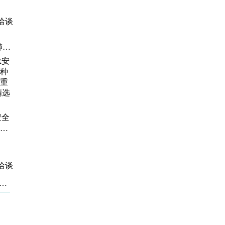
-
备
洽谈
肺复
安
、
坠
机
验设
安全
因
种作
重复
选材
洽谈
拟
模