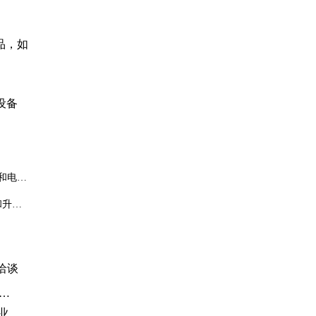
品，如
设备
和电子
和升
洽谈
考
g槽