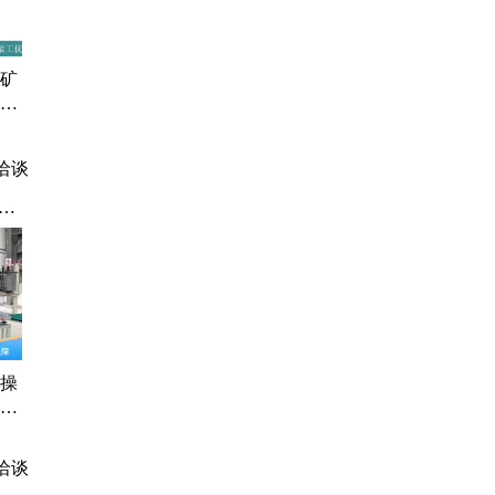
训
式
防
天矿
机
 实
硕博
洽谈
训
核操
作业
流保
洽谈