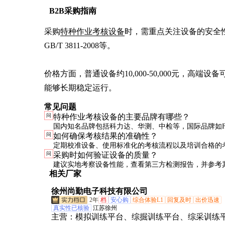
B2B采购指南
采购
特种作业考核设备
时，需重点关注设备的安全
GB/T 3811-2008等。

价格方面，普通设备约10,000-50,000元，高端
能够长期稳定运行。
常见问题
问
特种作业考核设备的主要品牌有哪些？
国内知名品牌包括科力达、华测、中检等，国际品牌如FL
问
如何确保考核结果的准确性？
Honeywell等也有相关产品。选择时需根据具体需求和
定期校准设备、使用标准化的考核流程以及培训合格的
问
采购时如何验证设备的质量？
衡。
是确保考核结果准确性的关键。
建议实地考察设备性能，查看第三方检测报告，并参考
相关厂家
评价和使用经验。
徐州尚勤电子科技有限公司
2年
档
安心购
综合体验L1
回复及时
出价迅速
真实性已核验
江苏徐州
主营：
模拟训练平台、综掘训练平台、综采训练