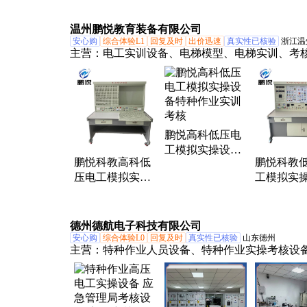
与空调仿真实操
温州鹏悦教育装备有限公司
安心购
综合体验L1
回复及时
出价迅速
真实性已核验
浙江温
主营：
电工实训设备、电梯模型、电梯实训、考
置、维修电工实训装置、安全培训设备、机床电
备、楼宇智能、液压与气动
鹏悦高科低压电
工模拟实操设备
鹏悦科教高科低
鹏悦科教
特种作业实训考
压电工模拟实操
工模拟实
核
设备特种作业实
特种作业
训考核 电工实训
核
设备
德州德航电子科技有限公司
安心购
综合体验L0
回复及时
真实性已核验
山东德州
主营：
特种作业人员设备、特种作业实操考核设
程机械实操考核设备、安全模拟设备