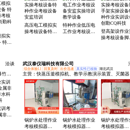
备、煤
车、热载体、消防员、打绳结、模拟机、lpg槽车、
气、装载机、挖掘机、模拟器、桥门吊、vr图书馆、
拟报警、焊接实操、模拟灭火、气瓶充装、烟雾逃生
高压电工模拟实
特种作业低压电
登高架设作业
操考核设备特种
工作业考核设备
模拟实
操考核设备脚
作业考核设备安
安监实操培训教
 特种
架实操设备特
监培训
学设备
核 安
作业实训设备
勤科技
勤CQ科技
洽谈
武汉泰仪瑞科技有限公司
综合体验L1
回复及时
出价迅速
真实性已核验
湖北武汉
爆竹、
主营：
快蒸压釜模拟机、教学示教演示装置、灭菌器
训设
训、气瓶充装培训考核设备、特种设备作业操作、移
、考培
式压力容器培训考核模拟设备、卧式燃油燃气锅炉培
统、模
考核模拟设备、卧式燃煤锅炉培训考核模拟设备、特
山排水
设备作业人员培训考核模拟实操设备、灭菌器培训考
实训考
系统
模拟机、蒸压釜培训考核模拟机、硫化罐培训考核模
属非金
机、压力容器作业培训考核模拟实操设备、CNG长
锅炉水处理作业
锅炉水处理作业
锅炉水处理作
水科目
车考核、快开门式考核模拟机、特种设备作业操作机
考核模拟器
考核模拟器
考核模拟器
模拟设备、气瓶充装、CNG长管拖车模拟、锅炉水