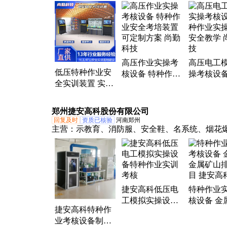
智能通风系统、矿山安全实训基地、煤矿培训设
矿安全教学、矿山培训设备
高压作业实操考
高压电工
低压特种作业安
核设备 特种作业
操考核设备
全实训装置 实操
安全考培装置 可
作业实操考
考核设备 尚勤科
定制方案 尚勤科
全教学 尚
技 源头厂家
技
郑州捷安高科股份有限公司
回复及时
资质已核验
河南郑州
主营：
示教育、消防服、安全鞋、名系统、烟花
熔化焊接、实训设备、考培设备、控制仪表、培
备、消防安全、实训系统、电力电缆、消防报警
系统、安全体验馆、现场应急处理、指挥体验系
拟实操设备、模拟骑行设备、灾害体验系统、矿
捷安高科低压电
特种作业
科目、电梯体验设备、事故体验系统、安全体验
工模拟实操设备
核设备 金
捷安高科特种作
特种作业实训考
属矿山排
业考核设备制冷
核
捷安高科