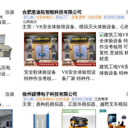
TEYAR-G3-E9-
TEYAR-G3-E9-
TEYAR-G3-E9
作业、锅炉水处理作业模拟器、锅炉水处理实操训练
SCL3 特种设备
SCL3 特种设备
SCL3 特种设
洽谈
合肥意迪拓智能科技有限公司
机、教学实操设备
作业操作
作业实操设备
作业操作设备
州
安心购
综合体验L1
真实工厂
回复及时
出价迅速
真实性已核验
核装
山西临汾
主营：
VR安全体验馆设备、模拟灭火体验设备、心
气设
苏体验设备、消防体验馆设备、模拟触电体验设备、
全隐患排查系统、知识抢答系统、智慧劳保用品展示
安全帽安全鞋撞击体验、模拟电动车起火、模拟高空
落体验、交通红绿灯体验系统、模拟报警设备、模拟
械伤害体验设备、施工安全体验设备、VR安全带体
建筑工地VR
低压电
备、模拟厨房着火体验、安全用电体验设备、火灾成
安全鞋体验设备
VR安全体验馆设
体验设备 特
操设备
实验台、安全教育科普、结绳自救学习、标志识别系
特种作业考核用
备厂家 特种作业
业考核用 可
实训考
统、交通安全体验、应急安全体验馆设备
多用户支持 意迪
考核用 易于维护
性 意迪拓 精
拓 专业设计
意迪拓 整馆定制
质
洽谈
徐州硕博电子科技有限公司
安心购
综合体验L0
出价迅速
真实性已核验
江西鹰潭
备、工
主营：
盾构机模拟器、正面吊模拟器、越野叉车模拟
器、汽车驾驶模拟器、应急救援模拟器、工程机械模
器、自卸车模拟器、重型机械化桥模拟器、焊接模拟
器、平地机模拟器、压路机训练模拟器、山地挖掘机