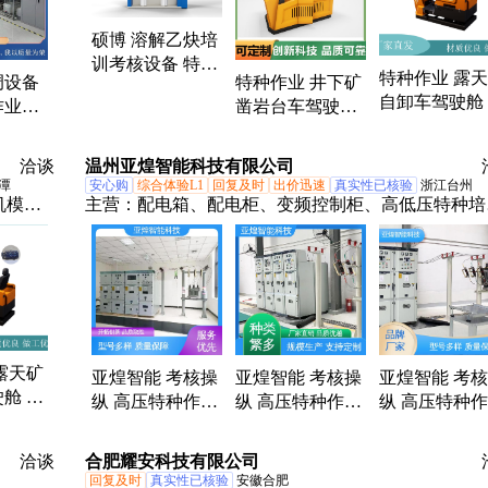
拟器、叉车模拟器、汽车起重机模拟器、挖掘机模拟
硕博 溶解乙炔培
练器材、重型支援桥训练模拟器、运输车模拟器、塔
训考核设备 特种
起重机模拟机、港口机械模拟器、推土机模拟器、消
特种作业 露
调设备
特种作业 井下矿
作业训练及保障
车模拟器、装载机模拟器、多用工程车模拟器、挖掘
自卸车驾驶舱
作业实
凿岩台车驾驶舱
模拟训练
模拟器、矿用卡车模拟器
操考核设备 
备特种
实操考核设备 硕
德航科
博
洽谈
温州亚煌智能科技有限公司
潭
安心购
综合体验L1
回复及时
出价迅速
真实性已核验
浙江台州
机模拟
主营：
配电箱、配电柜、变频控制柜、高低压特种培
拟器、
设备、消防实训设备
、掘进
器、盾
拟机、
器、考
器、焊
露天矿
亚煌智能 考核操
亚煌智能 考核操
亚煌智能 考
舱 实
纵 高压特种作业
纵 高压特种作业
纵 高压特种
 硕博
培训设备 过电压
培训设备 过电压
培训设备 过
保护 重瓦斯防护
保护 轻瓦斯防护
护 高温防护
洽谈
合肥耀安科技有限公司
回复及时
真实性已核验
安徽合肥