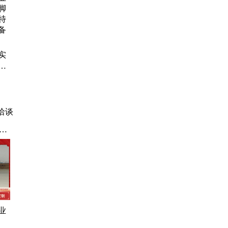
石油
模
实
手
种
创
洽谈
培
动
训
种
核
拟
管拖
业
、
处理