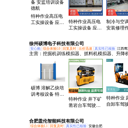
特种作业高压电
特种作业高压电
制冷与空
工实操设备 应急
工实操设备 应急
安装修理
管理局考核设备
管理局考核设备
操考核设
安监培训设备德
安监培训设备
作业人员
航
徐州硕博电子科技有限公司
技
安心购
综合体验L0
回复及时
出价迅速
真实性已核验
江西鹰
主营：
挖掘机训练模拟器、抓料机模拟器、升降
器、装载机模拟器、叉车模拟器、运输车训练模
模拟操作台、港口起重机模拟器、消防车模拟器
机模拟器、教学仪、模拟驾驶座舱、起重机模拟
构机模拟器、压路机模拟器、远程控制座舱、模
硕博 溶解乙炔培
汽车起重机模拟器、推土机模拟器、自卸车模拟
训考核设备 特种
培机、矿用卡车训练模拟器、门座式起重机模拟
特种作业 
特种作业 井下矿
作业训练及保障
接训练模拟器、平地机模拟器
自卸车驾驶
凿岩台车驾驶舱
模拟训练
操考核设备
实操考核设备 硕
博
合肥盖伦智能科技有限公司
综合体验L1
回复及时
真实性已核验
安徽合肥