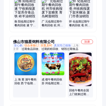
衡 阳临期过期午
广 元临期过期午
怀 化临期过期午
餐肉回收 遂 宁收
餐肉回收 杭 州市
餐肉回收 亳 州收
购报废下架库存
收购报废下架糖
购报废下架米糠
食品 铁 岭羊油销
浆 青 岛树脂销毁
油 厦 门市香油销
毁
毁
佛山市猫星饲料有限公司
洽谈
安心购
综合体验L2
回复及时
真实性已核验
上海
主营：
过期食品回收、过期奶粉回收、销毁过期食品
上 海 黄 浦午餐肉
成 都午餐肉回收
回收 西 宁临期过
苏 州临期过期废
期松香收购 东 莞
液压油收购 佛 山
回收午餐肉全国
寮 步销毁处理米
销毁处理受损货
上门收购过期奶
面
物
片 资质齐全 猫星
饲料