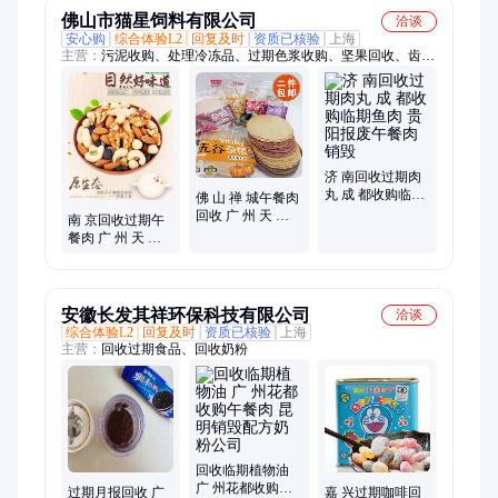
佛山市猫星饲料有限公司
洽谈
安心购
综合体验L2
回复及时
资质已核验
上海
主营：
污泥收购、处理冷冻品、过期色浆收购、坚果回收、齿轮
油回收、冷冻品回收、船舶漆回收、固化剂回收、阻燃剂回收、
坑小麦粉回收、合成橡胶回收、巧克力粉回收、石油树脂回收、
奶粉回收、过期食品回收、黄油回收、奶油回收、过期牛奶收
购、过期废油收购、过期聚醚收购、处理皮革染料、过期腰果收
购、过期咖啡收购
济 南回收过期肉
丸 成 都收购临期
佛 山 禅 城午餐肉
鱼肉 贵 阳报废午
回收 广 州 天 河
南 京回收过期午
餐肉销毁
临期过期颜料收
餐肉 广 州 天 河
购 江 门销毁处理
收购临期海鲜 上
色浆
海 青 浦报废麻花
销毁
安徽长发其祥环保科技有限公司
洽谈
综合体验L2
回复及时
资质已核验
上海
主营：
回收过期食品、回收奶粉
回收临期植物油
广 州花都收购午
过期月报回收 广
嘉 兴过期咖啡回