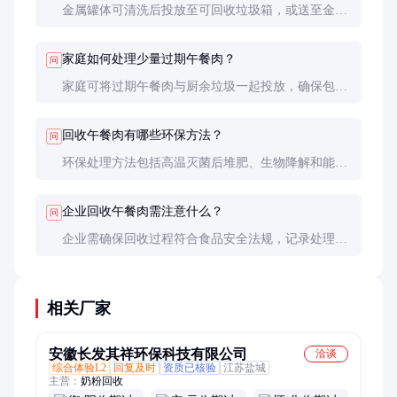
金属罐体可清洗后投放至可回收垃圾箱，或送至金属
回收站。回收后的金属可用于制造新产品，减少资源
浪费。
家庭如何处理少量过期午餐肉？
问
家庭可将过期午餐肉与厨余垃圾一起投放，确保包装
完好以避免泄漏。有条件的话，建议送至社区回收
点。
回收午餐肉有哪些环保方法？
问
环保处理方法包括高温灭菌后堆肥、生物降解和能源
化利用。这些方法能有效减少环境污染，实现资源循
环利用。
企业回收午餐肉需注意什么？
问
企业需确保回收过程符合食品安全法规，记录处理流
程，避免法律风险。同时，选择有资质的回收机构，
确保环保合规。
相关厂家
安徽长发其祥环保科技有限公司
洽谈
综合体验L2
回复及时
资质已核验
江苏盐城
主营：
奶粉回收