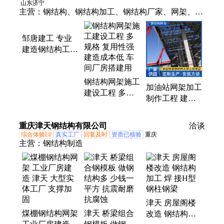
山东济宁
主营：
钢结构、钢结构加工、钢结构厂家、网架、网
架加工、加油站网架、煤棚网架、体育馆网架、钢结
构网架、收费站网架、储煤棚网架、看台网架、网架
邹唐建工 专业
厂家、球形网架、球网架、螺栓球网架、焊接球网
建造钢结构工业
架、钢结构网架加工制作安装、焊接球加工、螺栓球
厂房网架 加工
制作安装
加工、螺栓球
钢结构网架施工
加油站网架加工
建设工程 多规
制作工程 建造
格 复用性强 建
成本低 工业厂
造成本低 车间
房 美观大方 抗
重庆津天钢结构有限公司
厂房搭建用
洽谈
冲击 工期短
综合体验L0
真实工厂
回复及时
资质已核验
重庆
主营：
钢结构制造
津天 房屋阁楼
煤棚钢结构网架
津天 桥梁组合
改造 钢结构加