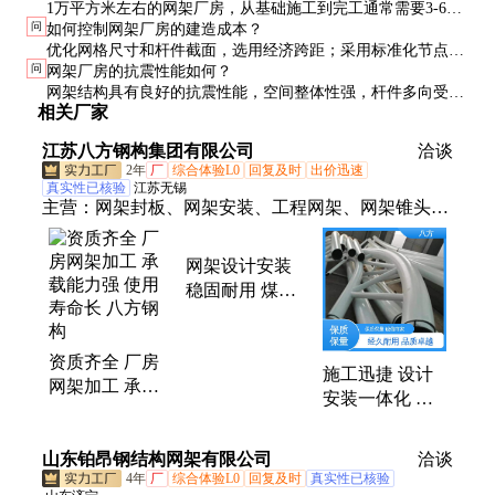
1万平方米左右的网架厂房，从基础施工到完工通常需要3-6个
部分工业建筑要求。
问
如何控制网架厂房的建造成本？
月。其中网架吊装只需1-2周，比传统钢结构快50%以上。
优化网格尺寸和杆件截面，选用经济跨距；采用标准化节点；
问
网架厂房的抗震性能如何？
合理选择围护材料；做好施工组织，减少现场作业时间。
网架结构具有良好的抗震性能，空间整体性强，杆件多向受
相关厂家
力，能有效分散地震能量。实际震害调查显示，网架建筑在地
震中表现优异。
江苏八方钢构集团有限公司
洽谈
2年
厂
综合体验L0
回复及时
出价迅速
真实性已核验
江苏无锡
主营：
网架封板、网架安装、工程网架、网架锥头、
螺栓球网架、储煤棚网架、干煤棚网架、健身馆网
架、工业厂房网架、封闭料场网架、原料厂大棚网
网架设计安装
架、八方钢构、管桁架结构
稳固耐用 煤棚
加油站厂房等场
景 实力源头企
资质齐全 厂房
业
施工迅捷 设计
网架加工 承载
安装一体化 生
能力强 使用寿
产加工厂 球形
命长 八方钢构
网架 八方钢构
山东铂昂钢结构网架有限公司
洽谈
4年
厂
综合体验L0
回复及时
真实性已核验