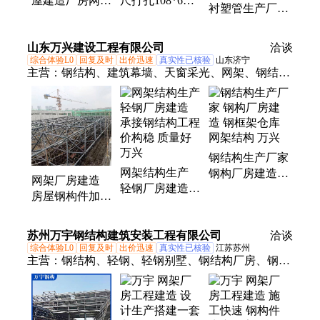
屋建造厂房网架
尺打孔108*6桩
衬塑管生产厂家
钢材结构加工厂
子基高压预埋注
化工流体输送管
焊接折弯打砂喷
浆管 可加工定
材 规格全
山东万兴建设工程有限公司
漆等
做
洽谈
综合体验L0
回复及时
出价迅速
真实性已核验
山东济宁
主营：
钢结构、建筑幕墙、天窗采光、网架、钢结构
桥梁制作与销售、电子与智能化工程、防水防腐保温
工程、消防设施施工工程
钢结构生产厂家
网架结构生产
钢构厂房建造
网架厂房建造
轻钢厂房建造
钢框架仓库 网
房屋钢构件加工
承接钢结构工程
架结构 万兴
钢材构件生产厂
价构稳 质量好
家 万兴
苏州万宇钢结构建筑安装工程有限公司
万兴
洽谈
综合体验L0
回复及时
出价迅速
真实性已核验
江苏苏州
主营：
钢结构、轻钢、轻钢别墅、钢结构厂房、钢结
构厂房建造、管桁架网架、钢结构楼梯、轻型钢构、
旋转楼梯、雨棚、玻璃幕墙、钢结构施工、钢结构工
程、钢结构加工、车棚、钢平台、钢结构车间、钢结