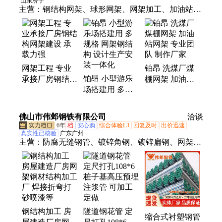
山东济宁
主营：
钢结构网架、球形网架、网架加工、加油站9
网架
网架工程 专业
铂昂 洗煤厂煤
铂昂 小型游乐
承接厂房钢结构
棚网架 加油站
场搭建用 多规
网架建设 承载
网架 专业团队
格 网架钢结构
力强
制作厂家
设计生产安装一
佛山市伟邺钢铁有限公司
洽谈
体化
6年
档
安心购
综合体验L3
回复及时
出价迅速
真实性已核验
广东广州
主营：
防腐无缝钢管、镀锌角钢、镀锌扁钢、网架钢
结构加工厂、方管、镀锌钢管、球墨铸铁管、无缝钢
管、镀锌圆钢、工字钢、钢板、槽钢、精密钢管、镀
锌格栅板、管材、声测管、彩钢瓦、h型钢、三角
铁、镀锌管、型材、钢材、q345b方管、板材、
42crmo无缝管、q345b无缝管
钢结构加工 房
隧道钢花管 定
缩合式衬塑钢管