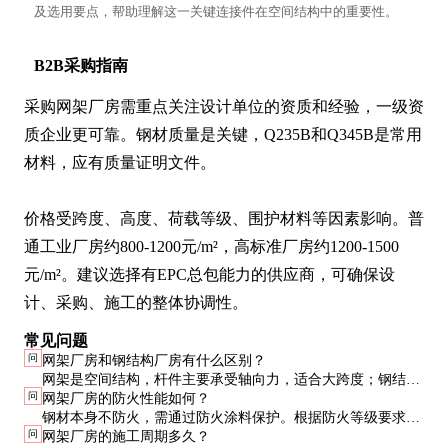
及选用要点，帮助理解这一关键连接件在空间结构中的重要性。
B2B采购指南
采购网架厂房需重点关注设计单位的资质和经验，一级资
质企业更可靠。钢材质量是关键，Q235B和Q345B是常用
材料，应有质量证明文件。

价格受跨度、高度、荷载等级、围护材料等因素影响。普
通工业厂房约800-1200元/m²，高标准厂房约1200-1500
元/m²。建议选择有EPC总包能力的供应商，可确保设
计、采购、施工的整体协调性。
常见问题
问
网架厂房和钢结构厂房有什么区别？
网架是空间结构，杆件主要承受轴向力，适合大跨度；钢结构
问
网架厂房的防火性能如何？
是平面结构，构件承受弯剪扭，适合中小跨度。网架用钢量更
钢材本身不防火，需通过防火涂料保护。根据防火等级要求，
省，但节点处理更复杂。
问
网架厂房的施工周期多久？
可选用薄型或厚型防火涂料，耐火极限可达1-3小时，满足大