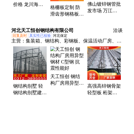
佛山镀锌钢管批
价格 龙川海南
格栅板定制 防
发市场 万江钢
钢结构廊架 网
滑齿形钢格板
材市场镀锌管
架结构房
砼地沟盖板 清
番禺广西南宁钢
远厂家加工定做
河北天工恒创钢结构有限公司
管厂
洽谈
回复及时
真实性已核验
河北保定
主营：
集装箱、钢结构、彩钢板、保温活动厂房、围
挡板、移动活动房、建材家装、阻燃保温、防火隔
板、防火隔墙、楼承板、彩钢复合板、岩棉墙板、桁
架楼承板、彩钢活动房、树脂瓦屋面、复合彩钢瓦、
仿古琉璃瓦、彩钢活动板房、玻璃丝棉顶板、彩钢岩
天工恒创 钢结
棉板夹芯板、彩钢泡沫夹芯板、彩钢净化板、彩钢车
构厂房用异型钢
间、彩钢冷库
钢结构别墅 轻
高强高锌钢骨架
材 C型钢 抗震
钢结构别墅建造
轻型板 桁架楼
性能好
钢结构网架结构
承板 可定制性
钢结构工程厂房
强 天工恒创
安装