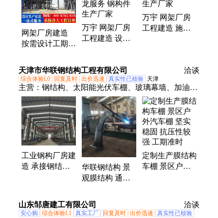
构仓库、桥梁施工、膜结构、集装箱活动房、集装箱
万宇 网架厂房
房、活动房、钢结构桥梁
万宇 网架厂房
工程建造 施工
网架厂房建造
工程建造 设计
快速 钢构件生
按需设计工期短
生产搭建一套龙
产厂家
钢构件生产厂家
服务 钢构件生
天津市华联钢结构工程有限公司
产厂家
洽谈
综合体验L0
回复及时
出价迅速
真实性已核验
天津
主营：
钢结构、太阳能光伏车棚、玻璃幕墙、加油站
网架、钢结构网架工程、工业钢构厂房、钢结构厂房
建筑、电动自行车棚、膜结构车棚、膜结构停车棚、
膜结构充电车棚、户外遮阳棚、汽车充电桩遮阳棚、
小区电瓶车棚、电动车充电桩雨棚、新能源光伏车
棚、张拉膜景观棚
工业钢构厂房建
定制生产膜结构
造 承接钢结构
车棚 景区户外
华联钢结构 景
网架工程 钢架
汽车棚 坚实稳
观膜结构 通道
结构焊接加工
固 抗压性较强
雨棚 小区出入
工期准时
口 张拉膜工程
山东邹唐建工有限公司
洽谈
安心购
综合体验L1
真实工厂
回复及时
出价迅速
真实性已核验