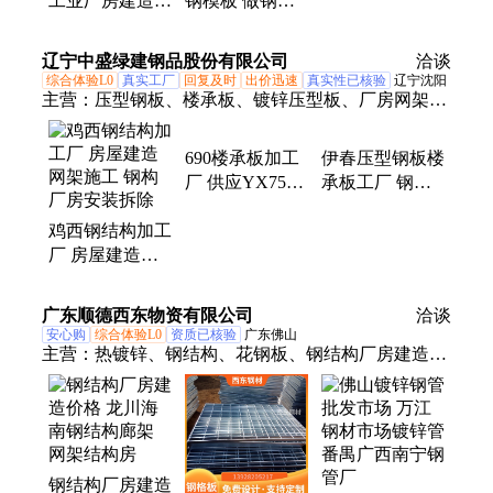
工业厂房建造
钢模板 做钢结
工 焊 接H型钢
津天 大型实体
构多 少钱一平
柱钢梁
工厂 支撑加固
方 抗震耐磨抗
辽宁中盛绿建钢品股份有限公司
洽谈
腐蚀
综合体验L0
真实工厂
回复及时
出价迅速
真实性已核验
辽宁沈阳
主营：
压型钢板、楼承板、镀锌压型板、厂房网架、
楼层板、彩钢板、彩色压型板、彩钢瓦、铝镁锰板、
复合夹芯板、免浇楼承板、开口楼承板、闭口楼承
690楼承板加工
伊春压型钢板楼
板、钢筋桁架楼承板、C型钢、几字型钢、檩条、屋
厂 供应YX75-
承板工厂 钢构
面板、墙面板、缺品型次檩条、TPO融合瓦
230-690型钢结
镀锌楼板加工
鸡西钢结构加工
构组合楼板
千吨库存 规格
厂 房屋建造网
齐全
架施工 钢构厂
房安装拆除
广东顺德西东物资有限公司
洽谈
安心购
综合体验L0
资质已核验
广东佛山
主营：
热镀锌、钢结构、花钢板、钢结构厂房建造价
格、地脚螺丝、焊接h型钢、方管、槽钢、角钢、工
字钢、折弯、镀锌管、无缝钢管
钢结构厂房建造