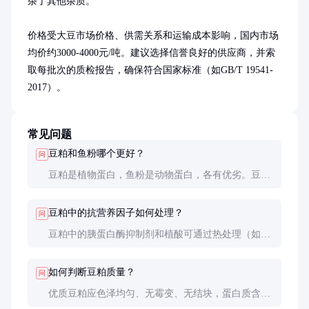
杂了其他杂质。

价格受大豆市场价格、供需关系和运输成本影响，国内市场
均价约3000-4000元/吨。建议选择信誉良好的供应商，并索
取每批次的质检报告，确保符合国家标准（如GB/T 19541-
2017）。
常见问题
豆粕和鱼粉哪个更好？
问
豆粕是植物蛋白，鱼粉是动物蛋白，各有优劣。豆粕
价格低、供应稳定，但缺乏某些必需氨基酸；鱼粉营
养全面但价格高。实际使用时往往两者搭配，以达到
豆粕中的抗营养因子如何处理？
问
最佳性价比。
豆粕中的胰蛋白酶抑制剂和植酸可通过热处理（如膨
化）或添加酶制剂（如植酸酶）来降低其活性，提高
饲料的消化率和营养价值。
如何判断豆粕质量？
问
优质豆粕应色泽均匀、无霉变、无结块，蛋白质含量
高（≥44%），水分低（≤12%），尿素酶活性适中