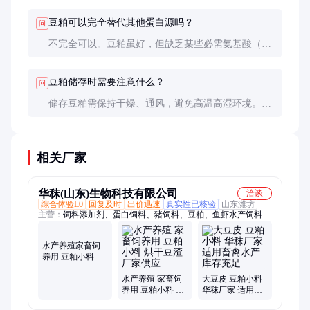
（0.05-0.2 UIA/g）。建议索要第三方检测报告并进行
豆粕可以完全替代其他蛋白源吗？
问
小规模试用。
不完全可以。豆粕虽好，但缺乏某些必需氨基酸（如
蛋氨酸），需与其他蛋白源（如鱼粉、玉米蛋白粉）
搭配使用，或添加合成氨基酸来平衡营养。
豆粕储存时需要注意什么？
问
储存豆粕需保持干燥、通风，避免高温高湿环境。建
议使用防潮包装，定期检查是否有霉变或虫害。长期
储存时最好添加防霉剂。
相关厂家
华秣(山东)生物科技有限公司
洽谈
综合体验L0
回复及时
出价迅速
真实性已核验
山东潍坊
主营：
饲料添加剂、蛋白饲料、猪饲料、豆粕、鱼虾水产饲料、
鸡鸭鹅水产养殖饲料、牛羊马鹿饲料、饲料原料、配合饲料、全
价饲料、玉米、小麦麸皮次粉
水产养殖家畜饲
养用 豆粕小料批
发 烘干豆渣 华秣
生物生产供应
水产养殖 家畜饲
大豆皮 豆粕小料
养用 豆粕小料 烘
华秣厂家 适用畜
干豆渣 厂家供应
禽水产 库存充足