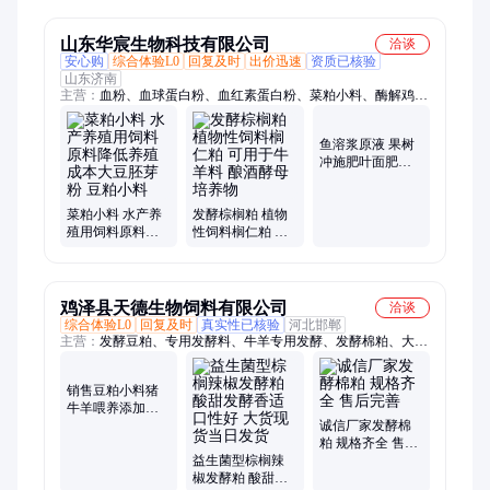
山东华宸生物科技有限公司
洽谈
安心购
综合体验L0
回复及时
出价迅速
资质已核验
山东济南
主营：
血粉、血球蛋白粉、血红素蛋白粉、菜粕小料、酶解鸡肝
粉、羽毛粉、水解血球蛋白粉、谷氨酸渣、菌体蛋白、葡萄糖、
水溶肥
鱼溶浆原液 果树
冲施肥叶面肥原
料 全水溶氨基酸
母液厂家供应
菜粕小料 水产养
发酵棕榈粕 植物
殖用饲料原料降
性饲料榈仁粕 可
低养殖成本大豆
用于牛羊料 酿酒
胚芽粉 豆粕小料
酵母培养物
鸡泽县天德生物饲料有限公司
洽谈
综合体验L0
回复及时
真实性已核验
河北邯郸
主营：
发酵豆粕、专用发酵料、牛羊专用发酵、发酵棉粕、大豆
胚芽粉、发酵辣椒粕
销售豆粕小料猪
牛羊喂养添加鱼
饵料花卉种植肥
诚信厂家发酵棉
料 天德生物
粕 规格齐全 售后
益生菌型棕榈辣
完善
椒发酵粕 酸甜发