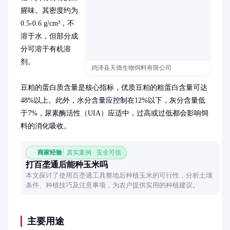
腥味。其密度约为
0.5-0.6 g/cm³，不
溶于水，但部分成
分可溶于有机溶
剂。

鸡泽县天德生物饲料有限公司
豆粕的蛋白质含量是核心指标，优质豆粕的粗蛋白含量可达
48%以上。此外，水分含量应控制在12%以下，灰分含量低
于7%，尿素酶活性（UIA）应适中，过高或过低都会影响饲
料的消化吸收。
商家经验
真实案例 · 安全可信
打百垄通后能种玉米吗
本文探讨了使用百垄通工具整地后种植玉米的可行性，分析土壤
条件、种植技巧及注意事项，为农户提供实用的种植建议。
主要用途