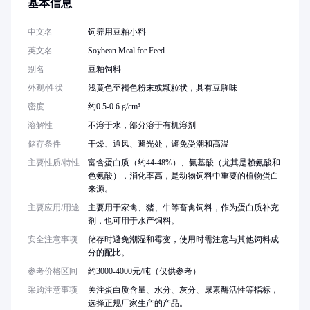
基本信息
中文名
饲养用豆粕小料
英文名
Soybean Meal for Feed
别名
豆粕饲料
外观/性状
浅黄色至褐色粉末或颗粒状，具有豆腥味
密度
约0.5-0.6 g/cm³
溶解性
不溶于水，部分溶于有机溶剂
储存条件
干燥、通风、避光处，避免受潮和高温
主要性质/特性
富含蛋白质（约44-48%）、氨基酸（尤其是赖氨酸和
色氨酸），消化率高，是动物饲料中重要的植物蛋白
来源。
主要应用/用途
主要用于家禽、猪、牛等畜禽饲料，作为蛋白质补充
剂，也可用于水产饲料。
安全注意事项
储存时避免潮湿和霉变，使用时需注意与其他饲料成
分的配比。
参考价格区间
约3000-4000元/吨（仅供参考）
采购注意事项
关注蛋白质含量、水分、灰分、尿素酶活性等指标，
选择正规厂家生产的产品。