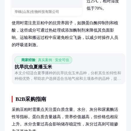
过25℃，相对湿度
低于70%。

华秣(山东)生物科技有限公司
使用时需注意豆粕中的抗营养因子，如胰蛋白酶抑制剂和植
酸，这些成分可通过热处理或添加酶制剂来降低其负面影
响。运输和搬运过程中应避免粉尘飞扬，以减少对操作人员
的呼吸道刺激。
商家经验
真实案例 · 安全可信
抗旱抗虫夏播玉米
本文介绍适合夏季播种的抗旱抗虫玉米品种，分析其生长特性和
种植优势，帮助农户选择适合当地气候和土壤条件的品种，提高
玉米产量和质量。
B2B采购指南
采购豆粕时需重点关注蛋白质含量、水分、灰分和尿素酶活
性等指标。蛋白质含量越高，营养价值越高，但价格也相应
上升。水分含量过高会影响储存稳定性，灰分过高则可能掺