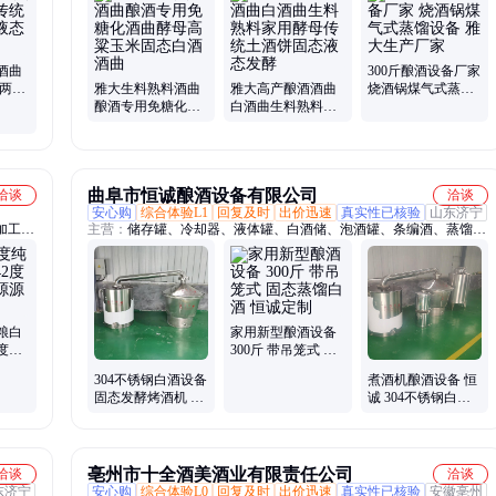
酒曲
300斤酿酒设备厂家
料两用
雅大生料熟料酒曲
雅大高产酿酒酒曲
烧酒锅煤气式蒸馏
饼固
酿酒专用免糖化酒
白酒曲生料熟料家
设备 雅大生产厂家
曲酵母高粱玉米固
用酵母传统土酒饼
态白酒酒曲
固态液态发酵
曲阜市恒诚酿酒设备有限公司
洽谈
洽谈
安心购
综合体验L1
回复及时
出价迅速
真实性已核验
山东济宁
加工、
主营：
储存罐、冷却器、液体罐、白酒储、泡酒罐、条编酒、蒸馏
器、烤酒机、葡萄酒、冷凝器、酵素桶、发酵罐、灭菌罐、储油罐、
密封罐、酒容器、发酵桶、摊凉机、运输罐、打岔机、搅拌罐、酒设
备、储水罐、储酒罐、30不锈钢
粮白
家用新型酿酒设备
2度药
300斤 带吊笼式 固
家
态蒸馏白酒 恒诚定
304不锈钢白酒设备
煮酒机酿酒设备 恒
制
固态发酵烤酒机 酒
诚 304不锈钢白酒
坊用600斤双层蒸酒
设备 现货 固态发酵
锅
全套
亳州市十全酒美酒业有限责任公司
洽谈
洽谈
东济宁
安心购
综合体验L0
回复及时
出价迅速
真实性已核验
安徽亳州