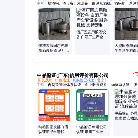
主营：
烧酒锅、酒设备、双层锅、白酒蒸酒机、酒锅炉、造酒
酒机、蒸酒锅、纯露机、小灶酒、造酒工具、酿造设备、蒸馏
蒸粮设备、制酒工具、玉米酿酒、小烧设备、煮酒烤酒机、啤
罐、自动烤酒机、煮酒蒸酒器、米酒煮酒锅、粮食蒸酒机、烧
器、酿酒小设备
酒厂固态用酿酒设
备 白酒厂生产全套
设备 融兴机械 支持
传统古法固态纯粮
大型固态酿酒
定制
酿酒设备 白酒厂生
半自动生料白
产全套设备 融兴机
备 融兴机械 
械 生产厂家
训技术
中品鉴证(广东)信用评价有限公司
回复及时
出价迅速
真实性已核验
北京
主营：
再制造管理体系认证、企业服务资质、iso体系认证、服
证、3A信用证书
中品鉴证 办
资质 西安物
等级认证 流
纯粮固态发酵白酒
中品鉴证 申请公司
认证证书申请找中
认证 银川工业控制
品鉴证 多年经验效
安全服务资质认证