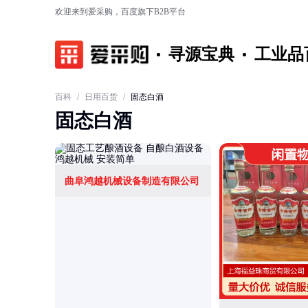
欢迎来到爱采购，百度旗下B2B平台
寻源宝典
工业品
百科
/
日用百货
/
固态白酒
固态白酒
曲阜鸿越机械设备制造有限公司