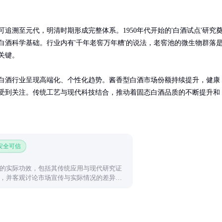
可追溯至元代，明清时期形成完整体系。1950年代开始的'白酒试点'研究
白酒科学基础。行业内有'千年老窖万年糟'的说法，老窖池的微生物群落
关键。

白酒行业呈现高端化、个性化趋势。酱香型白酒市场份额持续提升，健康
受到关注。传统工艺与现代科技结合，推动着固态白酒品质的不断提升和
 安全可信
的实际功效，包括其传统应用与现代研究证
，并客观讨论市场宣传与实际情况的差异，