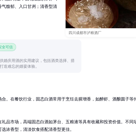
香气馥郁、入口甘冽；清香型清
四川成都市泸粮酒厂
 安全可信
供婚庆用酒的实用建议，包括酒类选择、搭
打造难忘的婚宴体验。
场合。在餐饮行业，固态白酒常用于烹饪去腥增香，如醉虾、酒酿圆子等
在礼品市场，高端固态白酒如茅台、五粮液等具有收藏和投资价值。不同
可选浓香型，清淡饮食搭配清香型更佳。