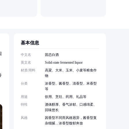
曲阜市恒
基本信息
固
中文名
固态白酒
英文名
Solid-state fermented liquor
材质/用料
高粱、大米、玉米、小麦等粮食作
香
物
分类
浓香型、酱香型、清香型、米香型
等
用途
饮用、烹饪、药用、礼品等
特性
酒体醇厚、香气浓郁、口感绵柔、
回味悠长
风格
因香型不同而风格迥异，酱香型复
杂细腻，浓香型馥郁奔放