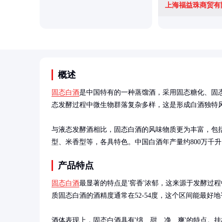
上海福益珠商贸有
概述
固态白酒
是中国特有的一种蒸馏酒，采用固态糖化、固
态发酵过程中微生物群落复杂多样，这是形成白酒独特风
与液态发酵酒相比，固态白酒的风味物质更为丰富，包
型、米香型等，各具特色。中国白酒年产量约800万千
产品特点
固态白酒
最显著的特点是'窖香'浓郁，这来源于发酵过
质固态白酒的酒精度通常在52-54度，这个区间能最好
酒体表现上，固态白酒具有'绵、甜、净、爽'的特点。