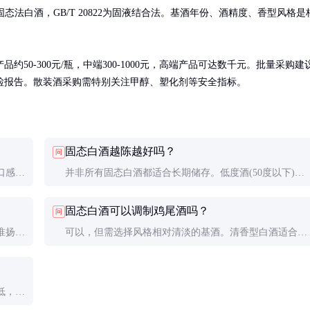
为固态法白酒，GB/T 20822为固液结合法。基酒年份、酒精度、香型风格是
0-300元/瓶，中端300-1000元，高端产品可达数千元。批量采购建
检报告。散装酒采购需特别关注甲醇、塑化剂等安全指标。
固态白酒越陈越好吗？
问
口感是
并非所有固态白酒都适合长期储存。低度酒(50度以下)储
道购
存价值低，优质高度酒(52度以上)在适宜条件下可陈放
固态白酒可以调制鸡尾酒吗？
问
10-30年，但储存环境要避光、恒温、密封。
淮扬菜
可以，但需选择风格相对清淡的基酒。清香型白酒适合调
淡配
制果味鸡尾酒，浓香型可尝试与茶饮搭配。注意控制酒精
度，保持风味平衡。
低，饮