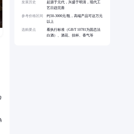
发展历史
起源于元代，兴盛于明清，现代工
艺日趋完善
参考价格区间
约50-3000元/瓶，高端产品可达万元
以上
选购要点
看执行标准（GB/T 10781为固态法
白酒）、酒花、挂杯、香气等
传
场