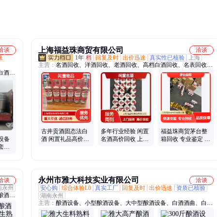
腹饮
上海福益珠商贸有限公司
洽谈
洽谈
速
1年
档
回复及时
出价迅速
真实性已核验
上海
主营：
名酒回收、洋酒回收、老酒回收、高档白酒回收、名表回收、
白酒蒸
冬虫夏草回收、虫草回收、茅台回收、五粮液回收、高价回收名酒、
烧酒设
高价回收名表、高价回收包包、黄金饰品回收、黄金首饰回收、海参
设备、
回收
制酒设
酒机
古井贡酒固态法白
多年行业经验 闲置
福益珠商贸茅台整
设备
酒 闲置礼品高价回
名酒高价回收 上门
箱回收 专业鉴定 高
套设
收 老酒专业评估变
服务方便快捷 全程
效快速服务
免费培
现服务
保密交易
永州市雅大科技实业有限公司
洽谈
洽谈
南永州
安心购
综合体验L0
真实工厂
回复及时
出价迅速
资质已核验
酿酒设
湖南永州
主营：
酿酒设备、小型酿酒设备、大中型酿酒设备、白酒酒曲、白酒
备、水
设备、白酒酿造设备、烤酒设备、全自动酿酒设备、制酒设备