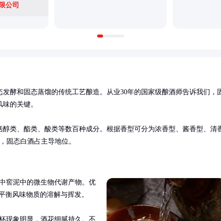
限公司
态发酵和固态蒸馏的传统工艺酿造。从业30年的国家级酿酒师告诉我们，
味的关键。

括醇类、酯类、酸类等数百种成分。根据香型可分为浓香型、酱香型、清
升，固态白酒占主导地位。
程中窖泥中的微生物代谢产物。优
地平衡风味物质的溶解与挥发。

挂杯现象明显，酒花细腻持久。不