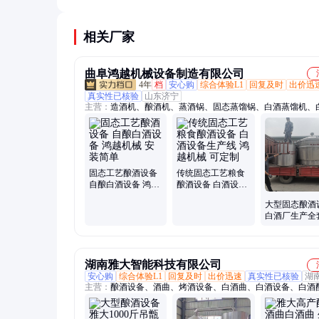
用适量不易上头。建议选择正规厂家产品，避免空
酒，控制饮用量。
相关厂家
曲阜鸿越机械设备制造有限公司
4年
档
安心购
综合体验L1
回复及时
出价迅
真实性已核验
山东济宁
主营：
造酒机、酿酒机、蒸酒锅、固态蒸馏锅、白酒蒸馏机、
酒器、白酒煮酒设备、白酒酿酒蒸锅、酿酒设备、制酒机械、
备、流酒设备、造酒设备、啤酒蒸酒罐、烤酒烧酒机、玉米酒
不锈钢蒸锅、小麦烧酒锅、五粮烤酒机、啤酒烤酒设备、纯粮
备、制酒发酵设备、精酿啤酒设备、酿酒蒸馏设备、白兰地烧
固态工艺酿酒设备
传统固态工艺粮食
自酿白酒设备 鸿越
酿酒设备 白酒设备
机械 安装简单
生产线 鸿越机械 可
大型固态酿酒
定制
白酒厂生产全
备 鸿越机械 
训技术
湖南雅大智能科技有限公司
安心购
综合体验L1
回复及时
出价迅速
真实性已核验
湖
主营：
酿酒设备、酒曲、烤酒设备、白酒曲、白酒设备、白酒
备、烧酒设备、蒸酒设备、米酒设备、水果酿酒设备、制酒设
果酒曲、中草药酒曲