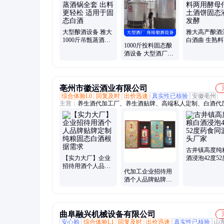
大型酿酒设备 雅大
雅大高产酿酒
1000斤吊甑蒸酒锅
白酒曲 生熟
1000斤投料固态酿
全套 出料更轻松 适
酵母传统土酒
酒设备 大型酒厂全
用于固态白酒
态液态发酵
套白酒设备 高粱玉
米
亳州市徽运酒业有限公司
综合体验L0
回复及时
出价迅速
真实性已核验
安徽亳州
主营：
养生酒代加工厂、养生酒贴牌、高端私人定制、白酒代
石斛酒贴牌
古井镇高度纯
【实力大厂】企业
酒浸泡42度5
招待用酒个人品牌
食同源源头厂
代加工企业招待用
贴牌定制纯粮固态
酒个人品牌贴牌定
白酒根据需求
制纯粮固态白酒生
产厂家
曲阜融兴机械设备有限公司
安心购
综合体验L1
回复及时
出价迅速
真实性已核验
山