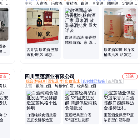
机、酿
主营：
人参酒、玛咖酒、黄精酒、白酒、喜宴酒、团购酒、定制酒、
设备、
会销酒、古井酒、养生酒、原浆酒、发福利酒、送礼礼品酒、婚宴
酒蒸酒
酒、柔和酒、散酒、贴牌酒、纯粮酒、鹿鞭酒、鹿血酒、肉苁蓉酒、
酒酿酒
南京同仁堂酒
散酒固态法 浓香型
纯粮白酒厂家 原浆
设备
酒 散装基酒批发 量
古井镇 原浆酒 整箱
原浆酒52度 10斤装
酒设
大详谈
送礼4瓶装 固态法
桶酒批发 贴牌定制
免费培
浓香型 白酒厂家批
纯粮白酒散酒厂家
发
量大详谈
四川宝莲酒业有限公司
洽谈
洽谈
综合体验L0
回复及时
出价迅速
真实性已核验
四川资阳
务认
主营：
散装白酒、纯粮食白酒、经典型白酒
理加分
白酒纯粮食酒批发
宝莲经典型白酒
宝莲酒业供应52度
流企业
固态发酵酿造宝莲
52°固态法发酵 商
浓香型白酒陈酿口
程简单
风格个性鲜明
超供应纯粮食酒批
感醇厚适合接待送
发
礼