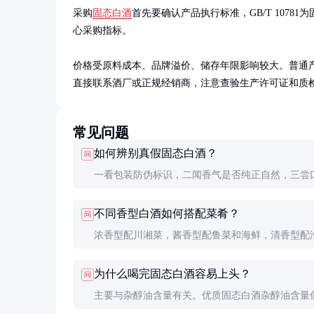
采购
固态白酒
首先要确认产品执行标准，GB/T 10781
心采购指标。

价格受原料成本、品牌溢价、储存年限影响较大。普通产品约5
直接联系酒厂或正规经销商，注意查验生产许可证和质
常见问题
如何辨别真假固态白酒？
问
一看包装防伪标识，二闻香气是否纯正自然，三尝
否协调，四查酒花是否细腻持久。建议通过正规渠
不同香型白酒如何搭配菜肴？
问
买，索取发票。
浓香型配川湘菜，酱香型配鲁菜和海鲜，清香型配
和素食，米香型配粤菜点心。基本原则是浓配浓，
为什么喝完固态白酒容易上头？
问
淡。
主要与杂醇油含量有关。优质固态白酒杂醇油含量