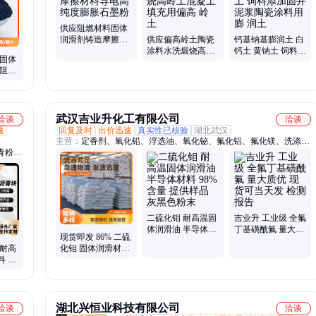
、贝壳
供应阻燃材料固体
润滑剂铸造摩擦材
供应偏高岭土陶瓷
钙基钠基膨润土 白
料导电高纯度膨胀
涂料水洗煅烧高岭
钙土 黄钠土 饲料添
 固体
石墨粉
土混凝土填充用偏
加固井泥浆陶瓷涂
 阻燃
高 岭 土
料用膨 润土
电导热
武汉吉业升化工有限公司
洽谈
洽谈
速
回复及时
出价迅速
真实性已核验
湖北武汉
主营：
定香剂、氧化铅、浮选油、氧化铋、氟化铝、氟化镁、洗涤
青粉、
剂、异丙醇、漂粉精、漂白粉、白僵菌、乙酸钡、氟化钙、水杨酸、
青、石
松醇油、碳酸钡、醋酸钡、95福美钠、苯丙乳液、三乙二醇、鱼虾养
、蒽
殖、单乙醇胺、三乙醇胺、氯偏乳液、快干水泥
、煤沥
二硫化钼 耐高温固
吉业升 工业级 全氟
体润滑油 半导体材
丁基磺酰氟 量大质
现货即发 86% 二硫
料 98%含量 提供样
优 现货可当天发 检
 耐高
化钼 固体润滑材料
品 灰黑色粉末
测报告
料 适
灰黑色粉末 1317-
量长期
33-5
湖北兴恒业科技有限公司
洽谈
洽谈