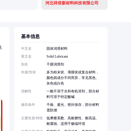
河北祥倍新材料科技有限公司
武汉吉业
基本信息
航
中文名
固体润滑材料
英文名
Solid Lubricant
别名
干膜润滑剂
外观/性状
多为粉末状、薄膜状或复合材料，
颜色因成分不同而异，常见黑色、
灰色或白色
溶解性
一般不溶于水和有机溶剂，部分材
料可溶于特定酸碱
储存条件
干燥、避光、密封保存，部分材料
需防潮
主要性质/特性
低摩擦系数、高耐磨性、耐高温、
耐腐蚀、适用于极端环境