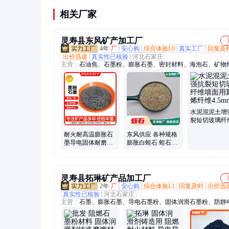
相关厂家
灵寿县东风矿产加工厂
4年
厂
安心购
综合体验L0
真实工厂
回复及
出价迅速
真实性已核验
河北石家庄
主营：
石油焦、石墨粉、膨胀石墨、密封材料、海泡石、矿物
云母、蛭石、橡胶颗粒、轮胎粉、漂珠、重晶石、膨润土、碳
叶腊石、人造石墨、鳞片石墨、木质纤维、喷涂棉、钾长石、
铝、铝矾土、滑石粉、配重砂、硅藻土
水泥混泥土增
裂短切玻璃纤
面用聚丙烯纤
耐火耐高温膨胀石
东风供应 各种规格
4.5mm
墨导电固体耐磨润
膨胀白蛭石 蛭石颗
滑剂密封材料用石
粒刹车片填充料用
墨粉
40-60目
灵寿县拓琳矿产品加工厂
2年
厂
安心购
综合体验L1
回复及时
出价迅
真实性已核验
河北石家庄
主营：
石墨、膨胀石墨、导电石墨粉、固体润滑石墨粉、防静
粉、阻燃石墨粉、鳞片石墨粉、超细石墨粉、云母、云母片、
母片、云母粉、电气石、电气石粉、电气石颗粒、天然云母片