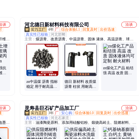
河北德日新材料科技有限公司
洽谈
洽谈
时
4年
厂
综合体验L1
回复及时
出价迅速
真实性已核验
河北邯郸
纤维、
主营：
煤沥青、改质沥青、中温沥青、固体 液体、高温沥青、球沥
酸钙、
青、沥青粉、树脂沥青片、石油沥青、炭黑油、国标煤沥青、煤焦油
氧化
沥青
强抗
zn煤化工产品 粘结
维墙
强 高温 改质 固体
维
液体均可定制 耐火
德日 新材料 改质煤
zn中温煤 沥青 指标
材料
沥青 柱状 用耐高温
稳定 用于耐高温固
固体润滑材料
体润滑材料
灵寿县巨石矿产品加工厂
洽谈
洽谈
速
3年
厂
安心购
综合体验L0
回复及时
出价迅速
真实性已核验
河北石家庄
电墨
主营：
油漆陶瓷原料、添加用硅酸铝粉、煅烧高岭土、阻燃材料、水
茶色云
洗高岭土、滑石粉、膨润土、黄陶土、红陶土、轻质碳酸钙、重质碳
、透明
酸钙、铝矾土、重晶石粉、石英砂、沸石粉、海泡石