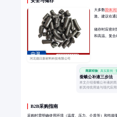
安全与储存
大多数
固体润
激。建议在通
储存时应密封
和高温。复合
河北德日新材料科技有限公司
商家经验
真实案例 ·
蚕蛾公补液三步法
本文介绍蚕蛾公补液的简
析其传统用途与现代应用
作逻辑。
B2B采购指南
采购时需明确使用环境（温度、压力、介质等）和性能