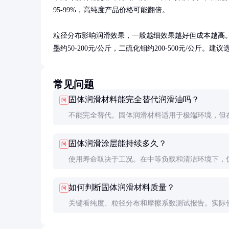
95-99%，高纯度产品价格可能翻倍。

粒径分布影响润滑效果，一般越细效果越好但成本越高。二
墨约50-200元/公斤，二硫化钼约200-500元/公
常见问题
固体润滑材料能完全替代润滑油吗？
问
不能完全替代。固体润滑材料适用于极端环境，但
工况下，润滑油的散热和减震效果更好。两者常配
固体润滑涂层能持续多久？
问
用，形成复合润滑系统。
使用寿命取决于工况。在中等负载和清洁环境下，
层可达数千小时。极端条件下可能只有几百小时，
如何判断固体润滑材料质量？
问
检查和补充。
关键看纯度、粒径分布和摩擦系数测试报告。实际
建议进行小样测试，观察摩擦磨损情况和寿命表现