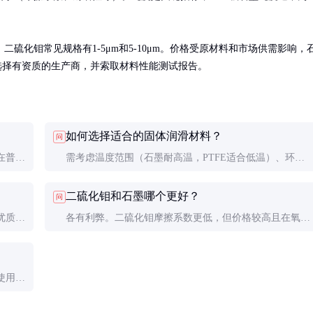
硫化钼常见规格有1-5μm和5-10μm。价格受原材料和市场供需影响，
斤。建议选择有资质的生产商，并索取材料性能测试报告。
如何选择适合的固体润滑材料？
问
在普通
需考虑温度范围（石墨耐高温，PTFE适合低温）、环境
合使
介质（二硫化钼不适用于氧化环境）、负载条件（软金属
二硫化钼和石墨哪个更好？
问
适合重载）等因素。建议咨询专业工程师。
优质涂
各有利弊。二硫化钼摩擦系数更低，但价格较高且在氧化
需定期
环境中不稳定；石墨价格较低且耐高温，但在干燥环境中
润滑性较差。
使用前
。