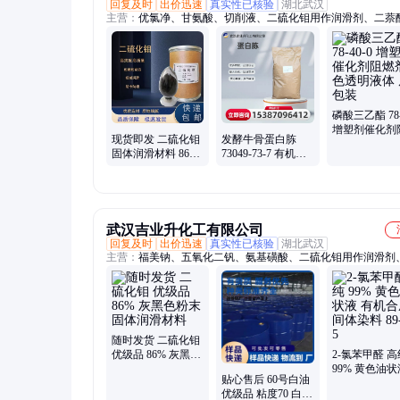
回复及时
出价迅速
真实性已核验
湖北武汉
主营：
优氯净、甘氨酸、切削液、二硫化钼用作润滑剂、二萘
焦油、甘露醇、水杨酸、硫酸锰、平平加、肌氨酸、磷酸氢、
镁、牛磺酸、磷酸铁、铵明矾、蛋白胨、碳酸镁、磷酸铝、戊
氯化锰、纤维素、黄糊精、硫化钠、硫化钡、木质素
磷酸三乙酯 78-
增塑剂催化剂
现货即发 二硫化钼
发酵牛骨蛋白胨
剂 无色透明液
固体润滑材料 86%
73049-73-7 有机氮
厂包装
1317-33-5 灰黑色粉
源培养基制备 淡黄
末
色粉末
武汉吉业升化工有限公司
回复及时
出价迅速
真实性已核验
湖北武汉
主营：
福美钠、五氧化二钒、氨基磺酸、二硫化钼用作润滑剂
化锂、焦性没食子酸、次氯酸钙、漂粉精、酪蛋白胨、甘油、
化钠、牛油脂肪酸、酵母膏、氟硅酸钠、单乙醇胺、氢氧化钾
钠、氟化钙、氧化铅、油酸钠、偏钒酸铵、氢氧化钡、EVA乳
硫化钼、氟化氢钾
随时发货 二硫化钼
优级品 86% 灰黑色
2-氯苯甲醛 高
粉末 固体润滑材料
99% 黄色油状
贴心售后 60号白油
机合成中间体
优级品 粘度70 白色
89-98-5