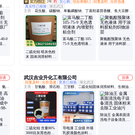
2年
档
安心购
综合体验L1
回复及时
出价迅速
酚、桦
真实性已核验
湖北武汉
主营：
花生酸、碳酸钠、单氟磷酸钠、丁基羟基茴香醚、鱼大豆酵母
磷酸
原料
二醛、
40-0
富马酸二丁酯 105-
聚氨酯预聚体 无色
阻燃
75-9 无色透明液体
液体 用于涂料胶粘
体 原
内增塑剂粘合剂
剂织物涂层
二硫化钼 暗灰色粉
末 固体润滑材料 有
色金属的脱模剂
武汉吉业升化工有限公司
洽谈
洽谈
回复及时
出价迅速
资质已核验
湖北武汉
、氨基
主营：
甘氨酸、滑石粉、三甘醇、二硫化钼固体润滑材料、生桐油、
九水硫
水杨酸、葡聚糖、石英砂、薄荷脑、苯甲醇、平平加、丁酸钠、磷酸
、氟化
氢、扩散剂、漂白精、硬脂酸、消泡剂、蛋白胨、硫化锌、磷酸铁、
液、二
黄糊精、硫酸钾、磷酸铝、磷铁粉、雷米邦、氧化铅
除油王 金属表面清
纯
洗电子设备清洗 固
液 有
体粉末 去除工业油
二硫化钼 含量86%
导电漆 工业级 外墙
染料
污
3000目灰黑色粉末
乳胶漆颜色涂料真