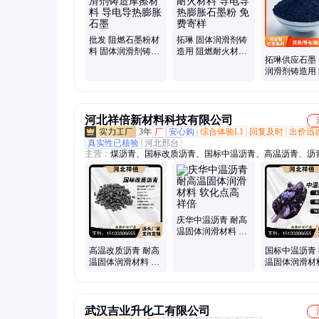
云母片、导热石墨、绝缘云母片、耐高温云母、云母板、岩片
片、膨润土、钙基膨润土、纳基膨润土
批发 阻燃石墨粉材
拓琳 固体润滑剂铸
料 固体润滑剂铸造
造用 阻燃耐火材料
拓琳供应石墨
摩擦材料 导电导热
导电导热膨胀石墨
润滑剂铸造用
膨胀石墨
粉 免费寄样
耐火材料 导
膨胀石墨粉
河北祥倍新材料科技有限公司
3年
厂
安心购
综合体验L1
回复及时
出价迅
真实性已核验
河北邢台
主营：
煤沥青、国标改质沥青、国标中温沥青、高温沥青、沥
中温沥青、改质沥青、球沥青、煤焦沥青、煤沥青片、液体沥
油沥青、高温沥青块、沥青块、沥青片、石油沥青片、沥青漆
油、煤焦油、炭黑油、中温沥青液、环氧煤沥青漆、改制沥青
青块
庆华中温沥青 耐高
温固体润滑材料 软
化点高 祥倍
高温改质沥青 耐高
国标中温沥青
温固体润滑材料 可
温固体润滑材
磨粉 质量稳定 祥倍
用于铝厂 质
稳定
武汉吉业升化工有限公司