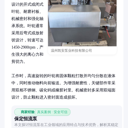
设计的开式或闭式
叶轮、耐磨衬板、
机械密封和强化轴
承系统。叶轮通常
采用后弯式或放射
状设计，转速可达
1450-2900rpm，产
温州凯安泵业科技有限公司
生强大的离心力和
剪切力。

工作时，高速旋转的叶轮将固体颗粒打散并均匀分散在液体
中，同时推动物料向前输送。为增强耐磨性，关键部件常采
用双相不锈钢、碳化钨或橡胶衬里。机械密封多采用双端面
设计，防止颗粒进入密封面造成损坏。
商家经验
真实案例 · 安全可信
保定恒流泵
本文探讨恒流泵在工业领域的应用特点与技术优势，解析其稳定