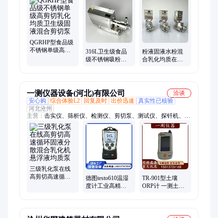
QGRHP型食品级
不锈钢单级高剪
316L卫生级食品
粉液固液水粉混
切乳化均质卫生
级不锈钢吸粉式
合乳化均质在线
级固液混合剪切
高剪切水粉固液
式卫生级食品级
泵
粉液混合剪切泵
不锈钢剪切泵
一测仪器设备(河北)有限公司
洽谈
安心购
综合体验L2
回复及时
出价迅速
真实性已核验
河北沧州
主营：
击实仪、筛析仪、检测仪、剪切泵、测试仪、探钎机、集
装箱、试验机、测定仪、试验仪、阻力仪、振摆仪、大于40cm、
uv紫外线、防水材料、水泥浆体、石材耐磨、电线电缆、塑料哑
铃、水泥标准、砖石水泥、狄法尔磨、电动脱模、稳定度仪、压
力泌水、胶砂流动
三级乳化泵在线
高剪切高速循环
德图testo610温湿
TR-901型土壤
固液分散混合乳
度计工业高精度
ORP计 一测土壤
化机悬浮液均质
数显室内空气检
ORP检测仪 一测
泵
测仪器
仪器