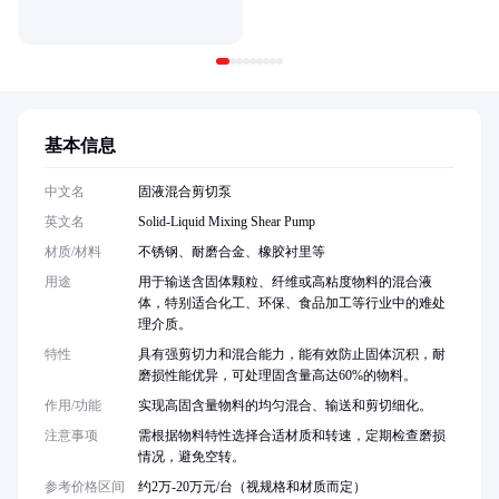
基本信息
中文名
固液混合剪切泵
英文名
Solid-Liquid Mixing Shear Pump
材质/材料
不锈钢、耐磨合金、橡胶衬里等
用途
用于输送含固体颗粒、纤维或高粘度物料的混合液
体，特别适合化工、环保、食品加工等行业中的难处
理介质。
特性
具有强剪切力和混合能力，能有效防止固体沉积，耐
磨损性能优异，可处理固含量高达60%的物料。
作用/功能
实现高固含量物料的均匀混合、输送和剪切细化。
注意事项
需根据物料特性选择合适材质和转速，定期检查磨损
情况，避免空转。
参考价格区间
约2万-20万元/台（视规格和材质而定）