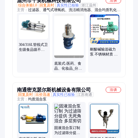
温州市千昊机械科技有限公司
洽谈
综合体验L0
回复及时
真实性已核验
浙江温州
主营：
过滤器、通气式增氧机、洗洁精消泡器、混合均质乳化
泵、固液混合器、下磁力搅拌器、磁力驱动搅拌机、曝气机、卫
生级磁力泵、平叶泵、正弦泵、高剪切分散乳化机
304/316L管线式卫
耐酸碱输送磁力
生级食品级不锈
泵 不锈钢材质 医
钢吸粉式高剪切
药化工专用 防腐
固液混合乳化泵
底装式-医药、食
蚀设备
品、化妆品_分散
乳化机工厂厂家
南通密克瑟尔斯机械设备有限公司
洽谈
回复及时
出价迅速
真实性已核验
江苏南通
主营：
均质混合泵
固液混合泵订制
为过滤筛分提供
无死角混合 多层