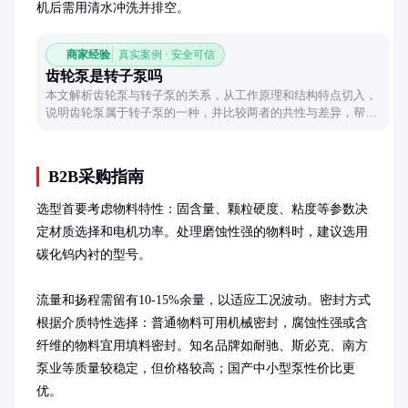
机后需用清水冲洗并排空。
商家经验
真实案例 · 安全可信
齿轮泵是转子泵吗
本文解析齿轮泵与转子泵的关系，从工作原理和结构特点切入，
说明齿轮泵属于转子泵的一种，并比较两者的共性与差异，帮助
读者清晰理解其分类逻辑。
B2B采购指南
选型首要考虑物料特性：固含量、颗粒硬度、粘度等参数决
定材质选择和电机功率。处理磨蚀性强的物料时，建议选用
碳化钨内衬的型号。

流量和扬程需留有10-15%余量，以适应工况波动。密封方式
根据介质特性选择：普通物料可用机械密封，腐蚀性强或含
纤维的物料宜用填料密封。知名品牌如耐驰、斯必克、南方
泵业等质量较稳定，但价格较高；国产中小型泵性价比更
优。