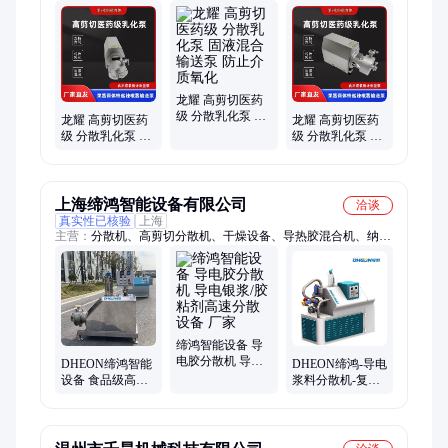
泵、离心泵、吸粉泵、乳化泵、转子泵、药剂泵、配套泵、饮料
泵、出料泵、真空泵、维持系统、乳化设备、搅拌装置、灌装机
泵、介质循环、搅拌配件、耐酸碱泵、精准计量、输送制药泵、
出料负压泵
龙耀 高剪切医药
级 分散乳化泵 固
龙耀 高剪切医药
龙耀 高剪切医药
液混合输送泵 防
级 分散乳化泵 固
级 分散乳化泵 固
止介质氧化
液混合输送泵 促
液混合输送泵 优
进介质循环
化介质循环
上海缔鸿智能设备有限公司
洽谈
真实性已核验
上海
主营：
分散机、高剪切分散机、干燥设备、导热胶混合机、纳米
陶瓷膜过滤机、粉体拆袋机、无尘拆袋机、在线剪切机、高速离
心喷雾干燥机、无尘送料机、过滤设备、碳纳米管研磨分散机、
吨袋开袋机、石墨烯分散研磨机、导电剂真空分散机、导电炭黑
高速分散机、三元材料高速均质机、导电胶分散机、流化包覆设
备、硅粉分散机、气凝胶分散机、纳米研磨机、真空上料机
缔鸿智能设备 导
电胶分散机 导电
DHEON缔鸿智能
DHEON缔鸿-导电
银浆/胶粘剂高速
设备 食品级高剪
浆料分散机-复合
分散设备 厂家
切乳化均质混合
材料电子浆料研
泵 固液剪切泵
磨分散混合设备