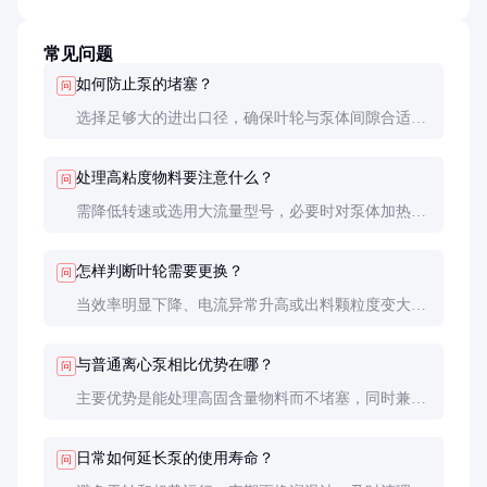
常见问题
如何防止泵的堵塞？
问
选择足够大的进出口径，确保叶轮与泵体间隙合适
（通常2-5mm）。对于纤维类物料，建议选用带破碎
功能的特殊叶轮。
处理高粘度物料要注意什么？
问
需降低转速或选用大流量型号，必要时对泵体加热保
温。启动前应用低粘度液体润滑流道。
怎样判断叶轮需要更换？
问
当效率明显下降、电流异常升高或出料颗粒度变大
时，应检查叶轮磨损。用卡尺测量，磨损超过原厚度
1/3即需更换。
与普通离心泵相比优势在哪？
问
主要优势是能处理高固含量物料而不堵塞，同时兼具
混合功能。普通泵固含量超过5%就容易出问题。
日常如何延长泵的使用寿命？
问