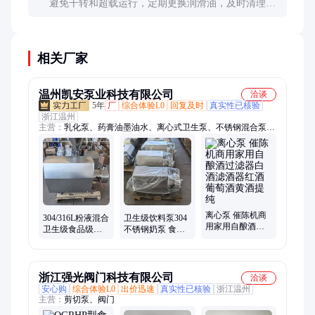
避免干转和超载运行，定期更换润滑油，及时清理泵
内沉积物。对于磨蚀性介质，可定期旋转叶轮以均匀
磨损。
相关厂家
温州凯安泵业科技有限公司
洽谈
5年
厂
综合体验L0
回复及时
真实性已核验
浙江温州
主营：
乳化泵、药膏油墨油水、离心式卫生泵、不锈钢混合泵、
固液混合乳化泵、食品级水粉混合机、水粉混合机、卫生级水粉
混合器、均质混合乳化泵、不锈钢离心泵、防爆离心泵、卫生级
饮料泵、不锈钢奶泵、食品级离心泵、不锈钢分散泵、卫生级乳
化泵、自吸泵、304自吸泵、立式乳化泵、食品级卫生泵、卧式
卫生级卫生泵、卫生泵、管线式三级乳化泵、防爆酒精泵
离心泵 催陈机商
304/316L粉液混合
卫生级饮料泵304
用家用自酿酒过
卫生级食品级不
不锈钢奶泵 食品
滤器白酒滤酒器
锈钢吸粉式高剪
级离心泵 酒精流
红酒葡萄酒黄酒
切固液混合乳化
体水卫生泵厂家
提纯
泵
浙江强光阀门科技有限公司
洽谈
安心购
综合体验L0
出价迅速
真实性已核验
浙江温州
主营：
剪切泵、阀门