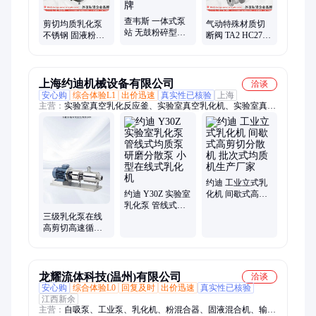
查韦斯 一体式泵
剪切均质乳化泵
气动特殊材质切
站 无鼓粉碎型格
不锈钢 固液粉液
断阀 TA2 HC276
栅 除污机 单双毂
混合乳化输送灌
蒙乃尔 纯镍
进口潜水回流泵
装泵 进口独资乳
35581 外国独资电
品牌
化机
动调节阀
上海约迪机械设备有限公司
洽谈
安心购
综合体验L1
出价迅速
真实性已核验
上海
主营：
实验室真空乳化反应釜、实验室真空乳化机、实验室真空
均质乳化釜、剪切泵、实验室真空高剪切分散乳化反应釜、实验
室真空高粘度搅拌釜、实验室分散机反应釜、实验室均质机反应
釜、实验室不锈钢反应釜、实验室真空玻璃反应釜、实验室高粘
度搅拌罐、真空乳化机、乳化泵、实验室在线式乳化泵、管线式
乳化泵、三级乳化泵、管线式高剪切乳化泵、实验室高剪切乳化
机、实验室高剪切均质机、实验室高剪切分散机、实验室高速乳
约迪 工业立式乳
约迪 Y30Z 实验室
化机 间歇式高剪
化机、实验室高速分散机、实验室高速均质机、实验室搅拌器、
乳化泵 管线式均
切分散机 批次式
实验室乳化机刀头配件、德国艾卡IKA分散机搅拌器
质泵 研磨分散泵
均质机生产厂家
三级乳化泵在线
小型在线式乳化
高剪切高速循环
机
固液分散混合乳
化机悬浮液均质
泵
龙耀流体科技(温州)有限公司
洽谈
安心购
综合体验L0
回复及时
出价迅速
真实性已核验
江西新余
主营：
自吸泵、工业泵、乳化机、粉混合器、固液混合机、输送