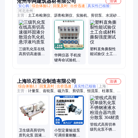
沧州华网建筑器材有限公司
洽谈
安心购
综合体验L2
回复及时
出价迅速
真实性已核验
河北沧州
主营：
土工布检测仪、沥青检测仪、实验机、剪切泵、水泥砂浆
抗折抗压、压力机、养护箱、管材检测设备、混凝土设备、土壤
检测设备
三级乳化泵在线
塑料直角撕裂性
高剪切高速循环
能试验仪 土工合
华网仪器 手机按
固液分散混合乳
成材料撕裂强度
键寿命试验机
化机悬浮液均质
测试仪
ASR-5617单轴鼠
泵
标寿命老化测试
轴式
上海玖石泵业制造有限公司
洽谈
综合体验L1
回复及时
出价迅速
真实性已核验
上海
主营：
计量泵、齿轮泵、磁力泵、剪切泵、恒流泵、柱塞泵、转
子泵
管线式高剪切单
级乳化泵不锈钢
卫生级高剪切均
小型定量输送泵
液液水粉混合器
质乳化泵 固液粉
可调排量耐酸碱