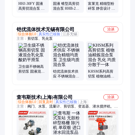
HHJ-30FY 固液
固液 锥型高剪切
富莱克 精细型粉
高剪切混合泵 胶
混合泵 HHB-2GY
碎泵 静音设计 品
黏剂 富莱克 专业
富莱克产品 精选
质 保障 粉碎管道
生产厂家
厂家
流体中结团
铠优流体技术无锡有限公司
洽谈
综合体验L0
真实性已核验
江苏无锡
主营：
剪切泵、乳化泵
卫生级不锈钢高
剪切泵 固液混合
铠优流体技术供
KHSM系列高剪
乳化泵 酸奶平滑
应 不锈钢混合精
切泵 植物油精炼
泵
细均质泵 卫生级
混合泵 混合 乳化
均质混合泵
均质 分散于一体
查韦斯技术(上海)有限公司
洽谈
综合体验L0
回复及时
真实性已核验
上海
主营：
阀门、水泵、流量计、剪切泵、变送器、潜水搅拌机、低
速推流器、回流泵、格栅、压力表、潜水泵、潜污泵、深井泵、
螺杆泵、渣浆泵、转子泵、离心泵、多级泵、自吸泵、轴流泵、
循环泵、电磁阀、调节阀、传感器、磁悬浮风机、空气悬浮风机