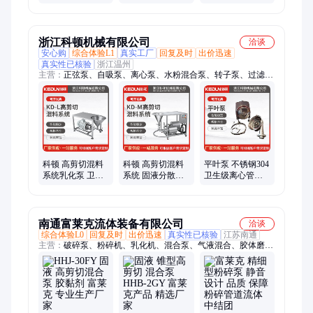
均质分散泵 304材
液混合乳化输送
腐蚀 0.5级高精度
质
灌装泵
柱塞原理
浙江科顿机械有限公司
洽谈
安心购
综合体验L1
真实工厂
回复及时
出价迅速
真实性已核验
浙江温州
主营：
正弦泵、自吸泵、离心泵、水粉混合泵、转子泵、过滤
器、螺杆泵、胶体磨、负压泵、分散乳化机、卫生级凸轮泵、啤
酒饮料输送泵、高剪切混料系统
科顿 高剪切混料
科顿 高剪切混料
平叶泵 不锈钢304
系统乳化泵 卫生
系统 固液分散乳
卫生级离心管道
级固液混合配料
化泵 KD-M食品
增压水泵 可加工
机 KD-L 可加工定
奶粉液体混合机
定制
制
南通富莱克流体装备有限公司
洽谈
综合体验L0
回复及时
出价迅速
真实性已核验
江苏南通
主营：
破碎泵、粉碎机、乳化机、混合泵、气液混合、胶体磨、
磨浆机、均质机、粉碎泵、输送泵、高速研磨、垃圾剪切机、餐
厨垃圾处理