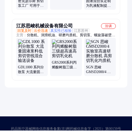
密克瑟尔斯 剪切
固液混合泵定制
剪切
泵工厂 可用于固
为乳液配制提供
液混合工艺 稳定
批次处理 多层剪
可靠 高粘度处理
切
江苏思峻机械设备有限公司
洽谈
回复及时
出价迅速
真实性已核验
江苏苏州
主营：
分散机、润滑机油、研磨均质机、剪切泵、螺旋藻破壁
机、高剪切胶体磨、羟丙甲纤维素、汽车防腐涂料、研磨破碎匀
浆机、氢燃料电池浆料
GRS2000系列丙
GDL1000 系列分
烯酸树脂三级超
SGN 思峻
散泵 大流量固液
高速高剪切乳化
GMSD2000/4 实
浆料低剪切管线
机
验室高速研磨分
混合输送设备
散机 高剪切乳化
均质机
药品医疗器械网络信息服务备案(京)网药械信息备字（2021）第00159号