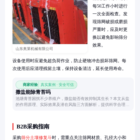
每50工作小时进行
一次全面检查。发
现筛网破损或磨损
严重时，应及时更
换以避免影响筛分
效果。

山东奥莱机械有限公司
设备使用时应避免超负荷作业，防止硬物冲击损坏筛网。每
次使用后应清理残留土壤，保持设备清洁，延长使用寿命。
商家经验
真实案例 · 安全可信
撒盐能除青苔吗
池塘青苔困扰不少养殖户，撒盐能否有效抑制其生长？本文从盐
的作用原理、实际效果及潜在风险三方面解析，提供科学合理的
治理建议。
B2B采购指南
采购
筛分土壤修复斗
时，需重点关注筛网材质、孔径大小和