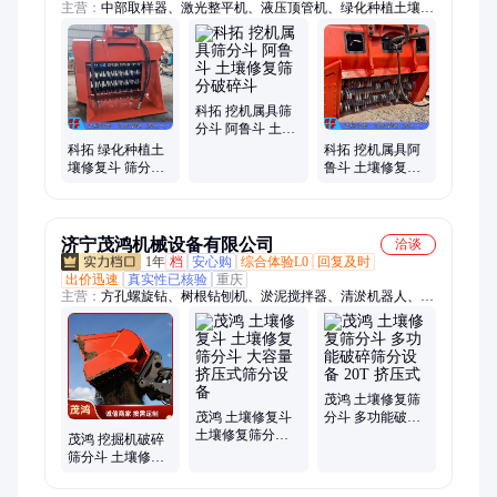
主营：
中部取样器、激光整平机、液压顶管机、绿化种植土壤修
复斗、柴油防汛泵车、隧道凿毛机、车载式马路吹风机、水下清
淤机器人、玻璃安装机械手、扫雪机、推雪铲、扫雪滚刷、全自
动升降柱、船式洗车槽、履带绳锯机、电动出土车、电动绳锯
机、短管置换、内壁喷涂机器人、箱式喷砂机、手持式喷砂机、
全自动锚索锚具切割机、智能张拉设备、智能压浆台车、龙门压
科拓 挖机属具筛
力机、玻璃机械手
分斗 阿鲁斗 土壤
修复筛分破碎斗
科拓 绿化种植土
科拓 挖机属具阿
壤修复斗 筛分砂
鲁斗 土壤修复筛
石土壤斗 阿鲁斗
分斗 细致碎土筛
选斗
济宁茂鸿机械设备有限公司
洽谈
1年
档
安心购
综合体验L0
回复及时
出价迅速
真实性已核验
重庆
主营：
方孔螺旋钻、树根钻刨机、淤泥搅拌器、清淤机器人、激
光整平机、电动铲车、甘蔗收获机、液压拔管机、液压顶管机
茂鸿 土壤修复筛
茂鸿 土壤修复斗
分斗 多功能破碎
土壤修复筛分斗
筛分设备 20T 挤
茂鸿 挖掘机破碎
大容量挤压式筛
压式
筛分斗 土壤修复
分设备
专用 土壤处理破
碎斗