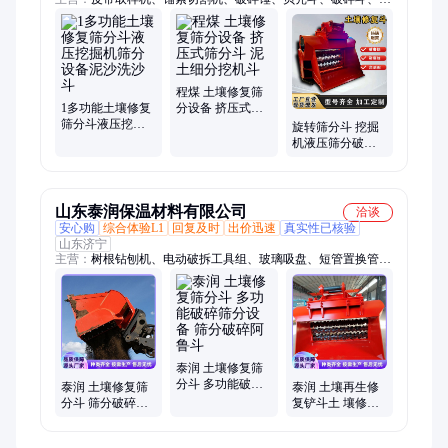
分斗、制氮机、扫地车、硫化机、锚索静载实验台、生物质燃烧
机、手推扫雪机、柴油泵车、融雪撒布机、打桩机、螺旋钻机、
滚筒夯、焊网机、电磁吸盘、升降柱、光伏板安装机、粉碎钳、
截桩机、冷喷划线机、弯管机
程煤 土壤修复筛
1多功能土壤修复
分设备 挤压式筛
筛分斗液压挖掘
分斗 泥土细分挖
旋转筛分斗 挖掘
机筛分设备泥沙
机斗
机液压筛分破碎
洗沙斗
斗 SFP-28土壤修
复斗
山东泰润保温材料有限公司
洽谈
安心购
综合体验L1
回复及时
出价迅速
真实性已核验
山东济宁
主营：
树根钻刨机、电动破拆工具组、玻璃吸盘、短管置换管道
修复设备、移动式洗车槽、智能压浆台车、管道清淤机器人、轻
质板安装机、板材吸吊机、车载式马路吹风机、移动式喷砂机、
龙门压力机、扫地机、液压拔管机、井下电视、液压扳手、回收
式喷砂机、玻璃安装机械手、卷盘喷灌机、智能张拉、马路吹风
机、智能钢管套丝机、树叶收集车、箱式喷砂机、沥青搅拌机
泰润 土壤修复筛
分斗 多功能破碎
泰润 土壤修复筛
泰润 土壤再生修
筛分设备 筛分破
分斗 筛分破碎斗
复铲斗土 壤修复
碎阿鲁斗
泥土细分阿鲁斗
破碎筛分斗 挖掘
机阿鲁斗