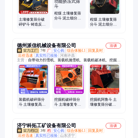
液压破拆工具组、等离子切割机、相贯线切割机、激光切割机
程煤 土壤修复筛
分斗 泥土细分挖
土壤修复筛分破
程煤 土壤修复筛
机斗 多功能挤压
碎铲斗 铸造反击
分斗 泥土细分挖
式筛斗
式破碎机配件 挖
机斗 建筑垃圾粉
掘机用岩石破碎
碎斗
斗
德州派信机械设备有限公司
洽谈
7年
厂
安心购
综合体验L1
回复及时
出价迅速
真实性已核验
河南许昌
主营：
自带动力扫雪机、装载机抛雪机、装载机破冰机、挖掘机
破碎斗、挖掘机筛分斗、钻裂一体机、挖掘机岩石锯、挖掘机开
沟机、挖改钻机、岩石劈裂机、非固化喷涂机、挖掘机电杆夹、
挖掘机碎草机、护栏清洗机、挖掘机碎木机、挖掘机抱夹锯、淤
泥固化搅拌头、挖掘机滚筒夯、挖掘机旋耕机、螺旋方孔钻机、
岩石劈裂棒、车载式推雪铲、高速公路绿篱修剪机、车载式扫雪
机、马路吹风机
装载机破碎筛分
挖掘机破碎筛分
挖掘机阿鲁斗 土
斗 土壤修复高效
斗 土壤修复专用
壤修复筛分破碎
筛分 可更换孔径
可更换筛板 坚固
斗 污染土处理设
筛板适用多场景
耐用性能稳定
备
济宁科拓工矿设备有限公司
洽谈
3年
档
安心购
综合体验L1
回复及时
出价迅速
真实性已核验
山东济宁