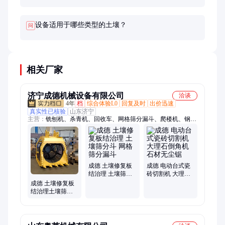
设备适用于哪些类型的土壤？
问
相关厂家
济宁成德机械设备有限公司
洽谈
4年
档
综合体验L0
回复及时
出价迅速
真实性已核验
山东济宁
主营：
铣刨机、杀青机、回收车、网格筛分漏斗、爬楼机、钢管
调直机
成德 土壤修复板
成德 电动台式瓷
结治理 土壤筛分
砖切割机 大理石
斗 网格筛分漏斗
倒角机 石材无尘
成德 土壤修复板
锯
结治理土壤筛分
设备 网格筛分漏
斗 滚筒式挖机筛
分斗