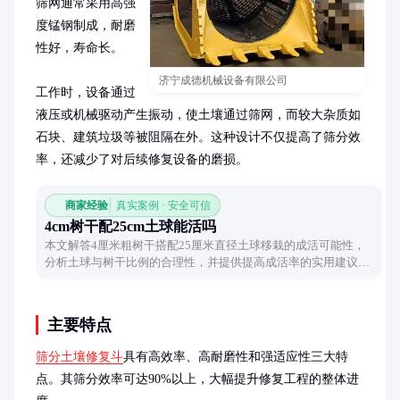
筛网通常采用高强
度锰钢制成，耐磨
性好，寿命长。

济宁成德机械设备有限公司
工作时，设备通过
液压或机械驱动产生振动，使土壤通过筛网，而较大杂质如
石块、建筑垃圾等被阻隔在外。这种设计不仅提高了筛分效
率，还减少了对后续修复设备的磨损。
商家经验
真实案例 · 安全可信
4cm树干配25cm土球能活吗
本文解答4厘米粗树干搭配25厘米直径土球移栽的成活可能性，
分析土球与树干比例的合理性，并提供提高成活率的实用建议，
帮助读者掌握树木移栽的关键技巧。
主要特点
筛分土壤修复斗
具有高效率、高耐磨性和强适应性三大特
点。其筛分效率可达90%以上，大幅提升修复工程的整体进