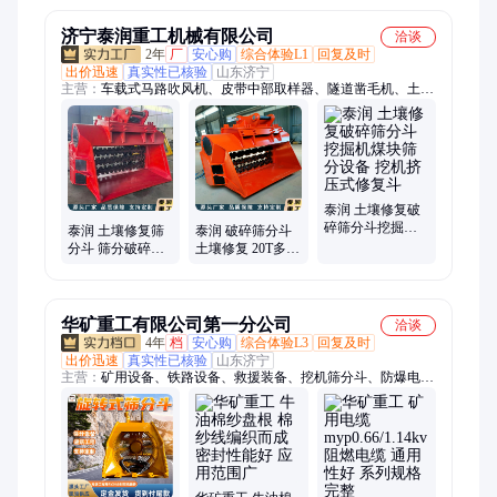
济宁泰润重工机械有限公司
洽谈
2年
厂
安心购
综合体验L1
回复及时
出价迅速
真实性已核验
山东济宁
主营：
车载式马路吹风机、皮带中部取样器、隧道凿毛机、土壤
修复筛分斗、玻璃安装机械手、全自动升降柱、液压拔管机、洗
车槽、清淤机器人、龙门压力机、智能套丝机、短管置换、锚索
切割机、履带遥控绳锯机、电动绳锯机、树枝粉碎机、水泥道口
板、手动液压剪扩钳、箱式喷砂机、不锈钢水喷砂机、三滚轴摊
铺机、电液推杆、管道喷涂机器人、无动力吸盘、履带马路切割
机
泰润 土壤修复破
碎筛分斗挖掘机
泰润 土壤修复筛
泰润 破碎筛分斗
煤块筛分设备 挖
分斗 筛分破碎斗
土壤修复 20T多功
机挤压式修复斗
挤压式筛分斗机
能挤压式筛斗 筛
垃圾粉碎斗
分破碎斗
华矿重工有限公司第一分公司
洽谈
4年
档
安心购
综合体验L3
回复及时
出价迅速
真实性已核验
山东济宁
主营：
矿用设备、铁路设备、救援装备、挖机筛分斗、防爆电
器、路面机械、工程机械