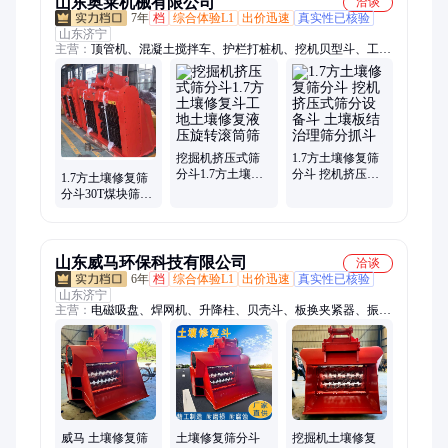
山东奥莱机械有限公司
洽谈
7年
档
综合体验L1
出价迅速
真实性已核验
山东济宁
主营：
顶管机、混凝土搅拌车、护栏打桩机、挖机贝型斗、工字
钢冷弯机、自动上料搅拌车、螺旋筋成形机、钢筋焊网机、等离
子切割机、抓木机、混凝土输送泵、螺旋钻机、破碎锤、劈裂
机、绳锯机、随车挖、激光整平机、混凝土摊铺机、电动玻璃吸
盘、生物质燃烧机、自动排焊机、焊网机、激光切割机、制氮
机、扫地车
挖掘机挤压式筛
1.7方土壤修复筛
分斗1.7方土壤修
分斗 挖机挤压式
1.7方土壤修复筛
复斗工地土壤修
筛分设备斗 土壤
分斗30T煤块筛分
复液压旋转滚筒
板结治理筛分抓
设备斗多功能挤
筛
斗
压式筛斗
山东威马环保科技有限公司
洽谈
6年
档
综合体验L1
出价迅速
真实性已核验
山东济宁
主营：
电磁吸盘、焊网机、升降柱、贝壳斗、板换夹紧器、振动
夯、锚索切割机、皮带取样器、顶管机、破碎锤、铣挖机、隧道
凿毛机、热熔划线机、螺旋钻机、污水处理设备、电动叉车、打
桩机、智能张拉设备、劈裂机、液压扳手、液压剪、生物质燃烧
机、劈裂棒、自卸式路面清扫车、洗车机
威马 土壤修复筛
土壤修复筛分斗
挖掘机土壤修复