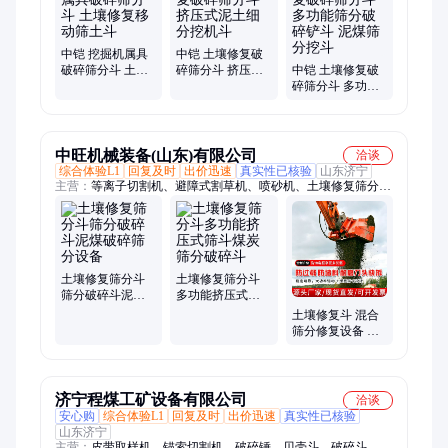
机、智能压浆设备、马路吹风机、吸粪车、电动扫地机、机耕
船、液压扳手、内壁喷涂器、中部取样器、无动力玻璃吸盘、树
叶收集车、小麦镇压机、树根钻刨机
中铠 挖掘机属具
中铠 土壤修复破
破碎筛分斗 土壤
碎筛分斗 挤压式
中铠 土壤修复破
修复移动筛土斗
泥土细分挖机斗
碎筛分斗 多功能
筛分破碎铲斗 泥
煤筛分挖斗
中旺机械装备(山东)有限公司
洽谈
综合体验L1
回复及时
出价迅速
真实性已核验
山东济宁
主营：
等离子切割机、避障式割草机、喷砂机、土壤修复筛分
斗、顶管机、焊网机、玻璃吸盘、制氮机、电磁吸盘、激光切割
机、锚索切割机、液压扳手、破桩机、渣浆泵、护栏清洗机、劈
裂棒、板换夹紧器、抛光机、电动叉车、铣挖机、打桩机、生物
质燃烧机、激光除锈机、热熔划线机、柴油泵车、绿篱修剪机
土壤修复筛分斗
土壤修复筛分斗
筛分破碎斗泥煤
多功能挤压式筛
破碎筛分设备
斗煤炭筛分破碎
土壤修复斗 混合
斗
筛分修复设备 油
污土壤修复专用
挖机斗
济宁程煤工矿设备有限公司
洽谈
安心购
综合体验L1
回复及时
出价迅速
真实性已核验
山东济宁
主营：
皮带取样机、锚索切割机、破碎锤、贝壳斗、破碎斗、筛