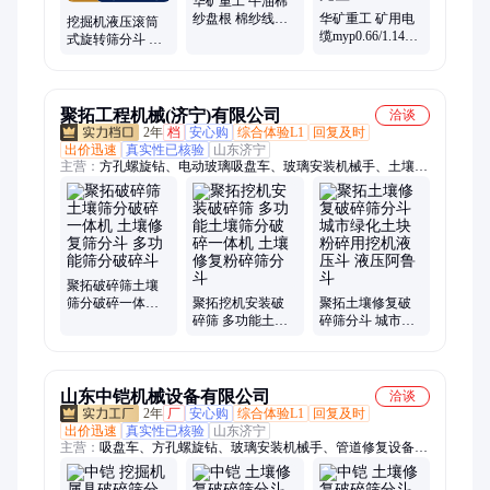
华矿重工 牛油棉
纱盘根 棉纱线编
华矿重工 矿用电
挖掘机液压滚筒
织而成 密封性能
缆myp0.66/1.14kv
式旋转筛分斗 多
好 应用范围广
阻燃电缆 通用性
功能土壤修复挤
好 系列规格完整
压式圆筛斗 结构
简单
聚拓工程机械(济宁)有限公司
洽谈
2年
档
安心购
综合体验L1
回复及时
出价迅速
真实性已核验
山东济宁
主营：
方孔螺旋钻、电动玻璃吸盘车、玻璃安装机械手、土壤筛
分破碎一体机、液压拔管机、回收式喷砂机、移动式喷砂机、箱
式喷砂机、龙门压力机、短管置换设备、移动式洗车槽、卷盘喷
灌机、智能张拉设备、智能压浆台车、车载马路吹风机、智能清
淤机器人、车载式绿篱修剪机、扫雪滚刷、车载式护栏清洗机、
电动液压扳手、管道内壁喷涂器、中部取样器、玻璃吸盘、树叶
收集车、智能钢管套丝机
聚拓破碎筛土壤
筛分破碎一体机
聚拓挖机安装破
聚拓土壤修复破
土壤修复筛分斗
碎筛 多功能土壤
碎筛分斗 城市绿
多功能筛分破碎
筛分破碎一体机
化土块粉碎用挖
斗
土壤修复粉碎筛
机液压斗 液压阿
分斗
鲁斗
山东中铠机械设备有限公司
洽谈
2年
厂
安心购
综合体验L1
回复及时
出价迅速
真实性已核验
山东济宁
主营：
吸盘车、方孔螺旋钻、玻璃安装机械手、管道修复设备短
管置换、挖机抽砂泵、液压拔管机、回收式喷砂机、喷砂机、龙
门压力机、板换加紧器、移动式洗车槽、卷盘喷灌机、智能张拉