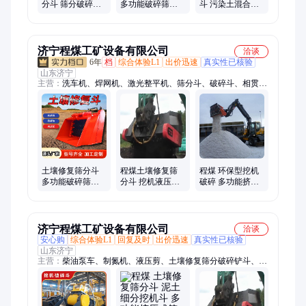
分斗 筛分破碎斗
多功能破碎筛分
斗 污染土混合修
泥土细分挖机斗
设备大容量筛分
复 河道清淤矿山
旋转斗
建筑垃圾筛分铲
斗
济宁程煤工矿设备有限公司
洽谈
6年
档
综合体验L1
出价迅速
真实性已核验
山东济宁
主营：
洗车机、焊网机、激光整平机、筛分斗、破碎斗、相贯线
切割机、电磁吸盘、液压扳手、劈裂枪、破拆工具组、液压剪、
智能张拉设备、蒸汽养护机、铣挖机、螺旋钻机、锚索切割机、
滚筒夯、劈裂棒、绳锯机、板换夹紧器、液压渣浆泵、单轨运输
车、生物质燃烧机、避障式割草机、破碎锤
土壤修复筛分斗
程煤土壤修复筛
程煤 环保型挖机
多功能破碎筛分
分斗 挖机液压筛
破碎 多功能挤压
设备 筛分破碎一
分破碎斗 石料筛
式 土壤修复筛分
体机
分铲斗
斗 SFP-28
济宁程煤工矿设备有限公司
洽谈
安心购
综合体验L1
回复及时
出价迅速
真实性已核验
山东济宁
主营：
柴油泵车、制氮机、液压剪、土壤修复筛分破碎铲斗、液
压顶管机、玻璃吸盘、焊网机、生物质燃烧机、扫地车、划线
机、渣浆泵、打桩机、智能张拉设备、劈裂机、板换夹紧器、铣
挖机、护栏清洗机、抓钢机、螺旋钻机、劈裂棒、电动绳锯机、