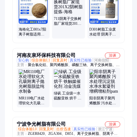
脂锅炉、交换树脂、大孔树脂、树脂诚信、混床树脂、锅炉软化
水、食品级树脂、d301-d308、d001sc-d113、717阴离子、纯水制
备、711阴离子、分离提纯
711阴离子交换树
脂厂家现货201X2
阴树脂提炼-海格
海格化工001x7阳
D301树脂工业废
离子树脂适用于
水处理 阴离子交
水及其它的软化
换树脂批量生产
脱盐抛光树脂
海格化工
河南友泉环保科技有限公司
洽谈
安心购
综合体验L1
回复及时
真实性已核验
河南信阳
主营：
聚合氯化铝、聚丙烯酰胺、磷酸三钠、离子交换树脂、工
业葡萄糖、硫酸亚铁、活性炭
绿矾 工业级一水
MR110电厂水处
硫酸亚铁 烘干 铁
阳非阴离子聚丙
理软化大孔吸附
触媒催化剂 冶金
烯酰胺 污水处理
离子抛光树脂脱
洗煤
沉淀脱水净水絮
盐纯水制备
凝剂增稠增粘剂
pam
宁波争光树脂有限公司
洽谈
综合体验L0
回复及时
出价迅速
真实性已核验
浙江宁波
主营：
ZGER8420、ZGA304、D851、离子交换树脂、阴离子交