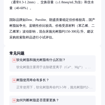
（通常0.3-1.2mm）、交换容量（≥1.8meq/mL为佳）和含水
量（40-60%）。

国际品牌如Dow、Purolite、朗盛质量稳定但价格较高，国产
树脂如争光、蓝晓性价比较高。价格受原材料（苯乙烯、二
乙烯苯）波动影响，混合床抛光树脂约150-300元/升。建议
采购前索取样品进行小试评估。
常见问题
软化树脂和抛光树脂有什么区别？
问
软化树脂主要用于去除硬度离子（Ca²⁺、Mg²⁺），抛
光树脂用于深度去除所有离子，达到更高纯度。软化
树脂通常为单一阳离子型，抛光树脂多为混合床。
树脂使用寿命有多长？
问
正常使用下，软化树脂寿命约3-5年，抛光树脂约2-3
年。实际寿命受进水水质、再生频率和操作条件影响
很大。
如何判断树脂是否需要更换？
问