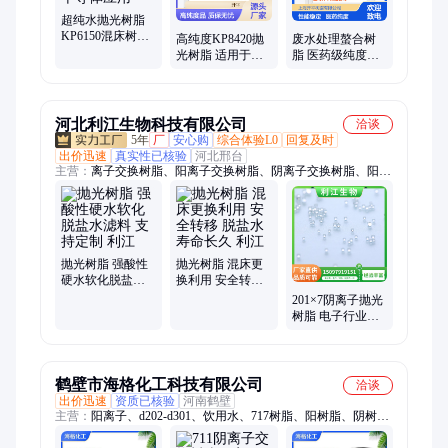
超纯水抛光树脂
KP6150混床树脂
高纯度KP8420抛
废水处理螯合树
水质达18兆欧 在
光树脂 适用于各
脂 医药级纯度保
电子半导体应用
行业纯水制备
障 性能稳定可靠
河北利江生物科技有限公司
洽谈
5年
厂
安心购
综合体验L0
回复及时
出价迅速
真实性已核验
河北邢台
主营：
离子交换树脂、阳离子交换树脂、阴离子交换树脂、阳树
脂、阴树脂、阴阳离子交换树脂、阴阳树脂、软水树脂、混床树
脂、抛光树脂、001x7 树脂、软化水树脂、除盐水树脂、超纯水
树脂、食品饮料水处理树脂、净水设备树脂
抛光树脂 强酸性
抛光树脂 混床更
硬水软化脱盐水
换利用 安全转移
滤料 支持定制 利
脱盐水 寿命长久
201×7阴离子抛光
江
利江
树脂 电子行业超
纯水 深度脱盐纯
度高 利江
鹤壁市海格化工科技有限公司
洽谈
出价迅速
资质已核验
河南鹤壁
主营：
阳离子、d202-d301、饮用水、717树脂、阳树脂、阴树
脂、d001树脂、d201树脂、软化树脂、专用树脂、树脂海格、树