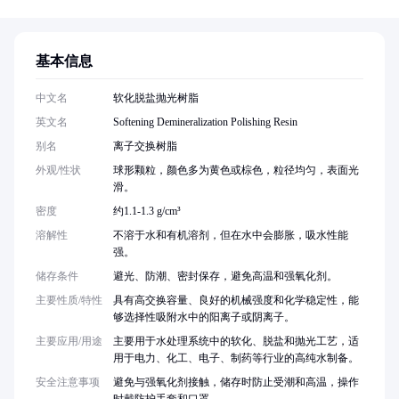
基本信息
中文名
软化脱盐抛光树脂
英文名
Softening Demineralization Polishing Resin
别名
离子交换树脂
外观/性状
球形颗粒，颜色多为黄色或棕色，粒径均匀，表面光
滑。
密度
约1.1-1.3 g/cm³
溶解性
不溶于水和有机溶剂，但在水中会膨胀，吸水性能
强。
储存条件
避光、防潮、密封保存，避免高温和强氧化剂。
主要性质/特性
具有高交换容量、良好的机械强度和化学稳定性，能
够选择性吸附水中的阳离子或阴离子。
主要应用/用途
主要用于水处理系统中的软化、脱盐和抛光工艺，适
用于电力、化工、电子、制药等行业的高纯水制备。
安全注意事项
避免与强氧化剂接触，储存时防止受潮和高温，操作