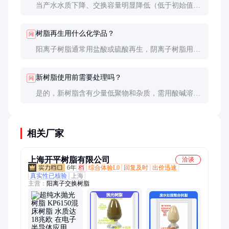
当产水水质下降、交换容量明显降低（低于初始值
70%）、破碎率增加（＞10%）或颜色明显变深时，
应考虑更换树脂。
树脂再生用什么化学品？
问
阳离子树脂通常用盐酸或硫酸再生，阴离子树脂用氢
氧化钠再生。再生液浓度一般为4-10%，需根据树脂
类型和水质情况调整。
新树脂使用前需要处理吗？
问
是的，新树脂含有少量低聚物和杂质，需用酸碱溶液
交替冲洗（通常4%NaOH和4%HCl各2-3个周期），直
到出水清澈无杂质。
相关厂家
上海开平树脂有限公司
洽谈
6年
档
综合体验L0
回复及时
出价迅速
真实性已核验
上海
主营：
阳离子交换树脂