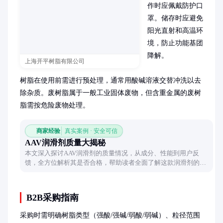
作时应佩戴防护口
罩。储存时应避免
阳光直射和高温环
境，防止功能基团
降解。

上海开平树脂有限公司
树脂在使用前需进行预处理，通常用酸碱溶液交替冲洗以去
除杂质。废树脂属于一般工业固体废物，但含重金属的废树
脂需按危险废物处理。
商家经验
真实案例 · 安全可信
AAV润滑剂质量大揭秘
本文深入探讨AAV润滑剂的质量情况，从成分、性能到用户反
馈，全方位解析其是否合格，帮助读者全面了解这款润滑剂的真
实表现。
B2B采购指南
采购时需明确树脂类型（强酸/强碱/弱酸/弱碱）、粒径范围