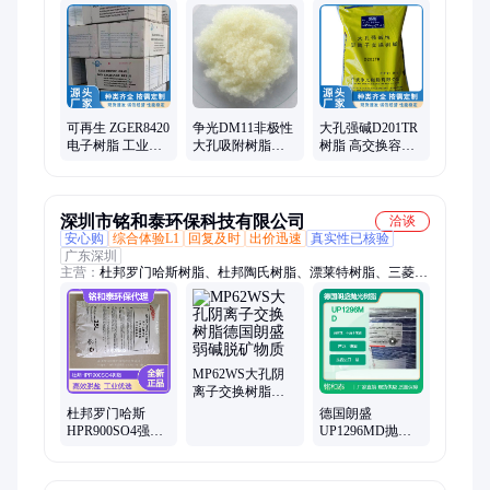
换树脂、强碱阴离子交换树脂、大孔吸附树脂、提铀树脂、强酸
型阳离子交换树脂、阳离子交换树脂、螯合型离子交换树脂、混
床离子交换树脂、树脂、含酚废水树脂、氨基膦酸树脂、工业级
大孔吸附树脂、预处理软化树脂、非极性大孔树脂、大孔阴树
脂、软水树脂、D314、D840、ZGA398、ZGC108DQ、CD550
可再生 ZGER8420
争光DM11非极性
大孔强碱D201TR
电子树脂 工业超
大孔吸附树脂用
树脂 高交换容量
纯水末端深度脱
于头孢，皂角
水处理阴树脂
盐抛光填料
苷，花青素等的
分离
深圳市铭和泰环保科技有限公司
洽谈
安心购
综合体验L1
回复及时
出价迅速
真实性已核验
广东深圳
主营：
杜邦罗门哈斯树脂、杜邦陶氏树脂、漂莱特树脂、三菱树
脂
MP62WS大孔阴
离子交换树脂德
国朗盛弱碱脱矿
杜邦罗门哈斯
德国朗盛
物质
HPR900SO4强碱
UP1296MD抛光
树脂冷凝水抛光
树脂可以替代杜
工业脱盐
邦UP6040超纯水
树脂使用