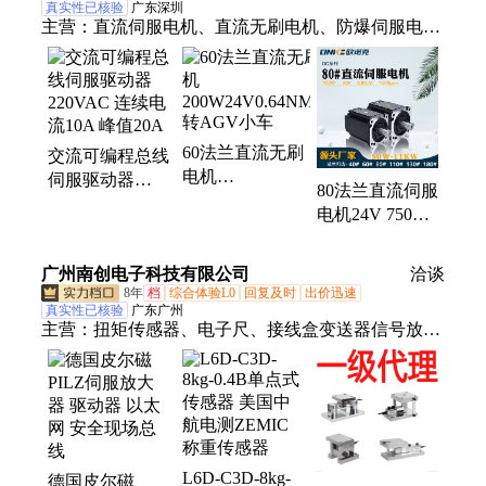
真实性已核验
广东深圳
主营：
直流伺服电机、直流无刷电机、防爆伺服电
机、低温伺服驱动器、双驱无刷驱动器、低压伺服驱
动器、直流伺服驱动器、交流伺服驱动器、直流无刷
驱动器、交流无刷驱动器、伺服驱动器、无刷驱动
器、防水伺服电机、双出轴伺服电机、交流伺服电
60法兰直流无刷
交流可编程总线
机、驱动 电机一体机、低温伺服电机、三相伺服电
电机
伺服驱动器
机、大功率伺服电机、伺服电机、80伺服电机、80法
80法兰直流伺服
200W24V0.64NM3000
220VAC 连续电
兰直流无刷电机、60法兰直流无刷电、电机驱动控制
电机24V 750W
转AGV小车
流10A 峰值20A
器、微型直流伺服电机
磁电增量式小功
率短款电机
广州南创电子科技有限公司
洽谈
8年
档
综合体验L0
回复及时
出价迅速
真实性已核验
广东广州
主营：
扭矩传感器、电子尺、接线盒变送器信号放大
器。、皮尔磁驱动器、HBM传感器、仪器仪表、自
动配料系统、称重配料系统、压力传感器、力传感
器、电磁振动给料机、自动配料设备、真空上料机输
送机投料机、粉体输送系统、配料混合系统、称重模
块、电子仪表、滚珠丝杠电机丝杠、无尘投料机投料
L6D-C3D-8kg-
德国皮尔磁
站、自动灌装秤灌装机、磁致伸缩位移传感器、拉杆