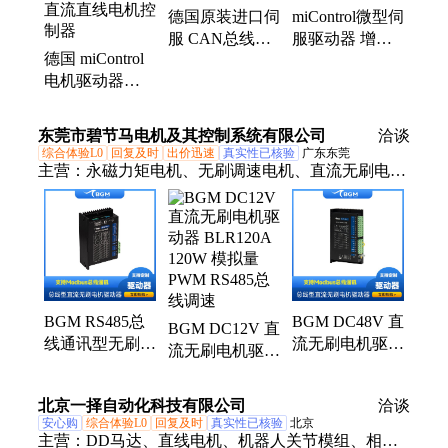
德国原装进口伺
miControl微型伺
服 CAN总线步
服驱动器 增量
德国 miControl
进电机驱动器
编码器 多样型
电机驱动器
嵌入式驱动板
号 售后无忧
EtherCAT 总线
直流直线电机控
东莞市碧节马电机及其控制系统有限公司
洽谈
制器
综合体验L0
回复及时
出价迅速
真实性已核验
广东东莞
主营：
永磁力矩电机、无刷调速电机、直流无刷电
机、直流无刷驱动器、无刷减速电机
BGM RS485总
BGM DC48V 直
BGM DC12V 直
线通讯型无刷驱
流无刷电机驱动
流无刷电机驱动
动器 BHR400A
器 BLR400A 功
器 BLR120A
AC220V供电 支
率400W 带485
120W 模拟量
北京一择自动化科技有限公司
洽谈
持模拟量/PWM
总线 模拟
PWM RS485总
安心购
综合体验L0
回复及时
真实性已核验
北京
量/PWM
线调速
主营：
DD马达、直线电机、机器人关节模组、相石