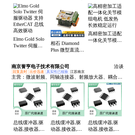
微型直流伺服驱动器、高创驱动器、微型直流伺服驱
动器、高性能直流伺服驱动器、伺服电机驱动器、伺
服直流低压驱动器、直线电机平台、非标自动化设备
定制、系统集成、雷尼绍光栅、伺服控制器、轻量化
高精密加工适配
伺服驱动板、直驱电机、开放式光栅尺、中空伺服直
Elmo Gold Solo
一体化关节模组
驱电机、无刷伺服空心杯电机、线性直线电机、马达
相石 Diamond
Twitter 伺服驱
电机 低发热长
伺服电机、无铁芯直线电机、0.1Nm空心杯伺服、大
Plus 微型直流伺
动器 支持
效稳定运行
理石精密运动平台、精密运动平台
服驱动器 多总
EtherCAT 总线
线通讯驱动
高效驱动
南京誉亨电子技术有限公司
洽谈
回复及时
出价迅速
真实性已核验
江苏南京
主营：
微波射频、同轴连接器、射频放大器、耦合
器、滤波器、功分器、变压器、集成电路、衰减器、
混频器、振荡器
总线缓冲器,驱
总线缓冲器,驱
总线缓冲器,驱
动器,接收器,收
动器,接收器,收
动器,接收器,收