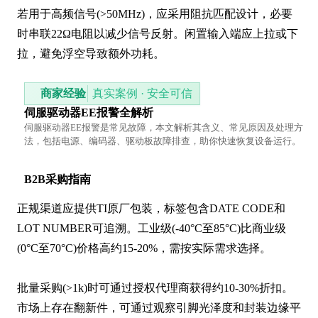
若用于高频信号(>50MHz)，应采用阻抗匹配设计，必要
时串联22Ω电阻以减少信号反射。闲置输入端应上拉或下
拉，避免浮空导致额外功耗。
商家经验
真实案例 · 安全可信
伺服驱动器EE报警全解析
伺服驱动器EE报警是常见故障，本文解析其含义、常见原因及处理方
法，包括电源、编码器、驱动板故障排查，助你快速恢复设备运行。
B2B采购指南
正规渠道应提供TI原厂包装，标签包含DATE CODE和
LOT NUMBER可追溯。工业级(-40°C至85°C)比商业级
(0°C至70°C)价格高约15-20%，需按实际需求选择。

批量采购(>1k)时可通过授权代理商获得约10-30%折扣。
市场上存在翻新件，可通过观察引脚光泽度和封装边缘平