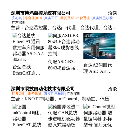
出轴 高精调速
人应用 额定转
控制国产化 低
配套CAN总线
矩1.27 智能功能
温驱动脉冲总线
深圳市博鸿自控系统有限公司
耐低温驱动器
丰富
洽谈
可选
安心购
综合体验L0
真实工厂
回复及时
出价迅速
真实性已核验
广东深圳
主营：
台达温控器、台达plc代理、台达代理、台达伺
服驱动器、台达一级代理、台达伺服代理、台达电机
代理、台达变频器、台达触摸屏、台达工业软件
伺服ASD-B3-
台达A3伺服代
台达总线
8043-E台达驱动
理 ASD-A3-
EtherCAT通讯
器8kw现货总线
4523-E 4.5kw 全
数控车床用伺服
控制
闭环控制 龙门
驱动器ASD-A2-
深圳市易技自动化技术有限公司
洽谈
加工高精定位
3023-E
回复及时
出价迅速
真实性已核验
广东深圳
主营：
KNOTT制动器、miControl、制动缸、低压伺
服驱动器、进口伺服驱动器、无刷电机驱动器、有刷
电机驱动器、移动式机器人驱动器、液压卡钳、湿式
制动器、伺服控制器、直流电机伺服、直线电机伺
服、刷电机控制器、液压浮动卡钳、低压控制器