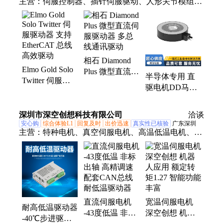
20KW
主营：
伺服控制器、插针伺服驱动、人形关节模组、
刷
直流伺服驱动器、微型直流伺服驱动器、紧凑型驱动
器、通用关节模组电机、运动控制系统、关节模组电
机、空轴关节模组电机、大理石运动平台、多轴组合
运动平台、国产关节模组电机、加工大理石平台、高
相石 Diamond
精度平台、实验大理石运动平台、设备专用关节模
Elmo Gold Solo
Plus 微型直流伺
组、中空关节模组电机、机器人专用伺服器、直驱电
半导体专用 直
Twitter 伺服驱
服驱动器 多总
机、DD马达、无铁芯直线电机、直驱电机DD马达、
驱电机DD马达
动器 支持
线通讯驱动
ASITEC铁芯直线
DD30/DD40/DD50
EtherCAT 总线
型号
高效驱动
深圳市深空创想科技有限公司
洽谈
安心购
综合体验L1
回复及时
出价迅速
真实性已核验
广东深圳
主营：
特种电机、真空伺服电机、高温低温电机、低
温驱动器、大功率永磁电机、真空高低温模块产品
直流伺服电机
宽温伺服电机
耐高低温驱动器
-43度低温 非标
深空创想 机器
-40℃步进驱动