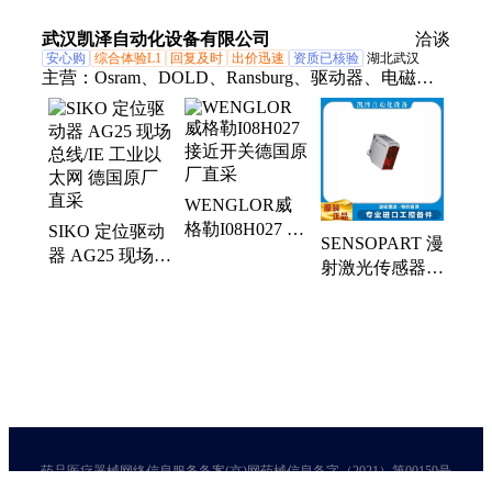
发器
发器
发器
SN74LVC244APWR
SN74HCT245PWR
SN74AHC240DWR
武汉凯泽自动化设备有限公司
洽谈
安心购
综合体验L1
回复及时
出价迅速
资质已核验
湖北武汉
主营：
Osram、DOLD、Ransburg、驱动器、电磁
阀、安全开关、安全阀座、编码器、超声波传感器、
轴承、Enerpac、工业相机、制动器、发射机、喷枪、
电机、真空发生器、换能器、分析仪、卡盘、安全离
合器、螺杆、键盘、网关
WENGLOR威
格勒I08H027 接
SIKO 定位驱动
SENSOPART 漫
近开关德国原厂
器 AG25 现场总
射激光传感器
直采
线/IE 工业以太
FT 55-RLHM-
网 德国原厂直
600原装进口全
采
新正品
药品医疗器械网络信息服务备案(京)网药械信息备字（2021）第00159号