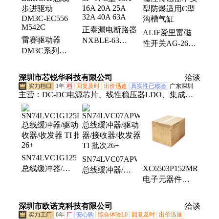
气缸、SMC电磁阀、费斯托气缸、三菱变频器、良信
空气开关
正泰漏电断路器
ALIF爱里富磁
雷赛驱动器
NXBLE-63
性开关AG-26磁
DM3C系列
3P+N C型 10A
性传感器本安型
EtherCAT总线
16A 20A 25A
防爆适用C型沟
步进驱动
32A 40A 63A
槽气缸
深圳市芯锐华科技有限公司
洽谈
DM3C-EC556
1年
档
回复及时
出价迅速
真实性已核验
广东深圳
M542C
主营：
DC-DC电源芯片、线性稳压器LDO、集成电
路、IC、MOS管、IGBT、贴片电容
SN74LVC1G125DBVR
SN74LVC07APWR
总线缓冲器/驱
XC6503P152MR
总线缓冲器/驱
动器/接收器/收
电子元器件
动器/接收器/收
发器 TI 批次26+
TOREX/特瑞仕
发器 TI 批次26+
封装SOT-25
深圳市欧诺克科技有限公司
洽谈
6年
厂
安心购
综合体验L0
回复及时
出价迅速