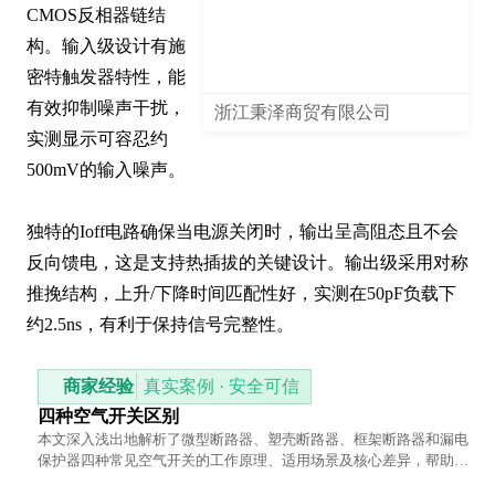
CMOS反相器链结
构。输入级设计有施
密特触发器特性，能
有效抑制噪声干扰，
浙江秉泽商贸有限公司
实测显示可容忍约
500mV的输入噪声。

独特的Ioff电路确保当电源关闭时，输出呈高阻态且不会
反向馈电，这是支持热插拔的关键设计。输出级采用对称
推挽结构，上升/下降时间匹配性好，实测在50pF负载下
约2.5ns，有利于保持信号完整性。
商家经验
真实案例 · 安全可信
四种空气开关区别
本文深入浅出地解析了微型断路器、塑壳断路器、框架断路器和漏电
保护器四种常见空气开关的工作原理、适用场景及核心差异，帮助读
者根据实际需求做出合理选择。