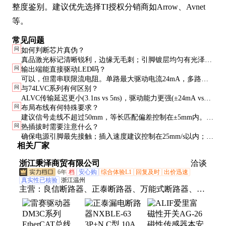
整度鉴别。建议优先选择TI授权分销商如Arrow、Avnet
等。
常见问题
问
如何判断芯片真伪？
真品激光标记清晰锐利，边缘无毛刺；引脚镀层均匀有光泽；
问
输出端能直接驱动LED吗？
X光检查可见内部键合线排列整齐。建议使用TI官方提供的样
可以，但需串联限流电阻。单路最大驱动电流24mA，多路同
品对比工具验证。
问
与74LVC系列有何区别？
时使用时需计算总电流是否超过封装功耗限制(500mW)。
ALVC传输延迟更小(3.1ns vs 5ns)，驱动能力更强(±24mA vs
问
布局布线有何特殊要求？
±12mA)，但价格高约20%。高频应用优选ALVC，成本敏感型
建议信号走线不超过50mm，等长匹配偏差控制在±5mm内。电
可选LVC。
问
热插拔时需要注意什么？
源走线宽度不小于15mil，最好采用星型拓扑供电，避免串
确保电源引脚最先接触；插入速度建议控制在25mm/s以内；系
扰。
相关厂家
统侧应设计缓启动电路，限制浪涌电流在1A以下。
浙江秉泽商贸有限公司
洽谈
6年
档
安心购
综合体验L1
回复及时
出价迅速
真实性已核验
浙江温州
主营：
良信断路器、正泰断路器、万能式断路器、雷
赛驱动器、空气开关、交流接触器、塑壳断路器、智
能电表、框架断路器、接触器、接近开关、电能表、
变频器、电度表、亚德客气缸、亚德客电磁阀、SMC