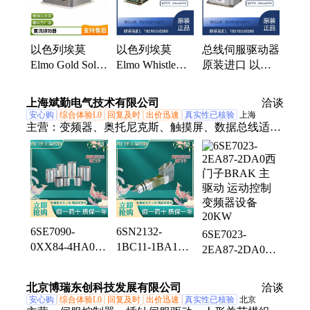
以色列埃莫
以色列埃莫
总线伺服驱动器
Elmo Gold Solo
Elmo Whistle系
原装进口 以色
Trombone直流
列 直流总线伺
列Elmo Falcon
总线伺服驱动器
服 驱动器
系列
上海斌勤电气技术有限公司
洽谈
安心购
综合体验L0
回复及时
出价迅速
真实性已核验
上海
主营：
变频器、奥托尼克斯、触摸屏、数据总线适配
器、电缆、模块、驱动、PLC模块、S7-1500、S7-
1200、S7-300、S7-200、代理商、西门子代理、西门
子代理商
6SE7090-
6SN2132-
6SE7023-
0XX84-4HA0西
1BC11-1BA1西
2EA87-2DA0西
门子
门子
门子BRAK 主
SIMOVERT 主
SIMODRIVE
驱动 运动控制
北京博瑞东创科技发展有限公司
洽谈
驱动LBA数据
POSMO A 可编
变频器设备
安心购
综合体验L0
回复及时
出价迅速
真实性已核验
北京
总线适配器
程定位电机 无