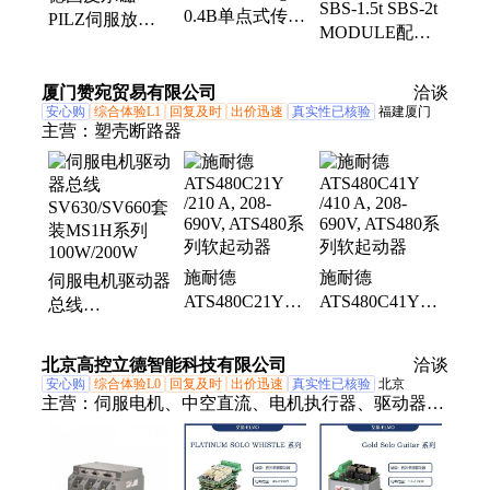
SBS-1.5t SBS-2t
0.4B单点式传感
PILZ伺服放大
式滑块式位移传感器、测力传感器、拉压力传感器、
MODULE配料
器 美国中航电
器 驱动器 以太
称重传感器、称重显示控制器
秤用称重模块传
测ZEMIC称重
网 安全现场总
力Transcell
传感器
线
厦门赞宛贸易有限公司
洽谈
安心购
综合体验L1
回复及时
出价迅速
真实性已核验
福建厦门
主营：
塑壳断路器
施耐德
施耐德
伺服电机驱动器
ATS480C21Y
ATS480C41Y
总线
/210 A, 208-
/410 A, 208-
SV630/SV660套
690V, ATS480系
690V, ATS480系
装MS1H系列
北京高控立德智能科技有限公司
洽谈
列软起动器
列软起动器
100W/200W
安心购
综合体验L0
回复及时
出价迅速
真实性已核验
北京
主营：
伺服电机、中空直流、电机执行器、驱动器、
伺服驱动器、低温驱动器、机器人末端、力矩电机、
音圈电机、直流伺服电机、电动推杆、电动缸、光栅
尺、编码器、防爆电机、低温电机