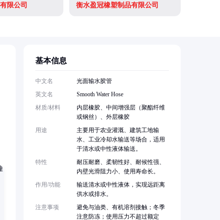
有限公司
衡水盈冠橡塑制品有限公司
基本信息
中文名
光面输水胶管
英文名
Smooth Water Hose
材质/材料
内层橡胶、中间增强层（聚酯纤维
，
或钢丝）、外层橡胶
用途
主要用于农业灌溉、建筑工地输
水、工业冷却水输送等场合，适用
于清水或中性液体输送。
特性
耐压耐磨、柔韧性好、耐候性强、
内壁光滑阻力小、使用寿命长。
作用/功能
输送清水或中性液体，实现远距离
供水或排水。
注意事项
避免与油类、有机溶剂接触；冬季
注意防冻；使用压力不超过额定