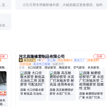
，定期
小孔可用专用橡胶修补胶，大破损建议更换整段。临时应
急可用管箍加橡胶垫紧固。
有浓烈
）。
河北昌隆橡塑制品有限公司
洽谈
洽谈
速
1年
厂
安心购
综合体验L0
真实工厂
回复及时
出价迅速
真实性已核验
福建漳州
磨陶瓷
主营：
大口径胶管、喷砂胶管、陶瓷胶管、空气胶管、夹布胶管、高
、夹布
压胶管、耐磨胶管、蒸汽胶管、疏浚胶管、吸排沙胶管、输油橡胶软
管、蒸
管
、大口
管、空
昌隆 大口径吸水胶
昌隆 高压耐磨喷砂
管 耐低温 石油化工
胶管 水泥厂打灰输
昌隆 耐磨喷砂胶管
用 泥浆胶管 可配送
灰管 耐高温 使用寿
厂家 水泥厂打灰输
寿命长
到厂
命长
灰管 工程用橡胶管
布面橡
阻燃性 定制