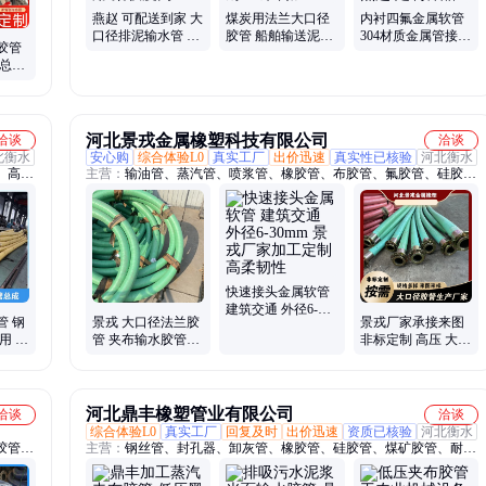
燕赵 可配送到家 大
煤炭用法兰大口径
内衬四氟金属软管
口径排泥输水管 城
胶管 船舶输送泥浆
304材质金属管接
胶管
市排涝用 柔软度高
泥沙河道 耐压 来料
防鼠啃咬 燕赵 定制
管总成
加工
样品
蚀 盈
河北景戎金属橡塑科技有限公司
洽谈
洽谈
北衡水
安心购
综合体验L0
真实工厂
出价迅速
真实性已核验
河北衡水
、高压
主营：
输油管、蒸汽管、喷浆管、橡胶管、布胶管、氟胶管、硅胶
管、管软管、矿用管、穿墙管、补偿器、陶瓷管、编织管、变压器、
吊装管、耐磨管、连接器、疏浚管、伸缩节、软管胶、排吸管、波纹
管、吸排管、自来水、液压管
快速接头金属软管
建筑交通 外径6-
管 钢
景戎 大口径法兰胶
景戎厂家承接来图
30mm 景戎厂家加
用 捷
管 夹布输水胶管钢
非标定制 高压 大口
工定制 高柔韧性
公差较
丝喷砂泥浆 抽水排
径排水胶管 注塑机
污管
械 连接简便
河北鼎丰橡塑管业有限公司
洽谈
洽谈
综合体验L0
真实工厂
回复及时
出价迅速
资质已核验
河北衡水
胶管、
主营：
钢丝管、封孔器、卸灰管、橡胶管、硅胶管、煤矿胶管、耐温
胶管、
胶管、胶管干混、编织胶管、胶管油管、蒸汽胶管、骨架胶管、膨胀