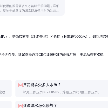
时使用的胶需要多久才能晾干的问题，详细
、影响干燥速度的因素以及使用时的注意事
装工作。
5MPa）、增强层材质（纤维/钢丝）和长度（标准20/30/50米）。钢丝增强
无杂质。建议选择通过GB/T1186标准的正规厂家，主流品牌有双鹤、
胶管能承受多大水压？
问
波纹管
常见工作压力0.6-1.0MPa，爆破压力约3倍工作压力。使
光面
用中建议预留20%安全余量。
胶管漏水怎么修补？
问