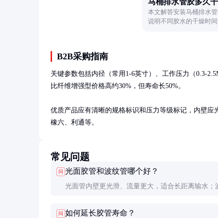
马桶排水管胶多久干
本文解答安装马桶排水管
说明不同胶水的干燥时间
项，帮助读者顺利完成安
B2B采购指南
关键参数包括内径（常用1-6英寸）、工作压力（0.3-2.
比纤维增强型价格高约30%，但寿命长50%。

优质产品应有清晰的规格标识和压力等级标记，内壁应光滑
橡六、利通等。
常见问题
光面胶管和波纹管哪个好？
问
光面管内壁更光滑、流量更大，适合长距离输水；
更轻便抗折，适合频繁移动场合。灌溉主管道推荐
如何延长胶管寿命？
问
管。