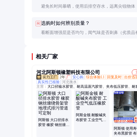
避免长时间暴晒，使用后排空存水，远离尖锐物体
检查接头密封性。
选购时如何辨别质量？
问
看断面增强层是否均匀，闻气味是否刺鼻（劣质品
橡胶味），弯折检查是否出现白痕（劣质品易开裂
相关厂家
河北阿斯顿橡塑科技有限公司
2年
厂
安心购
综合体验L1
回复及时
出价迅
真实性已核验
河北衡水
主营：
大口径输水胶管、耐高温蒸汽胶管、夹布低压胶管、耐
胶管、喷砂专用胶管、耐酸碱胶管、防火石棉胶管、输油胶管
胶管、空气胶管、大口径胶管、喷砂胶管、高压胶管、陶瓷胶
汽胶管、大口径钢丝胶管、大口径排水胶管、大口径输沙胶管
径泥浆胶管、耐磨夹布胶管、法兰内衬陶瓷胶管、耐磨橡胶软
气橡胶软管、大口径法兰橡胶吸排管
阿斯金顿 耐酸碱夹
阿斯顿 大口径排水
布胶管 工业空气低
胶管 橡胶 钢丝缠绕
压橡胶管
阿斯顿 使用
骨架管 地埋式排污
夹布黑胶管 
管道 可定制