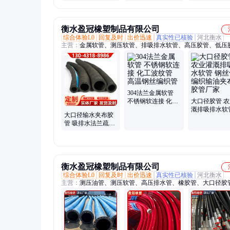
胶软管 抗高温
衡水盈冠橡塑制品有限公司
综合体验L0
回复及时
出价迅速
真实性已核验
河北衡水
主营：
金属软管、测压软管、排吸排水软管、高压胶管、低压
大口径胶管、夹布胶管、耐酸碱法兰胶管、输油排水橡胶管、
胶管、金属波纹管、钢丝编织管、钢丝波纹管
304法兰金属软管
不锈钢软连接 化工
大口径胶管 
波纹管 高温钢丝编
溉排吸排水软
大口径输水夹布胶
织管
丝骨架编织输
管 吸排水法兰疏浚
布橡胶管厂家
胶管 防洪防涝排水
胶管 盈冠
衡水盈冠橡塑制品有限公司
综合体验L0
回复及时
出价迅速
真实性已核验
河北衡水
主营：
测压油管、测压软管、高压排水管、橡胶管、大口径胶
兰夹布输水胶、法兰夹布输水管、连接管定制、压力表连接管
测压管线、尼龙树脂软管、液压编织缠绕管