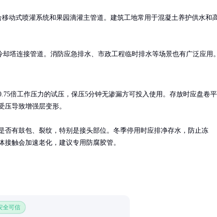
合移动式喷灌系统和果园滴灌主管道。建筑工地常用于混凝土养护供水和
冷却塔连接管道。消防应急排水、市政工程临时排水等场景也有广泛应用
0.75倍工作压力的试压，保压5分钟无渗漏方可投入使用。存放时应盘卷平
受压导致增强层变形。

是否有鼓包、裂纹，特别是接头部位。冬季停用时应排净存水，防止冻
体接触会加速老化，建议专用防腐胶管。
 安全可信