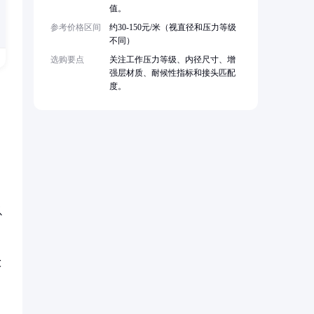
值。
参考价格区间
约30-150元/米（视直径和压力等级
不同）
选购要点
关注工作压力等级、内径尺寸、增
强层材质、耐候性指标和接头匹配
度。
以
℃