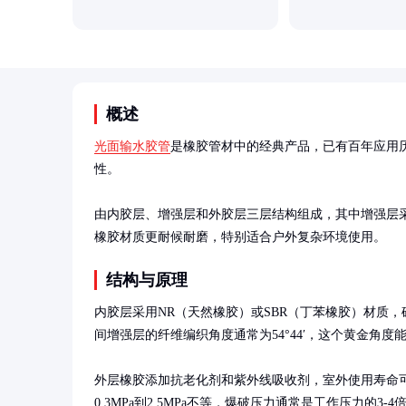
概述
光面输水胶管
是橡胶管材中的经典产品，已有百年应用
性。

由内胶层、增强层和外胶层三层结构组成，其中增强层采
橡胶材质更耐候耐磨，特别适合户外复杂环境使用。
结构与原理
内胶层采用NR（天然橡胶）或SBR（丁苯橡胶）材质
间增强层的纤维编织角度通常为54°44′，这个黄金角度
外层橡胶添加抗老化剂和紫外线吸收剂，室外使用寿命可
0.3MPa到2.5MPa不等，爆破压力通常是工作压力的3-