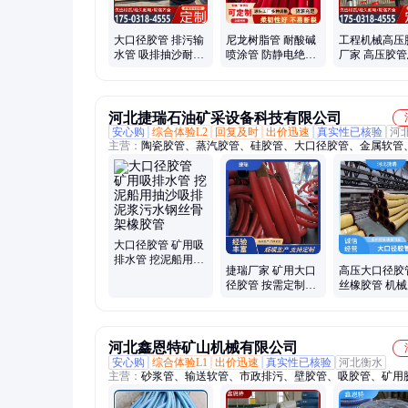
大口径胶管 排污输
尼龙树脂管 耐酸碱
工程机械高压
水管 吸排抽沙耐磨
喷涂管 防静电绝缘
厂家 高压胶
管 夹布法兰胶管 盈
高压纤维编织油管
液压油管 耐腐
冠
超高压耐磨管
冠
河北捷瑞石油矿采设备科技有限公司
安心购
综合体验L2
回复及时
出价迅速
真实性已核验
河
主营：
陶瓷胶管、蒸汽胶管、硅胶管、大口径胶管、金属软管
清洗软管
大口径胶管 矿用吸
排水管 挖泥船用抽
捷瑞厂家 矿用大口
高压大口径胶
沙吸排泥浆污水钢
径胶管 按需定制
丝橡胶管 机械
丝骨架橡胶管
DN135 矿山排水
瑞 定制 外径
小
河北鑫恩特矿山机械有限公司
安心购
综合体验L1
出价迅速
真实性已核验
河北衡水
主营：
砂浆管、输送软管、市政排污、壁胶管、吸胶管、矿用
疏浚胶管、通风胶管、吸砂胶管、输送胶管、输气胶管、蒸汽