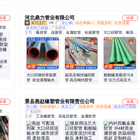
河北鼎力管业有限公司
洽谈
洽谈
2年
厂
安心购
综合体验L2
回复及时
出价迅速
胶管、
真实性已核验
广东韶关
主营：
吸排管、连接管、金属软管、钻探胶管、大口径胶管、耐高压
工业橡
橡胶管、橡胶软连接、金属波纹管、编织夹布吸水管
农业灌
管 钢
油夹
大口径钢丝骨架胶
超高压钢丝编织胶
船舶隧道吸排污水
管 农业灌溉输水软
管 高压钢丝胶管 管
管 法兰式高压大口
管 耐负压 水泵用
缠绕钻探橡胶管高
径胶管 耐高温 油田
柔软
开发用
景县燕赵橡塑管业有限责任公司
洽谈
洽谈
安心购
综合体验L2
真实工厂
回复及时
出价迅速
真实性已核验
管、法
广东深圳
主营：
工业橡胶管、高低压胶管、金属软管
、高压