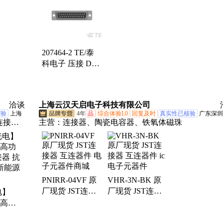
线端子、模块化插座
207464-2 TE/泰
科电子 压接 D-
Sub 连接器 品质
保证
洽谈
上海云汉天启电子科技有限公司
核验
上海
4年
品
综合体验L0
回复及时
真实性已核验
广东深圳
连接
主营：
连接器、陶瓷电容器、铁氧体磁珠
形器、
线光隔
器、特
偏光纤
PNIRR-04VF 原
VHR-3N-BK 原
法拉第
厂现货 JST连接
厂现货 JST连接
电】
器 互连器件 电子
器 互连器件 ic电
 高功
元器件商城
子元器件
器 抗