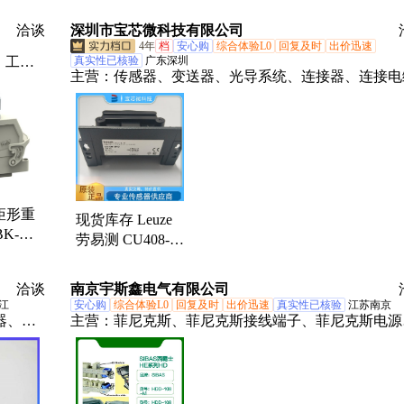
新能源
洽谈
深圳市宝芯微科技有限公司
4年
档
安心购
综合体验L0
回复及时
出价迅速
、工业
真实性已核验
广东深圳
主营：
传感器、变送器、光导系统、连接器、连接电
、重载
接器、
手轮用
WAIN
IN唯
矩形重
现货库存 Leuze
BK-2L
劳易测 CU408-
码连接
M12 可拆卸连接
器 货号53800117
洽谈
南京宇斯鑫电气有限公司
江
安心购
综合体验L0
回复及时
出价迅速
真实性已核验
江苏南京
接器、射
主营：
菲尼克斯、菲尼克斯接线端子、菲尼克斯电源
西霸士重载连接器、菲尼克斯继电器、上海辰竹隔离
器、凤凰接线端子、邦纳传感器、接线端子、菲尼克
开关电源、隔离放大器、菲尼克斯隔离器、螺丝刀、