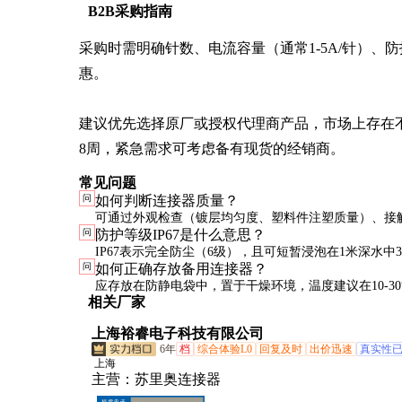
B2B采购指南
采购时需明确针数、电流容量（通常1-5A/针）、防
惠。

建议优先选择原厂或授权代理商产品，市场上存在不
8周，紧急需求可考虑备有现货的经销商。
常见问题
问
如何判断连接器质量？
可通过外观检查（镀层均匀度、塑料件注塑质量）、接
问
防护等级IP67是什么意思？
（应低于规格值）、插拔力测试（应在规定范围内）来
IP67表示完全防尘（6级），且可短暂浸泡在1米深水中
问
如何正确存放备用连接器？
建议索取样品进行实际应用测试。
进水（7级）。这意味着该连接器可用于户外和潮湿环
应存放在防静电袋中，置于干燥环境，温度建议在10-30
相关厂家
长期水下使用。
长期存放前可在接触件表面涂抹专用接触保护剂，使用
上海裕睿电子科技有限公司
掉。
6年
档
综合体验L0
回复及时
出价迅速
真实性
上海
主营：
苏里奥连接器