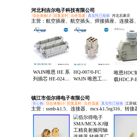
器 适用于工业/航
电磁干扰 
天/科研场景
储能配套
河北利吉尔电子科技有限公司
综合体验L0
回复及时
出价迅速
真实性已核验
河北石家庄
主营：
航空插座、航空插头、焊接插座、连接器
矩形重载连接器、矩形重载连接器、重载连接器
连接器航空插头、螺丝连接重型连接器、唯恩连
重载工业连接器、工业连接器、航空插头插座、
插头、矩形插座、唯恩、源航空插头、伺服插头、
品牌连接模块、威浦WEIPU、威浦、WEIPU、WA
恩、WAIN、编码器插头
WAIN唯恩 HE 系
HQ-007/0-FC
唯恩HDC
列插芯 HE-024-
WAIN 唯恩工业
载HDC.P-
MC(25-48) 重载
连接器 紧凑小体
防错插编
连接器
积型插芯
器
镇江市佰尔得电子有限公司
安心购
综合体验L0
回复及时
出价迅速
真实性已核验
江苏镇
主营：
ssmb-k1.5、连接器、mcx-k1.5rg316、转
频同轴、耳机插头