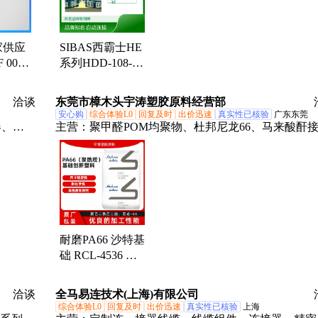
电器、压线钳、菲尼克斯交换机、菲尼克斯防雷器、
德米勒接线端子
家供应
SIBAS西霸士HE
 0037
系列HDD-108-M
连接器
自动重载连接器
洽谈
东莞市樟木头宇涛塑胶原料经营部
安心购
综合体验L0
回复及时
出价迅速
真实性已核验
广东东莞
器、
主营：
聚甲醛POM均聚物、杜邦尼龙66、马来酸酐
PP、电子连接器用、陶氏聚合物改性剂、PTFE微粉
530435、
四氟乙烯乳液、汽车密封条TPV、ptw增韧剂、塞拉
TPV、东岳 ETFE、马来酸酐接枝、增强POM、PVD
yg、
性分散体、PPS喷涂粉、耐高温PA12粉、改性PEEK
末、矿物增强PA66、尼龙66颗粒、增韧剂PTW、TP
料、PEI粉末、PPS塑胶原料、增强塑料、粘合剂
耐磨PA66 沙特基
础 RCL-4536 电
子连接器用
GF30%碳纤增强
洽谈
全马易连技术(上海)有限公司
综合体验L0
回复及时
出价迅速
真实性已核验
上海