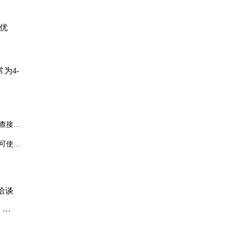
格优
为4-
查接触
建议更
可使用
直接更
洽谈
、接
接