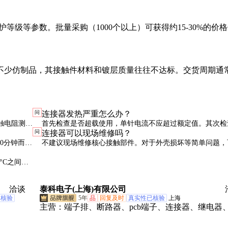
护等级等参数。批量采购（1000个以上）可获得约15-30%的价
少仿制品，其接触件材料和镀层质量往往不达标。交货周期通常
问
连接器发热严重怎么办？
触电阻测试
首先检查是否超载使用，单针电流不应超过额定值。其次检
问
连接器可以现场维修吗？
初步判断。
是否良好，不良接触会导致电阻增大而发热。如问题持续，
30分钟而不
不建议现场维修核心接触部件。对于外壳损坏等简单问题，
换更高规格的产品。
境，但不能
专用工具更换外壳组件。但接触件损坏通常需要返厂处理或
°C之间。
换整个连接器。
前再清洁
洽谈
泰科电子(上海)有限公司
已核验
5年
品
回复及时
真实性已核验
上海
主营：
端子排、断路器、pcb端子、连接器、继电器
触器、互连器件、电线插针、专用端子、环形端子、