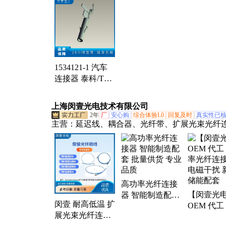
1534121-1 汽车
连接器 泰科/TE
封装11700 批次
20+
上海闵壹光电技术有限公司
2年
厂
安心购
综合体验L0
回复及时
真实性已
主营：
延迟线、耦合器、光纤带、扩展光束光纤
器、辅助照明、光纤探头、多芯光纤扇、光纤环
信号合束器、可调光衰减器、单模单芯跳线、在
离器、光纤偏振控制器、光纤分路器、光纤耦合
种光纤跳线、保偏光纤跳线、保偏透镜光纤、保
高功率光纤连接
阵列、中红外光纤跳线、特种光纤、透镜光纤、
【闵壹光
器 智能制造配套
旋转镜
闵壹 耐高低温 扩
OEM 代工
批量供货 专业品
展光束光纤连接
率光纤连接
质