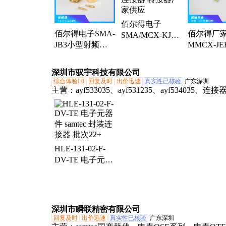
佰尔得电子
佰尔得电子SMA-
佰尔得厂
SMA/MCX-KJ做
JB3小型射频同
MMCX-JEF
工精良射频同轴
轴连接器 厂家直
射频同轴
连接器 转接器厂
供
家供应
深圳市驭宇科技有限公司
综合体验L0
回复及时
出价迅速
真实性已核验
广东深圳
主营：
ayf533035、ayf531235、ayf534035、连接
cm1442-06cp、fts-105-01-l-dv、ftsh-105-01-l-dv、
samtecssm-110-s-dv、ayf530635、ayf531035、ayf
atph33maha、axk730147g、10tpe47mazb、
axk5f10347yg、电源到板、集成电路、axk5f10547
HLE-131-02-F-
axk5f8054kj1、axk5f30547yg、axk6f30547yg、
DV-TE 电子元器
axk5f16547yg、axk5f20547yg、axk6f10347yg、
件 samtec 封装连
zxtn07045effta
接器 批次22+
深圳市瞬联精密有限公司
回复及时
出价迅速
真实性已核验
广东深圳