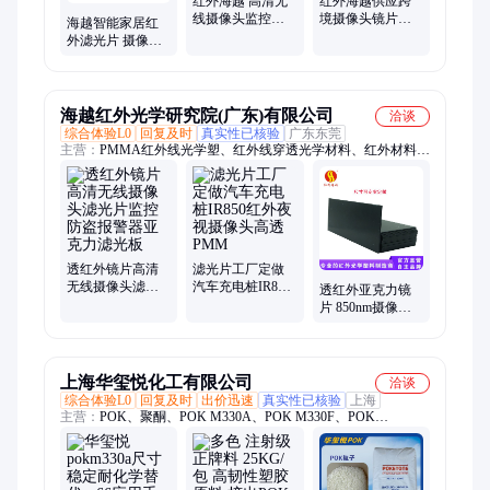
红外海越 高清无
红外海越供应跨
线摄像头监控防
境摄像头镜片摄
海越智能家居红
盗报警器 亚克力
像机红外截止
外滤光片 摄像头
650nm滤光片
PMMA滤光片
窗口镜片 高透红
光感应穿透板材
海越红外光学研究院(广东)有限公司
洽谈
综合体验L0
回复及时
真实性已核验
广东东莞
主营：
PMMA红外线光学塑、红外线穿透光学材料、红外材料
PC、红外光学滤光片、PC红外线光学材料、IR850nm、
IR940NM
透红外镜片高清
滤光片工厂定做
无线摄像头滤光
汽车充电桩IR850
透红外亚克力镜
片监控防盗报警
红外夜视摄像头
片 850nm摄像头
器亚克力滤光板
高透PMM
滤光片 监控防盗
报警器红外塑料
上海华玺悦化工有限公司
洽谈
综合体验L0
回复及时
出价迅速
真实性已核验
上海
主营：
POK、聚酮、POK M330A、POK M330F、POK
M630A、POK M630F、PA66、POM