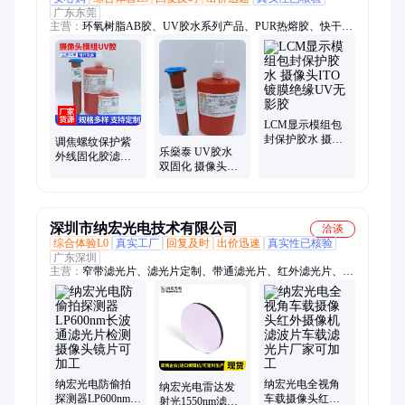
广东东莞
主营：
环氧树脂AB胶、UV胶水系列产品、PUR热熔胶、快干胶/
舜干胶
LCM显示模组包
封保护胶水 摄像
调焦螺纹保护紫
乐燊泰 UV胶水
头ITO镀膜绝缘
外线固化胶滤光
双固化 摄像头模
UV无影胶
片无影胶摄像头
组 光学镜头滤光
模组固定UV胶
片 固定保护 uv胶
深圳市纳宏光电技术有限公司
洽谈
综合体验L0
真实工厂
回复及时
出价迅速
真实性已核验
广东深圳
主营：
窄带滤光片、滤光片定制、带通滤光片、红外滤光片、长
波通滤光片、短波通滤光片、PCR滤光片、医疗用滤光片、深圳
滤光片
纳宏光电防偷拍
纳宏光电全视角
纳宏光电雷达发
探测器LP600nm长
车载摄像头红外
射光1550nm滤光