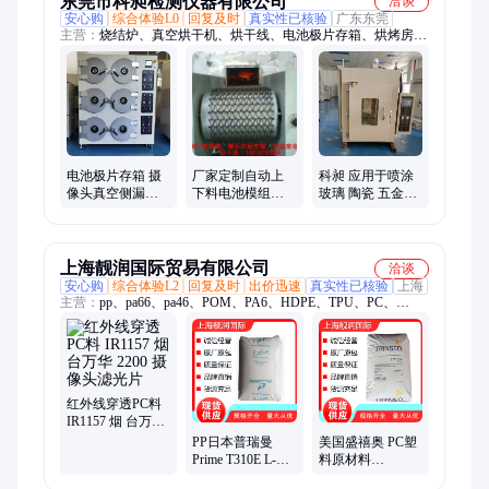
东莞市科昶检测仪器有限公司
洽谈
安心购
综合体验L0
回复及时
真实性已核验
广东东莞
主营：
烧结炉、真空烘干机、烘干线、电池极片存箱、烘烤房、
箱式炉、烘箱、烤箱、高温烤箱、无尘烤箱、无尘烘箱、洁净烤
箱、洁净烘箱、真空脱泡箱、真空烘箱、真空干燥箱、隧道炉、
极卷真空箱、高温烘箱、马弗炉、恒温恒湿箱、高低温试验箱、
精密烤箱
电池极片存箱 摄
厂家定制自动上
科昶 应用于喷涂
像头真空侧漏箱
下料电池模组
玻璃 陶瓷 五金等
圆形真空箱厂家
300℃隧道炉隧道
工业烤箱 垂直烤
烘干炉
箱
上海靓润国际贸易有限公司
洽谈
安心购
综合体验L2
回复及时
出价迅速
真实性已核验
上海
主营：
pp、pa66、pa46、POM、PA6、HDPE、TPU、PC、
PBT、ABS、PC/ABS、EVA、PPS、PC/PBT、pom100P、
pom500P、ac3100、旭化成4010、M90-44、K8003、K8009、云
天化M90、M90-45、F20-03、德瑞灵pom
红外线穿透PC料
IR1157 烟 台万华
2200 摄像头滤光
PP日本普瑞曼
美国盛禧奥 PC塑
片
Prime T310E L-
料原材料
1042PL抗冲击 耐
CALIBRE 502-3