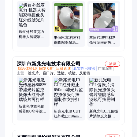
洗衣机面板专用炫彩PC扩散膜、过双85测试黑色绝缘PC、黑色
环保绝缘PP、光学透明PC
透红外线亚克力
机器人智能家电
丰恒PC塑料材料
丰恒PC塑料材料
摄像头 红外线滤
低收缩率耐温性
低收缩率耐热性
光片 黑色
特殊规格聚碳酸
全国可售-40℃-
酯
-120℃
深圳市新兆光电技术有限公司
洽谈
综合体验L0
回复及时
出价迅速
真实性已核验
广东深圳
主营：
滤光片、窗口片、透镜、棱镜、反射镜
新兆光电激光传
感器808窄带滤光
新兆光电IR CUT
新兆光电CPL偏振
片监控摄像头红
红外截止650nm滤
片消除反光摄像
外玻璃镜片可打
光片监控摄像头
头镜片智能感应
样
可按需制作支持
滤镜可按需制作
打样