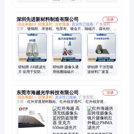
波通滤光片检测
摄像机滤波片车
片近红外摄像头
摄像头镜片可加
载滤光片厂家可
3D图像905nm滤
工
加工
波片
深圳先进新材料制造有限公司
洽谈
综合体验L0
回复及时
出价迅速
真实性已核验
广东深圳
主营：
镀铜粉、录放机、包里布、镀金片、隔磁片、碳化钽、导
电膜、镭射浆、镀铜膜、灌封胶、泡沫铜、钨棒坯、镀铝膜、传
感器、金浆料、拉丝银、均热板、银溶胶、活性炭、通风板、导
电胶、电镀镍、白银浆、高纯锡、高纯锌
研铂牌 AR膜滤光
研铂牌 摄像头通
研铂牌 干涉型吸
片 应用于安防监
用线圈隔磁片 高
波材料厂家直供
控摄像头 增强图
效充电确保安防
通讯设备抗干扰
像清晰度
运行
厚度规格齐全
东莞市海越光学科技有限公司
洽谈
综合体验L1
回复及时
真实性已核验
广东东莞
主营：
红外穿透塑料颗粒、红外线穿透PC、红外线穿透
PMMA、红外滤光片、红外线穿透ABS、透红外光学塑料、红外
滤光板、红外滤光膜