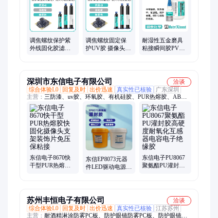
剂、耐腐蚀胶粘剂、电机结构胶
调焦螺纹保护紫
调焦螺纹固定保
耐湿性五金磨具
外线固化胶滤光
护UV胶 摄像头模
粘接瞬间胶PVC
片镜头摄像头模
塑料玻璃滤光片
粘ABS亚克力橡
组固定UV胶3652
粘接无影胶3652
胶快干胶1498
深圳市东信电子有限公司
洽谈
综合体验L0
回复及时
出价迅速
真实性已核验
广东深圳
主营：
三防漆、uv胶、环氧胶、有机硅胶、PUR热熔胶、AB
胶、瞬干胶、灌封胶、导热凝胶、厌氧胶
东信电子8670快
东信电子PU8067
东信EP8073元器
干型PUR热熔胶
聚氨酯PU灌封胶
件LED驱动电源小
快固化摄像头支
高硬度耐氧化互
型变压器密封柔
架装饰片免压保
感器电容电子绝
韧低应力灌封胶
粘接
缘胶
苏州丰恒电子有限公司
洽谈
综合体验L0
回复及时
出价迅速
真实性已核验
江苏苏州
主营：
耐酒精淋涂防雾PC板、防护眼镜防雾PC板、防护眼镜、