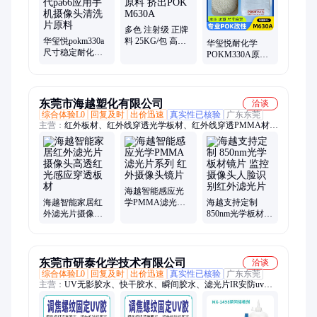
多色 注射级 正牌
华玺悦pokm330a
料 25KG/包 高韧
华玺悦耐化学
尺寸稳定耐化学
性塑胶原料 挤出
POKM330A原料
替代pa66应用手机
POK M630A
牙套输送机专用
摄像头清洗片原
料耐酸碱
料
东莞市海越塑化有限公司
洽谈
综合体验L0
回复及时
出价迅速
真实性已核验
广东东莞
主营：
红外板材、红外线穿透光学板材、红外线穿透PMMA材
料、透红外光学滤光片、安防摄像头外壳、红外线穿透PC材
料、智能感应面板
海越智能感应光
海越智能家居红
学PMMA滤光片
海越支持定制
外滤光片摄像头
系列 红外摄像头
850nm光学板材镜
高透红光感应穿
镜片
片 监控摄像头人
透板材
脸识别红外滤光
片
东莞市研泰化学技术有限公司
洽谈
综合体验L0
回复及时
出价迅速
真实性已核验
广东东莞
主营：
UV无影胶水、快干胶水、瞬间胶水、滤光片IR安防uv
胶、有机硅密封胶、环氧树脂AB胶水、丙烯酸AB胶、三防漆、
防水披覆胶、耐高温胶水、厌氧胶、粘硅胶胶水、工业金属修补