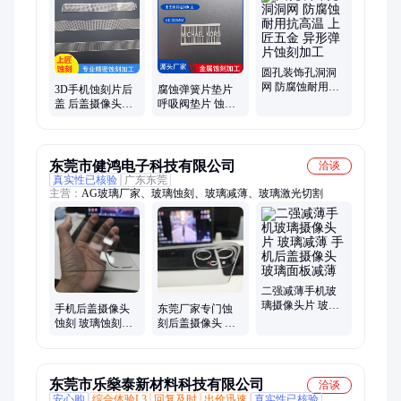
圆孔装饰孔洞洞
网 防腐蚀耐用抗
3D手机蚀刻片后
腐蚀弹簧片垫片
高温 上匠五金 异
盖 后盖摄像头玻
呼吸阀垫片 蚀刻
形弹片蚀刻加工
璃蚀刻加工 来图
加工手机中板 微
定制效果高 上匠
小细孔刻穿
东莞市健鸿电子科技有限公司
洽谈
真实性已核验
广东东莞
主营：
AG玻璃厂家、玻璃蚀刻、玻璃减薄、玻璃激光切割
二强减薄手机玻
璃摄像头片 玻璃
手机后盖摄像头
东莞厂家专门蚀
减薄 手机后盖摄
蚀刻 玻璃蚀刻片
刻后盖摄像头 玻
像头玻璃面板减
售价 3D蚀刻片热
璃蚀刻 生产蚀刻
薄
卖
加工手机后盖片
东莞市乐燊泰新材料科技有限公司
洽谈
安心购
综合体验L3
回复及时
出价迅速
真实性已核验