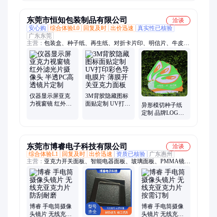
老化 外壳料
聚碳酸酯原料厂
商
东莞市恒知包装制品有限公司
洽谈
安心购
综合体验L0
回复及时
出价迅速
真实性已核验
广东东莞
主营：
包装盒、种子纸、再生纸、对折卡片印、明信片、牛皮纸
包装、可种植书签、服装吊牌标签、包装制品定制、吊牌定制、
信封、seed paper、环保包装制品、牛皮纸信封、再生纸吊牌、水
果纸吊牌、贺卡、牛皮纸盒
仪器显示屏亚克
3M背胶隐藏图标
力视窗镜 红外滤
面贴定制 UV打印
异形模切种子纸
光片摄像头 半透
彩色导电膜片 薄
定制 品牌LOGO
PC高透镜片定制
膜开关亚克力面
宣传卡 环保理念
板
企业名片制作
东莞市博睿电子科技有限公司
洽谈
综合体验L1
回复及时
出价迅速
资质已核验
广东惠州
主营：
亚克力开关面板、智能电器面板、玻璃面板、PMMA镜
片、PC镜片、亚克力镜片、PVC面板镜片、PET薄膜面板、PC
亚克力面板、LED显示面板
博睿 手电筒摄像
博睿 手电筒摄像
头镜片 无线充亚
头镜片 无线充亚