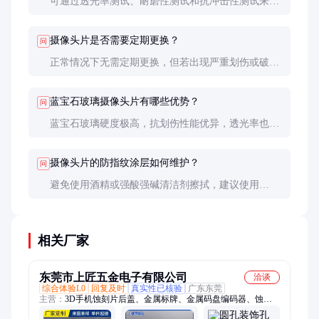
可通过透光率测试、耐磨性测试和抗冲击性测试来判
断质量。优质摄像头片应具有高透光率、良好的耐磨
性和抗冲击性。
摄像头片是否需要定期更换？
问
正常情况下无需定期更换，但若出现严重划伤或破
裂，建议及时更换以避免影响拍摄效果。
蓝宝石玻璃摄像头片有哪些优势？
问
蓝宝石玻璃硬度极高，抗划伤性能优异，透光率也更
高，适合高端机型使用。
摄像头片的防指纹涂层如何维护？
问
避免使用酒精或强酸强碱清洁剂擦拭，建议使用
microfiber 布轻轻擦拭，以延长涂层寿命。
相关厂家
东莞市上匠五金电子有限公司
洽谈
综合体验L0
回复及时
真实性已核验
广东东莞
主营：
3D手机蚀刻片后盖、金属标牌、金属码盘编码器、蚀刻
加工