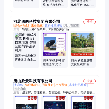
示信息系统 智慧
农村供水管理系
乡村水务运维一
营收 智慧水务综
统 智慧水务数字
体化平台 TSLL 农
合展示大屏
孪生平台 智慧乡
村智慧供水信息
村水厂运营管控
化管控软件
软件
河北四两科技集团有限公司
洽谈
综合体验L1
出价迅速
真实性已核验
河北石家庄
主营：
智慧公园产品系列、太阳能定制产品
四两 光伏发电花
折叠设计 自主研
四两 零碳乡村 智
四两 新能源发电
发 智慧公园与零
慧能源馆 光伏阳
光伏景观树 园林
碳乡村用
光花 实时跟踪太
树灯 空气检测 智
阳
慧城镇乡村
唐山欣景科技有限公司
洽谈
安心购
综合体验L1
回复及时
出价迅速
真实性已核验
河北唐山
主营：
显示屏、管理看板、自动监控、环保公示屏、电子看板系
统、大数据监控平台