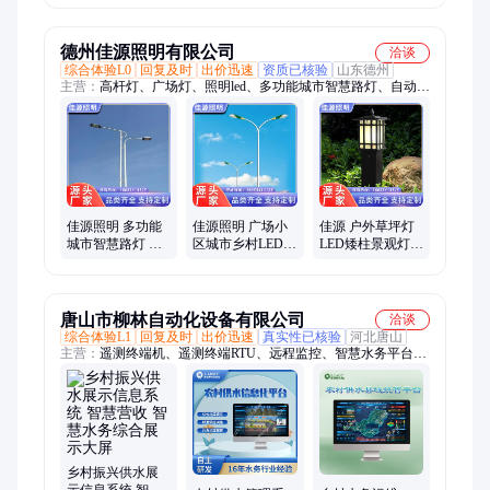
家供应
德州佳源照明有限公司
洽谈
综合体验L0
回复及时
出价迅速
资质已核验
山东德州
主营：
高杆灯、广场灯、照明led、多功能城市智慧路灯、自动升
降、户外道路灯、可定制高度、篮球场中杆灯、高中杆灯精选
佳源照明 多功能
佳源照明 广场小
佳源 户外草坪灯
城市智慧路灯 户
区城市乡村LED路
LED矮柱景观灯
外乡村道路照明
灯 太阳能智慧路
园林景观花园别
灯 款式多样
灯 专业生产厂家
墅草地用 装饰性
强
唐山市柳林自动化设备有限公司
洽谈
综合体验L1
回复及时
出价迅速
真实性已核验
河北唐山
主营：
遥测终端机、遥测终端RTU、远程监控、智慧水务平台、
机井控制、计费系统、传输终端、远程监测、预警系统、泵站监
控、气象雨量、热网计量、管网监测、道路积水监测、以电折水
系统、水库水雨情监测、地下水监测、非农取水计量监测
乡村振兴供水展