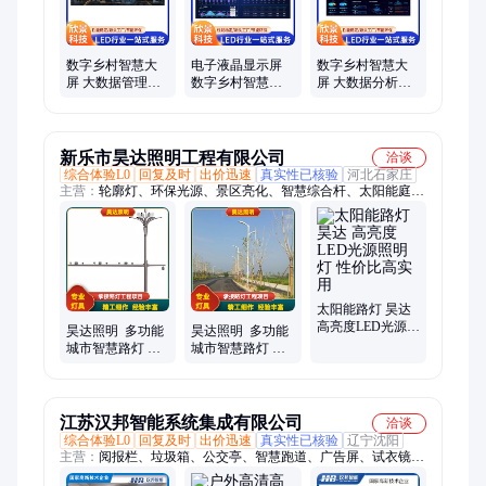
数字乡村智慧大
电子液晶显示屏
数字乡村智慧大
屏 大数据管理平
数字乡村智慧大
屏 大数据分析平
台 可自定义编辑
屏 软件定制开发
台 支持网络 欣景
欣景
欣景
新乐市昊达照明工程有限公司
洽谈
综合体验L0
回复及时
出价迅速
真实性已核验
河北石家庄
主营：
轮廓灯、环保光源、景区亮化、智慧综合杆、太阳能庭院
灯、景观装饰庭院灯、户外仿云石壁灯、太阳能路灯、草坪灯、
高杆灯、监控杆、太阳能投光灯、标志杆、亮化工程
太阳能路灯 昊达
高亮度LED光源照
昊达照明 多功能
昊达照明 多功能
明灯 性价比高实
城市智慧路灯 户
城市智慧路灯 户
用
外乡村道路照明
外乡村道路照明
灯 款式多样
灯 款式多样
江苏汉邦智能系统集成有限公司
洽谈
综合体验L0
回复及时
出价迅速
真实性已核验
辽宁沈阳
主营：
阅报栏、垃圾箱、公交亭、智慧跑道、广告屏、试衣镜、
高亮屏、宣传栏、查询机、广告机、回收箱、触摸屏、液晶屏、