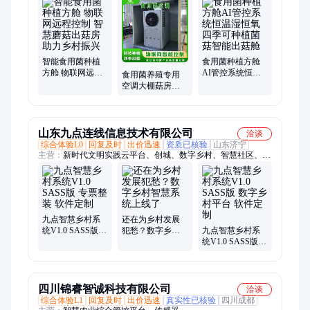
热泵、螺杆式水地源热泵、涡旋式水地源热泵、组合式直膨净化
空调机组、风冷螺杆机组、分体式恒温恒湿空调机组、水冷螺杆
机组、组合式空调器、屋顶式空调机组
智能食用菌种植
食用菌种植方舱
方舱 物联网远程
AI管控系统恒温
食用菌养殖专用
控制 智慧蘑菇出
湿恒氧四季可种
空调大棚菇房种
菇房助力乡村振
植菌菇智能出菇
植专用全年稳定
兴
舱
控温湿养殖机组
山东九点连线信息技术有限公司
洽谈
综合体验L0
回复及时
出价迅速
资质已核验
山东济宁
主营：
新时代文明实践云平台、创城、数字乡村、智慧社区、教
育系统、随手拍、小程序开发、软件定制开发
九点智慧乡村系
还在为乡村发展
统V1.0 SASS版
犯愁？数字乡村
九点智慧乡村系
专票整装 软件定
智慧系统上线了
统V1.0 SASS版
制
数字乡村平台 软
件定制
四川锦睿智诚科技有限公司
洽谈
综合体验L1
回复及时
出价迅速
真实性已核验
四川成都