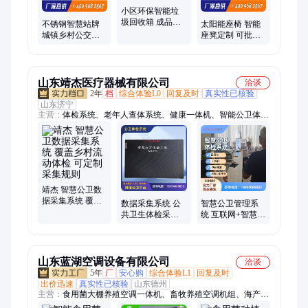
小区环保智能垃
圾回收箱 成品不
不锈钢智慧站牌
太阳能座椅 智能
锈钢垃圾箱 厂家
城镇乡村公交电
座凳定制 可批量
直供 按需定制
子站台 巴士停靠
实地厂家 不锈钢
站 候车亭厂家定
凳子 成品发货
做
山东靖杰医疗器械有限公司
洽谈
2年
档
综合体验L0
回复及时
真实性已核验
山东济宁
主营：
体检系统、老年人查体系统、健康一体机、智能公卫体检
系统、智能健康查体一体机、公卫体检数据采集设备、社区体检
中心系统、基本公共卫生体检系统、医院管理系统、健康体检一
体机
靖杰 智慧公卫数
据采集系统 覆盖
数据采集系统 公
智慧公卫管理系
乡村流动体检 可
共卫生体检采集
统 互联网+智慧公
定制采集规则
系统 数据上传 简
卫整体方案 科学
易操作
建档 功能集成
山东蓝湖空调设备有限公司
洽谈
5年
厂
安心购
综合体验L1
回复及时
出价迅速
真实性已核验
山东德州
主营：
食用菌大棚养殖空调一体机、畜牧养殖空调机组、海产品
养殖地源热泵、智慧蘑菇出菇房、智能方舱蘑菇房、空气能(源)