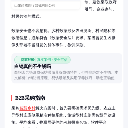
制。建议采取政府
山东靖杰医疗器械有限公司
引导、企业参与、
村民共治的模式。

数据安全也不容忽视。乡村数据涉及农田测绘、村民隐私等
敏感信息，必须符合《数据安全法》要求。某省曾发生因摄
像头部署不当引发的群体事件，教训深刻。
商家经验
真实案例 · 安全可信
白钢真的不生锈吗
白钢因含铬形成保护膜而具备防锈特性，但并非绝对不生锈。本
文解析白钢防锈原理、易锈场景及实用保养技巧，助您正确使用
这种常见金属材料。
B2B采购指南
采购
智慧乡村
解决方案时，首先要明确需求优先级。农业主
导型村庄应侧重精准种植系统，旅游型村庄则需智慧导览设
施。平均来看，物联网硬件约占总投资40%，软件平台