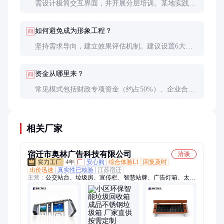
需设计极简交互界面，并开展分层培训。某地实践表
明，通过1对1帮扶，60岁以上村民的智能手机使用率
可从20%提升至65%。关键是要从实用功能（如医疗
如何避免成为形象工程？
问
挂号）切入。
坚持需求导向，建立效果评估机制。建议设置6大核
心指标：村民使用率、事项线上办理率、农业生产效
率提升值、投诉处理时效、数据更新频率、运营成本
资金从哪里来？
问
覆盖率。
常见模式包括财政专项资金（约占50%）、企业合作
（30%）、村集体自筹（20%）。创新做法如浙江的
乡贤捐建、江苏的PPP模式都值得借鉴。
相关厂家
宿迁市奥林广告科技有限公司
洽谈
4年
厂
安心购
综合体验L1
回复及时
出价迅速
真实性已核验
江苏宿迁
主营：
公交站台、垃圾房、宣传栏、智慧站牌、广告灯箱、太空
舱民宿