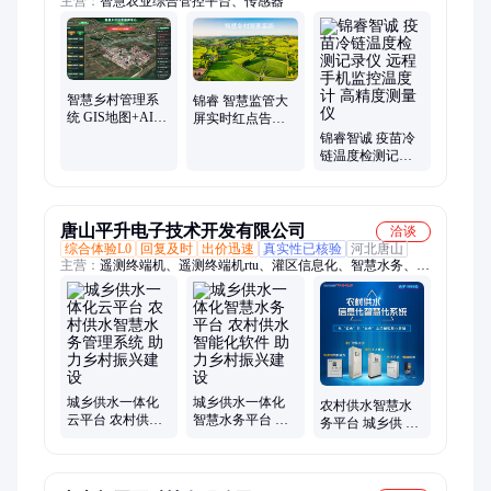
主营：
智慧农业综合管控平台、传感器
智慧乡村管理系
锦睿 智慧监管大
统 GIS地图+AI分
屏实时红点告警
析 3D可视化监管
全村AI 乡村数字
锦睿智诚 疫苗冷
田地异常大屏告
孪生指挥中心神
链温度检测记录
警
器
仪 远程手机监控
温度计 高精度测
量仪
唐山平升电子技术开发有限公司
洽谈
综合体验L0
回复及时
出价迅速
真实性已核验
河北唐山
主营：
遥测终端机、遥测终端机rtu、灌区信息化、智慧水务、智
慧水务平台、智慧供水、城乡供水智慧水务、智慧井盖、水库安
全监测、内涝监测、水库大坝安全监测、地下水监测、水文监
测、道路积水监测、排水管网监测、城市水安全生命线监测、供
水管网监测、水资源取水计量监测、水电站生态流量监测、山洪
灾害监测、智能井盖、智能取水栓、智能取水机、地质灾害监
测、海绵城市
城乡供水一体化
城乡供水一体化
农村供水智慧水
云平台 农村供水
智慧水务平台 农
务平台 城乡供 水
智慧水务管理系
村供水智能化软
一体化 提升农饮
统 助力乡村振兴
件 助力乡村振兴
水安全 推进乡村
建设
建设
振兴