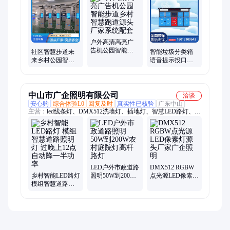
全彩屏、公交站台、电子站牌、数字标牌、户外液晶、回收设
备、电子路牌
户外高清高亮广
告机公园智能步
社区智慧步道未
智能垃圾分类箱
道乡村智慧跑道
来乡村公园智慧
语音提示投口可
源头厂家系统配
跑道一体机智能
回收垃圾房刷卡
套
步道
扫码登录满溢报
警
中山市广企照明有限公司
洽谈
安心购
综合体验L0
回复及时
真实性已核验
广东中山
主营：
led线条灯、DMX512洗墙灯、插地灯、智慧LED路灯、地
埋灯、DMX512led、投光灯、照树灯、防水led、DMX512 led 导
光板、太阳能路灯、泳池灯、亚克力线条灯、LED像素灯、LED
水下灯、LED射灯、景观灯
LED户外市政道路
DMX512 RGBW
乡村智能LED路灯
照明50W到200W
点光源LED像素灯
模组智慧道路照
农村庭院灯高杆
源头厂家广企照
明灯 过晚上12点
路灯
明
自动降一半功率