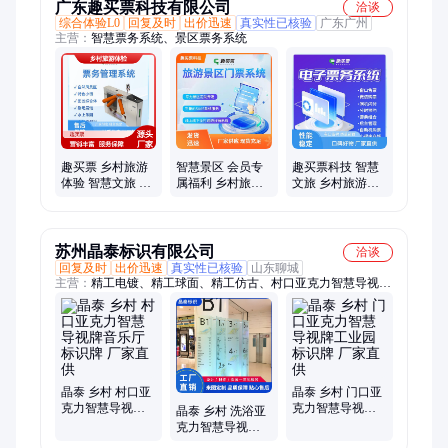
广东趣买票科技有限公司
洽谈
综合体验L0
回复及时
出价迅速
真实性已核验
广东广州
主营：
智慧票务系统、景区票务系统
趣买票 乡村旅游
智慧景区 会员专
趣买票科技 智慧
体验 智慧文旅 安
属福利 乡村旅游
文旅 乡村旅游体
全支付票务系统
体验 趣买票科技
验 分时预约 满足
安全支付
不同需求
苏州晶泰标识有限公司
洽谈
回复及时
出价迅速
真实性已核验
山东聊城
主营：
精工电镀、精工球面、精工仿古、村口亚克力智慧导视
牌、金箔贴金字
晶泰 乡村 村口亚
晶泰 乡村 门口亚
克力智慧导视牌
克力智慧导视牌
晶泰 乡村 洗浴亚
音乐厅标识牌 厂
工业园标识牌 厂
克力智慧导视牌
家直供
家直供
度假区标识牌 厂