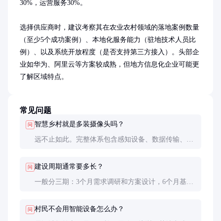
30%，运营服务30%。

选择供应商时，建议考察其在农业农村领域的落地案例数量
（至少5个成功案例）、本地化服务能力（驻地技术人员比
例）、以及系统开放程度（是否支持第三方接入）。头部企
业如华为、阿里云等方案较成熟，但地方信息化企业可能更
了解区域特点。
常见问题
智慧乡村就是多装摄像头吗？
问
远不止如此。完整体系包含感知设备、数据传输、数
据分析和应用服务四层。摄像头只是感知层的一部
分，更重要的是背后的数据价值挖掘和应用场景创
建设周期通常要多长？
问
新。
一般分三期：3个月需求调研和方案设计，6个月基础
设施建设，3个月系统联调测试。但真正见效需要1-2
年的运营优化，是个持续迭代的过程。
村民不会用智能设备怎么办？
问