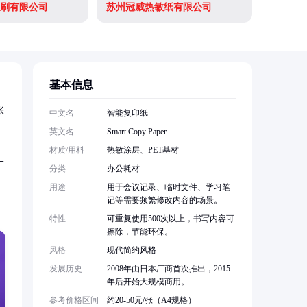
刷有限公司
苏州冠威热敏纸有限公司
深圳市建
基本信息
张
中文名
智能复印纸
英文名
Smart Copy Paper
材质/用料
热敏涂层、PET基材
一
分类
办公耗材
用途
用于会议记录、临时文件、学习笔
记等需要频繁修改内容的场景。
特性
可重复使用500次以上，书写内容可
擦除，节能环保。
风格
现代简约风格
发展历史
2008年由日本厂商首次推出，2015
年后开始大规模商用。
参考价格区间
约20-50元/张（A4规格）