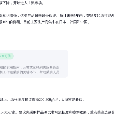
幅下降，开始进入主流市场。

保意识增强，这类产品越来越受欢迎。预计未来5年内，智能复印纸可能
场10%的份额。目前主要生产商集中在日本、韩国和中国。
 安全可信
服的实用指南，从材质选择到供应商筛选，
析工作服采购的关键环节，帮助采购人员高
。纸张厚度建议选择200-300g/m²，太薄容易卷边。

5-30元/张。建议先采购样品测试书写流畅度和擦除效果，重点关注边缘