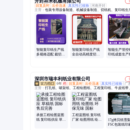
开封祥禾机械有限公司
回复及时
出价迅速
真实性已核验
河南开封
主营：
包装专用设备制造、机械设备制造、切纸机、复印纸生
切纸机令纸生产线、全自动切纸包装一体机、高精度横纵切机
高速分切机、全自动高速分切复卷机、表面卷曲分条复卷机、
分条机、电脑程控切纸机
智能复印纸生产线
智能复印纸生产线
智能生产管控
多规格适配 裁切边
全自动高精度切纸
印纸成套生产
缘平整 稳定可靠
高效稳定生产
规格适配
深圳市瑞丰利纸业有限公司
6年
档
回复及时
出价迅速
真实性已核验
广
主营：
打孔纸、唛架纸、工程绘图纸、工程复印纸、牛皮纸带
纸、新闻纸
承接工程绘图蓝图
工程蓝图纸 复印纸
纸 复印纸供应 草稿
厂家 绘图用纸 绘图
17g拷贝纸雪
纸 国标 售后完善
纸 环保无味 国标
FSC包装纸印刷
图案防潮拷贝