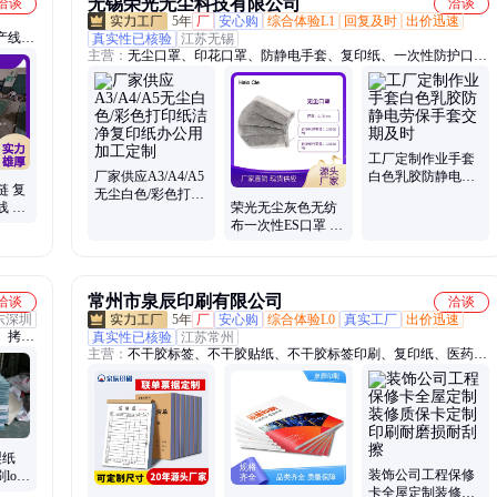
无锡荣光无尘科技有限公司
洽谈
洽谈
5年
厂
安心购
综合体验L1
回复及时
出价迅速
产线、
真实性已核验
江苏无锡
主营：
无尘口罩、印花口罩、防静电手套、复印纸、一次性防护口
、电脑
罩、丁腈手套、乳胶手套、防静电鞋服
传真纸
工厂定制作业手套
厂家供应A3/A4/A5
白色乳胶防静电劳
链 复
无尘白色/彩色打印
保手套交期及时
线 多
荣光无尘灰色无纺
纸洁净复印纸办公
布一次性ES口罩 支
用 加工定制
持加工定制 适用于
车间生产防护
常州市泉辰印刷有限公司
洽谈
洽谈
东深圳
5年
厂
安心购
综合体验L0
真实工厂
出价迅速
、拷贝
真实性已核验
江苏常州
主营：
不干胶标签、不干胶贴纸、不干胶标签印刷、复印纸、医药行
业类标签、水晶滴胶、工业用品类标签、化工类标签、电子电器类标
签、日化类标签、画册说明书、包装盒
梨纸
装饰公司工程保修
logo
卡全屋定制装修质
纸印