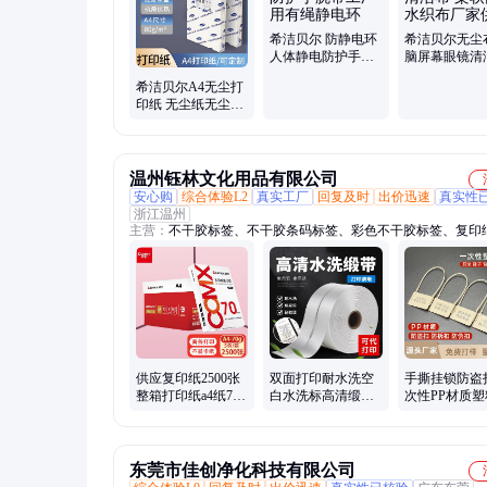
防尘作业帽、防静电一体拖鞋、有绳防静电手环
希洁贝尔 防静电环
希洁贝尔无尘
人体静电防护手腕
脑屏幕眼镜清
带工厂用有绳静电
柔软高吸水织
希洁贝尔A4无尘打
环
家供应
印纸 无尘纸无尘室
办公用复印纸可定
制
温州钰林文化用品有限公司
安心购
综合体验L2
真实工厂
回复及时
出价迅速
真实性
浙江温州
主营：
不干胶标签、不干胶条码标签、彩色不干胶标签、复印
洗唛、水洗标、碳带、条码打印机、缠绕膜、封箱胶带、拷贝纸
转印贴、打印机硒鼓、复写收据联、塑料防伪扣、标牌扎带、
打印机墨水、卷筒不干胶标签、树脂基碳带、领标洗水标、收
单、包袋真皮标牌
供应复印纸2500张
双面打印耐水洗空
手撕挂锁防盗
整箱打印纸a4纸70g
白水洗标高清缎带
次性PP材质塑
办公用纸草稿纸白
洗水唛丝带商标带
伪扣防拆扣防
纸批发
防水撕不破
扣吊牌标
东莞市佳创净化科技有限公司