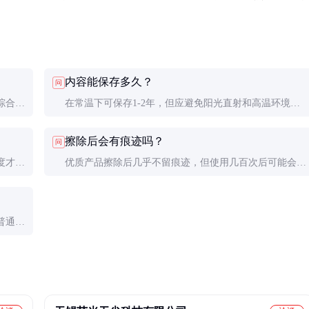
内容能保存多久？
问
综合计
在常温下可保存1-2年，但应避免阳光直射和高温环境，
否则可能提前褪色。
擦除后会有痕迹吗？
问
度才能
优质产品擦除后几乎不留痕迹，但使用几百次后可能会有
些许底色残留。
普通打