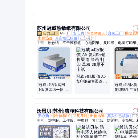
刷定制
苏州冠威热敏纸有限公司
6年
厂
安心购
综合体验L0
真实工厂
回复及
出价迅速
真实性已核验
江苏苏州
主营：
热敏纸、不干胶标签、心电图纸、复印纸、电脑打印纸
纸、不干胶印刷、标签纸、热敏打印纸、透明不干胶、不干胶
PVC不干胶、哑银不干胶、价格标签、食品标签、标签设计、
防伪标签、合格证标签、标签印刷、耐高温标签、条码标签、
刷、针式打印纸
冠威 a4纸报 價 A5
复印纸销售渠道 绘
冠威 a4纸采购网
冠威 a4纸比例 
画 打印 草稿 加厚
16k 复印纸一捆 绘
复印纸生产直
不卡纸
画 打印 草稿 加厚
画 打印 草稿 
不卡纸
不卡纸
沃恩贝(苏州)洁净科技有限公司
安心购
综合体验L0
回复及时
出价迅速
真实性已核验
江
主营：
防护服、工作服、中巾鞋、复印纸、防砸鞋、高筒靴、
垫、无尘纸、点塑手套、防静电帽、防静电服、劳保手套、无
腕、防静电马甲、防静电鞋套、无纺布鞋套、防静电手腕、一
套、无尘擦拭布、防静电手套、无纺布劳保帽、防尘防静电包