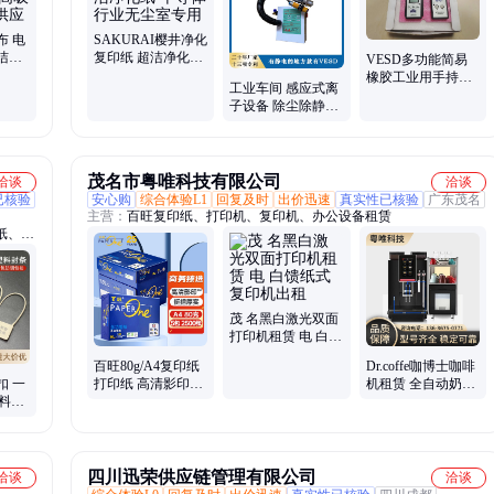
放仪、静电监控系统
布 电
SAKURAI樱井净化
洁布
复印纸 超洁净化纸
VESD多功能简易
布厂
半导体行业无尘室
橡胶工业用手持式
工业车间 感应式离
专用
静电场测试仪TREK
子设备 除尘除静电
511型
离子风蛇STC-508
茂名市粤唯科技有限公司
洽谈
洽谈
已核验
安心购
综合体验L1
回复及时
出价迅速
真实性已核验
广东茂名
主营：
百旺复印纸、打印机、复印机、办公设备租赁
纸、水
、uv
皮标、
据联
茂 名黑白激光双面
打印机租赁 电 白馈
纸式复印机出租
百旺80g/A4复印纸
Dr.coffe咖博士咖啡
扣 一
打印纸 高清影印技
机租赁 全自动奶咖
料防
术碳足迹认证 500
机出租MiniBar
调包
张*5包 2500张
四川迅荣供应链管理有限公司
洽谈
洽谈