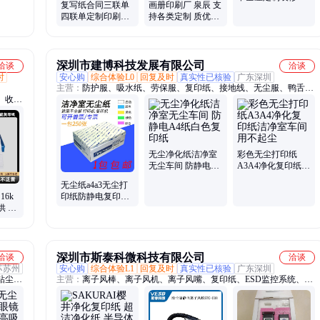
复写纸合同三联单
画册印刷厂 泉辰 支
保卡定制印刷耐磨
四联单定制印刷循
持各类定制 质优价
损耐刮擦
环页复印打印制作
低 应用于企业宣传
收据单据定做
深圳市建博科技发展有限公司
洽谈
洽谈
时
安心购
综合体验L0
回复及时
真实性已核验
广东深圳
主营：
防护服、吸水纸、劳保服、复印纸、接地线、无尘服、鸭舌
、收银
帽、鞋软底、子夹子、打印纸、无尘衣、带线pvc、车间鞋、护目
贴纸、
镜、长袖薄、披肩帽、工作服、pvc拖鞋、服套装、吸油纸、工作
二维码
裤、小手套、半网帽、警示牌、实验室、拖把头
票据印
无尘净化纸洁净室
彩色无尘打印纸
无尘车间 防静电A4
A3A4净化复印纸洁
纸白色复印纸
净室车间用不起尘
无尘纸a4a3无尘打
16k
印纸防静电复印纸
供 绘
实验室车间净化纸
加厚
白色绿色彩色
深圳市斯泰科微科技有限公司
洽谈
洽谈
苏苏州
安心购
综合体验L1
回复及时
真实性已核验
广东深圳
粘尘
主营：
离子风棒、离子风机、离子风嘴、复印纸、ESD监控系统、离
绳手
子风枪、离子风蛇、离子风扇、静电闸机、静电测试仪、ESD门禁系
次性鞋
统、静电消除器、离子风刀、静电除尘箱、除静电设备、静电监控、
、圆帽
静电监测、无尘布、无尘纸、静电手环监控、静电接地监控、静电释