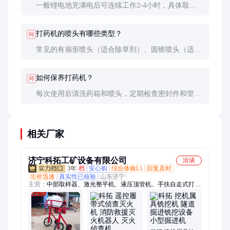
一般锂电池充满电后可连续工作2-4小时，具体取决
于喷洒压力和药箱容量。建议备用一块电池。
打药机的喷头有哪些类型？
问
常见的有扇形喷头（适合除草剂）、圆锥喷头（适合
杀虫剂和杀菌剂）和旋转喷头（适合大范围喷洒）。
如何保养打药机？
问
每次使用后清洗药箱和喷头，定期检查密封件和管
路。长期不用时应排空药液，存放在干燥处。
相关厂家
济宁科拓工矿设备有限公司
洽谈
3年
档
安心购
综合体验L1
回复及时
出价迅速
真实性已核验
山东济宁
主营：
中部取样器、激光整平机、液压顶管机、手扶自走式打药
机、柴油防汛泵车、隧道凿毛机、车载式马路吹风机、水下清淤
机器人、玻璃安装机械手、扫雪机、推雪铲、扫雪滚刷、全自动
升降柱、船式洗车槽、履带绳锯机、电动出土车、电动绳锯机、
短管置换、内壁喷涂机器人、箱式喷砂机、手持式喷砂机、全自