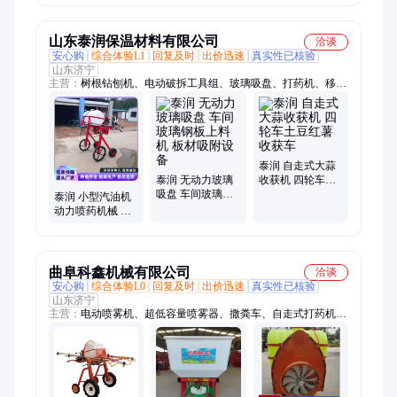
车
2000斤药箱
山东泰润保温材料有限公司
洽谈
安心购
综合体验L1
回复及时
出价迅速
真实性已核验
山东济宁
主营：
树根钻刨机、电动破拆工具组、玻璃吸盘、打药机、移动
式洗车槽、智能压浆台车、管道清淤机器人、轻质板安装机、板
材吸吊机、短管置换管道修复设备、车载式马路吹风机、移动式
喷砂机、龙门压力机、扫地机、液压拔管机、井下电视、液压扳
手、回收式喷砂机、玻璃安装机械手、卷盘喷灌机、智能张拉、
马路吹风机、智能钢管套丝机、树叶收集车、箱式喷砂机、沥青
泰润 自走式大蒜
搅拌机
泰润 无动力玻璃
收获机 四轮车土
吸盘 车间玻璃钢
豆红薯收获车
泰润 小型汽油机
板上料机 板材吸
动力喷药机械 小
附设备
麦玉米喷药机 自
走式手扶打药机
曲阜科鑫机械有限公司
洽谈
安心购
综合体验L0
回复及时
出价迅速
真实性已核验
山东济宁
主营：
电动喷雾机、超低容量喷雾器、撒粪车、自走式打药机、
遥控打药机、悬挂打药机、果园打药机、风送式打药机、长喷杆
打药机、手扶打药机、固液分离机、汽油弥雾机、洒水车、三轮
雾炮车、气溶胶喷雾器、搅拌机、铡草机、碎草机、电动撒肥
机、螺旋分离机、冷雾烟雾机、冷雾机、猪粪脱水机、秸秆打糠
机、粉碎机