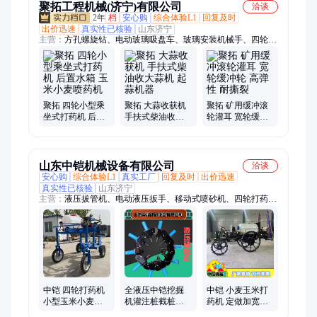
聚拓工程机械(济宁)有限公司
洽谈
2年
档
安心购
综合体验L1
回复及时
出价迅速
真实性已核验
山东济宁
主营：
方孔螺旋钻、电动玻璃吸盘车、玻璃安装机械手、四轮小
型乘坐式打药机、液压拔管机、回收式喷砂机、移动式喷砂机、
箱式喷砂机、龙门压力机、短管置换设备、移动式洗车槽、卷盘
喷灌机、智能张拉设备、智能压浆台车、车载马路吹风机、智能
清淤机器人、车载式绿篱修剪机、扫雪滚刷、车载式护栏清洗
机、电动液压扳手、管道内壁喷涂器、中部取样器、玻璃吸盘、
聚拓 四轮小型乘
聚拓 大蒜收获机
聚拓 矿用缓冲滚
树叶收集车、智能钢管套丝机、全自动升降柱
坐式打药机 后置
手扶式柴油收大
轮灌耳 宽轮缓冲
水箱 玉米小麦喷
蒜机 起蒜机器
轮 高弹性 耐撕裂
药机
山东中铠机械设备有限公司
洽谈
安心购
综合体验L1
真实工厂
回复及时
出价迅速
真实性已核验
山东济宁
主营：
液压拔管机、电动液压扳手、移动式喷砂机、四轮打药
机、箱式喷砂机、智能清淤机器人、液压升降柱、等离子切割
机、玻璃搬运车、龙门压力机、船式洗车槽、履带绳锯机、矿用
井下电视、柴油防汛泵车、车载式马路吹风机、镗孔镗焊机、吸
粪车、除雪滚刷、破拆工具组、液压板换夹紧器、封闭式扫雪
机、机耕船、智能张拉设备、智能压浆台车、中部取样机、液压
顶管机
中铠 四轮打药机
全液压中铠挖掘
中铠 小麦玉米打
小型玉米小麦喷
机灌注桩截桩机
药机 定做加宽喷
药机 自走式打药
水泥桩头破桩机
幅四轮打药车