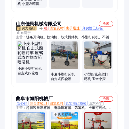
割机 桥梁串珠切
采劈裂棒 钢筋混
机 小型农药喷灌
割设备
凝土劈石机
机 小麦玉米喷药
机
山东佳民机械有限公司
洽谈
5年
档
回复及时
出价迅速
真实性已核验
山东济宁
主营：
链条开沟机、挖沟机、鼓式搅拌机、小型打药机、不锈钢
混料机、滚筒搅拌机、收谷机、粮食装袋机、软管吸粮机、精播
机、四驱微耕机、开沟培土机、链轨微耕机、挖坑机、汽油镐、
树枝粉碎机、木屑机、打桩机、切菜机、粮食筛选机、揉丝机、
铡草粉碎机、马路切割机、多功能脱粒机、拖拉机
小麦小型打药机
自走式四轮喷药
小麦小型打药机
小型四轮高架打
车 座驾式农作物
自走式四轮喷药
药机 玉米小麦地
农药喷洒机
车 座驾式农作物
喷药机 大宽幅可
农药喷洒机
调式喷雾机
曲阜市旭阳机械厂
洽谈
安心购
综合体验L1
回复及时
真实性已核验
山东济宁
主营：
超低容量喷雾器、电动喷雾器、弥雾机、推车打药机、风
送式打药机、遥控打药机、气溶胶喷雾器、翻斗车、装载机、饲
料粉碎机、柴油三轮车、消杀消毒机、风雾机、脉冲式烟雾机、
挖坑机、微耕机、撒肥机、四不像车、四驱翻斗车、背负式风雾
机、洒水车、环卫车、铡草机、牛羊拌草机、铲车