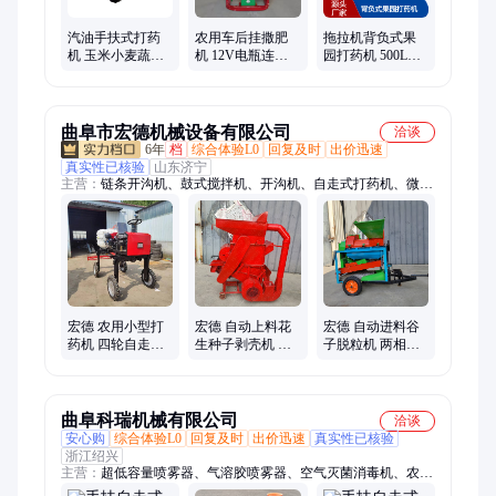
汽油手扶式打药
农用车后挂撒肥
拖拉机背负式果
机 玉米小麦蔬菜
机 12V电瓶连接
园打药机 500L风
灭虫喷药机 小型
扬肥机 多用途拖
送式弥雾机 核桃
自走式喷杆喷雾
拉机前置施肥机
园灭虫喷药机雾
机
240斤
化细
曲阜市宏德机械设备有限公司
洽谈
6年
档
综合体验L0
回复及时
出价迅速
真实性已核验
山东济宁
主营：
链条开沟机、鼓式搅拌机、开沟机、自走式打药机、微耕
机、树枝粉碎机、滚筒搅拌机、筛选机、吸粮机、不锈钢搅拌
机、木材粉碎机、干湿分离机、螺旋输送机、混合搅拌机、割晒
机、装袋机收谷机、制糁机、磨面磨粉机、干粉搅拌机、船外
机、电缆开沟机、碴子机、混料机
宏德 农用小型打
宏德 自动上料花
宏德 自动进料谷
药机 四轮自走式
生种子剥壳机 小
子脱粒机 两相电
柴油打药车 高地
型花生脱壳机 电
油菜籽打粒机 125
隙小麦高粱喷雾
动复脱除尘去皮
型蚕豆脱粒设备
机
机
曲阜科瑞机械有限公司
洽谈
安心购
综合体验L0
回复及时
出价迅速
真实性已核验
浙江绍兴
主营：
超低容量喷雾器、气溶胶喷雾器、空气灭菌消毒机、农用
打药机、气溶胶消毒机、烟雾弥雾机、秸秆粉碎机、铡草揉丝机