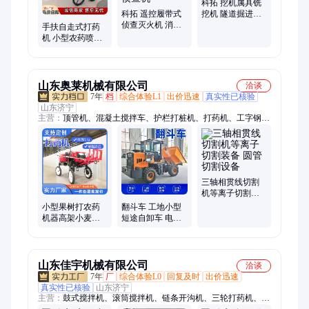
动锚索锚具切割机、智能张拉设备、智能压浆台车、龙门压力
科拓 挖机属具铣
机、玻璃机械手
科拓 遥控履带式
挖机 隧道掘进铣
侦查灭火机 消防
挖设备 小型掘进
手扶自走式打药
救援灭火机器人
机
机 小型农药喷灌
灭火侦查机
机 小麦玉米喷药
机
山东奥莱机械有限公司
洽谈
7年
档
综合体验L1
出价迅速
真实性已核验
山东济宁
主营：
顶管机、混凝土搅拌车、护栏打桩机、打药机、工字钢冷
弯机、自动上料搅拌车、螺旋筋成形机、钢筋焊网机、等离子切
割机、挖机贝型斗、抓木机、混凝土输送泵、螺旋钻机、破碎
锤、劈裂机、绳锯机、随车挖、激光整平机、混凝土摊铺机、电
动玻璃吸盘、生物质燃烧机、自动排焊机、焊网机、激光切割
机、制氮机、扫地车
三轴相贯线切割
机等离子切割装
备 圆管切割设备
小型果树打农药
翻斗车 工地小型
机器高架小麦自
短途自卸车 电动
走式打药机 喷杆
微型农用运料车
喷雾机
物料转运车
山东佳宇机械有限公司
洽谈
7年
厂
综合体验L0
回复及时
出价迅速
真实性已核验
山东济宁
主营：
鼓式搅拌机、滚筒搅拌机、链条开沟机、三轮打药机、四