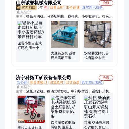
山东诚誉机械有限公司
洽谈
6年
档
回复及时
出价迅速
真实性已核验
山东济宁
主营：
链条开沟机、马路切割机、搅拌机、小型收割机、打药
机、拌料机混合机、开沟培土机、收谷机、不锈钢搅拌机、埋管
开沟机、微耕机、链轨微耕机、筛选机、水泵、玉米制糁机、粉
碎机、木屑机、脱粒机、犁地机、吸粮机、粮食装袋机、旋耕
机、分离机、切菜机、炒货机
诚誉小型自走式
打药机 玉米小麦
喷药机8米喷杆打
大豆筛选机 诚誉
双螺带搅拌机 卧
药车
双层震动玉米除
式槽型粉末混合
杂机 塑料颗粒清
机 诚誉1立方混料
选机
机
济宁科拓工矿设备有限公司
洽谈
安心购
综合体验L1
回复及时
出价迅速
真实性已核验
山东济宁
主营：
液压顶管机、移动式喷砂机、中部取样器、遥控打药机、
推车式细水雾灭火装置、全自动液压升降柱、液压拔管机、太阳
能光伏板清洗机、板换夹紧器、柴油防汛泵车、液压破拆工具
组、扫地车、水下清淤机器人、车载式马路吹风机、矿用隔膜
泵、电动玻璃吸盘、盐雾试验机、全自动锚索切割机、智能钢管
套丝机、柴油三轮吸粪车、马路吹风机、智能张拉机、智能压浆
台车、树叶收集车、树根钻刨机
遥控履带式电动
科拓 柴油液压岩
绳锯机 混凝土切
石劈裂机 矿山开
手扶自走式打药