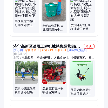
手扶自走式喷杆
打药机 小麦玉米
手扶自走式打药
电动款弥雾机 大
杀虫喷药机 科瑞
机 小麦玉米杀虫
棚果园用的小型
小型操作使用方
打药车 小型喷药
便携式打药机 小
便
机转向方便灵活
麦玉米打药喷雾
科瑞
器
济宁高新区茂辰工程机械销售经营部(个
洽谈
安心购
综合体验L1
回复及时
出价迅速
真实性已核验
体工商户)
山东济宁
主营：
电磁吸盘、挖机粉碎钳、方孔螺旋钻、小麦镇压机、液压
粉碎钳、方形钻孔机、玻璃安装机械手、板换加紧器、液压拔管
机、管道修复设备短管置换、移动式洗车槽、卷盘喷灌机、智能
张拉机、智能压浆设备、马路吹风机、吸粪车、电动扫地机、机
耕船、液压扳手、内壁喷涂器、中部取样器、玻璃吸盘、树叶收
集车、树根钻刨机、智能钢管套丝机
茂辰 小麦玉米喷
茂辰 三行玉米收
茂辰 内燃钢轨切
农药机 小型果园
割机 家用单行手
割机 手提式切轨
喷雾机 座驾式四
扶苞米二次扒皮
机器 K1270型号
轮打药车
机 手扶棒子收获
机