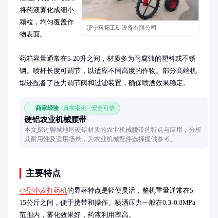
将药液雾化成细小
颗粒，均匀覆盖作
济宁科拓工矿设备有限公司
物表面。

药箱容量通常在5-20升之间，材质多为耐腐蚀的塑料或不锈
钢。喷杆长度可调节，以适应不同高度的作物。部分高端机
型还配备了压力调节阀和过滤装置，确保喷洒效果稳定。
商家经验
真实案例 · 安全可信
硬铝农业机械腰带
本文探讨聊城地区硬铝材质的农业机械腰带的特点与应用，分析
其耐用性及适用场景，为农业机械配件选择提供参考。
主要特点
小型小麦打药机
的显著特点是轻便灵活，整机重量通常在5-
15公斤之间，便于携带和操作。喷洒压力一般在0.3-0.8MPa
范围内，雾化效果好，药液利用率高。
