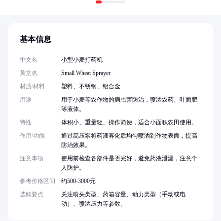
基本信息
中文名
小型小麦打药机
英文名
Small Wheat Sprayer
材质/材料
塑料、不锈钢、铝合金
用途
用于小麦等农作物的病虫害防治，喷洒农药、叶面肥
等液体。
特性
体积小、重量轻、操作简便，适合小面积农田使用。
作用/功能
通过高压泵将药液雾化后均匀喷洒到作物表面，提高
防治效果。
注意事项
使用前检查各部件是否完好，避免药液泄漏，注意个
人防护。
参考价格区间
约500-3000元
选购要点
关注喷头类型、药箱容量、动力类型（手动或电
动）、喷洒压力等参数。