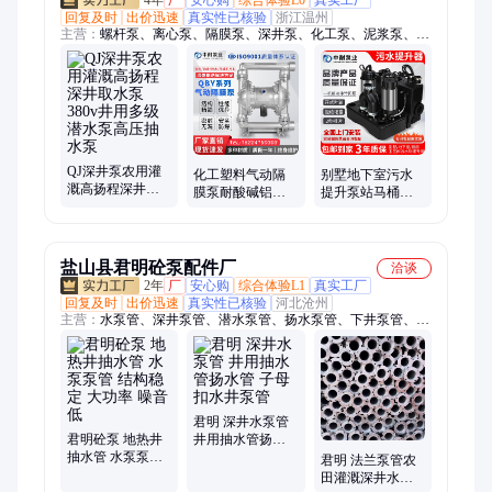
回复及时
出价迅速
真实性已核验
浙江温州
主营：
螺杆泵、离心泵、隔膜泵、深井泵、化工泵、泥浆泵、多
级离心泵、管道泵、污泥螺杆泵
QJ深井泵农用灌
化工塑料气动隔
别墅地下室污水
溉高扬程深井取
膜泵耐酸碱铝合
提升泵站马桶厨
水泵380v井用多
金QBY-15/25/40压
房卫生间粉碎排
级潜水泵高压抽
滤机配套泵
污全自动污水提
水泵
升器
盐山县君明砼泵配件厂
洽谈
2年
厂
安心购
综合体验L1
真实工厂
回复及时
出价迅速
真实性已核验
河北沧州
主营：
水泵管、深井泵管、潜水泵管、扬水泵管、下井泵管、水
泵泵管、井泵管、隧道风水管、矿用风水管、扬水管
君明 深井水泵管
君明砼泵 地热井
井用抽水管扬水
抽水管 水泵泵管
管 子母扣水井泵
君明 法兰泵管农
结构稳定 大功率
管
田灌溉深井水泵
噪音低