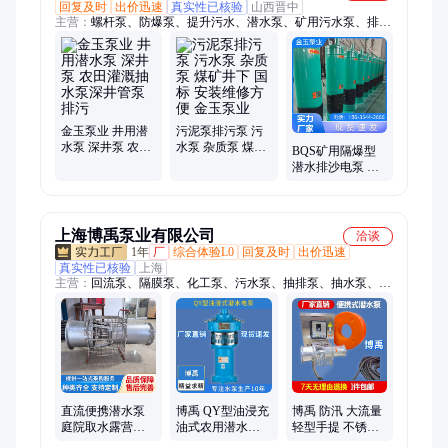
回复及时
出价迅速
真实性已核验
山西晋中
主营：
螺杆泵、防爆泵、提升污水、潜水泵、矿用污水泵、排沙
电泵、多级离心泵、防爆排沙泵、矿用隔膜泵
金玉泵业 井用潜
污泥泵排污泵 污
水泵 深井泵 农田
水泵 杂质泵 煤矿
BQS矿用隔爆型
灌溉抽水泵深井
井下 国标 安装维
潜水排沙电泵 防
管泵 排污
修方便 金玉泵业
爆潜水泵 高扬程
污水泵 金玉泵业
上海博禹泵业有限公司
洽谈
1年
厂
综合体验L0
回复及时
出价迅速
真实性已核验
上海
主营：
回流泵、隔膜泵、化工泵、污水泵、抽排泵、抽水泵、潜
水泵、补水泵、吸泥泵、永磁泵、吸液泵、油机泵、计量泵、输
送泵、流量泵、机器人、浆液泵、管道泵、螺杆泵、排水车、砂
浆泵、防汛泵、真空泵、自吸泵、油桶泵
直流便携潜水泵
博禹 QY型油浸充
博禹 防汛 大流量
庭院取水露营供
油式农用潜水电
轻型手提 不锈钢
水无电源小型抽
泵 鱼塘抽水泵
便携式潜水泵