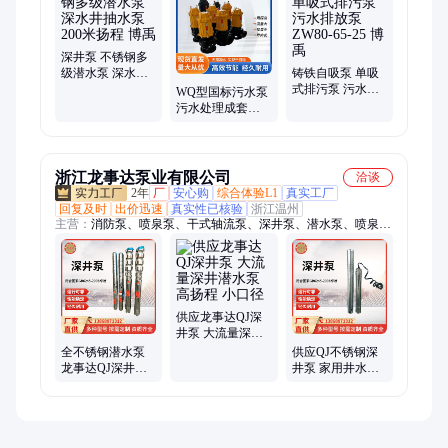
真空泵、泥浆泵
深井泵 不锈钢多
级潜水泵 深水井
铸铁自吸泵 单吸
抽水泵 200米扬程
式排污泵 污水排
WQ型国标污水泵
博禹
放泵 ZW80-65-25
污水处理成套设
博禹
备 带铰刀潜污泵
浙江龙事达泵业有限公司
洽谈
2年
厂
安心购
综合体验L1
真实工厂
回复及时
出价迅速
真实性已核验
浙江温州
主营：
消防泵、喷泉泵、干式轴流泵、深井泵、潜水泵、喷泉专
用潜水泵、轴流深井泵、多级深井泵、喷泉潜水泵、长轴深井
泵、排污泵
供应龙事达QJ深
井泵 大流量深井
潜水泵 高扬程 小
全不锈钢潜水泵
供应QJ不锈钢深
口径
龙事达QJ深井泵
井泵 家用井水抽
井用抽水泵 清水
水泵 高扬程小流
泵
量