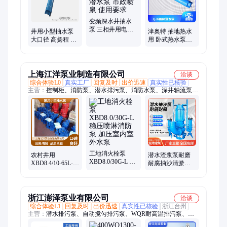
变频深水井抽水
泵 三相井用电泵
井用小型抽水泵
津奥特 抽地热水
潜水式潜水泵 市
大口径 高扬程 大
用 卧式热水泵
政喷泉 使用要求
流量 深水井抽水
380V水泵 白钢材
机组选型
质
上海江洋泵业制造有限公司
洽谈
综合体验L0
真实工厂
回复及时
出价迅速
真实性已核验
主营：
控制柜、消防泵、潜水排污泵、消防水泵、深井轴流泵、
立式管道泵、叶轮不锈钢、卧式柴油机、恒压变频供水、自动给
水设备、消防供水设备、室内外消火栓、增压稳压机组、变频供
水设备
工地消火栓泵
农村井用
潜水渣浆泵耐磨
XBD8.0/30G-L 稳
XBD8.4/10-65L-W
耐腐抽沙清淤吸
压喷淋消防泵 加
潜水泵 自吸家用
沙泵 高络合金加
压室内室外水泵
小型抽水泵 别墅
厚泵身带搅拌轮
排污
浙江澎泽泵业有限公司
洽谈
综合体验L1
回复及时
出价迅速
真实性已核验
浙江台州
主营：
潜水排污泵、自动搅匀排污泵、WQR耐高温排污泵、小
型污水泵、水泵耦合器、深井泵、LW/GW管道污水泵、WQP全