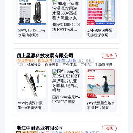
不锈钢排污泵、耐高温排污泵、潜水切割泵、渣浆泵、高扬程排
污泵、QSP喷泉泵、QY油浸泵、管道离心泵、自吸泵、CDLF不
锈钢多级离心泵、YW液下泵、NL泥浆泵、防爆潜污泵
400WQ1300-16-90
地下室排污灌溉
50WQ15-15-1.5污
QJ不锈钢深井泵
农用潜水泵380v
水泵抽水泵农用
高扬程深水泵
高杨程大流量水
井用清水小型高
Y100QJ(D)6-
泵
扬程排污泵
56/14-2.2
颍上星源科技发展有限公司
洽谈
综合体验L1
回复及时
真实性已核验
贵州贵阳
主营：
机械设备、仪器设备、五金工具、工业品、手动液压搬运
车、电动绞盘、环链电动葫芦、电动葫芦、多功能伸缩梯、小吊
机、多功能脚手架、搬运叉车、升降起重机、开关变频器、高清
投影仪、变频器、除尘器、精密过滤器、切肉机、数显电焊台、
气动打包机、数显水浴锅、饲料颗粒机
国行 Sony索尼PS-
LX310BT 黑胶唱
ysxy跨境深井泵
ysxy大流量鱼池水
片机蓝牙唱机 键
50mm不锈钢潜水
泵 循环过滤泵 变
自动播放
泵2英寸小型电动
频潜水泵 锦鲤鱼
抽水泵井用立式
池抽水泵
螺
浙江中耐泵业有限公司
洽谈
4年
厂
安心购
综合体验L0
真实工厂