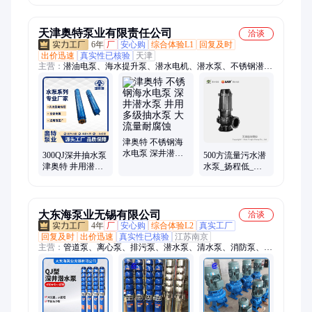
水泵
QY65-7-2.2
QW600-10
天津奥特泵业有限责任公司
洽谈
6年
厂
安心购
综合体验L1
回复及时
出价迅速
真实性已核验
天津
主营：
潜油电泵、海水提升泵、潜水电机、潜水泵、不锈钢潜水
泵、矿用潜水泵、热水潜水泵、卧式潜水泵、下吸式潜水泵、高
压潜水泵、高扬程潜水泵、大流量潜水泵、耐高温潜水泵、浮筒
式潜水泵、热水泵、潜水污水泵、污水泵、海水泵、潜油电机、
浮筒泵、潜海水电泵、潜水轴流泵、轴流泵、排污泵、电潜泵
津奥特 不锈钢海
水电泵 深井潜水
300QJ深井抽水泵
500方流量污水潜
泵 井用多级抽水
津奥特 井用潜水
水泵_扬程低_耐
泵 大流量耐腐蚀
泵 农用灌溉取水
用_质保一年
设备
大东海泵业无锡有限公司
洽谈
4年
厂
安心购
综合体验L2
真实工厂
回复及时
出价迅速
真实性已核验
江苏南京
主营：
管道泵、离心泵、排污泵、潜水泵、清水泵、消防泵、自
吸泵、化工泵、多级泵、无负压变频供水设备、消防成套设备、
控制柜系列