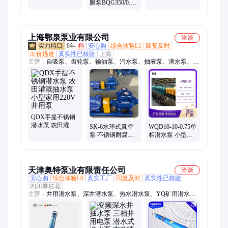
膜泵BQG350/0.2
灌溉景观喷泉
浚用泵无堵塞大
质量保证 新源泵
流量
业
上海鄂泉泵业有限公司
洽谈
8年
档
安心购
综合体验L1
回复及时
出价迅速
真实性已核验
上海
主营：
自吸泵、齿轮泵、输油泵、污水泵、抽液泵、潜水泵、氟
塑料、饮料泵、柴油机、喷泉泵、增压泵、插桶泵、化工泵、螺
杆泵、排污泵、浆料泵、带浮球、管道泵、zcq自吸、手摇泵、
泥浆泵、离心泵、旋涡泵、真空泵、浓浆泵
QDX手提不锈钢
潜水泵 农田灌溉
SK-6水环式真空
WQD10-10-0.75单
抽水泵 小型家用
泵 不锈钢耐腐蚀
相潜水泵 小型灌
220V井用泵
防爆 工业负压泵
溉家用泵 220V排
污泵
天津奥特泵业有限责任公司
洽谈
安心购
综合体验L0
真实工厂
回复及时
真实性已核验
四川攀枝花
主营：
井用潜水泵、深井潜水泵、热水潜水泵、YQ矿用潜水
泵、矿用潜水泵、大流量潜水泵、高扬程潜水泵、潜水泵、污水
泵、不锈钢潜水泵、浮筒式潜水泵、漂浮式潜水泵、矿用排水
泵、矿用泵