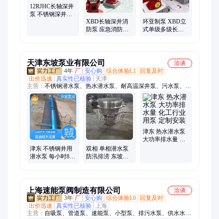
12RJHC长轴深井
泵 不锈钢深井抽
XBD长轴深井消
环亚制泵 XBD立
水泵 高速井用泵
防泵 应急消防水
式单级多级长轴
泵机组 抽水泵 支
消防泵 消防3c认
持定制
证
天津东坡泵业有限公司
洽谈
4年
厂
安心购
综合体验L1
回复及时
出价迅速
真实性已核验
天津
主营：
不锈钢潜水泵、热水潜水泵、耐高温深井泵、污水泵、大
流量潜水泵、矿用潜水泵、潜水轴流泵
津东 热水潜水泵
大功率排水量 化
工行业用泵 定制
津东 不锈钢井用
双相 单相潜水泵
安装
潜水泵 每小时800
防汛排涝 东坡泵
方大型抽水泵 耐
业 雪橇式轴流泵
高温120度热水泵
上海速能泵阀制造有限公司
洽谈
3年
厂
安心购
综合体验L0
回复及时
出价迅速
真实性已核验
上海
主营：
自吸泵、管道泵、速能泵、小型泵、排污水泵、供水水