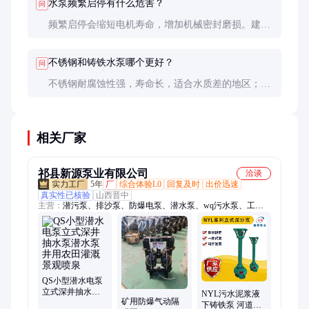
水泵频繁启停有什么危害？
问
频繁启停会缩短电机寿命，增加机械密封磨损。建议
加装压力罐或使用变频控制来减少启停次数。
不锈钢和铸铁水泵哪个更好？
问
不锈钢耐腐蚀性强，寿命长，适合水质差的地区；铸
铁成本低，但容易生锈，适合预算有限且水质好的场
合。
相关厂家
祁县新源泵业有限公司
洽谈
5年
厂
综合体验L0
回复及时
出价迅速
真实性已核验
山西晋中
主营：
潜污泵、排沙泵、防爆电泵、潜水泵、wq污水泵、工程
污水泵、不锈钢污水泵、偏出水污水泵、排污电泵、潜水排沙、
排沙电泵、气动隔膜泵、潜水排污泵
QS小型潜水电泵
立式深井抽水泵
NYL污水泥浆液
矿用防爆气动隔
潜水泵井用农田
下铸铁泵 河道疏