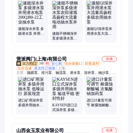
泵、排水水泵、排污潜水泵、隔膜泵、计量泵、离心泵、排污
泵、特选铸铁泵、机械驱动泵、耐腐蚀潜污泵、铸铁机械驱动
速能深水井泵 多
速能QJ深井泵井
级潜水泵 井用潜
速能不锈钢深井
用潜水泵大流量
水电泵200QJ80-
泵多级潜水泵农
高扬程多级农用
22工业抽水泵
田灌溉高扬程大
抽水泵
流量电动抽水泵
井用
营派阀门(上海)有限公司
洽谈
3年
档
安心购
综合体验L1
回复及时
出价迅速
真实性已核验
上海
主营：
隔膜泵、排污泵、轴流泵、潜水泵、深井泵、抽沙泵、耐
腐污水泵、计量泵、潜水电泵、潜油电泵、节能电机、齿轮油
泵、润滑油泵、离心油泵、导热油泵、潜水推流器、潜水搅拌机
进口矿用深井泵
进口计量泵可调
多级井用抽水泵
KAYSEN进口立
节 耐腐蚀耐酸碱
低噪运行 原装现
式深井泵 多级井
次氯酸钠加药泵
货
用抽水泵 输送平
稳 密封性好
山西金玉泵业有限公司
洽谈