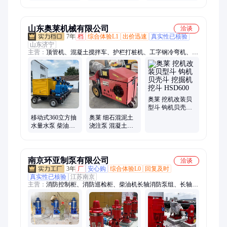
管井用抽水管扬
水泵管
山东奥莱机械有限公司
洽谈
7年
档
综合体验L1
出价迅速
真实性已核验
山东济宁
主营：
顶管机、混凝土搅拌车、护栏打桩机、工字钢冷弯机、自
动上料搅拌车、螺旋筋成形机、钢筋焊网机、等离子切割机、挖
机贝型斗、抓木机、混凝土输送泵、螺旋钻机、破碎锤、劈裂
机、绳锯机、随车挖、激光整平机、混凝土摊铺机、电动玻璃吸
盘、生物质燃烧机、自动排焊机、焊网机、激光切割机、制氮
机、扫地车
奥莱 挖机改装贝
型斗 钩机贝壳斗
挖掘机挖斗
移动式360立方抽
奥莱 细石混泥土
HSD600
水量水泵 柴油机
浇注泵 混凝土上
泵车 抢险防洪自
料机 二次结构浇
吸泵柴油
筑泵
南京环亚制泵有限公司
洽谈
3年
厂
安心购
综合体验L0
回复及时
真实性已核验
江苏南京
主营：
消防控制柜、消防巡检柜、柴油机长轴消防泵组、长轴深
井泵、RJC长轴深井泵、柴油机深井消防泵、电动深井消防泵、
XBC柴油机深井消防泵、干式轴流泵