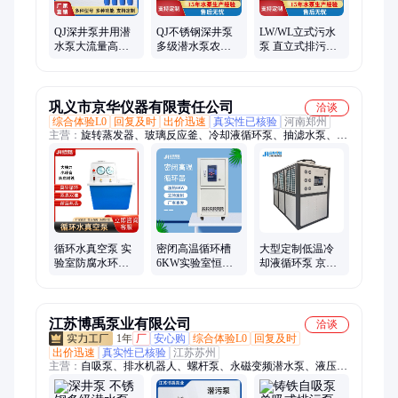
QJ深井泵井用潜
QJ不锈钢深井泵
LW/WL立式污水
水泵大流量高扬
多级潜水泵农田
泵 直立式排污泵
程多级农用抽水
灌溉高扬程大流
350LW1300-35-
泵
量电动抽水泵井
200KW 变频电机
用
废水泵
巩义市京华仪器有限责任公司
洽谈
综合体验L0
回复及时
出价迅速
真实性已核验
河南郑州
主营：
旋转蒸发器、玻璃反应釜、冷却液循环泵、抽滤水泵、循
环水真空泵、不锈钢反应釜、高低温一体机、低温冷却液循环
泵、低温恒温反应浴
循环水真空泵 实
密闭高温循环槽
大型定制低温冷
验室防腐水环式
6KW实验室恒温
却液循环泵 京华
抽气泵 多用蒸馏
加热设备 京华仪
仪器工业风冷冷
抽滤装置循环水
器厂家直供 支持
水机组密闭超低
泵
定制
温
江苏博禹泵业有限公司
洽谈
1年
厂
安心购
综合体验L0
回复及时
出价迅速
真实性已核验
江苏苏州
主营：
自吸泵、排水机器人、螺杆泵、永磁变频潜水泵、液压潜
水泵、柴油机水泵、深井泵、计量泵、防汛移动泵车、离心泵、
潜污泵、多级泵、双吸离心泵、化工泵、气动隔膜泵、排污泵、