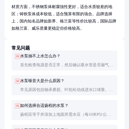
材质方面，不锈钢泵体耐腐蚀性更好，适合水质较差的地
区；铸铁泵体成本较低，适合预算有限的场合。品牌选择
上，国内知名品牌如新界、格兰富等性价比较高，国际品牌
如格兰富、威乐质量更稳定但价格较高。
常见问题
水泵抽不上水怎么办？
问
首先检查电源是否正常，然后确认吸水管是否漏气或
堵塞。如果这些都没问题，可能是叶轮损坏或电机故
障，需要专业检修。
水泵噪音大是什么原因？
问
常见原因包括轴承磨损、叶轮松动或进水口堵塞。建
议停机检查，必要时更换损坏部件。
如何选择合适扬程的水泵？
问
扬程应等于井深加上地面所需水压（每10米约1公斤
压力）。例如，井深20米，地面需要2公斤压力，则
应选择扬程至少40米的水泵。