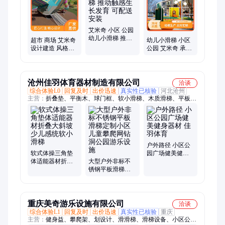
艾米奇 小区 公园
幼儿小滑梯 推动
超市 商场 艾米奇
幼儿小滑梯 小区
触感生长发育 可
设计建造 风格多
公园 艾米奇 承接
配送安装
样 幼儿小滑梯
工程项目 提升孩
子平衡力
沧州佳羽体育器材制造有限公司
洽谈
综合体验L0
回复及时
出价迅速
真实性已核验
河北沧州
主营：
折叠垫、平衡木、球门框、软小滑梯、木质滑梯、平板滑
梯、室外滑梯、篮球架、训练箱、假草皮、垃圾桶、组合玩具、
人造草坪、软体跳箱、户外秋千、看台座椅、乒乓球台、塑胶跑
道、户外长椅、羽毛球柱、健身器材、悬浮地板、软体独木桥、
体适能器材、体能软体箱
户外路径 小区公
软式体操三角垫
园广场健美健身
体适能器材折叠
大型户外非标不
器材 佳羽体育
大斜坡少儿感统
锈钢平板滑梯定
软小滑梯
制小区儿童攀爬
网钻洞公园游乐
设施
重庆美奇游乐设施有限公司
洽谈
综合体验L1
回复及时
出价迅速
真实性已核验
重庆
主营：
健身益、攀爬架、划设计、滑滑梯、滑梯设备、小区公