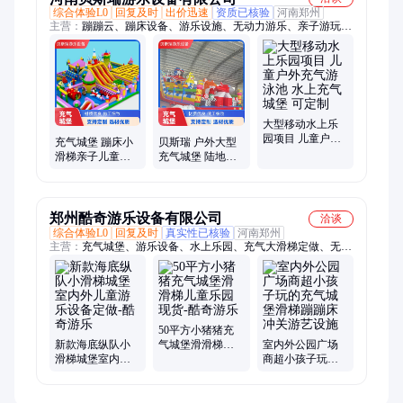
综合体验L0
回复及时
出价迅速
资质已核验
河南郑州
主营：
蹦蹦云、蹦床设备、游乐设施、无动力游乐、亲子游玩蹦
床、儿童城堡蹦蹦床
大型移动水上乐
园项目 儿童户外
充气城堡 蹦床小
贝斯瑞 户外大型
充气游泳池 水上
滑梯亲子儿童乐
充气城堡 陆地闯
充气城堡 可定制
园加厚欢迎联系
关儿童乐园 商场
迷宫游乐设备
郑州酷奇游乐设备有限公司
洽谈
综合体验L0
回复及时
真实性已核验
河南郑州
主营：
充气城堡、游乐设备、水上乐园、充气大滑梯定做、无动
力乐园、充气卡通、陆地闯关、网红游乐设施、广场电瓶车
50平方小猪猪充
新款海底纵队小
气城堡滑滑梯儿
室内外公园广场
滑梯城堡室内外
童乐园现货-酷奇
商超小孩子玩的
儿童游乐设备定
游乐
充气城堡滑梯蹦
做-酷奇游乐
蹦床冲关游艺设
施