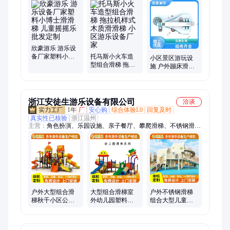
锈钢滑梯、不锈钢滑梯定制、不锈钢组合滑梯、大型户外鲨鱼造
型滑梯、木质滑梯、户外大型儿童滑滑梯、儿童户外游乐设施、
户外太空舱组合、摇马摇摇乐、户外非标定制
欣豪游乐 游乐设
备厂家塑料小博
托马斯小火车造
小区景区游玩设
士滑滑梯 儿童摇
型组合滑梯 拖拉
施 户外蹦床滑滑
摇乐批发定制
机样式木质滑滑
梯组合 可定制 欣
梯 小区游乐设备
豪游乐
厂家
浙江安徒生游乐设备有限公司
洽谈
1年
厂
安心购
综合体验L0
回复及时
真实性已核验
浙江温州
主营：
角色扮演、乐园设施、亲子餐厅、攀爬滑梯、不锈钢滑
梯、创意组合滑梯、大小型淘气堡、户外非标滑梯、益智游乐、
攀爬淘气堡、儿童乐园定制、室内攀爬闯关、儿童拓展乐园、安
全游乐体验、幼儿游乐设施、亲子互动乐园、儿童游乐设备、安
全稳固乐园、室内外游乐设备
户外大型组合滑
大型组合滑梯室
户外不锈钢滑梯
梯秋千小区公园
外幼儿园塑料小
组合大型儿童游
游乐场塑料小博
博士小区游乐设
乐设施公园幼儿
士幼儿园儿童滑
备儿童滑滑 梯
园小区设备厂家
滑 梯