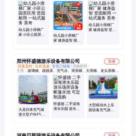
园、小型滑梯、小区滑梯、滑梯组合、滑梯定做、滑梯定制、塑
料滑梯、室内滑梯、小儿滑梯、木质滑梯、滑梯器材、游乐滑
梯、商场滑梯、娱乐滑梯、游乐设施、游乐气炮、儿童乐园、游
乐器材、乐园设施、娱乐设施
幼儿园小滑梯厂
幼儿园小滑梯厂
家 健身益智 坚固
家 小区公园景区
耐用 一站式服务
幼儿园小滑梯厂
用 坚固耐用 一站
美奇
家 健身益智 规划
式服务 美奇
设计 一站式服务
美奇
郑州怀盛德游乐设备有限公司
洽谈
回复及时
出价迅速
资质已核验
河南郑州
主营：
玻璃钢、跳跳床、充气水、滑滑梯、大滑梯、龙头滑梯、
充气滑梯、摩天轮、游泳池、跳跳机、游乐园、吸污机、蹦蹦
床、淘气堡、蹦床公园、秋千抖音、乐园设备、组合蹦床、网红
秋千、室外充气、自动吸污、清洁设备、水上冲关、海底世界、
充气攀岩
怀盛德 二手深海
大型移动水上乐
潜水乐园 游乐场
大圣归来充气城
园设备充气游泳
所设备 帐篷水池
堡大型户外PVC
池水上闯关户外
可定制选购
材料儿童充气蹦
儿童支架水池
蹦床小滑梯
河南贝斯瑞游乐设备有限公司
洽谈