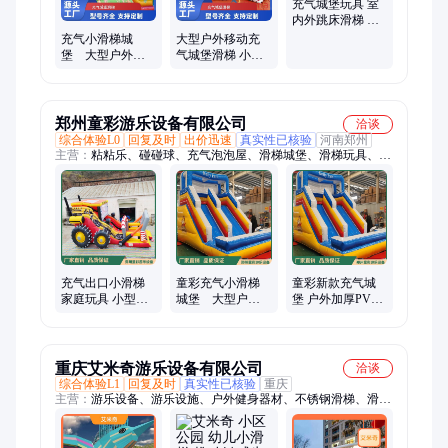
充气城堡玩具 室
内外跳床滑梯 攀
岩公园家用小游
充气小滑梯城
大型户外移动充
乐场
堡 大型户外组
气城堡滑梯 小蹦
合玩具 游乐设备
床组合儿童游乐
瑞纳游乐
设备
郑州童彩游乐设备有限公司
洽谈
综合体验L0
回复及时
出价迅速
真实性已核验
河南郑州
主营：
粘粘乐、碰碰球、充气泡泡屋、滑梯城堡、滑梯玩具、气
卡通、撞撞球、跷跷板、彩虹门、水晶宫、支架水池、充气水
池、羽毛球拍、气模帐篷、训练器材、充气城堡、消防帐篷、充
气车轮、充气玩具、足球蹦床、充气套圈、运动道具、灭火玩
具、充气攀岩、游戏玩具
充气出口小滑梯
童彩充气小滑梯
童彩新款充气城
家庭玩具 小型城
城堡 大型户外
堡 户外加厚PVC
堡 儿童蹦蹦床
组合玩具 挣钱快
广场简单小滑梯
的游乐设备
游乐设备玩具
重庆艾米奇游乐设备有限公司
洽谈
综合体验L1
回复及时
真实性已核验
重庆
主营：
游乐设备、游乐设施、户外健身器材、不锈钢滑梯、滑滑
梯、组合滑梯、爬网、摇摇马、攀爬、秋千、蹦床、淘气堡