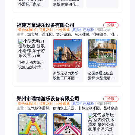
小滑梯厂家定制
候板 耐候钢花盆
圆角防撞 医院儿
外型美观 实力工
科候诊区 来图定
厂
制
福建万童游乐设备有限公司
洽谈
综合体验L0
回复及时
出价迅速
真实性已核验
福建龙岩
主营：
城市墙、游乐园、游乐设施、吊床滑梯、滑梯组合、滑梯
蹦床、大型滑梯、趣味秋干滑梯、滑梯攀爬游乐场、大型组合滑
梯、大型户外滑梯、不锈钢滑梯、卡通人物造型滑梯、吊床滑梯
组合、乐园设备、无动力设施、游乐场秋千、无动力设备、户外
健身器材、喇叭传音设备、户外乐园设施、户外游乐场设施、无
动力游乐设备、儿童游乐场、儿童乐园设施
小型无动力游乐
设施 波浪小滑梯
亲子游乐装置 万
新型无动力游乐
公园多通道组合
童
设施工厂乐园设
滑梯 大型无动力
备定制 新颖的构
游乐设施 非标结
思 全流程搞定 万
构设计
童
郑州市瑞纳游乐设备有限公司
洽谈
综合体验L0
回复及时
出价迅速
真实性已核验
河南郑州
主营：
充气城堡滑梯、移动水上乐园、非标定制乐园、丛林穿越