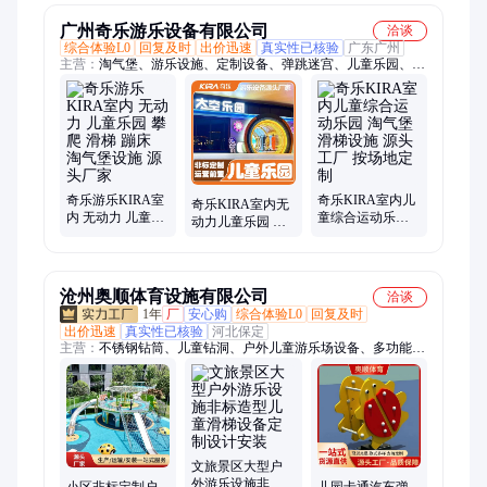
梯
广州奇乐游乐设备有限公司
洽谈
综合体验L0
回复及时
出价迅速
真实性已核验
广东广州
主营：
淘气堡、游乐设施、定制设备、弹跳迷宫、儿童乐园、攀
岩项目、忍者拓展、娱乐设备、亲子乐园、游乐园设施、游乐钻
石塔、游乐场设施、丛林穿越定制、游乐园设备、儿童挑战设
备、水晶塔拓展设备、游乐场儿童设施、奇乐星球主题乐园
奇乐游乐KIRA室
奇乐KIRA室内儿
奇乐KIRA室内无
内 无动力 儿童乐
童综合运动乐园
动力儿童乐园 淘
园 攀爬 滑梯 蹦床
淘气堡 滑梯设施
气堡 滑梯 蹦床一
淘气堡设施 源头
源头工厂 按场地
站式服务定制厂
厂家
定制
家
沧州奥顺体育设施有限公司
洽谈
1年
厂
安心购
综合体验L0
回复及时
出价迅速
真实性已核验
河北保定
主营：
不锈钢钻筒、儿童钻洞、户外儿童游乐场设备、多功能秋
千滑梯组合、不锈钢组合滑梯、不锈钢儿童滑梯组合、飞碟造型
组合滑梯定做、环形攀爬组合秋千、无动力游乐设施、幼儿园户
外儿童爬网、户外环形儿童秋千、幼儿园户外不锈钢钻筒、儿童
无动力游乐设施、儿童拓展训练攀爬钻洞、304不锈钢滑道、不
锈钢传声筒、非标组合体能云梯定制、户外宠物乐园、户外宠物
游乐设施、景区宠物友好乐园、户外宠物猫犬训练器材、市政公
文旅景区大型户
外游乐设施非标
园户外宠物友好、网红宠物秋千狗狗、狗狗敏捷训练跨栏、萌宠
小区非标定制户
儿园卡通汽车弹