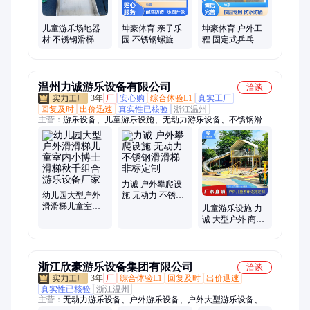
儿童游乐场地器
坤豪体育 亲子乐
坤豪体育 户外工
材 不锈钢滑梯异
园 不锈钢螺旋滑
程 固定式乒乓球
形定制设计生产
梯 耐腐蚀防锈 乐
桌 防水防晒 校园
施工
园升级改造
体育装备供应
温州力诚游乐设备有限公司
洽谈
3年
厂
安心购
综合体验L1
真实工厂
回复及时
出价迅速
真实性已核验
浙江温州
主营：
游乐设备、儿童游乐设施、无动力游乐设备、不锈钢滑
梯、滑滑梯、滑梯、儿童游乐设备、儿童爬洞、不锈钢钻洞
力诚 户外攀爬设
幼儿园大型户外
施 无动力 不锈钢
滑滑梯儿童室内
滑滑梯 非标定制
儿童游乐设施 力
小博士滑梯秋千
诚 大型户外 商场
组合游乐设备厂
儿童乐园 非标定
家
制
浙江欣豪游乐设备集团有限公司
洽谈
3年
厂
综合体验L1
回复及时
出价迅速
真实性已核验
浙江温州
主营：
无动力游乐设备、户外游乐设备、户外大型游乐设备、不