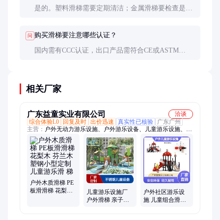
是的。塑料滑梯需要定期清洁；金属滑梯要检查是否
有锈蚀，连接件是否松动；木质滑梯需要防腐处理和
表面打磨。
购买滑梯要注意哪些认证？
问
国内需有CCC认证，出口产品需符合CE或ASTM
F1487标准。环保方面建议选择通过ROHS认证的产
品。
相关厂家
广东益童实业有限公司
洽谈
综合体验L0
回复及时
出价迅速
真实性已核验
广东广州
主营：
户外无动力游乐设施、户外游乐设备、儿童游乐设施、户
外滑梯、儿童滑梯、房地产滑梯、组合滑梯、不锈钢滑梯、小区
滑梯、塑料滑梯、幼儿园滑梯、小型滑梯、大型滑梯、定制游乐
设施、房地产配套游乐、儿童攀爬设施、大型游乐设施、非标儿
童乐园
户外木质滑梯 PE
板滑滑梯 花梨木
儿童游乐设施厂
户外社区游乐设
芬兰木 塑钢小型
户外滑梯 亲子乐
施 儿童组合滑梯
定制儿童游乐滑
园定制设施 非标
塑料小滑梯设备
梯
无动力不锈钢滑
小区房地产游乐