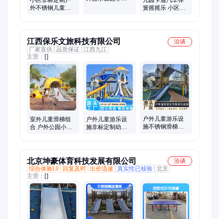
造型儿童滑梯设
互动训练器材
外不锈钢儿童滑
簧摇摇乐 小区广
备定制设计安装
梯组合游乐设备
场儿童户外游乐
厂家生产安装一
设施 源头工厂摇
站式
摇马
江西保乐文旅科技有限公司
洽谈
厂家直供
品质保证
江西九江
主营：
[]
户外儿童游乐设
室外儿童滑梯组
户外儿童游乐设
施不锈钢滑梯无
合 户外公园小区
施非标定制幼儿
动力乐园幼儿园
游乐园 健身路径
园攀爬网小景区
景区小区设备攀
支持定制 全国发
室外大型不锈钢
爬
货
滑梯
北京坤豪体育科技发展有限公司
洽谈
综合体验L0
回复及时
出价迅速
真实性已核验
北京
主营：
[]