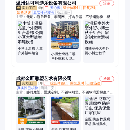
温州达可利游乐设备有限公司
洽谈
4年
厂
安心购
综合体验L1
回复及时
出价迅速
真实性已核验
浙江温州
主营：
无动力游乐设备、攀爬网、打击乐器、不锈钢滑梯、塑料
滑梯、木质滑梯、阿基米德取水器
小博士滑梯 儿童
滑梯室外大型外
户外塑料组合滑
贸小博士秋千组
小博士滑梯广场
梯 公园小区大型
合厂家定制太空
户外非标大型塑
益智攀爬设备
滑梯设施
料组合滑筒儿童
游乐设备
成都金匠雕塑艺术有限公司
洽谈
1年
厂
综合体验L1
回复及时
出价迅速
真实性已核验
四川广安
主营：
静雅雕塑、景观定制、不锈钢雕塑、不锈钢滑滑梯生产
厂、装饰动物摆件、装饰艺术雕塑、园林景观摆件、户外工艺摆
件、工业园区雕塑、房地产精神堡垒
金匠 防腐竹景观
廊桥 防蛀防虫 保
质保量 厂家供应
金匠 非标不锈钢
金匠 园林景观耐