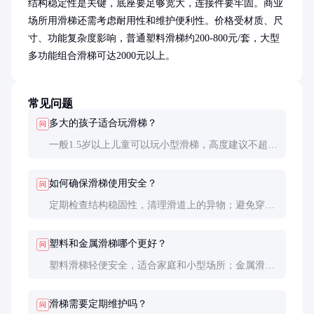
结构稳定性是关键，底座要足够宽大，连接件要牢固。商业
场所用滑梯还需考虑耐用性和维护便利性。价格受材质、尺
寸、功能复杂度影响，普通塑料滑梯约200-800元/套，大型
多功能组合滑梯可达2000元以上。
常见问题
多大的孩子适合玩滑梯？
问
一般1.5岁以上儿童可以玩小型滑梯，高度建议不超过
1米。3-6岁适合1-1.5米高的滑梯，6岁以上可选择更
高更复杂的滑梯。
如何确保滑梯使用安全？
问
定期检查结构稳固性，清理滑道上的异物；避免穿有
绳带的衣服玩耍；教导孩子正确使用姿势（坐姿下
滑，不要倒滑或站立下滑）。
塑料和金属滑梯哪个更好？
问
塑料滑梯轻便安全，适合家庭和小型场所；金属滑梯
更耐用，适合公共场所，但需注意防锈处理和夏季防
晒措施。
滑梯需要定期维护吗？
问