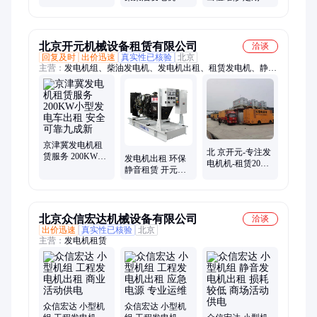
备出租 环保节能
按功率出租安
护服务 定期维护
工地租用
装、调试、维护
保养
北京开元机械设备租赁有限公司
洽谈
回复及时
出价迅速
真实性已核验
北京
主营：
发电机组、柴油发电机、发电机出租、租赁发电机、静电
发电车、应急发电设备、发电设备租赁
京津冀发电机租
北 京开元-专注发
赁服务 200KW小
发电机出租 环保
电机机-租赁20年-
型发电车出租 安
静音租赁 开元机
发电车-机械应急
全可靠九成新
械 值得信赖的品
发电
牌
北京众信宏达机械设备有限公司
洽谈
出价迅速
真实性已核验
北京
主营：
发电机租赁
众信宏达 小型机
众信宏达 小型机