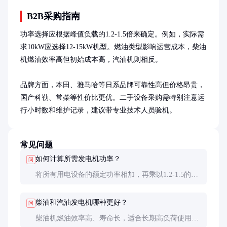
B2B采购指南
功率选择应根据峰值负载的1.2-1.5倍来确定。例如，实际需
求10kW应选择12-15kW机型。燃油类型影响运营成本，柴油
机燃油效率高但初始成本高，汽油机则相反。

品牌方面，本田、雅马哈等日系品牌可靠性高但价格昂贵，
国产科勒、常柴等性价比更优。二手设备采购需特别注意运
行小时数和维护记录，建议带专业技术人员验机。
常见问题
如何计算所需发电机功率？
问
将所有用电设备的额定功率相加，再乘以1.2-1.5的安
全系数。特别注意电动机类设备启动电流是运行电流
的3-7倍，需单独计算。
柴油和汽油发电机哪种更好？
问
柴油机燃油效率高、寿命长，适合长期高负荷使用；