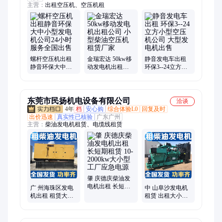
主营：
出租空压机、空压机租
螺杆空压机出租
金瑞宏达 50kw移
静音发电车出租
静音环保大中小
动发电机出租公
环保3--24立方小
型发电机公司24
司 小型柴油空压
型空压机公司 大
小时服务全国出
机租赁厂家
型发电机出售
售
东莞市民扬机电设备有限公司
洽谈
4年
档
安心购
综合体验L0
回复及时
出价迅速
真实性已核验
广东广州
主营：
柴油发电机租赁、电缆线租赁
肇 庆德庆柴油发
电机出租 长短期
广 州海珠区发电
中 山阜沙发电机
租赁 10-2000kw大
机出租 租赁大小
租赁 出租大小型
小型 工厂应急电
型应急发电设备
柴油机发电设备
源
24小时随叫随到
低噪音型