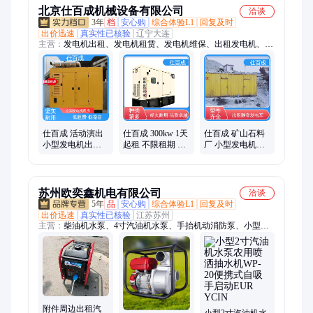
北京仕百成机械设备有限公司
洽谈
3年
档
安心购
综合体验L1
回复及时
出价迅速
真实性已核验
辽宁大连
主营：
发电机出租、发电机租赁、发电机维保、出租发电机、租
赁发电机组、应急电源出租、出租发电车、柴油发电机、大型发
电机组租赁、小型发电机出租、发电机维修、发电机保养、发电
车租赁
仕百成 活动演出
仕百成 300kw 1天
仕百成 矿山石料
小型发电机出租
起租 不限租期 矿
厂 小型发电机出
300kw 燃油消耗
山石料厂 小型发
租租赁 1000kw 费
低 噪音小
电机出租租赁
用优惠 随叫随到
苏州欧奕鑫机电有限公司
洽谈
5年
品
安心购
综合体验L1
回复及时
出价迅速
真实性已核验
江苏苏州
主营：
柴油机水泵、4寸汽油机水泵、手抬机动消防泵、小型汽
油发电机、小型柴油发电机、发电机移动灯塔、移动升降照明工
作灯
附件周边出租汽