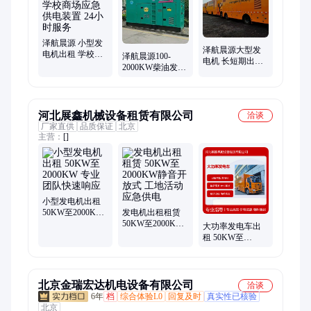
泽航晨源 小型发
泽航晨源大型发
电机出租 学校商
泽航晨源100-
电机 长短期出租
场应急供电装置
2000KW柴油发电
仓库备用发电机
24小时服务
机出租 可长短租
组租赁
赁 本地附近
河北展鑫机械设备租赁有限公司
洽谈
厂家直供
品质保证
北京
主营：
[]
小型发电机出租
50KW至2000KW
发电机出租租赁
专业团队快速响
50KW至2000KW
大功率发电车出
应
静音开放式 工地
租 50KW至
活动应急供电
2000KW 静音开放
型全覆盖
北京金瑞宏达机电设备有限公司
洽谈
6年
档
综合体验L0
回复及时
真实性已核验
北京