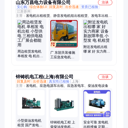
山东万昌电力设备有限公司
洽谈
安心购
综合体验L0
回复及时
出价迅速
资质已核验
江苏苏州
主营：
发电机出租租赁、静音发电机组出租租赁、发电车出租租
赁、租赁出租发电机组、100-1000发电机组出租租赁、柴油发电
机组出租、应急电源车出租租赁、附近发电机租赁、300kw发电
机出租、400kw发电机租赁、500kw发电机出租、800kw发电机
出租、大型发电机租赁电话
附近发电机出租
周边租赁发电机
哪 家 好 实力商家
广 东韶关装修施
单相发 电 机出租
设备新故障率低
工应急发电机出
小型供电 三相供
小型发 电 机租赁
租小型租赁发电
电稳 工厂展会都
机组灵活使用
能用
锌铸机电工程(上海)有限公司
洽谈
回复及时
出价迅速
真实性已核验
上海
主营：
发电机、应急电源车出租、应急发电车、柴油发电设备
小型柴油发电机
锌铸机电工程 上
安全可靠 发电机
租赁 国产发电设
柴柴油发电机组
出租维修 定期维