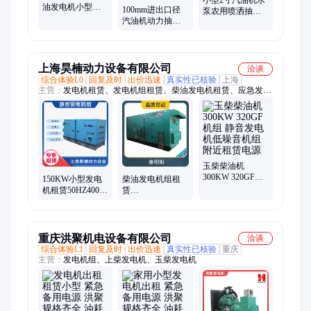
小型2寸汽油机水
油发电机小型柴
100mm进出口径
泵农用喷洒抽水
油电源 租赁汽油
汽油机动力抽水
机WP-20便携式自
机水泵柴油抽水
泵排涝防汛灌溉
吸手启动EUR
机店
大流量4寸抽水机
YCIN
wp40
上海昊楠动力设备有限公司
洽谈
综合体验L0
回复及时
出价迅速
真实性已核验
上海
主营：
发电机租赁、发电机组租赁、柴油发电机租赁、应急发电
机出租、工地发电机组租赁、移动发电机出租、发电机短期租
赁、工程发电机租赁
玉柴柴油机
300KW 320GF机
150KW小型发电
柴油发电机组租
组 静音发电机低
机租赁50HZ400日
赁
噪音机组 附近租
租月租备用电三
400KW50HZ1500
赁电源
相昊楠动力专业
转昊楠动力专业
出租
出租
重庆洪聚机电设备有限公司
洽谈
综合体验L1
回复及时
出价迅速
真实性已核验
重庆
主营：
发电机组、上柴发电机、玉柴发电机