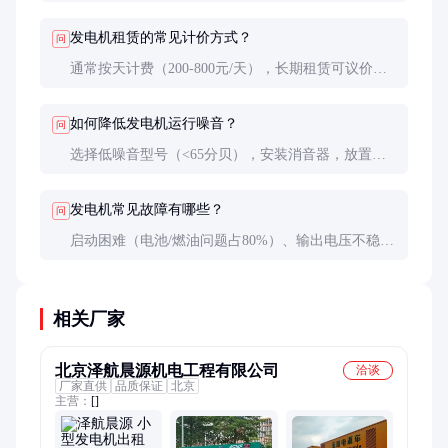
汽油机噪音小、价格低，适合间断性使用。租赁市场
柴油机占比约70%。
发电机租赁的常见计价方式？
问
通常按天计费（200-800元/天），长期租赁可议价。
燃油费一般由承租方承担，运输和安装可能额外收
费。
如何降低发电机运行噪音？
问
选择低噪音型号（<65分贝），安装消音器，放置在
远离人群的位置，必要时搭建隔音棚。夜间使用应优
先选择逆变发电机。
发电机常见故障有哪些？
问
启动困难（电池/燃油问题占80%）、输出电压不稳
（AVR故障常见）、异常噪音（轴承或皮带问题）。
定期维护可预防大多数故障。
相关厂家
北京泽航晨源机电工程有限公司
洽谈
厂家直供
品质保证
北京
主营：
[]