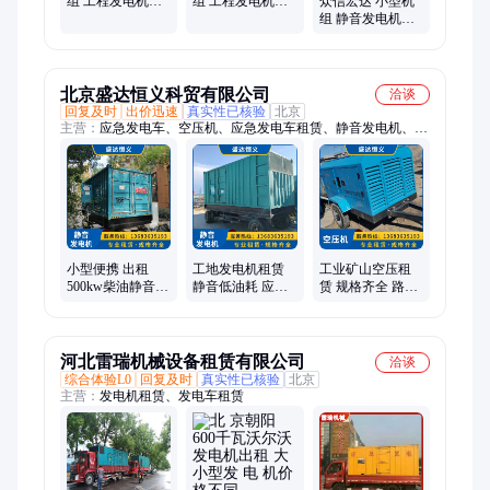
组 工程发电机出
组 工程发电机出
众信宏达 小型机
租 商业活动供电
租 应急电源 专业
组 静音发电机出
运维
租 损耗较低 商场
活动供电
北京盛达恒义科贸有限公司
洽谈
回复及时
出价迅速
真实性已核验
北京
主营：
应急发电车、空压机、应急发电车租赁、静音发电机、静
音发电机租赁、出租静音发电机、出租应急发电车、空压机租赁
小型便携 出租
工地发电机租赁
工业矿山空压租
500kw柴油静音发
静音低油耗 应急
赁 规格齐全 路桥
电机 随叫随到 应
供电 24小时响应
建设用 机械设备
急供电保障
租赁
河北雷瑞机械设备租赁有限公司
洽谈
综合体验L0
回复及时
真实性已核验
北京
主营：
发电机租赁、发电车租赁