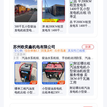
出租、发电机租赁、发电车出租、大型发电机出租、大功率发电
车出租、小型静音发电车租赁、大型移动发电车出租、演唱会发
电车出租、抢险救灾发电车出租、移动式车载发电车出租、中小
型发电车租赁、降噪发电车出租、野外作业发电车出租、重载发
电车出租、长期发电车出租、环保静音发电车出租、防雨型发电
车租赁、应急备用发电车租赁、柴油发电车租赁、大功率静音发
昌 平200KW租赁
发电车 1400千瓦
电车租赁、不间断发电车租赁、短期发电车租赁
500千瓦小型柴油
津 南200KW租赁
小型发电机出租
发电机租赁电话
发电车 1400千瓦
功率足
应急发电车出租
小型发电机出租
公司 低噪音
规格齐全
苏州欧奕鑫机电有限公司
洽谈
安心购
综合体验L1
回复及时
出价迅速
真实性已核验
江苏苏州
主营：
汽油水泵机组、柴油水泵机组、手抬机动消防泵、汽油发
电机、柴油发电机、变频汽油发电机、水冷汽油发电机、静音汽
油发电机、移动升降照明灯车、户外移动电源、蓄电池户外电
源、柴油机水泵、柴油发电焊机、柴油渣浆泵、自吸式离心泵、
高压自吸泵、应急排水泵、防汛排涝泵、柴油抽水泵、柴油喷灌
机水泵、大功率移动电源、手抬消防泵、双缸柴油机、气动隔膜
泵、自吸抽水泵
附近哪出租汽油
哪单三相汽油发
小型柴油发电机
发电机小型柴油
电机出租 小型
出租单相230V便
机租赁服务维修
2KW3500瓦8千W
携式5KW停电施
卖3KW-8千瓦施工
功率工地商铺工
工短期使用租赁
用
厂租用
维修