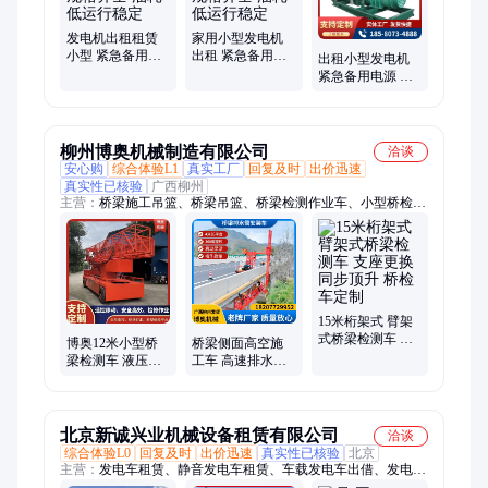
发电机出租租赁
家用小型发电机
小型 紧急备用电
出租 紧急备用电
出租小型发电机
源 洪聚 规格齐全
源 洪聚 规格齐全
紧急备用电源 洪
油耗低运行稳定
油耗低运行稳定
聚 规格齐全 油耗
低运行稳定
柳州博奥机械制造有限公司
洽谈
安心购
综合体验L1
真实工厂
回复及时
出价迅速
真实性已核验
广西柳州
主营：
桥梁施工吊篮、桥梁吊篮、桥梁检测作业车、小型桥检
车、桥检车、高空作业车、高空吊篮、排水管安装车、桥梁排水
管施工台车、防撞护栏施工台车、防撞墙模板台车、桥梁底部吊
篮、桥下施工吊篮、桥梁检测车、桥梁外侧施工吊篮、简易桥梁
检测车、桥梁检修平台、高速桥梁养护作业车、桥梁检查平台、
桥梁检查小车、升降作业平台、桥梁操作平台、桥梁涂装吊篮、
吊架、桥梁兜底平台
15米桁架式 臂架
式桥梁检测车 支
博奥12米小型桥
桥梁侧面高空施
座更换 同步顶升
梁检测车 液压系
工车 高速排水管
桥检车定制
统 自带发电机 只
铺设 电缆桥架安
卖不出租
装设备
北京新诚兴业机械设备租赁有限公司
洽谈
综合体验L0
回复及时
出价迅速
真实性已核验
北京
主营：
发电车租赁、静音发电车租赁、车载发电车出借、发电机