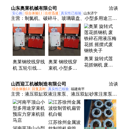
筋材料穿梭设备
筋材料穿梭设备
山东奥莱机械有限公司
洽谈
安心购
综合体验L1
出价迅速
真实性已核验
山东济宁
主营：
制氮机、破碎斗、玻璃吸盘、小型多用途三轮
穿线机、智能张拉设备、铣挖机、破拆工具组、筛分
斗、破碎锤、玻璃安装机械手、混凝土输送泵、板换
夹紧器、岩石锯、渣浆泵、贝壳斗、绳锯机、液压扳
手、顶管机、双缸液压剪、喷砂机、移动照明灯车、
焊网机、生物质燃烧机、劈裂枪、电磁吸盘
奥莱 旋转式莲
奥莱钢绞线穿线
奥莱 钢绞线穿
花抓钢机 废铁
机 五轮引线机
束机 小型多用
碎石用液压梅花
小型多用途穿束
途三轮穿线机
抓 摇摆式废钢
机
全自动桥梁穿线
山西迎工机械制造有限公司
铁夹子
洽谈
机械
综合体验L0
回复及时
真实性已核验
福建南平
主营：
液压双缸双液注浆泵、液压双缸砂浆注浆泵、
鳄鱼剪、小型多用途穿束机、手动注浆泵、废旧钢筋
切断机、钢筋笼绕筋机、废旧钢筋调直机、钢筋除锈
机、钢筋滚丝机、钢筋镦粗机、钢筋锯床、钢筋冷挤
压机、钢筋切断机、钢筋调直切断机、螺杆式注浆
江苏徐州金属波
河南平顶山小型
泵、双速砂浆泵
纹制管机扁管机