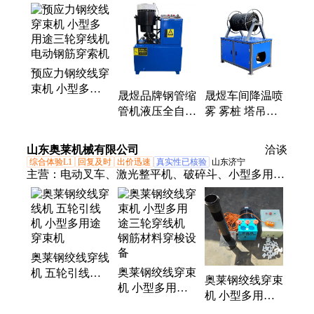
机、喷浆机、BW50注浆泵、BW60注浆泵、BW70注
浆泵、BW150泥浆泵、BW160.泥浆泵、BW250泥浆
泵、BW320泥浆泵、BW450泥浆泵、BW600泥浆
泵、BW850泥浆泵、单缸活塞注浆泵、双缸活塞注浆
预应力钢绞线穿
泵、多功能灌浆机、二次构造柱浇筑泵、二次构造柱
束机 小型多用
上料机、挤压式注浆泵
晟煜品牌钢管缩
晟煜车间降温喷
途三轮穿线机
管机液压全自动
雾 雾桩 塔吊高
电动钢筋穿索机
不锈钢管铁管圆
空喷淋降尘系统
管缩口径支持定
消防喷淋设备
山东奥莱机械有限公司
洽谈
制
厂家生产
综合体验L1
回复及时
出价迅速
真实性已核验
山东济宁
主营：
电动叉车、激光整平机、破碎斗、小型多用途
三轮穿线机、破碎锤、筛分斗、螺旋钻机、轻质版安
装机、液压剪、工程洗车机、内壁喷涂机、焊网机、
短管置换设备、液压顶管机、生物质燃烧机、喷砂
机、电磁吸盘、柴油泵车、智能张拉设备、升降柱、
奥莱钢绞线穿线
打桩机、扫地车、劈裂棒、照明灯车、渣浆泵
奥莱钢绞线穿束
机 五轮引线机
奥莱钢绞线穿束
机 小型多用途
小型多用途穿束
机 小型多用途
三轮穿线机 钢
机
三轮穿线机 钢