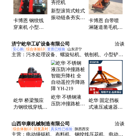
机、铣挖机、绿篱修剪机、全自动升降柱、沙滩清理
新型滚筒式蛙式
机、锚索张拉机、扫雪机、硫化机、避障式割草机
振动链条夯实机
卡博恩 钢绞线
卡博恩 自带喷
液压滚筒夯挖机
穿束机 小型多
淋隧道凿毛机
用途三轮穿线机
二衬错台凿毛台
桥梁打洞穿线引
车 平面凿毛机
济宁屹华工矿设备有限公司
洽谈
线机
安心购
综合体验L0
资质已核验
山东济宁
主营：
污水处理设备、螺旋钻机、铣刨机、小型铲
车、摊铺机、电动卷扬机、挖机抓木机、破碎锤、扫
雪机、割草机、金刚石串珠绳、电动三轮冷藏车、废
旧钢筋调直机、电缆输送机、扫地机、喷砂机、挖机
抽沙机、座驾抹光机、自走式热熔划线机、柴油搅拌
机、轻质板安装机、融雪剂撒布机、热熔对焊机、遥
屹华 不锈钢液
控割草机、热熔釜
屹华 桥梁预应
屹华 固定挡板
压防冲撞路桩
力钢绞线穿线机
式液压减速器
智能升降柱 全
小型多用途全自
矿用滑动式阻车
自动遥控升降路
动穿束机 YH-
器 插接式挡车
山西华康机械制造有限公司
障 YH-219
洽谈
20
器
综合体验L0
回复及时
真实性已核验
陕西西安
主营：
电动绳锯机、布料机、钢绞线压花机、电动钢