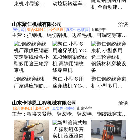
隧道钢筋网焊网
束机 小型多用
动垃圾转运车
管机、隧道凿毛机
机 全自动建筑
途三轮穿线机
自卸式垃圾清运
网排焊机 钢筋
钢筋材料穿梭设
车 保洁转运输
网片点焊机
山东聚仁机械有限公司
备
车
洽谈
安心购
综合体验L1
出价迅速
真实性已核验
山东济宁
主营：
抓钢机、绳切割机、边凿毛机、可调速穿束
机、电动扳手、铲车改装、灌浆台车、岩石劈裂棒、
液压轻质板、挖掘机液压、换热器扳手、液压顶管
机、工程洗车机、头部取样机、挖掘机螺旋、液压动
力站、智能张拉机、滚筒夯实机、测斜仪、等离子切
割机、挖机属具、真空吸盘、锚索切割机、制氮机、
1钢绞线穿线机
聚仁 小型多用
聚仁钢绞线穿束
生物质燃料机、隧道凿毛机
厂家供应钢筋变
途穿线机 YC-
机 小型多用途
速穿线设备小型
3L-3预制梁绞线
三轮穿线机 钢
多用途三轮穿束
机 高铁用钢绞
筋材料穿梭设备
山东卡博恩工程机械有限公司
洽谈
机
线穿束机
综合体验L1
出价迅速
真实性已核验
山东济宁
主营：
板换夹紧器、劈裂枪、劈裂棒、钢绞线穿束
机、柴油搅拌机、顶管机、顶管出土小车、贝壳斗、
岩石锯、筛分斗、洗车机、截桩机、喷砂机、制氮
机、中部取样器、单轨运输车、破碎锤、液压夯实