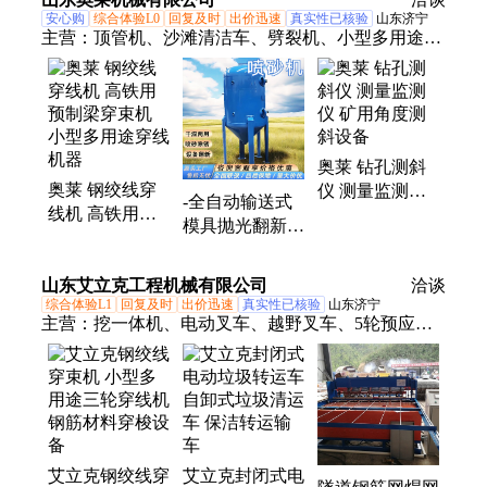
设备
安心购
综合体验L0
回复及时
出价迅速
真实性已核验
山东济宁
主营：
顶管机、沙滩清洁车、劈裂机、小型多用途三
轮穿线机、劈裂棒、除雪滚刷、车载抛雪机、升降
柱、智能张拉、铣挖机、扫地车、激光除锈机、喷砂
机、截桩机、螺旋钻机、滚筒夯、锚索切割机、蒸汽
养护机、破碎锤、制氮机、手推扫雪机、液压剪、生
奥莱 钻孔测斜
物质燃烧机、沙滩车扫雪机、打桩机、短管置换
奥莱 钢绞线穿
仪 测量监测仪
-全自动输送式
线机 高铁用预
矿用角度测斜设
模具抛光翻新打
制梁穿束机 小
备
砂去氧化皮 高
型多用途穿线机
压除锈喷砂机
山东艾立克工程机械有限公司
器
洽谈
综合体验L1
回复及时
出价迅速
真实性已核验
山东济宁
主营：
挖一体机、电动叉车、越野叉车、5轮预应力
穿束机、田园管理机、液压工程车、履带旋耕机、激
光整平机、混凝土搅拌车、一体式运输车、路沿石滑
模机、沥青灌缝设备、施肥除草微耕机、道路框架找
平机、水泥砂浆灌缝机、建筑机械工程车、履带运输
车、树枝粉碎机、开沟机、护栏打桩机、两头忙装载
艾立克钢绞线穿
艾立克封闭式电
车、工字钢冷弯机、柴油搅拌机、智能张拉设备、弯