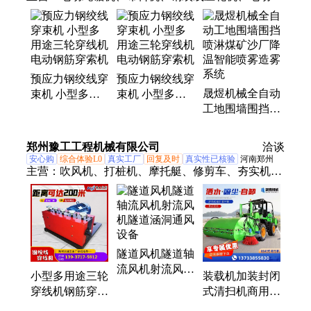
绞线穿束机、预应力智能张拉系统、预应力张拉油
泵、前卡式千斤顶、穿心式千斤顶、钢绞线穿线机、
钢绞线挤压机、预应力锚具、波纹管制管机、预应力
真空泵、预应力智能压浆台车、气腿式凿岩机、电动
预应力钢绞线穿
预应力钢绞线穿
洒水车
晟煜机械全自动
束机 小型多用
束机 小型多用
工地围墙围挡喷
途三轮穿线机
途三轮穿线机
淋煤矿沙厂降温
电动钢筋穿索机
电动钢筋穿索机
智能喷雾造雾系
郑州豫工工程机械有限公司
洽谈
统
安心购
综合体验L0
真实工厂
回复及时
真实性已核验
河南郑州
主营：
吹风机、打桩机、摩托艇、修剪车、夯实机、
修剪机、注浆机、车丝机、卷板机、除冰机、空压
机、挖掘机、收线机、整平机、压路机、防洪泵、绿
篱机、粉土机、防汛泵、输送泵、千斤顶、锚杆钻
机、排水方舱、钢板除锈机、切割带锯机
隧道风机隧道轴
流风机射流风机
小型多用途三轮
装载机加装封闭
隧道涵洞通风设
穿线机钢筋穿索
式清扫机商用工
备
机预应力钢绞线
业环卫沥青铣刨