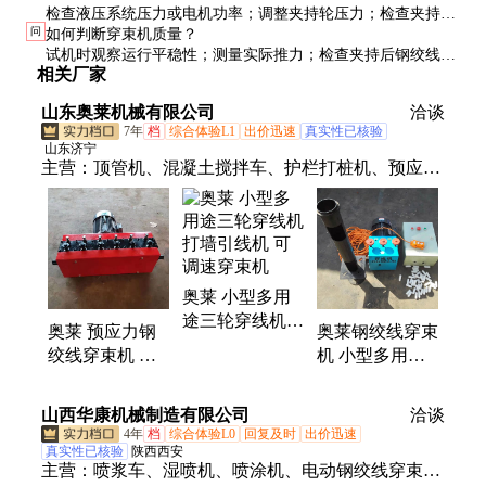
检查液压系统压力或电机功率；调整夹持轮压力；检查夹持轮
问
如何判断穿束机质量？
磨损情况；必要时更换更大规格设备。
试机时观察运行平稳性；测量实际推力；检查夹持后钢绞线表
相关厂家
面是否受损；评估操控便捷性。建议选择有检测报告的产品。
山东奥莱机械有限公司
洽谈
7年
档
综合体验L1
出价迅速
真实性已核验
山东济宁
主营：
顶管机、混凝土搅拌车、护栏打桩机、预应力
钢绞线穿束机、工字钢冷弯机、自动上料搅拌车、螺
旋筋成形机、钢筋焊网机、等离子切割机、挖机贝型
斗、抓木机、混凝土输送泵、螺旋钻机、破碎锤、劈
裂机、绳锯机、随车挖、激光整平机、混凝土摊铺
奥莱 小型多用
机、电动玻璃吸盘、生物质燃烧机、自动排焊机、焊
途三轮穿线机
网机、激光切割机、制氮机、扫地车
奥莱 预应力钢
奥莱钢绞线穿束
打墙引线机 可
绞线穿束机 小
机 小型多用途
调速穿束机
型多用途穿线机
三轮穿线机 钢
全自动桥梁穿线
筋材料穿梭设备
山西华康机械制造有限公司
洽谈
机械
4年
档
综合体验L0
回复及时
出价迅速
真实性已核验
陕西西安
主营：
喷浆车、湿喷机、喷涂机、电动钢绞线穿束