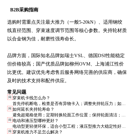
B2B采购指南
选购时需重点关注最大推力（一般5-20kN）、适用钢绞
线直径范围、穿束速度调节范围等核心参数。夹持轮材质
以合金钢为佳，耐磨性强寿命长。

品牌方面，国际知名品牌如瑞士VSL、德国DSI性能稳定
但价格较高；国产优质品牌如柳州OVM、上海浦江性价
比更优。建议优先考虑售后服务网络完善的供应商，确保
及时的技术支持和配件供应。
常见问题
问
穿束机卡线怎么办？
首先停机断电，检查是否有异物卡入；调整夹持轮压力；如钢
问
如何延长夹持轮寿命？
绞线变形应剪断重新穿。预防措施包括保持钢绞线顺直、定期
避免超规格使用；定期转换轮面工作位置；保持轮面清洁；发
清洁夹持轮。
问
电动和液压型哪种更好？
现沟槽磨损超过1mm应及时更换。
电动型更轻便环保，适合小型工程；液压型推力大稳定性好，
问
穿束机推力不足怎么解决？
适合大直径钢绞线和长距离穿束。根据工程需求选择。