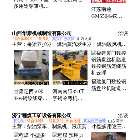
多用途穿束机预
白银
江苏南通
应力穿束机驻马
GMS50振弦式
店
锚索应力计10T-
60T预应力锚索
山西华康机械制造有限公司
洽谈
测力计汉中
综合体验L0
回复及时
真实性已核验
山西太原
主营：
桥梁养护器、燃油蒸汽发生器、燃油暖风机、
电动暖风机、地面打磨机、地坪研磨机、水磨石机、
铣刨机、凿毛机、马路切割机、刻纹机、压路机、清
灰机、切桩机、井盖切割机、激光整平机、抹光机、
开槽机、划线机、高压注浆泵、气动注浆泵、隔膜
福建厦门数控钢
泵、液压湿喷机、砂浆喷涂机、液压双液注浆泵
筋盘丝机隧道数
甘肃定西50米
河南南阳350工
控钢筋笼绕筋机
3kw钢绞线穿束
字钢冷弯机
云浮
机穿线机小型多
WGJ250型数控
用途穿束机黔西
工字钢弯曲机日
济宁程煤工矿设备有限公司
洽谈
南
喀则
安心购
综合体验L1
回复及时
出价迅速
真实性已核验
山东济宁
主营：
柴油泵车、制氮机、液压剪、小型多用途三轮
穿线机、液压顶管机、玻璃吸盘、焊网机、生物质燃