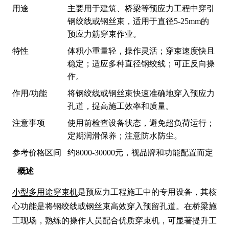
用途
主要用于建筑、桥梁等预应力工程中穿引
钢绞线或钢丝束，适用于直径5-25mm的
预应力筋穿束作业。
特性
体积小重量轻，操作灵活；穿束速度快且
稳定；适应多种直径钢绞线；可正反向操
作。
作用/功能
将钢绞线或钢丝束快速准确地穿入预应力
孔道，提高施工效率和质量。
注意事项
使用前检查设备状态，避免超负荷运行；
定期润滑保养；注意防水防尘。
参考价格区间
约8000-30000元，视品牌和功能配置而定
概述
小型多用途穿束机
是预应力工程施工中的专用设备，其核
心功能是将钢绞线或钢丝束高效穿入预留孔道。在桥梁施
工现场，熟练的操作人员配合优质穿束机，可显著提升工