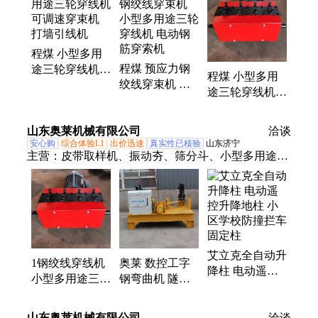
烧机、扫地车、划线机、渣浆泵、打桩机、智能张拉
设备、劈裂机、板换夹紧器、铣挖机、护栏清洗机、
抓钢机、螺旋钻机、劈裂棒、电动绳锯机、液压破拆
程煤 小型多用
工具组、等离子切割机、相贯线切割机、激光切割机
程煤 预应力钢
途三轮穿线机
程煤 小型多用
绞线穿束机 小
可调速穿束机
途三轮穿线机 5
型多用途三轮穿
打墙引线机
轮预应力穿束机
线机 电动钢筋
四轮五轮变速引
山东奥莱机械有限公司
穿索机
洽谈
线机
安心购
综合体验L1
出价迅速
真实性已核验
山东济宁
主营：
皮带取样机、振动夯、筛分斗、小型多用途三
轮穿束机、液压顶管机、制氮机、单轨运输车、激光
切割机、沥青拌合机、挖机清淤泵、相贯线切割机、
电磁吸盘、滑移装载机、蒸汽养护机、升降柱、扫地
车、混凝土输送泵、热熔划线机、液压扳手、皮带硫
化机、挖机加长臂、破碎锤、避障式割草机、隧道凿
艾立克全自动升
毛机、护栏清洗机、马路吹风机
1钢绞线穿线机
奥莱 数控工字
降柱 电动遥控
小型多用途三轮
钢弯曲机 隧道
升降地柱 小区
穿束机 厂家供
支护 大型液压
学校防撞拦车固
应钢筋变速穿线
设备
山东奥莱机械有限公司
定柱
洽谈