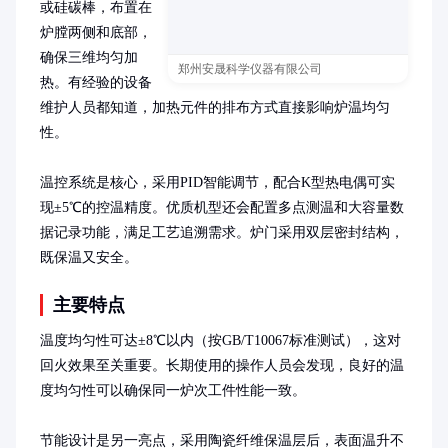
或硅碳棒，布置在
炉膛两侧和底部，
确保三维均匀加
郑州安晟科学仪器有限公司
热。有经验的设备
维护人员都知道，加热元件的排布方式直接影响炉温均匀
性。

温控系统是核心，采用PID智能调节，配合K型热电偶可实
现±5℃的控温精度。优质机型还会配置多点测温和大容量数
据记录功能，满足工艺追溯需求。炉门采用双层密封结构，
既保温又安全。
主要特点
温度均匀性可达±8℃以内（按GB/T10067标准测试），这对
回火效果至关重要。长期使用的操作人员会发现，良好的温
度均匀性可以确保同一炉次工件性能一致。

节能设计是另一亮点，采用陶瓷纤维保温层后，表面温升不