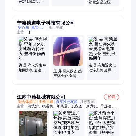
弗炉电阻炉实验
脆化温度测试 低
颗粒定温定压下
电炉实验热处理
温脆性试验仪
熔体挤出 电动加
淬火炉工业回火
载熔体流动速率
箱机
仪
宁波德道电子科技有限公司
安心购
真实工厂
浙江宁波
主营：
[]
陇 县 淬火焊接 中
浚 县 高频退火 自
频回火机 变速箱
动淬火机 金属冶
玉 屏 回火设备 感
齿轮淬火 整机保
金电加热设备 整
应淬火炉 金属焊
修两年
机保修两年
接设备 整机保修
两年
江苏中驰机械有限公司
洽谈
综合体验L0
出价迅速
真实性已核验
江苏盐城
主营：
清洗炉、模温机、加热器、反应釜、蒸烫机、导热油、电
热管、口罩机、高温油、加热管、升温设备、热载体炉、空气风
道、汽车脚垫、翅片烘箱、循环温度、清洗设备、油温机油、吹
风铸铝、高温陶瓷、高温管道、模具温度、非标定制、蒸汽锅
炉、燃油管道