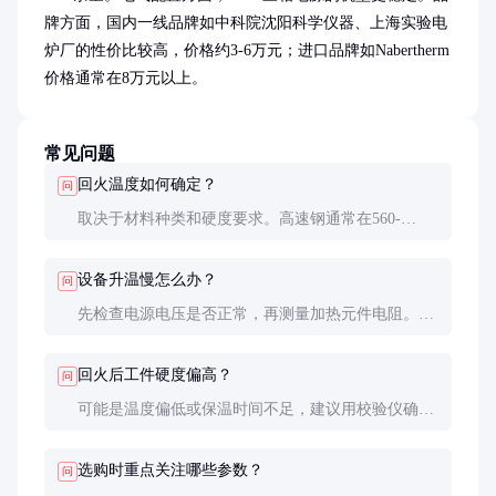
牌方面，国内一线品牌如中科院沈阳科学仪器、上海实验电
炉厂的性价比较高，价格约3-6万元；进口品牌如Nabertherm
价格通常在8万元以上。
常见问题
回火温度如何确定？
问
取决于材料种类和硬度要求。高速钢通常在560-
580℃，弹簧钢在400-450℃，具体需参考材料手册或
做工艺试验。
设备升温慢怎么办？
问
先检查电源电压是否正常，再测量加热元件电阻。常
见原因是某组加热元件断路，需专业电工更换。
回火后工件硬度偏高？
问
可能是温度偏低或保温时间不足，建议用校验仪确认
炉温准确性，并适当延长保温时间。
选购时重点关注哪些参数？
问