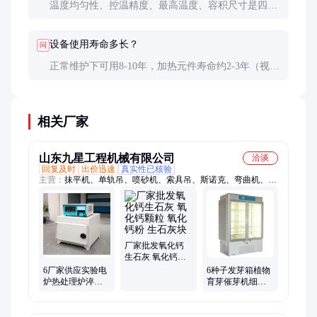
温度均匀性、控温精度、最高温度、容积尺寸是四大
核心参数，其次看能耗指标和程序控制功能。
设备使用寿命多长？
问
正常维护下可用8-10年，加热元件寿命约2-3年（视使
用频率），温控系统寿命约5年。
相关厂家
山东九星工程机械有限公司
洽谈
回复及时
出价迅速
真实性已核验
主营：
抹平机、单轨吊、喷砂机、索具吊、斯诺克、弯曲机、抛
丸机、凿岩机、改锚机、弧焊机、止回阀、推雪板、台球桌、除
雪板、分切机、过滤器、卷板机、搅拌机、卷圆机、养护室、传
感器、钻机
厂家批发氧化钙
生石灰 氧化钙颗
粒 氧化钙粉 生石
6厂家供应实验电
6种子发芽箱植物
灰块
炉热处理炉淬火
育芽催芽机细菌
炉小型工业回 火
微生物生化电热
箱机
恒温便携光照培
养