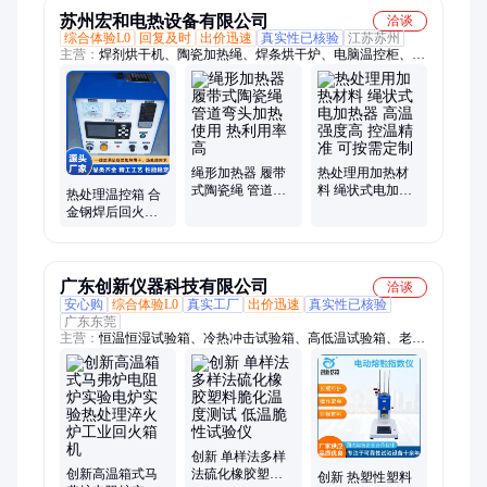
苏州宏和电热设备有限公司
洽谈
综合体验L0
回复及时
出价迅速
真实性已核验
江苏苏州
主营：
焊剂烘干机、陶瓷加热绳、焊条烘干炉、电脑温控柜、陶
瓷电加热器、热处理温控设备、焊缝热处理设备、热处理机、管
道热处理机、焊缝热处理机、焊缝热处理、绳式加热器、绳式电
加热器、绳形加热器、绳型加热器、绳状式加热器、绳状式电加
热器、履带式加热器、履带式加热片、履带式加热板、履带式陶
瓷加热器、履带式陶瓷加热片、焊剂分粒磁选一体机、焊剂磁选
机、数显热处理温控箱
绳形加热器 履带
热处理用加热材
式陶瓷绳 管道弯
料 绳状式电加热
热处理温控箱 合
头加热使用 热利
器 高温强度高 控
金钢焊后回火处
用率高
温精准 可按需定
理装置 焊缝热处
制
理机
广东创新仪器科技有限公司
洽谈
安心购
综合体验L0
真实工厂
出价迅速
真实性已核验
广东东莞
主营：
恒温恒湿试验箱、冷热冲击试验箱、高低温试验箱、老化
试验箱、盐雾试验箱、拉力试验机、电磁震动试验台、万能材料
试验机、可程式高低温试验箱、三箱式冷热冲击试验箱、紫外光
老化试验箱、可编程恒温恒湿试验箱、温湿度循环试验箱、高低
温湿热老化试验箱、高低温湿热交变试验箱、冲击试验机、高低
温老化试验箱、高低温冲击试验箱、塔式紫外线老化试验机、快
速温变试验箱、快温变试验箱、双柱万能材料试验机、单柱拉力
创新 单样法多样
创新高温箱式马
法硫化橡胶塑料
试验机、热变形维卡测试仪、金相磨抛机
创新 热塑性塑料