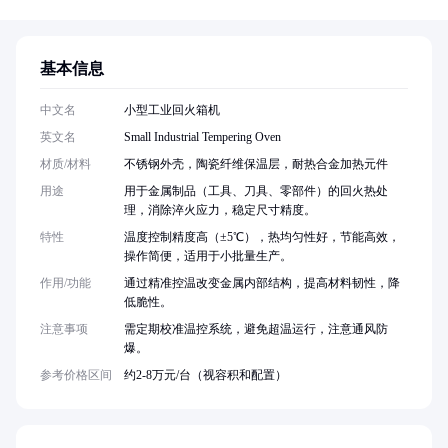
基本信息
中文名
小型工业回火箱机
英文名
Small Industrial Tempering Oven
材质/材料
不锈钢外壳，陶瓷纤维保温层，耐热合金加热元件
用途
用于金属制品（工具、刀具、零部件）的回火热处
理，消除淬火应力，稳定尺寸精度。
特性
温度控制精度高（±5℃），热均匀性好，节能高效，
操作简便，适用于小批量生产。
作用/功能
通过精准控温改变金属内部结构，提高材料韧性，降
低脆性。
注意事项
需定期校准温控系统，避免超温运行，注意通风防
爆。
参考价格区间
约2-8万元/台（视容积和配置）