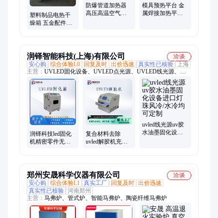
防爆管道加热器
模具预热平台 金
高压高温空气加
属焊接加热平台
塑料制品电热干
热器 气体液体电
大型铸铝电加热
燥箱 五金配件预
加热器中驰供应
台实验室加热平
热回火烘干机 工
板
业烘烤箱
润铎智能科技(上海)有限公司
洽谈
安心购
综合体验L0
回复及时
出价迅速
真实性已核验
上海
主营：
UVLED固化设备、UVLED点光源、UVLED线光源、
UVLED面光源、UVLED固化箱、UVLED解胶机、UVLED平行
光源、UV隧道式固化灯
uvled线光源uv胶
水油墨固化设备
润铎科技led固化
复合材料去除
进口灯珠风冷/水
机精密零件无氧
uvled解胶机充氮
冷均可定制
化回火UVLED氮
气 高强度紫外线
气真空箱200-200
UV脱胶机
郑州安晟科学仪器有限公司
洽谈
安心购
综合体验L1
真实工厂
回复及时
出价迅速
真实性已核验
河南郑州
主营：
马弗炉、管式炉、智能马弗炉、陶瓷纤维马弗炉