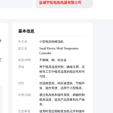
盐城宇拓电热电器有限公司
南京怡扬
基本信息
外
中文名
小型电加热模温机
英文名
Small Electric Mold Temperature
Controller
定
材质/材料
不锈钢、铜、铝合金
用途
用于模具温度控制，确保注塑、压
铸等工艺中模具温度的稳定性和均
匀性。
特性
控温精度高，响应速度快，节能环
保，操作简便，适用于小型模具。
作用/功能
通过电加热和循环系统，精确控制
模具温度，提高产品质量和生产效
率。
注意事项
使用时需定期检查加热元件和循环