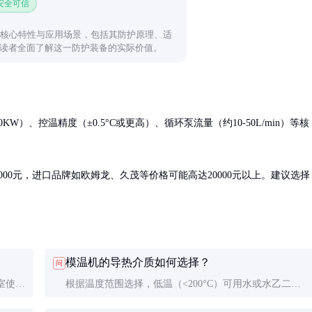
 安全可信
的核心特性与应用场景，包括其防护原理、适
读者全面了解这一防护装备的实际价值。
KW）、控温精度（±0.5°C或更高）、循环泵流量（约10-50L/min）等核
5000元，进口品牌如欧姆龙、久茂等价格可能高达20000元以上。建议选择
模温机的导热介质如何选择？
问
室使
根据温度范围选择，低温（<200°C）可用水或水乙二
或连续
醇，高温（>200°C）需用导热油。导热油需定期更换以