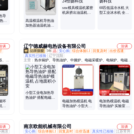
smc模具模温机紧密
60匹低温冷水机 大
机床挤出油温机
型工业冰水机 全国
热导
LEOT-20-24怡扬科
送货 怡扬科技
冷热一
高温模温机导热油
技
原料
加热器油温机油式
模具恒温机 怡扬科
技
辽宁德威赫电热设备有限公司
洽谈
洽谈
时
5年
品
安心购
综合体验L1
回复及时
出价迅速
真实性已核验
辽宁沈阳
器、电
主营：
热水锅炉、导热油炉、中频炉、电磁采暖炉、电锅炉、电磁锅
热器、
炉、电热锅炉、感应加热设备、电采暖炉、电取暖炉、电磁蒸汽发生
管道加
器、半导体电锅炉、全导体电锅炉、高频加热机、电磁回转窑、电磁
器、加
热风炉、轴承加热器、风道加热器、管道加热器、熔炼炉、燃气容积
式热水炉、燃气锅炉、高频淬火炉、高频炉、商用燃气容积式热水器
小型工业电加热导
热油炉 搭配电磁导
循环
电磁加热模温机 电
电加热模温机 电磁
热油炉模温机 占地
机工
导热油炉 小型大功
导热油炉 实验室 中
面积小安
油加
率占地小安装便捷
试线 小型加热 科研
德威赫
单位
南京欧能机械有限公司
洽谈
洽谈
苏南京
安心购
综合体验L1
回复及时
出价迅速
真实性已核验
江苏常州