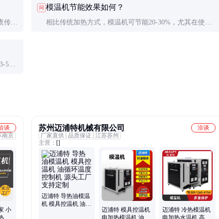
模温机节能效果如何？
问
防老化。
查传感
相比传统加热方式，模温机可节能20-30%，尤其在使用
保温设计和智能控制系统的设备上效果更明显。
-5
苏州迈浦特机械有限公司
洽谈
洽谈
苏南京
厂家直供
品质保证
江苏苏州
主营：
[]
迈浦特 导热油模温
机 模具控温机 油循
家 小
迈浦特 模具控温机
迈浦特 冷热模温机
环温度控制机 源头
热器
电加热模温机 油循
电加热水温机 高温