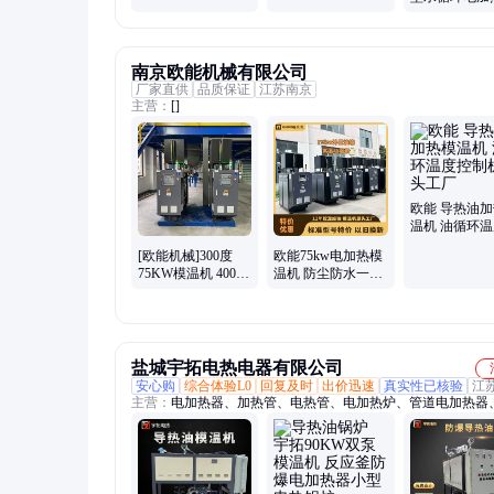
超30% 欧诺智能
制 欧诺智能
水式模温机 
能
南京欧能机械有限公司
厂家直供
品质保证
江苏南京
主营：
[]
欧能 导热油
温机 油循环
制机 源头工厂
[欧能机械]300度
欧能75kw电加热模
75KW模温机 400度
温机 防尘防水一键
油加热控温系统更
控温 分档功率省点
安全加热均匀
节能
盐城宇拓电热电器有限公司
安心购
综合体验L0
回复及时
出价迅速
真实性已核验
江
主营：
电加热器、加热管、电热管、电加热炉、管道电加热器
器、气体加热器、防爆加热器、电加热管、模温机、导热油加
防爆电加热器、水箱加热棒、空气加热器、电加热导热油炉、
加热管、熔盐电加热器、加热包、脱硝电加热器、电加热设备
电加热器、电热风炉、工业电加热器、导热油炉、导热油锅炉