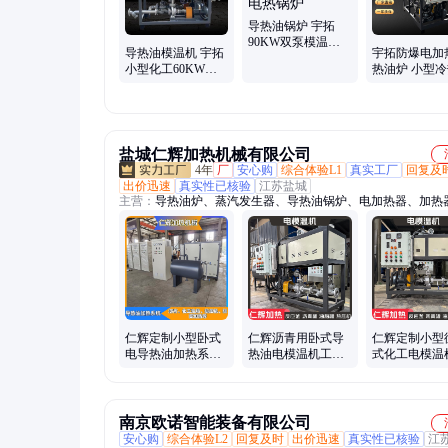
导热油锅炉 宇拓
90KW双泵模温机
导热油模温机 宇拓
宇拓防爆电加
反应釜防爆电加热
小型化工60KW反
热油炉 小型
器小型电热锅炉
应釜防爆电加热炉
体模温机化工
撬装电加热器
加热保温设备
盐城仁辉加热机械有限公司
4年
厂
安心购
综合体验L1
真实工厂
回复及
出价迅速
真实性已核验
江苏盐城
主营：
导热油炉、蒸汽发生器、导热油锅炉、电加热器、加热
加热设备、防爆电加热器、导热油加热器、模温机、空气电加
电加热管、电加热棒、压缩空气加热器、加热包、电热风炉、
热器、烟气加热器、流体电加热器、防爆加热器、风道电加热
热管、气体加热器、电加热炉、有机热载体锅炉、烘干机
仁辉定制小型卧式
仁辉沥青用卧式导
仁辉定制小型
电导热油加热系统
热油电模温机工业
式化工电模温
120KW反应釜沥青
小型单泵电加热油
业反应釜导热
油式模温机
炉60KW
热系统90KW
南京欧诺智能装备有限公司
安心购
综合体验L2
回复及时
出价迅速
真实性已核验
江