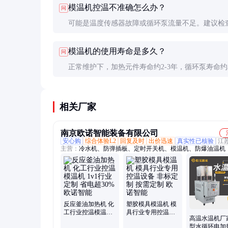
模温机控温不准确怎么办？
问
生产。
可能是温度传感器故障或循环泵流量不足。建议检
器校准和泵的工作状态，必要时联系厂家维修。
模温机的使用寿命是多久？
问
正常维护下，加热元件寿命约2-3年，循环泵寿命约3
年。整体设备使用寿命可达5-10年。
相关厂家
南京欧诺智能装备有限公司
安心购
综合体验L2
回复及时
出价迅速
真实性已核验
江
主营：
冷水机、防弹插板、定时开关机、模温机、防爆油温机
反应釜油加热机 化
塑胶模具模温机 模
工行业控温模温机
具行业专用控温设
高温水温机厂
1v1行业定制 省电
备 非标定制 按需定
型水循环电加