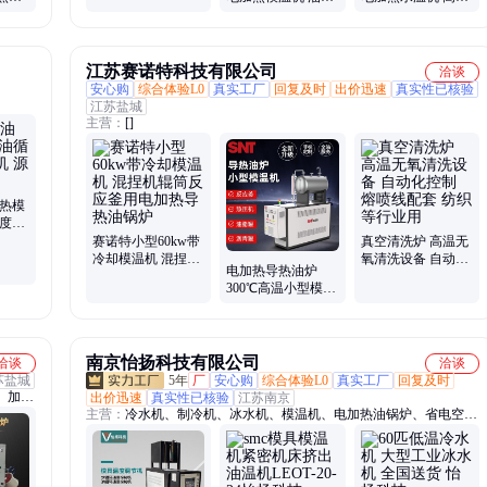
工厂 支持定制
欧诺智
环温度控制机 安装
油温机 源头工厂 支
方便 资质齐全
持定制
江苏赛诺特科技有限公司
洽谈
安心购
综合体验L0
真实工厂
回复及时
出价迅速
真实性已核验
江苏盐城
主营：
[]
加热模
温度控
赛诺特小型60kw带
真空清洗炉 高温无
冷却模温机 混捏机
氧清洗设备 自动化
电加热导热油炉
辊筒反应釜用电加
控制 熔喷线配套 纺
300℃高温小型模温
热导热油锅炉
织等行业用
机 非标定制60kw导
热油加热器
南京怡扬科技有限公司
洽谈
洽谈
苏盐城
5年
厂
安心购
综合体验L0
真实工厂
回复及时
、加热
出价迅速
真实性已核验
江苏南京
主营：
冷水机、制冷机、冰水机、模温机、电加热油锅炉、省电空
热器、
调、螺杆冷水机、冷冻机、风冷式冷水机、风冷冷水机、水温机、水
水箱电
冷机、冷风机、防爆冷水机、水冷式冷水机、油温机、恒温恒湿机、
、辅助
净化空调、洁净空调、恒温恒湿空调、蒸发冷空调、气悬浮冷水机