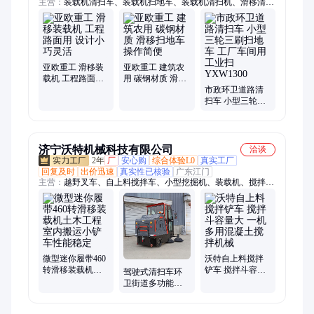
主营：
装载机清扫车、装载机扫地车、装载机清扫机、滑移清扫
车、滑移清扫机
亚欧重工 滑移装
亚欧重工 建筑农
载机 工程路面用
用 碳钢材质 滑移
设计小巧灵活
扫地车 操作简便
市政环卫道路清
扫车 小型三轮三
刷扫地车 工厂车
间用工业扫
YXW1300
济宁沃特机械科技有限公司
洽谈
2年
厂
安心购
综合体验L0
真实工厂
回复及时
出价迅速
真实性已核验
广东江门
主营：
越野叉车、自上料搅拌车、小型挖掘机、装载机、搅拌斗
装载机、两头忙装载机、滑移装载机、铲车、电动叉车、履带运
输车、电动堆高车、轮式挖掘机、小型压路机、朝天锅搅拌车、
田园管理机、护栏打桩机、扫雪机、扫雪车、洗地机、扫地机、
清扫车、小挖掘机、家用挖掘机、果园挖掘机、搅拌机
微型迷你履带460
沃特自上料搅拌
转滑移装载机土
铲车 搅拌斗容量
驾驶式清扫车环
木工程室内搬运
大 一机多用混凝
卫街道多功能电
小铲车性能稳定
土搅拌机械
动扫地车车间厂
房物业小区用