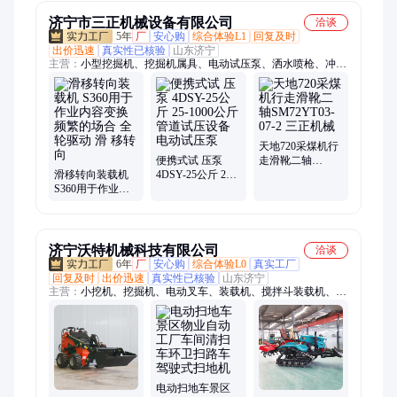
济宁市三正机械设备有限公司
洽谈
5年
厂
安心购
综合体验L1
回复及时
出价迅速
真实性已核验
山东济宁
主营：
小型挖掘机、挖掘机属具、电动试压泵、洒水喷枪、冲洗
卷盘箱、栈桥冲洗器、空气炮、防尘喷枪、应急救援设备、液压
动力站、户外移动照明灯、矿用气动葫芦、挖机碎草机、JZQ齿
轮减速机、电动液压拉马、全自动反冲洗滤器、全自动除污器、
灭火岩粉、阻化剂、工业料仓破拱器、空气助流器、风幕机、电
动打压机、井下用LED显示屏
天地720采煤机行
便携式试 压泵
走滑靴二轴
滑移转向装载机
4DSY-25公斤 25-
SM72YT03-07-2
S360用于作业内
1000公斤管道试
三正机械
容变换频繁的场
压设备 电动试压
合 全轮驱动 滑 移
泵
转 向
济宁沃特机械科技有限公司
洽谈
6年
厂
安心购
综合体验L0
真实工厂
回复及时
出价迅速
真实性已核验
山东济宁
主营：
小挖机、挖掘机、电动叉车、装载机、搅拌斗装载机、两
头忙装载机、农用挖机、履带运输车、上料搅拌车、混凝土搅拌
车、小型挖掘机、轮式挖掘机、小型压路机、越野叉车、小铲
车、电动堆高车、自动上料搅拌车、朝天锅搅拌车、履带旋耕
机、田园管理机、波形护栏打桩机、扫雪机、扫雪车、除雪机、
工程挖掘机
电动扫地车景区