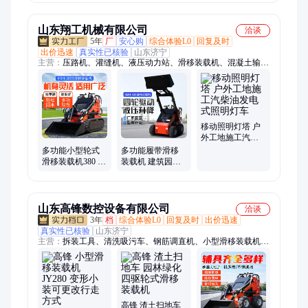
功能出口
山东翔工机械有限公司
洽谈
5年
厂
安心购
综合体验L0
回复及时
出价迅速
真实性已核验
山东济宁
主营：
压路机、灌缝机、液压动力站、滑移装载机、混凝土输送
泵、划线机、开槽机、马路吹风机、除线机、渣浆泵、打桩机、
灌缝胶、沥青撒布机、路面养护设备、抹光机、工程机械、防汛
泵、岩芯钻、建筑机械
移动照明灯塔 户
外工地施工汽柴
油发电式照明灯
多功能小型轮式
多功能履带滑移
车
滑移装载机380 石
装载机 建筑园林
料厂养殖场搬运
工程适用小铲车
用小铲车 施工快
山地用可爬坡
山东高锋数控设备有限公司
洽谈
3年
档
综合体验L0
回复及时
出价迅速
真实性已核验
山东济宁
主营：
拆装工具、清洗吸污车、钢筋调直机、小型滑移装载机、
清洁扫地车、板换夹紧器、激光清障仪、电脑配煤机、划线一体
机、自动升降柱、双盘收光机、车载雾炮机、激光整平机、异物
清理仪器、光纤板切割机、轨道打孔设备、固定式射雾器、停车
位划线机、不锈钢升降路桩、双速座驾抹平机
高锋 渣土扫地车