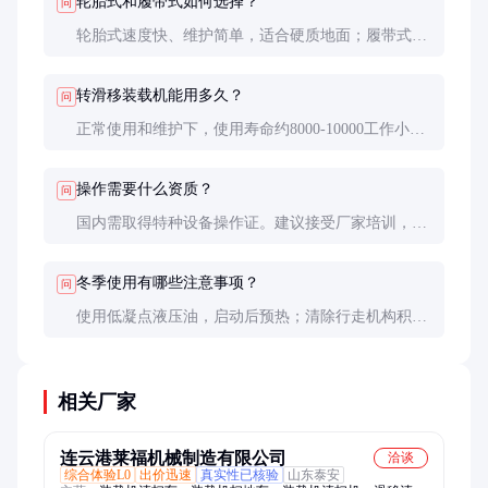
轮胎式和履带式如何选择？
问
轮胎式速度快、维护简单，适合硬质地面；履带式接
地压力小，适合松软或不平地面，但维护成本较高。
转滑移装载机能用多久？
问
正常使用和维护下，使用寿命约8000-10000工作小
时。关键部件如发动机和液压系统大修周期约5000小
时。
操作需要什么资质？
问
国内需取得特种设备操作证。建议接受厂家培训，熟
悉具体机型特点和附件操作规程。
冬季使用有哪些注意事项？
问
使用低凝点液压油，启动后预热；清除行走机构积
雪；附件接口涂抹防冻油脂；蓄电池注意保温。
相关厂家
连云港莱福机械制造有限公司
洽谈
综合体验L0
出价迅速
真实性已核验
山东泰安