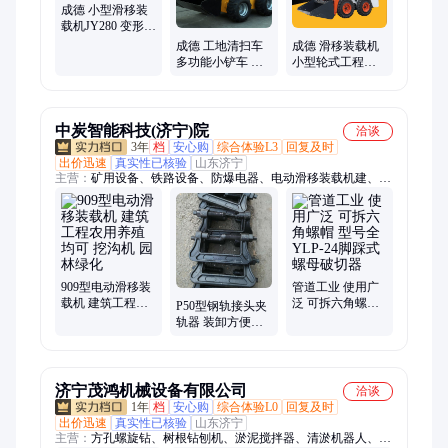
成德 小型滑移装
载机JY280 变形小
装可更改行走方
成德 工地清扫车
成德 滑移装载机
式
多功能小铲车 履
小型轮式工程建
带式滑移装载机
筑机械 农用微型
中炭智能科技(济宁)院
洽谈
3年
档
安心购
综合体验L3
回复及时
出价迅速
真实性已核验
山东济宁
主营：
矿用设备、铁路设备、防爆电器、电动滑移装载机建、仪
器仪表、路面机械、工程机械、智能制造
909型电动滑移装
管道工业 使用广
载机 建筑工程农
泛 可拆六角螺帽
P50型钢轨接头夹
用养殖均可 挖沟
型号全YLP-24脚
轨器 装卸方便灵
机 园林绿化
踩式螺母破切器
活 携带方便 耐冲
击 使用寿命长
济宁茂鸿机械设备有限公司
洽谈
1年
档
安心购
综合体验L0
回复及时
出价迅速
真实性已核验
山东济宁
主营：
方孔螺旋钻、树根钻刨机、淤泥搅拌器、清淤机器人、激