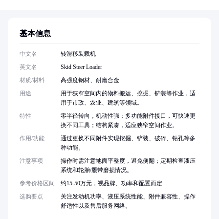
基本信息
中文名
转滑移装载机
英文名
Skid Steer Loader
材质/材料
高强度钢材、耐磨合金
用途
用于狭窄空间内的物料搬运、挖掘、铲装等作业，适
用于市政、农业、建筑等领域。
特性
零半径转向，机动性强；多功能附件接口，可快速更
换不同工具；结构紧凑，适应狭窄空间作业。
作用/功能
通过更换不同附件实现挖掘、铲装、破碎、钻孔等多
种功能。
注意事项
操作时需注意地面平整度，避免侧翻；定期检查液压
系统和轮胎/履带磨损情况。
参考价格区间
约15-50万元，视品牌、功率和配置而定
选购要点
关注发动机功率、液压系统性能、附件兼容性、操作
舒适性以及售后服务网络。