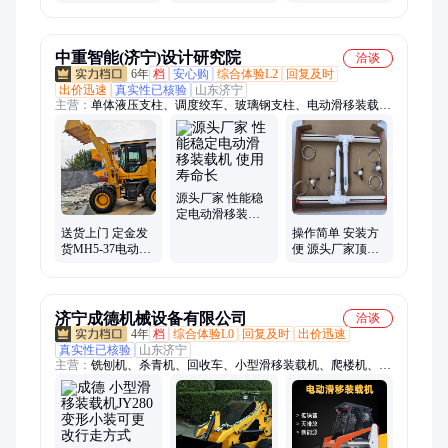
轮式是双驱铲运
式装载机 电动液
机 小型迷你铲车
车 履带翻斗车厂
压铲运机厂
滑移液压场地清
理
中重智能(济宁)设计研究院
洽谈
6年
档
安心购
综合体验L2
回复及时
出价迅速
真实性已核验
山东济宁
主营：
单体液压支柱、调度绞车、玻璃钢支柱、电动滑移装载
机、皮带探伤仪、防爆饮水机、无压风门、扒渣机、耙斗装岩
机、锚杆调直机、皮带硫化机、振动放矿机、气动清淤排污泵、
慢速绞车、自动隔爆装置、栏木机、侧卸式矿车、运输绞车、双
速绞车、逆止器、断带抓捕器、洗靴机、支架灯、气动绞车
源头厂家 性能稳
定电动滑移装载
机 使用寿命长
送货上门 定金发
操作简单 安装方
货MH5-37电动滑
便 源头厂家顶板
移装载机 工厂直
离层仪LBY-3A
营
济宁成德机械设备有限公司
洽谈
4年
档
综合体验L0
回复及时
出价迅速
真实性已核验
山东济宁
主营：
铣刨机、杀青机、回收车、小型滑移装载机、爬楼机、钢
管调直机