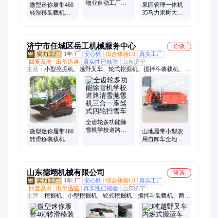
物业自动工厂车
微型迷你履带460
果园管理一体机
间清扫车环卫扫
转滑移装载机土
35马力果树大棚
路车驾驶式扫地
木工程室内搬运
种植旋耕机自走
机
小铲车性能稳定
式开沟机
济宁市任城区岳工机械服务中心
洽谈
1年
厂
安心购
综合体验L0
真实工厂
回复及时
出价迅速
真实性已核验
山东济宁
主营：
小型挖掘机、越野叉车、轮式挖掘机、搅拌斗装载机、两
头忙装载机、铲车装载机、滑移装载机、小型压路机、电动叉
车、电动堆高车、自上料搅拌车、朝天锅搅拌车、履带运输车、
田园管理机、护栏打桩机、扫雪机、扫雪车、背包钻机、冷喷热
熔划线机、手推洗地机、驾驶洗地机、驾驶式清扫车、扫地机、
扫地车
全齿轮多功能除
雪机学校道路清
微型迷你履带460
山地履带小型农
雪抛雪机三合一
转滑移装载机土
用自卸车全地形
座驾式四轮扫雪
木工程室内搬运
橡胶液压双顶运
车
小铲车性能稳定
输车岳工
山东德翊机械有限公司
洽谈
1年
厂
安心购
综合体验L0
真实工厂
回复及时
出价迅速
真实性已核验
山东济宁
主营：
挖掘机、小型挖掘机、轮式挖掘机、搅拌斗装载机、两头
忙装载机、装载机、滑移装载机、小型压路机、越野叉车、电动
叉车、电动堆高车、自上料搅拌车、朝天锅搅拌车、铲车、履带