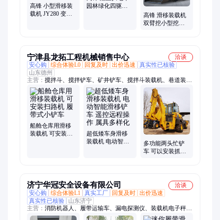
高锋 小型滑移装
园林绿化四驱轮
载机 JY280 变形
式滑移装载机
高锋 滑移装载机
小装可更改行走
双臂挖小型挖掘
方式
机 反铲挖掘臂铲
车改挖机
宁津县龙拓工程机械销售中心
洽谈
安心购
综合体验L0
回复及时
出价迅速
真实性已核验
山东德州
主营：
搅拌斗、搅拌铲车、矿井铲车、搅拌斗装载机、巷道装载
机、矿井装载机、井下装载机、井下矿用装载机、装载机扫地
机、滑移装载机、伸缩臂装载机、改装搅拌斗、巷道铲车、混凝
土搅拌斗、铲车带搅拌机、50铲车搅拌斗、铲车安装扫路机、铲
车清扫器、电动小铲车
船舱仓库用滑移
装载机 可安装扫
超低矮车身滑移
路机 履带式小铲
装载机 电动智能
多功能两头忙铲
车
滑移铲车 遥控远
车 可以安装抓头
程操作 属具多样
破碎锤 中首重工
化
出口产品
济宁华冠安全设备有限公司
洽谈
安心购
综合体验L1
真实工厂
回复及时
出价迅速
真实性已核验
山东济宁
主营：
消防机器人、履带运输车、漏电探测仪、装载机电子秤、
小型装载机、巡检机器人、消防箱、消防服、破拆工具组、干粉