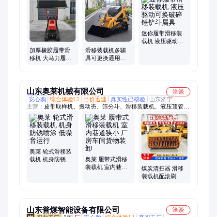
灭火器、打药喷雾机、传感器、电磁阀、保护器、电动脚手架、
砌筑升降平台、光伏板升降机、内撑吊具、混凝土振动棒、打标
机、裁剪机、研磨机、压铆机、洗消剂、防爆风机
迷你履带滑移装
载机 液压驱动可
换破碎锤铲斗属
加厚橡胶履带滑
滑移装载机多辅
具
移机 大马力履带
具可更换通用型
式滑移装载机 泥
轮式T360前卸式
泞山地稳定作业
小铲车
山东奥莱机械有限公司
洽谈
安心购
综合体验L1
出价迅速
真实性已核验
山东济宁
主营：
皮带取样机、振动夯、筛分斗、滑移装载机、液压顶管
机、制氮机、单轨运输车、激光切割机、沥青拌合机、挖机清淤
泵、相贯线切割机、电磁吸盘、蒸汽养护机、升降柱、扫地车、
混凝土输送泵、热熔划线机、液压扳手、皮带硫化机、挖机加长
臂、破碎锤、避障式割草机、隧道凿毛机、护栏清洗机、马路吹
风机
奥莱 轮式滑移装
载机 机身防锈喷
奥莱 履带式滑移
涂 低噪音运行
装载机 室内巷道
煤炭清扫器 滑移
狭小 厂房车间货
装载机配滚刷扫
物装卸
地机 公路扫灰扫
煤渣料场清扫机
山东普煤智能设备有限公司
洽谈