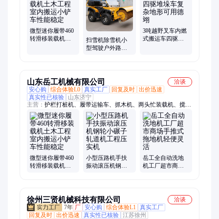
运输车、田园管理机、护栏打桩机、扫雪机、扫雪车、背包钻
机、抛雪机、推雪机、清扫车、柴油叉车、爬山虎
微型迷你履带460
3吨越野叉车内燃
转滑移装载机土
式搬运车四驱堆
扫雪机除雪机小
木工程室内搬运
垛车复杂地形可
型驾驶户外路面
小铲车性能稳定
用德翊
小区物业道路抛
雪铲雪清雪机
山东岳工机械有限公司
洽谈
安心购
综合体验L0
真实工厂
回复及时
出价迅速
真实性已核验
山东济宁
主营：
护栏打桩机、履带运输车、抓木机、两头忙装载机、搅拌
斗装载机、装载机、电动堆高车、铲车、扫雪机、田园管理机、
电动叉车、小挖机、动叉车、扫雪车、自上料搅拌车、取样机、
旋耕机、朝天锅搅拌车、挖掘机、堆高车、小型挖掘机、轮式挖
掘机、小型压路机、越野叉车
微型迷你履带460
小型压路机手扶
岳工全自动洗地
转滑移装载机土
振动滚压机钢轮
机工厂超市商场
木工程室内搬运
小碾子轧道机工
手推式拖地机轻
小铲车性能稳定
程压实机
便灵活
徐州三贤机械科技有限公司
洽谈
7年
厂
安心购
综合体验L1
真实工厂
回复及时
出价迅速
真实性已核验
江苏徐州