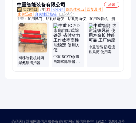
中重智能装备有限公司
洽谈
7年
档
安心购
综合体验L2
回复及时
出价迅速
真实性已核验
山东济宁
主营：
矿用风门、钻孔轨迹仪、钻孔定向仪、矿用装载机、测斜
仪、矿用钢丝绳探伤仪、矿用掘进机、矿用采煤机、刮板机、输
送机、给煤机、绞车、矿车、混凝土搅拌机、混凝土输送泵、喷
浆机、履带钻机、潜孔钻机、单体液压支柱、防爆风机、钻孔成
像仪、铁路钢轨、变压器、螺旋支柱
中重智能 防逆流
铁风筒 使用寿命
中重 RCYD永磁
长 性能可靠 工厂
滑移装载机封闭
自卸式除铁器 省
供应
聚氨酯清扫器使
时省力工作效率
用方便厂家供应
高性能稳定 使用
发货快 中重
方便
药品医疗器械网络信息服务备案(京)网药械信息备字（2021）第00159号
京ICP证030173号
京公网安备11000002000001号