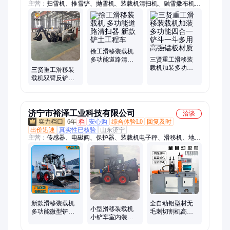
主营：
扫雪机、推雪铲、抛雪机、装载机清扫机、融雪撒布机、
吹雪机、叉车清扫器、拓荒机、滚刷扫雪机、手推式扫雪机、叉
车扫地机、挖树机、绿篱机、护栏清洗机、封闭式清扫器
徐工滑移装载机
多功能道路清扫
三贤重工滑移装
器 新款铲土工程
载机加装多功能
三贤重工滑移装
车
四合一铲斗一斗
载机双臂反铲挖
多用高强锰板材
属具 可折叠挖掘
质
臂 高效挖掘
济宁市裕泽工业科技有限公司
洽谈
6年
档
安心购
综合体验L0
回复及时
出价迅速
真实性已核验
山东济宁
主营：
传感器、电磁阀、保护器、装载机电子秤、滑移机、地
磅、电动脚手架、机械抓手、砌筑升降平台、光伏板升降机、内
撑吊具、混凝土振动棒、打标机、研磨机、裁切机、平移门电
机、超市防盗门、磨片磨头、消防机器人、农业打药机、履带底
盘、消防器材
新款滑移装载机
全自动铝型材无
小型滑移装载机
多功能微型铲车
毛刺切割机高精
小铲车室内装修
轮式滑移小型履
度数控铝棒下料
轮式建筑工程多
带式
机铜棒铝管