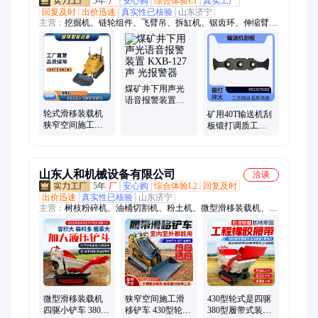
5年
厂
安心购
综合体验L1
真实工厂
回复及时
出价迅速
真实性已核验
山东济宁
主营：
挖掘机、链轮组件、飞臂吊、拆缸机、锯齿环、伸缩臂、
皮带硫化机、聚能管、临时支护装置、搬运悬浮气垫、搬运坦克
车、矿用三轮车、喷射器、船用风机、钻头、速凝剂、钻杆、电
液推杆、洗靴机、手拉葫芦、除铁器、管道排渣器、消毒门、静
电释放器、定向钻机
煤矿井下用声光
语音报警装置
KXB-127声 光报
轮式滑移装载机
矿用40T输送机刮
警器
狭窄空间施工搬
板锻打调质工艺
运设备 多属具互
综采掘进煤溜子
换小型工程装卸
刮杠
机械
山东人和机械设备有限公司
洽谈
5年
厂
安心购
综合体验L2
回复及时
出价迅速
真实性已核验
山东济宁
主营：
树枝粉碎机、油桶切割机、粉土机、微型滑移装载机、三
辊轴摊铺机、座驾抹光机、挖掘机、洗桶机
微型滑移装载机
狭窄空间施工滑
430型轮式是四驱
四驱小铲车 380型
移铲车 430型轮胎
380型履带式装载