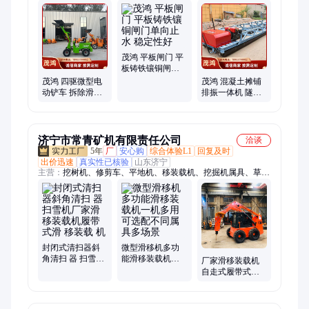
光整平机、电动铲车、甘蔗收获机、液压拔管机、液压顶管机
茂鸿 平板闸门 平
板铸铁镶铜闸门
单向止水 稳定性
茂鸿 四驱微型电
茂鸿 混凝土摊铺
好
动铲车 拆除滑移
排振一体机 隧道
装载机可原地旋
三辊轴摊铺机 水
转
泥路面整平机
济宁市常青矿机有限责任公司
洽谈
5年
厂
安心购
综合体验L1
回复及时
出价迅速
真实性已核验
山东济宁
主营：
挖树机、修剪车、平地机、移装载机、挖掘机属具、草坪
车、割草机、喷涂机、打药车、夹石机、移树机、铝合金、整平
机、牧草秸秆、钢筋锯床、起草皮机、除雪车、吸树叶机、铲草
皮机、钢筋切断机、汽油扫雪机、钢筋弯箍机、改装螺旋钻、玉
米收割机、钢筋弯弧机、墙壁切割机
封闭式清扫器斜
微型滑移机多功
角清扫 器 扫雪机
能滑移装载机一
厂家滑移装载机
厂家滑移装载机
机多用可选配不
自走式履带式多
履带式滑 移装载
同属具多场景
功能滑移机 建筑
机
园林小型式装载
铲车