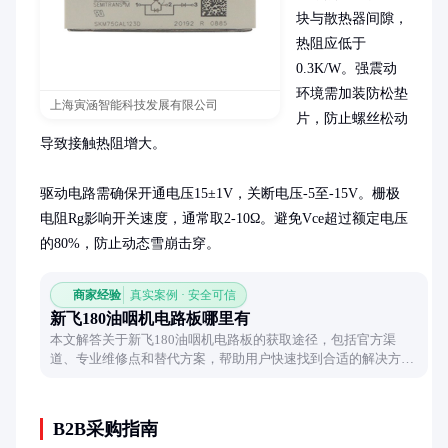
块与散热器间隙，
热阻应低于
0.3K/W。强震动
环境需加装防松垫
上海寅涵智能科技发展有限公司
片，防止螺丝松动
导致接触热阻增大。

驱动电路需确保开通电压15±1V，关断电压-5至-15V。栅极
电阻Rg影响开关速度，通常取2-10Ω。避免Vce超过额定电压
的80%，防止动态雪崩击穿。
商家经验
真实案例 · 安全可信
新飞180油咽机电路板哪里有
本文解答关于新飞180油咽机电路板的获取途径，包括官方渠
道、专业维修点和替代方案，帮助用户快速找到合适的解决方
案。
B2B采购指南