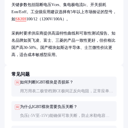
关键参数包括阻断电压Vces、集电极电流Ic、开关损耗
Eon/Eoff。工业级应用建议选择有5年以上市场验证的型号，
如
SKHH
100/12（1200V/100A）。

采购时要求供应商提供高温特性曲线和可靠性测试报告。知
名品牌如英飞凌、富士、三菱的产品一致性更好，但价格比
国产高30-50%。国产模块如斯达半导体、士兰微性价比更
高，适合成本敏感型应用。
常见问题
如何判断IGBT模块是否损坏？
问
用万用表二极管档测CE极间正反向电阻，正常应单向
导通；GE间电阻约几十千欧。完全击穿或开路即失
效。也可上电测试，损坏模块通常无法正常开关或迅
为什么IGBT模块需要负压关断？
问
速发热。
负压(-5V至-15V)能确保可靠关断，防止米勒电容引
起的误开通。特别在高温环境下，负压关断可降低失
效风险约60%。