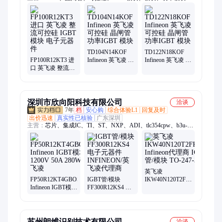
可控硅模块、熔断器、整流桥
TD104N14KOF
TD122N18KOF
FP100R12KT3 进
Infineon 英飞凌 可
Infineon 英飞凌 可
口 英飞凌 整流可
控硅 晶闸管 功率
控硅 晶闸管 功率
控硅 IGBT模块 电
IGBT 模块
IGBT 模块
子元器件
深圳市欣向阳科技有限公司
洽谈
7年
档
安心购
综合体验L1
回复及时
出价迅速
真实性已核验
广东深圳
主营：
芯片、集成IC、TI、ST、NXP、ADI、tlc354cpw、b3u-
1000p、衰减器、pcb批量、a991-2015、a999-3283、多层板、
b140af-13、a999-3530、733910070、放大器、a999-3323、2474r-
25l、制pcb板、国内pcb、多层pcb、逆变器
英飞凌
FP50R12KT4GBOSA1
IGBT管/模块
IKW40N120T2FKSA1
Infineon IGBT模块
FF300R12KS4 电
Infineon代理商
1200V 50A 280W
子元器件
IGBT管/模块 TO-
英飞凌
INFINEON/英飞
247-3
凌代理商
苏州朗维识别技术有限公司
洽谈