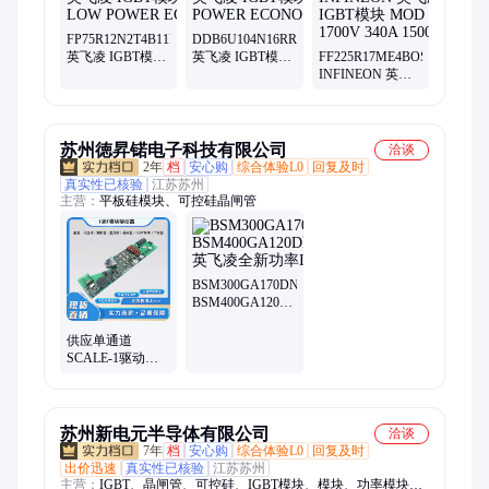
sksod-123、mmsz5244b、c0sod-323、5nsod-123、4fsod-123
FP75R12N2T4B11BPSA1
DDB6U104N16RRB37BPSA1
英飞凌 IGBT模块
英飞凌 IGBT模块
FF225R17ME4BOSA1
MOD LOW
LOW POWER
INFINEON 英飞
POWER ECONO
ECONO
凌 IGBT模块
MOD 1700V 340A
1500W
苏州徳昇锘电子科技有限公司
洽谈
2年
档
安心购
综合体验L0
回复及时
真实性已核验
江苏苏州
主营：
平板硅模块、可控硅晶闸管
BSM300GA170DN2S
BSM400GA120DLCS_E3256
英飞凌全新功率
IGBT模块
供应单通道
SCALE-1驱动板
器件IGBT模块
1SD536F2-
5SNA2400E170100
苏州新电元半导体有限公司
洽谈
7年
档
安心购
综合体验L0
回复及时
出价迅速
真实性已核验
江苏苏州
主营：
IGBT、晶闸管、可控硅、IGBT模块、模块、功率模块、