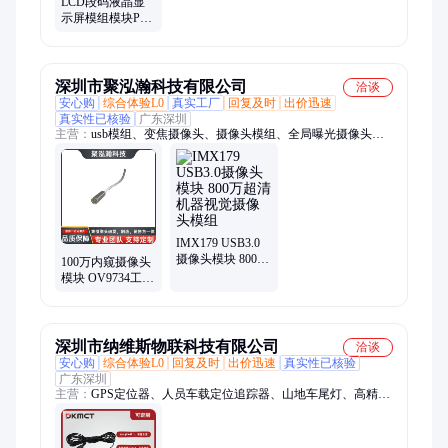
LCD段码液晶显
示屏模组模块PCB
电路板定制生产
COB模组线路板
厂家
深圳市聚泓瀚科技有限公司
洽谈
安心购
综合体验L0
真实工厂
回复及时
出价迅速
真实性已核验
广东深圳
主营：
usb模组、变焦摄像头、摄像头模组、全局曝光摄像头、
内窥镜摄像头、模拟摄像头、AHD摄像头、数字摄像头模组、
同轴摄像头模组、MIPI摄像头模组、无人机摄像头、机器人摄像
头、人脸识别摄像头、车载摄像头、120fps摄像头、车载摄像头
模组、高拍仪800万摄像头、USB摄像头模组、红外夜视摄像头
模组、免驱动标定摄像头模组、树莓派摄像头、高清晰摄像头模
组、自动变焦摄像头模组、高清夜视内窥镜、8万像素内窥镜模
IMX179 USB3.0
摄像头模块 800万
组
100万内窥摄像头
超清机器视觉摄
模块 OV9734工业
像头模组
模组操作简单交
货快
深圳市纳维斯物联科技有限公司
洽谈
安心购
综合体验L0
回复及时
出价迅速
真实性已核验
广东深圳
主营：
GPS定位器、人员车载定位追踪器、山地车尾灯、高精度
模块、智能电子学生证、北斗定位器、智能定位终端、GPS定位
模组、电动车定位器、发热片、石墨烯发热片、摩托车定位器、
宠物定位器、人员定位器、充电定位器、无线定位器、接线定位