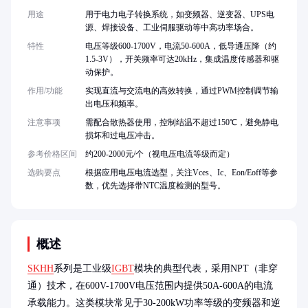
用途
用于电力电子转换系统，如变频器、逆变器、UPS电
源、焊接设备、工业伺服驱动等中高功率场合。
特性
电压等级600-1700V，电流50-600A，低导通压降（约
1.5-3V），开关频率可达20kHz，集成温度传感器和驱
动保护。
作用/功能
实现直流与交流电的高效转换，通过PWM控制调节输
出电压和频率。
注意事项
需配合散热器使用，控制结温不超过150℃，避免静电
损坏和过电压冲击。
参考价格区间
约200-2000元/个（视电压电流等级而定）
选购要点
根据应用电压电流选型，关注Vces、Ic、Eon/Eoff等参
数，优先选择带NTC温度检测的型号。
概述
SKHH
系列是工业级
IGBT
模块的典型代表，采用NPT（非穿
通）技术，在600V-1700V电压范围内提供50A-600A的电流
承载能力。这类模块常见于30-200kW功率等级的变频器和逆