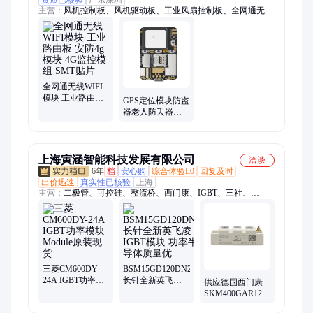
资质已核验
广东深圳
主营：
风机控制板、风机驱动板、工业风扇控制板、全网通无线
WIFI模块、工业风机控制板、散热方案PCBA、OEM ODM、
SMT贴片加工、工业机柜散热风扇控制板、无刷风机驱动板、主
板、管道风机方案、高压吊扇方案、散热风扇方案、BLDC方
案、PCB、无刷电机驱动方案、无刷驱动方案、大功率风机控制
板、工业风机驱动板FOC、代工代料
全网通无线WIFI
模块 工业路由板
GPS定位模块防盗
安防4g模块 4G监
器老人防丢器小
控模组 SMT贴片
追踪器 4G模组gps
定位 恒泰创新
上海寅涵智能科技发展有限公司
洽谈
6年
档
安心购
综合体验L0
回复及时
出价迅速
真实性已核验
上海
主营：
二极管、可控硅、整流桥、西门康、IGBT、三社、
IXYS、富士、英飞凌、IR、巴斯曼、西门子熔断器
三菱CM600DY-
BSM15GD120DN2
24A IGBT功率模
长针全新英飞凌
供应德国西门康
块Module原装现
IGBT模块 功率半
SKM400GAR125D
货
导体质量优
IGBT模块功率模