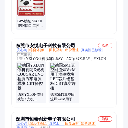
器、断油电、汽车定位器、车载定位器、定位器、GPS、车辆
GPS、接线GPS、无线GPS、车辆定位器
GPS模组 MX3.0
4PIN接口 工控机
路考仪GPS模块
高精度模
块/RS232
东莞市安悦电子科技有限公司
洽谈
安心购
综合体验L1
回复及时
出价迅速
真实性已核验
广东东莞
主营：
YXLON依科视朗X-RAY、AXI在线X-RAY、YXLON依
科视朗工业CT、汽车电源模块、3D AOI、ERSA选择焊、X-
RAY点料机、炉温测试仪、ERSA回流焊、PCBA分板机、料盘
分盘机、Cougar EVO、CheetahEVO、工业CT FF35、工业CT
FF85、工业CT FF20
德国YXLON依科
德国SMT真空回
视朗X光机
流焊VacM用于功
COUGAR EVO检
率模块LED芯片铝
测汽车电源模块
基板IGBT真空焊
IGBT操控板
接
深圳市恒泰创新电子有限公司
洽谈
安心购
综合体验L1
真实工厂
回复及时
出价迅速