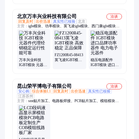
半导体器件
北京万丰兴业科技有限公司
洽谈
回复及时
出价迅速
真实性已核验
北京
主营：
igbt模块、功率模块、英飞凌igbt模块、西门康igbt模块、
三菱igbt模块、整流桥、变频器配件
FZ1200R45-08413
万丰兴业科技
英飞凌IGBT模块
稳压电源配件
IGBT模块 元器件
高效稳定 正品保
IGBT模块 进口品
代理经销稳定运
障
牌功率器件 电力
行性能可靠
电子元器件
昆山荣平博电子有限公司
洽谈
安心购
综合体验L1
回复及时
出价迅速
真实性已核验
江苏苏州
主营：
smt贴片加工、电路板焊接、PCB贴片加工、模组模块
PCB、PCBA贴片加工、DIP插件加工、线路板贴片、SMT电路
板贴片、PCBA线路板复制、PCB线路板焊接、SMT快速打样