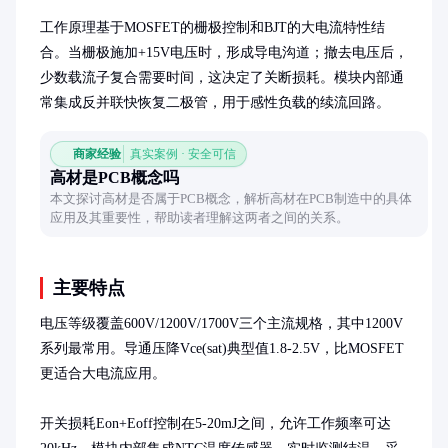
工作原理基于MOSFET的栅极控制和BJT的大电流特性结
合。当栅极施加+15V电压时，形成导电沟道；撤去电压后，
少数载流子复合需要时间，这决定了关断损耗。模块内部通
常集成反并联快恢复二极管，用于感性负载的续流回路。
商家经验
真实案例 · 安全可信
高材是PCB概念吗
本文探讨高材是否属于PCB概念，解析高材在PCB制造中的具体
应用及其重要性，帮助读者理解这两者之间的关系。
主要特点
电压等级覆盖600V/1200V/1700V三个主流规格，其中1200V
系列最常用。导通压降Vce(sat)典型值1.8-2.5V，比MOSFET
更适合大电流应用。

开关损耗Eon+Eoff控制在5-20mJ之间，允许工作频率可达