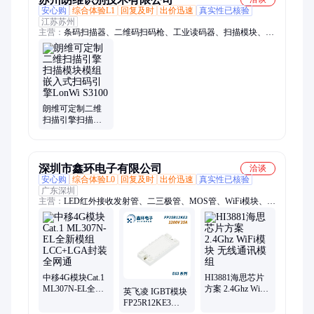
安心购
综合体验L1
回复及时
出价迅速
真实性已核验
江苏苏州
主营：
条码扫描器、二维码扫码枪、工业读码器、扫描模块、条
码扫描枪、固定式扫码枪、固定式扫码器、工业扫码器、DPM
读码器、固定式工业读码器、二维扫码枪、一维码扫码枪、条码
扫码器、防爆扫码器、防爆读码器、防爆扫描枪
朗维可定制二维
扫描引擎扫描模
块模组嵌入式扫
码引擎LonWi
S3100
深圳市鑫环电子有限公司
洽谈
安心购
综合体验L0
回复及时
出价迅速
真实性已核验
广东深圳
主营：
LED红外接收发射管、二三极管、MOS管、WiFi模块、
4G模块、无线模块、蓝牙模块、物联网模块、nb模块、低功耗
芯片模块、4g通信模块、发光二极管、海思芯片、瑞煜芯片、贴
片二极管、贴片三极管、肖特基二极管、场效应管、rtl8188、
rtl8189、4g cat4、二极管、三极管、碳化硅mos管、碳化硅sic
中移4G模块Cat.1
HI3881海思芯片
ML307N-EL全新
方案 2.4Ghz WiFi
英飞凌 IGBT模块
模组LCC+LGA封
模块 无线通讯模
FP25R12KE3
装全网通
组
1200V 25A 功率