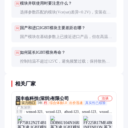
模块并联使用时要注意什么？
问
选择参数匹配的模块(Vce(sat)差异<0.2V)，安装在同
一散热器上保证均温，栅极走线等长，必要时加均流
电感。
国产和进口IGBT模块主要差距在哪？
问
国产模块在基础参数上已接近进口产品，但在高温特
性、长期可靠性、参数一致性方面还有10-15%差距，
适合中低端应用。
如何延长IGBT模块寿命？
问
控制结温不超过125℃，避免频繁过载；保持散热系
统清洁；驱动电压稳定；在电感负载场合使用吸收电
路抑制电压尖峰。
相关厂家
国丰临科技(深圳)有限公司
洽谈
5年
档
综合体验L0
出价迅速
真实性已核验
广东深圳
主营：
wmsod-323、wcsod-123、a6sod-123、sesod-123、wxsod-
123、wdsod-323、x4sod-123、6hsod-123、6csod-123、4zsod-
123、mmbd4148t、mmbd4148a、3esod-323、蜡烛灯、wgsod-
123、5psod-123、y2sod-323、稳压管、wnsod-123、d6sod-123、