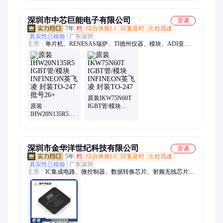
块可控硅品质保
证
深圳市中芯巨能电子有限公司
洽谈
7年
档
综合体验L1
回复及时
出价迅速
真实性已核验
广东深圳
主营：
单片机、RENESAS瑞萨、TI德州仪器、模块、ADI亚德
诺、国产芯片替代、XILINX/赛灵思、可编程逻辑器件、电源芯
片、接口芯片、DSP数字信号处理器、时钟芯片、中科芯、阿尔
特拉、存储芯片、以太网控制芯片、射频芯片、恩智浦、ST意
法、中微爱芯、转换芯片、芯科、三星存储
原装IKW75N60T
原装
IGBT管/模块
IHW20N135R5
INFINEON英飞凌
IGBT管/模块
封装TO-247
INFINEON英飞凌
封装TO-247 批号
26+
深圳市金华洋世纪科技有限公司
洽谈
5年
档
综合体验L0
回复及时
出价迅速
真实性已核验
广东深圳
主营：
IC集成电路、微控制器、数据转换芯片、射频无线芯片、
贴片电容电阻、滤波器 振荡器、传感器、继电器